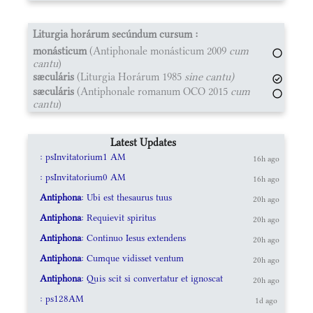
Liturgia horárum secúndum cursum :
monásticum
(Antiphonale monásticum 2009
cum
cantu
)
sæculáris
(Liturgia Horárum 1985
sine cantu)
sæculáris
(Antiphonale romanum OCO 2015
cum
cantu
)
Latest Updates
: psInvitatorium1 AM
16h ago
: psInvitatorium0 AM
16h ago
Antiphona
: Ubi est thesaurus tuus
20h ago
Antiphona
: Requievit spiritus
20h ago
Antiphona
: Continuo Iesus extendens
20h ago
Antiphona
: Cumque vidisset ventum
20h ago
Antiphona
: Quis scit si convertatur et ignoscat
20h ago
: ps128AM
1d ago