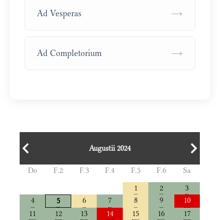
→
Ad Vesperas
→
Ad Completorium
Augustii 2024
Do
F.2
F.3
F.4
F.5
F.6
Sa
1
2
3
4
6
7
8
9
10
5
11
12
13
14
15
16
17