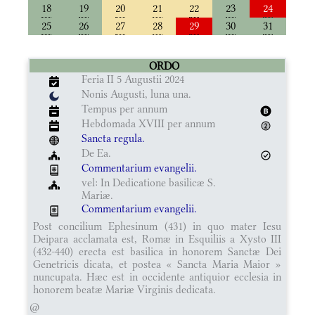
18
19
20
21
22
23
24
25
26
27
28
29
30
31
ORDO
Feria II 5 Augustii 2024
Nonis Augusti, luna una.
Tempus per annum
Hebdomada XVIII per annum
Sancta regula.
De Ea.
Commentarium evangelii.
vel: In Dedicatione basilicæ S.
Mariæ.
Commentarium evangelii.
Post concilium Ephesinum (431) in quo mater Iesu
Deipara acclamata est, Romæ in Esquiliis a Xysto III
(432-440) erecta est basilica in honorem Sanctæ Dei
Genetricis dicata, et postea « Sancta Maria Maior »
nuncupata. Hæc est in occidente antiquior ecclesia in
honorem beatæ Mariæ Virginis dedicata.
@