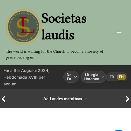
Aller
au
Societas
contenu
laudis
The world is waiting for the Church to become a society of
praise once again
Feria II 5 Augustii 2024,
De
Liturgia
Hebdomada XVIII per
FR
EN
Ea
Horarum
annum,
Ad Laudes matutinas