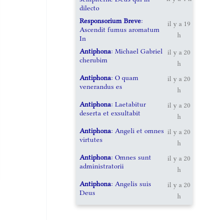
dilecto
Responsorium Breve
:
il y a 19
Ascendit fumus aromatum
h
In
Antiphona
: Michael Gabriel
il y a 20
cherubim
h
Antiphona
: O quam
il y a 20
venerandus es
h
Antiphona
: Laetabitur
il y a 20
deserta et exsultabit
h
Antiphona
: Angeli et omnes
il y a 20
virtutes
h
Antiphona
: Omnes sunt
il y a 20
administratorii
h
Antiphona
: Angelis suis
il y a 20
Deus
h