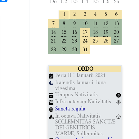
Do
F.2
F.3
F.4
F.5
F.6
Sa
2
3
4
5
6
1
7
8
9
10
11
12
13
14
15
16
17
18
19
20
21
22
23
24
25
26
27
28
29
30
31
ORDO
Feria II 1 Ianuarii 2024
Kalendis Ianuarii, luna
vigesima.
Tempus Nativitatis
Infra octavam Nativitatis
Sancta regula.
In octava Nativitatis
SOLLEMNITAS SANCTÆ
DEI GENITRICIS
MARIÆ, Sollemnitas.