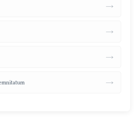
→
→
→
→
lemnitatum