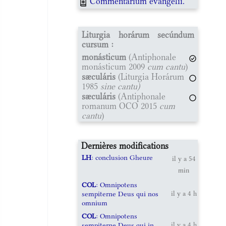
Commentarium evangelii.
Liturgia horárum secúndum
cursum :
monásticum
(Antiphonale
monásticum 2009
cum cantu
)
sæculáris
(Liturgia Horárum
1985
sine cantu)
sæculáris
(Antiphonale
romanum OCO 2015
cum
cantu
)
Dernières modifications
LH
: conclusion Gheure
il y a 54
min
COL
: Omnipotens
sempiterne Deus qui nos
il y a 4 h
omnium
COL
: Omnipotens
sempiterne Deus qui in
il y a 4 h