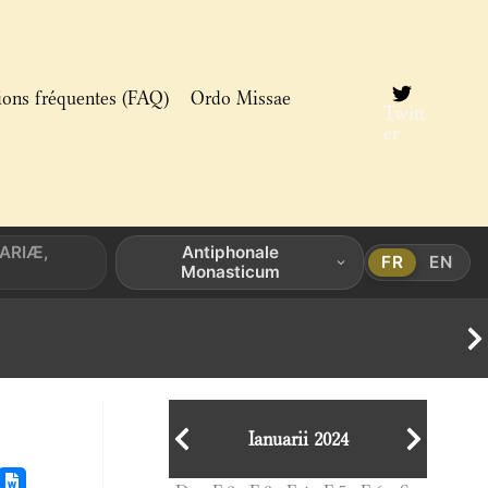
ions fréquentes (FAQ)
Ordo Missae
Twitt
er
MARIÆ,
Antiphonale
FR
EN
Monasticum
Ianuarii 2024