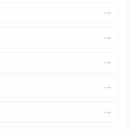
→
→
→
→
→