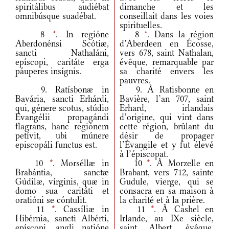
spiritálibus audiébat
dimanche et les
omnibúsque suadébat.
conseillait dans les voies
spirituelles.
8
*
. In regióne
8
*
. Dans la région
Aberdonénsi Scótiæ,
d’Aberdeen en Écosse,
sancti Nathaláni,
vers 678, saint Nathalan,
epíscopi, caritáte erga
évêque, remarquable par
páuperes insígnis.
sa charité envers les
pauvres.
9. Ratísbonæ in
9. À Ratisbonne en
Bavária, sancti Erhárdi,
Bavière, l’an 707, saint
qui, génere scotus, stúdio
Erhard, irlandais
Evangélii propagándi
d’origine, qui vint dans
flagrans, hanc regiónem
cette région, brûlant du
petívit, ubi múnere
désir de propager
episcopáli functus est.
l’Évangile et y fut élevé
à l’épiscopat.
10
*
. Morséllæ in
10
*
. À Morzelle en
Brabántia, sanctæ
Brabant, vers 712, sainte
Gúdilæ, vírginis, quæ in
Gudule, vierge, qui se
domo sua caritáti et
consacra en sa maison à
oratióni se cóntulit.
la charité et à la prière.
11
*
. Cassíliæ in
11
*
. À Cashel en
Hibérnia, sancti Albérti,
Irlande, au IXe siècle,
epíscopi, angli natióne
saint Albert, évêque,