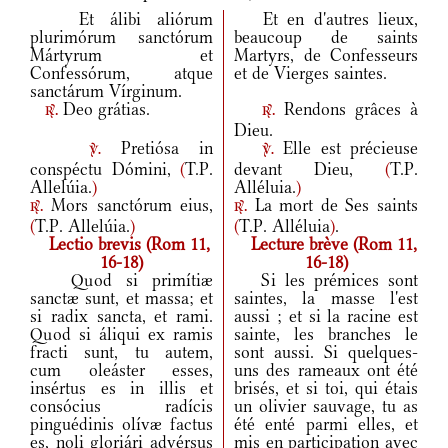
Et álibi aliórum
Et en d'autres lieux,
plurimórum sanctórum
beaucoup de saints
Mártyrum et
Martyrs, de Confesseurs
Confessórum, atque
et de Vierges saintes.
sanctárum Vírginum.
Deo grátias.
Rendons grâces à
r.
r.
Dieu.
Pretiósa in
Elle est précieuse
v.
v.
conspéctu Dómini,
(
T.P.
devant Dieu,
(
T.P.
Allelúia.
)
Alléluia.
)
Mors sanctórum eius,
La mort de Ses saints
r.
r.
(
T.P. Allelúia.
)
(
T.P. Alléluia
)
.
Lectio brevis (Rom 11,
Lecture brève (Rom 11,
16-18)
16-18)
Quod si primítiæ
Si les prémices sont
sanctæ sunt, et massa; et
saintes, la masse l'est
si radix sancta, et rami.
aussi ; et si la racine est
Quod si áliqui ex ramis
sainte, les branches le
fracti sunt, tu autem,
sont aussi. Si quelques-
cum oleáster esses,
uns des rameaux ont été
insértus es in illis et
brisés, et si toi, qui étais
consócius radícis
un olivier sauvage, tu as
pinguédinis olívæ factus
été enté parmi elles, et
es, noli gloriári advérsus
mis en participation avec