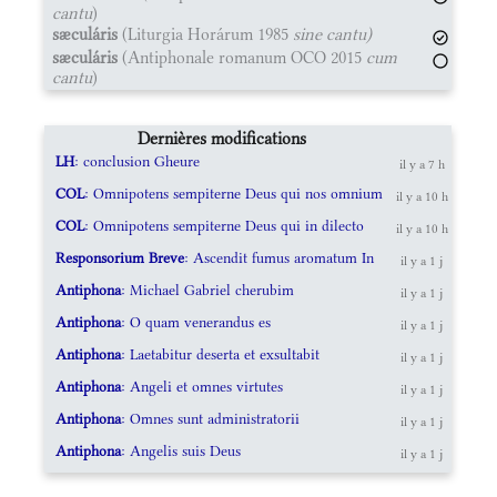
cantu
)
sæculáris
(Liturgia Horárum 1985
sine cantu)
sæculáris
(Antiphonale romanum OCO 2015
cum
cantu
)
Dernières modifications
LH
: conclusion Gheure
il y a 7 h
COL
: Omnipotens sempiterne Deus qui nos omnium
il y a 10 h
COL
: Omnipotens sempiterne Deus qui in dilecto
il y a 10 h
Responsorium Breve
: Ascendit fumus aromatum In
il y a 1 j
Antiphona
: Michael Gabriel cherubim
il y a 1 j
Antiphona
: O quam venerandus es
il y a 1 j
Antiphona
: Laetabitur deserta et exsultabit
il y a 1 j
Antiphona
: Angeli et omnes virtutes
il y a 1 j
Antiphona
: Omnes sunt administratorii
il y a 1 j
Antiphona
: Angelis suis Deus
il y a 1 j