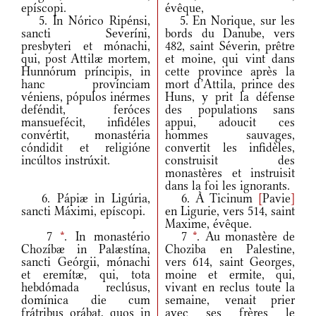
epíscopi.
évêque,
5. In Nórico Ripénsi,
5. En Norique, sur les
sancti Severíni,
bords du Danube, vers
presbyteri et mónachi,
482, saint Séverin, prêtre
qui, post Attilæ mortem,
et moine, qui vint dans
Hunnórum príncipis, in
cette province après la
hanc provínciam
mort d’Attila, prince des
véniens, pópulos inérmes
Huns, y prit la défense
deféndit, feróces
des populations sans
mansuefécit, infidéles
appui, adoucit ces
convértit, monastéria
hommes sauvages,
cóndidit et religióne
convertit les infidèles,
incúltos instrúxit.
construisit des
monastères et instruisit
dans la foi les ignorants.
6. Pápiæ in Ligúria,
6. À Ticinum
[
Pavie
]
sancti Máximi, epíscopi.
en Ligurie, vers 514, saint
Maxime, évêque.
7
*
. In monastério
7
*
. Au monastère de
Chozíbæ in Palæstína,
Choziba en Palestine,
sancti Geórgii, mónachi
vers 614, saint Georges,
et eremítæ, qui, tota
moine et ermite, qui,
hebdómada reclúsus,
vivant en reclus toute la
domínica die cum
semaine, venait prier
frátribus orábat, quos in
avec ses frères le