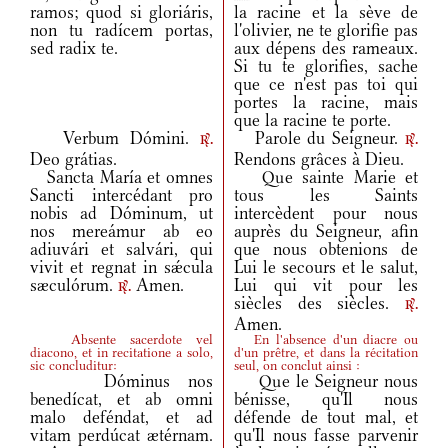
ramos; quod si gloriáris,
la racine et la sève de
non tu radícem portas,
l'olivier, ne te glorifie pas
sed radix te.
aux dépens des rameaux.
Si tu te glorifies, sache
que ce n'est pas toi qui
portes la racine, mais
que la racine te porte.
Verbum Dómini.
Parole du Seigneur.
r.
r.
Deo grátias.
Rendons grâces à Dieu.
Sancta María et omnes
Que sainte Marie et
Sancti intercédant pro
tous les Saints
nobis ad Dóminum, ut
intercèdent pour nous
nos mereámur ab eo
auprès du Seigneur, afin
adiuvári et salvári, qui
que nous obtenions de
vivit et regnat in sǽcula
Lui le secours et le salut,
sæculórum.
Amen.
Lui qui vit pour les
r.
siècles des siècles.
r.
Amen.
Absente sacerdote vel
En l'absence d'un diacre ou
diacono, et in recitatione a solo,
d'un prêtre, et dans la récitation
sic concluditur:
seul, on conclut ainsi :
Dóminus nos
Que le Seigneur nous
benedícat, et ab omni
bénisse, qu'Il nous
malo deféndat, et ad
défende de tout mal, et
vitam perdúcat ætérnam.
qu'Il nous fasse parvenir