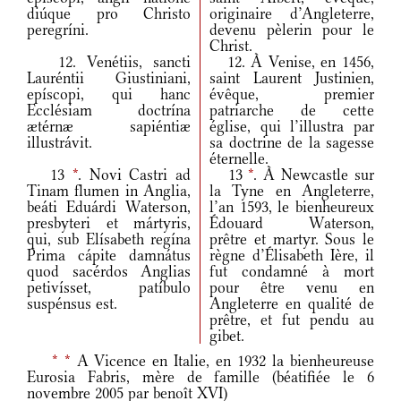
diúque pro Christo
originaire d’Angleterre,
peregríni.
devenu pèlerin pour le
Christ.
12. Venétiis, sancti
12. À Venise, en 1456,
Lauréntii Giustiniani,
saint Laurent Justinien,
epíscopi, qui hanc
évêque, premier
Ecclésiam doctrína
patriarche de cette
ætérnæ sapiéntiæ
église, qui l’illustra par
illustrávit.
sa doctrine de la sagesse
éternelle.
13
*
. Novi Castri ad
13
*
. À Newcastle sur
Tinam flumen in Anglia,
la Tyne en Angleterre,
beáti Eduárdi Waterson,
l’an 1593, le bienheureux
presbyteri et mártyris,
Édouard Waterson,
qui, sub Elísabeth regína
prêtre et martyr. Sous le
Prima cápite damnátus
règne d’Élisabeth Ière, il
quod sacérdos Anglias
fut condamné à mort
petivísset, patíbulo
pour être venu en
suspénsus est.
Angleterre en qualité de
prêtre, et fut pendu au
gibet.
*
*
A Vicence en Italie, en 1932 la bienheureuse
Eurosia Fabris, mère de famille (béatifiée le 6
novembre 2005 par benoît XVI)