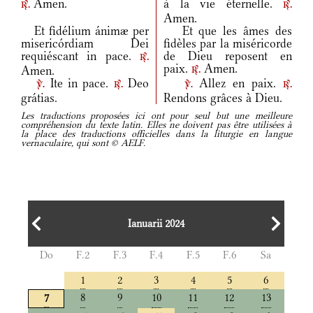
Amen.
à la vie éternelle.
r.
r.
Amen.
Et fidélium ánimæ per
Et que les âmes des
misericórdiam Dei
fidèles par la miséricorde
requiéscant in pace.
de Dieu reposent en
r.
paix.
Amen.
Amen.
r.
Ite in pace.
Deo
Allez en paix.
v.
r.
v.
r.
grátias.
Rendons grâces à Dieu.
Les traductions proposées ici ont pour seul but une meilleure
compréhension du texte latin. Elles ne doivent pas être utilisées à
la place des traductions officielles dans la liturgie en langue
vernaculaire, qui sont © AELF.
Ianuarii 2024
Do
F.2
F.3
F.4
F.5
F.6
Sa
1
2
3
4
5
6
8
9
10
11
12
13
7