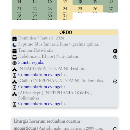
14
15
16
17
18
19
20
21
22
23
24
25
26
27
28
29
30
31
ORDO
Dominica 7 Ianuarii 2024
Septimo Idus Ianuarii, luna vigesima quinta.
Tempus Nativitatis
Hebdomada III post Nativitatem
Sancta regula.
IN BAPTISMATE DOMINI, Festum.
Commentarium evangelii.
(Gallia) IN EPIPHANIA DOMINI, Sollemnitas.
Commentarium evangelii.
(Africa Sept.) IN EPIPHANIA DOMINI,
Sollemnitas.
Commentarium evangelii.
Liturgia horárum secúndum cursum :
monásticum
(Antiphonale monásticum 2009
cum