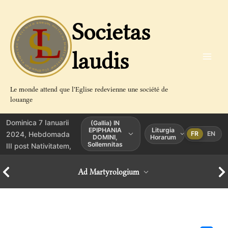
Aller
au
Societas
contenu
laudis
Le monde attend que l'Eglise redevienne une société de
louange
Dominica 7 Ianuarii
(Gallia) IN
EPIPHANIA
Liturgia
2024, Hebdomada
FR
EN
DOMINI,
Horarum
Sollemnitas
III post Nativitatem,
Ad Martyrologium