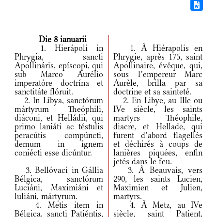
Die 8 ianuarii
1. Hierápoli in
1. À Hiérapolis en
Phrygia, sancti
Phrygie, après 175, saint
Apollináris, epíscopi, qui
Apollinaire, évêque, qui,
sub Marco Aurélio
sous l’empereur Marc
imperatóre doctrína et
Aurèle, brilla par sa
sanctitáte flóruit.
doctrine et sa sainteté.
2. In Líbya, sanctórum
2. En Libye, au IIIe ou
mártyrum Theóphili,
IVe siècle, les saints
diáconi, et Helládii, qui
martyrs Théophile,
primo laniáti ac téstulis
diacre, et Hellade, qui
peracútis compúncti,
furent d’abord flagellés
demum in ignem
et déchirés à coups de
coniécti esse dicúntur.
lanières piquées, enfin
jetés dans le feu.
3. Bellóvaci in Gállia
3. À Beauvais, vers
Bélgica, sanctórum
290, les saints Lucien,
Luciáni, Maximiáni et
Maximien et Julien,
luliáni, mártyrum.
martyrs.
4. Metis item in
4. À Metz, au IVe
Bélgica, sancti Patiéntis,
siècle, saint Patient,