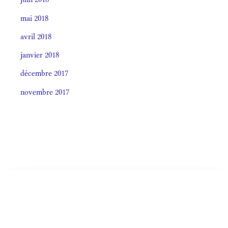
mai 2018
avril 2018
janvier 2018
décembre 2017
novembre 2017
Societas laudis 2026
LITURGIA HORÁRUM SECÚNDUM CURSUM
CELEBRÁTIO LITÚRGICA (ORDO)
IN BAPTISMATE DOMINI, Festum
Monásticum (Antiphonale 2009)
OFFÍCIA LITURGICA DIÉI