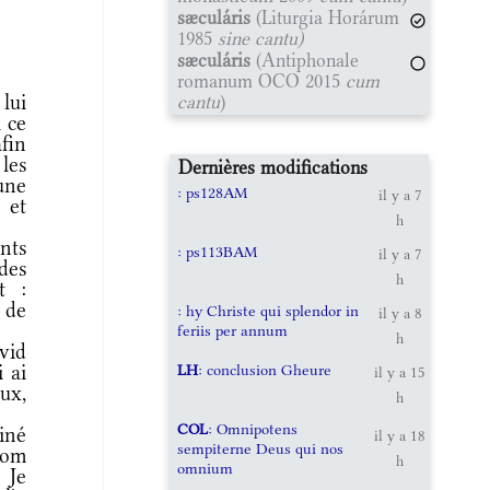
sæculáris
(Liturgia Horárum
1985
sine cantu)
sæculáris
(Antiphonale
romanum OCO 2015
cum
lui
cantu
)
i ce
fin
 les
Dernières modifications
une
: ps128AM
il y a 7
 et
h
ants
: ps113BAM
il y a 7
des
h
t :
 de
: hy Christe qui splendor in
il y a 8
feriis per annum
h
vid
LH
: conclusion Gheure
i ai
il y a 15
ux,
h
COL
: Omnipotens
miné
il y a 18
sempiterne Deus qui nos
nom
h
omnium
 Je