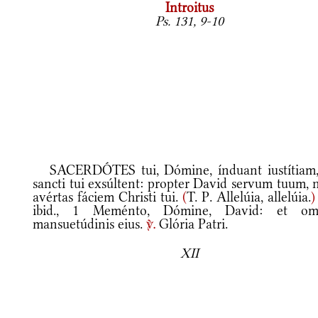
Introitus
Ps. 131, 9-10
SACERDÓTES tui, Dómine, índuant iustítiam,
sancti tui exsúltent: propter David servum tuum, 
avértas fáciem Christi tui.
(
T. P. Allelúia, allelúia.
)
ibid., 1 Meménto, Dómine, David: et om
mansuetúdinis eius.
Glória Patri.
v.
XII