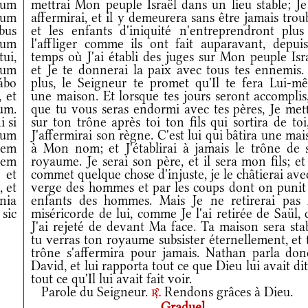
 eum
mettrai Mon peuple Israël dans un lieu stable; Je
ulum
affermirai, et il y demeurera sans être jamais trou
bus
et les enfants d'iniquité n'entreprendront plus
mum
l'affliger comme ils ont fait auparavant, depuis
tui,
temps où J'ai établi des juges sur Mon peuple Isr
uum
et Je te donnerai la paix avec tous tes ennemis.
ábo
plus, le Seigneur te promet qu'Il te fera Lui-m
 et
une maison. Et lorsque tes jours seront accomplis
um.
que tu vous seras endormi avec tes pères, Je mett
i si
sur ton trône après toi ton fils qui sortira de toi
rum
J'affermirai son règne. C'est lui qui bâtira une ma
tem
à Mon nom; et J'établirai à jamais le trône de 
uem
royaume. Je serai son père, et il sera mon fils; et 
 et
commet quelque chose d'injuste, je le châtierai ave
 et
verge des hommes et par les coups dont on punit 
mnia
enfants des hommes. Mais Je ne retirerai pas
sic
miséricorde de lui, comme Je l'ai retirée de Saül,
J'ai rejeté de devant Ma face. Ta maison sera sta
tu verras ton royaume subsister éternellement, et
trône s'affermira pour jamais. Nathan parla don
David, et lui rapporta tout ce que Dieu lui avait dit
tout ce qu'Il lui avait fait voir.
Parole du Seigneur.
Rendons grâces à Dieu.
r.
Graduel