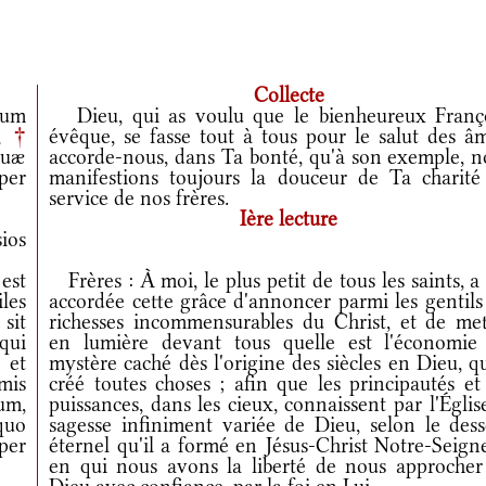
Collecte
cum
Dieu, qui as voulu que le bienheureux Franço
i,
†
évêque, se fasse tout à tous pour le salut des âm
uæ
accorde-nous, dans Ta bonté, qu'à son exemple, n
per
manifestions toujours la douceur de Ta charité
service de nos frères.
Ière lecture
ios
est
Frères : À moi, le plus petit de tous les saints, a
les
accordée cette grâce d'annoncer parmi les gentils
sit
richesses incommensurables du Christ, et de met
 qui
en lumière devant tous quelle est l'économie
 et
mystère caché dès l'origine des siècles en Dieu, q
mis
créé toutes choses ; afin que les principautés et
um,
puissances, dans les cieux, connaissent par l'Églis
quo
sagesse infiniment variée de Dieu, selon le dess
per
éternel qu'il a formé en Jésus-Christ Notre-Seign
en qui nous avons la liberté de nous approcher