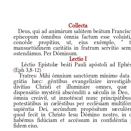
Collecta
Deus, qui ad animárum salútem beátum Francís
epíscopum ómnibus ómnia factum esse voluíst
concéde propítius, ut, eius exémplo,
*
t
mansuetúdinem caritátis in fratrum servítio sem
ostendámus. Per Dóminum.
Lectio I
Léctio Epístolæ beáti Pauli apóstoli ad Ephés
(
Eph 3,8-12
)
Fratres: Mihi ómnium sanctórum mínimo data 
grátia hæc: géntibus evangelizáre investigábi
divítias Christi et illumináre omnes, quæ 
dispensátio mystérii abscónditi a sǽculis in Deo,
ómnia creávit, ut innotéscat nunc principátibus
potestátibus in cæléstibus per ecclésiam multifór
sapiéntia Dei, secúndum propósitum sæculór
quod fecit in Christo Iesu Dómino nostro, in 
habémus fidúciam et accéssum in confidéntia 
fidem eius.