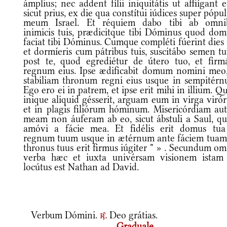
ámplius; nec addent fílii iniquitátis ut affiígant
sicut prius, ex die qua constítui iúdices super póp
meum Israel. Et réquiem dabo tibi ab omni
inimicis tuis, prædicitque tibi Dóminus quod do
faciat tibi Dóminus. Cumque compléti fúerint dies 
et dormíeris cum pátribus tuis, suscitábo semen t
post te, quod egrediétur de útero tuo, et firm
regnum eius. Ipse ædificabit domum nomini meo,
stabiliam thronum regni eius usque in sempitérn
Ego ero ei in patrem, et ipse erit mihi in illium. Qu
inique aliquid gésserit, arguam eum in virga viró
et in plagis filiórum hóminum. Misericórdiam au
meam non áuferam ab eo, sicut ábstuli a Saul, q
amóvi a fácie mea. Et fidélis erit domus tua
regnum tuum usque in ætérnum ante fáciem tuam,
thronus tuus erit firmus iúgiter " » . Secundum o
verba hæc et iuxta univérsam visionem istam 
locútus est Nathan ad David.
Verbum Dómini.
Deo grátias.
r.
Graduale