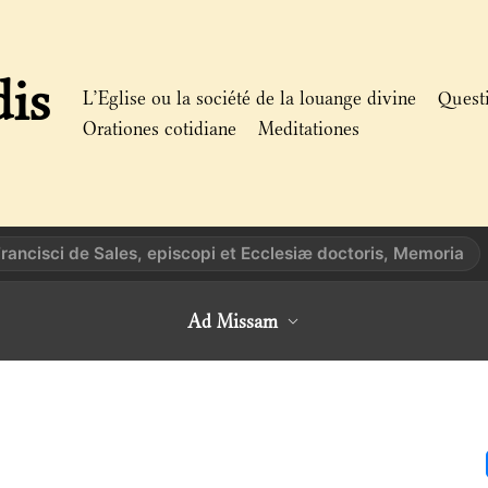
dis
L’Eglise ou la société de la louange divine
Quest
Orationes cotidiane
Meditationes
Francisci de Sales, episcopi et Ecclesiæ doctoris, Memoria
Ad Missam