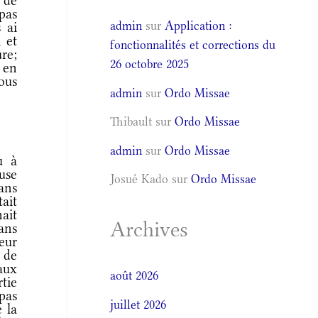
 de
pas
admin
sur
Application :
 ai
, et
fonctionnalités et corrections du
ure;
26 octobre 2025
 en
ous
admin
sur
Ordo Missae
Thibault
sur
Ordo Missae
admin
sur
Ordo Missae
u à
use
Josué Kado
sur
Ordo Missae
dans
tait
ait
Archives
dans
eur
e de
aux
août 2026
tie
 pas
juillet 2026
e la