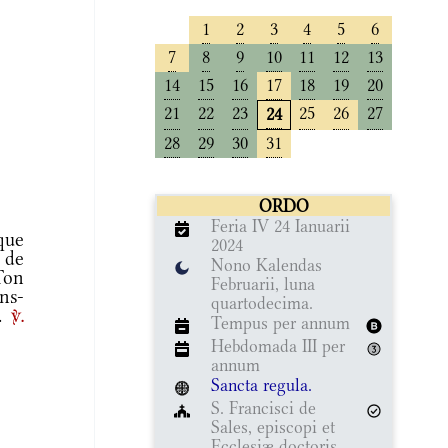
1
2
3
4
5
6
7
8
9
10
11
12
13
14
15
16
17
18
19
20
21
22
23
25
26
27
24
28
29
30
31
ORDO
Feria IV 24 Ianuarii
 que
2024
 de
Nono Kalendas
Ton
Februarii, luna
ns-
quartodecima.
r.
v.
Tempus per annum
Hebdomada III per
annum
Sancta regula.
S. Francisci de
Sales, episcopi et
Ecclesiæ doctoris,