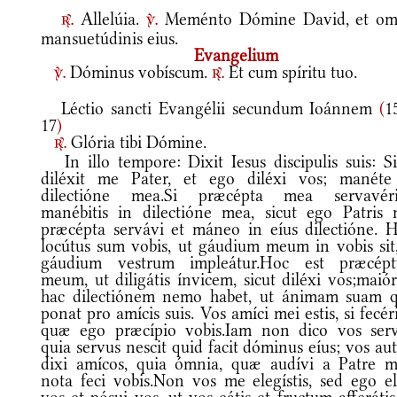
Allelúia.
Meménto Dómine David, et om
r.
v.
mansuetúdinis eius.
Evangelium
Dóminus vobíscum.
Et cum spíritu tuo.
v.
r.
Léctio sancti Evangélii secundum Ioánnem
(
1
17
)
Glória tibi Dómine.
r.
In illo tempore: Dixit Iesus discipulis suis: Si
diléxit me Pater, et ego diléxi vos; manéte
dilectióne mea.Si præcépta mea servavérit
manébitis in dilectióne mea, sicut ego Patris 
præcépta servávi et máneo in eíus dilectióne. 
locútus sum vobis, ut gáudium meum in vobis sit,
gáudium vestrum impleátur.Hoc est præcép
meum, ut diligátis ínvicem, sicut diléxi vos;maió
hac dilectiónem nemo habet, ut ánimam suam q
ponat pro amícis suis. Vos amíci mei estis, si fecéri
quæ ego præcípio vobis.Iam non dico vos serv
quia servus nescit quid facit dóminus eíus; vos a
dixi amícos, quia ómnia, quæ audívi a Patre m
nota feci vobis.Non vos me elegístis, sed ego el