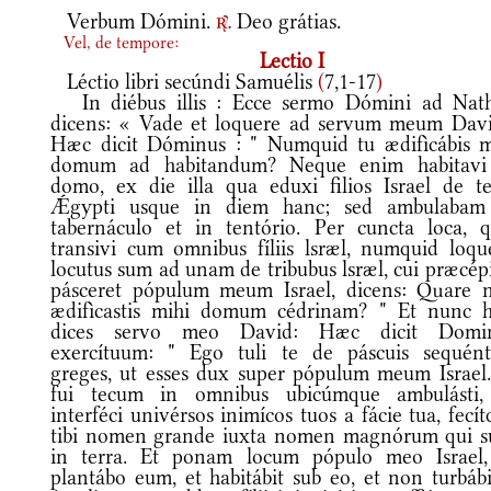
Verbum Dómini.
Deo grátias.
r.
Vel, de tempore:
Lectio I
Léctio libri secúndi Samuélis
(
7,1-17
)
In diébus illis : Ecce sermo Dómini ad Nat
dicens: « Vade et loquere ad servum meum Davi
Hæc dicit Dóminus : " Numquid tu ædifìcábis m
domum ad habitandum? Neque enim habitavi
domo, ex die illa qua eduxi filios Israel de te
Ǽgypti usque in diem hanc; sed ambulabam
tabernáculo et in tentório. Per cuncta loca, 
transivi cum omnibus fíliis lsræl, numquid loqu
locutus sum ad unam de tribubus lsræl, cui præcép
pásceret pópulum meum Israel, dicens: Quare 
ædifìcastis mihi domum cédrinam? " Et nunc 
dices servo meo David: Hæc dicit Domi
exercítuum: " Ego tuli te de páscuis sequén
greges, ut esses dux super pópulum meum Israel.
fui tecum in omnibus ubicúmque ambulásti,
interféci univérsos inimícos tuos a fácie tua, fecí
tibi nomen grande iuxta nomen magnórum qui s
in terra. Et ponam locum pópulo meo Israel,
plantábo eum, et habitábit sub eo, et non turbábi