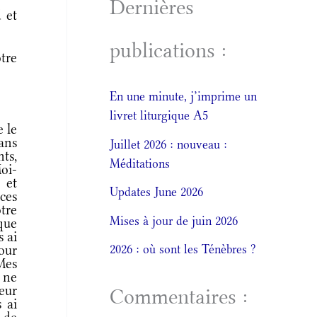
Dernières
 et
publications :
tre
En une minute, j’imprime un
livret liturgique A5
e le
ans
Juillet 2026 : nouveau :
ts,
Méditations
oi-
 et
Updates June 2026
ces
tre
Mises à jour de juin 2026
que
s ai
our
2026 : où sont les Ténèbres ?
Mes
 ne
teur
Commentaires :
 ai