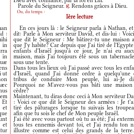
Dieu avec confiance, par la foi en Lui.
Parole du Seigneur.
Rendons grâces à Dieu.
r.
Ou, du temps :
Ière lecture
han
En ces jours là : le Seigneur parla à Nathan, et 
d :
dit: Parle à Mon serviteur David, et dis-lui : Voic
ihi
que dit le Seigneur : Me bâtirez-tu une maison a
 in
que J'y habite? Car depuis que J'ai tiré de l'Egypte
rra
enfants d'Israël jusqu'à ce jour, Je n'ai eu auc
 in
maison, mais J'ai toujours été sous un tabernacle
quæ
sous une tente.
ens
Dans tous les lieux où J'ai passé avec tous les enf
i ut
d'Israël, quand J'ai donné ordre à quelqu'une 
non
tribus de conduire Mon peuple, lui ai-Je di
hæc
Pourquoi ne M'avez-vous pas bâti une maison
nus
cèdre?
tem
Maintenant, tu diras donc ceci à Mon serviteur Da
 Et
: Voici ce que dit le Seigneur des armées : Je t'a
 et
tiré des pâturages lorsque tu suivais les troupea
tque
afin que tu sois le chef de Mon peuple Israël.
unt
J'ai été avec vous partout où tu as été; J'ai exter
 et
tous tes ennemis devant toi, et J'ai rendu ton 
tur
illustre comme est celui des grands de la terre.