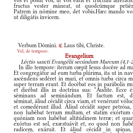
vos et pósui vos, ut vos eátis et fructum afferátis
fructus vester máneat, ut quodcúmque petiéri
Patrem in nómine meo, det vobis.Hæc mando vob
ut diligátis ínvicem.
Verbum Dómini.
Laus tibi, Christe.
r.
Vel, de tempore:
Evangelium
Léctio sancti Evangélii secúndum Marcum (4,1-2
In illo tempore: íterum cœpit Iesus docére ad ma
Et congregátur ad eum turba plúrima, ita ut in na
ascéndens sedéret in mari, et omnis turba circa m
super terram erant. Et docébat eos in parábolis m
et dicébat illis in doctrína sua: “Áudite. Ecce é
séminans ad seminándum. Et factum est, 
séminat, áliud cécidit circa viam, et venérunt vólu
et comedérunt illud. Áliud cécidit super petrósa,
non habébat terram multam, et statim exórtum e
quóniam non habébat altitúdinem terræ; et qua
exórtus est sol, exæstuávit et, eo quod non habé
radícem, exáruit. Et áliud cécidit in spinas,