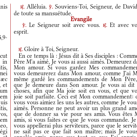
nis
Alléluia.
Souviens-Toi, Seigneur, de David
r.
v.
de toute sa mansuétude.
Evangile
Le Seigneur soit avec vous.
Et avec vo
v.
r.
esprit.
5,9-
Gloire à Toi, Seigneur.
r.
cut
En ce temps là : Jésus dit à Ses disciples : Comm
 in
Père M'a aimé, Je vous ai aussi aimés. Demeurez d
is,
Mon amour. Si vous gardez Mes commandemen
mei
vous demeurerez dans Mon amour, comme J'ai M
Hæc
même gardé les commandements de Mon Père,
 et
que Je demeure dans Son amour. Je vous ai dit 
tum
choses, afin que Ma joie soit en vous, et que vo
rem
joie soit parfaite. Ceci est Mon commandement: 
uis
vous vous aimiez les uns les autres, comme Je vou
tis,
aimés. Personne ne peut avoir un plus grand am
os,
que de donner sa vie pour ses amis. Vous êtes 
utem
amis, si vous faites ce que Je vous commande. Je
eo,
vous appellerai plus serviteurs, parce que le servi
égi
ne sait pas ce que fait son maître; mais Je vous