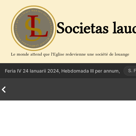
Aller
au
contenu
Societas lau
Le monde attend que l'Eglise redevienne une société de louange
S. 
Feria IV 24 Ianuarii 2024, Hebdomada III per annum,