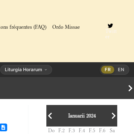
ions fréquentes (FAQ)
Ordo Missae
Twitt
er
Liturgia Horarum
FR
EN
Ianuarii 2024
Do
F.2
F.3
F.4
F.5
F.6
Sa