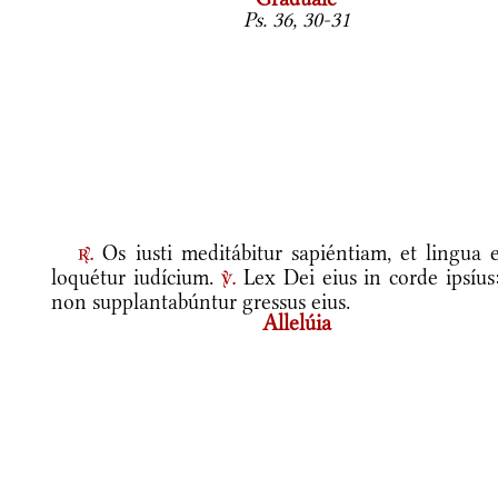
Ps. 36, 30-31
Os iusti meditábitur sapiéntiam, et lingua e
r.
loquétur iudícium.
Lex Dei eius in corde ipsíus:
v.
non supplantabúntur gressus eius.
Allelúia