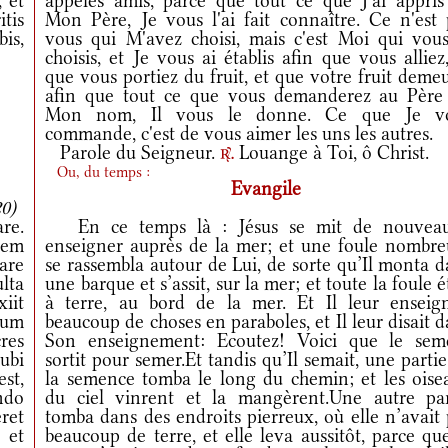
, et
appelés amis, parce que tout ce que J'ai appris
tis
Mon Père, Je vous l'ai fait connaître. Ce n'est 
is,
vous qui M'avez choisi, mais c'est Moi qui vous
choisis, et Je vous ai établis afin que vous alliez
que vous portiez du fruit, et que votre fruit deme
afin que tout ce que vous demanderez au Père
Mon nom, Il vous le donne. Ce que Je v
commande, c'est de vous aimer les uns les autres.
Parole du Seigneur.
Louange à Toi, ô Christ.
r.
Ou, du temps :
Evangile
0)
re.
En ce temps là : Jésus se mit de nouvea
vem
enseigner auprès de la mer; et une foule nombre
are
se rassembla autour de Lui, de sorte qu’Il monta 
ulta
une barque et s’assit, sur la mer; et toute la foule é
xiit
à terre, au bord de la mer. Et Il leur enseign
dum
beaucoup de choses en paraboles, et Il leur disait 
cres
Son enseignement: Ecoutez! Voici que le sem
 ubi
sortit pour semer.Et tandis qu’Il semait, une parti
st,
la semence tomba le long du chemin; et les oise
ndo
du ciel vinrent et la mangèrent.Une autre par
ret
tomba dans des endroits pierreux, où elle n’avait
 et
beaucoup de terre, et elle leva aussitôt, parce qu