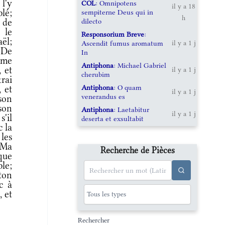
 l'y
COL
: Omnipotens
il y a 18
blé;
sempiterne Deus qui in
h
dilecto
 de
 le
Responsorium Breve
:
aël;
Ascendit fumus aromatum
il y a 1 j
 De
In
ême
Antiphona
: Michael Gabriel
, et
il y a 1 j
cherubim
rai
Antiphona
: O quam
, et
il y a 1 j
venerandus es
ison
son
Antiphona
: Laetabitur
il y a 1 j
s'il
deserta et exsultabit
c la
les
 Ma
Recherche de Pièces
 que
ble;
 ton
c à
, et
Rechercher