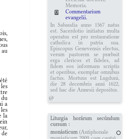
Memoria.
Commentarium
evangelii.
In Sabaudia anno 1567 natus
est. Sacerdotio initiatus multa
is,
operatus est pro restauratione
es,
catholica in patria sua.
ous
Episcopus Genevensis electus,
 au
verum pastorem se præbuit
erga clericos et fideles, ad
fidem eos informans scriptis
et operibus, exemplar omnibus
factus. Mortuus est Lugduni,
 été
die 28 decembris anni 1622,
 les
sed hac die Annesii depositus.
tre
 du
@
ui a
 les
e la
Liturgia horárum secúndum
ein
cursum :
eur,
monásticum
(Antiphonale
 de
monásticum 2009
cum cantu
)