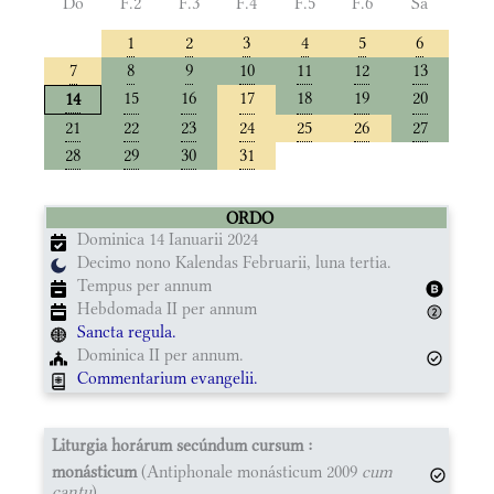
Do
F.2
F.3
F.4
F.5
F.6
Sa
1
2
3
4
5
6
7
8
9
10
11
12
13
15
16
17
18
19
20
14
21
22
23
24
25
26
27
28
29
30
31
ORDO
Dominica 14 Ianuarii 2024
Decimo nono Kalendas Februarii, luna tertia.
Tempus per annum
Hebdomada II per annum
Sancta regula.
Dominica II per annum.
Commentarium evangelii.
Liturgia horárum secúndum cursum :
monásticum
(Antiphonale monásticum 2009
cum
cantu
)