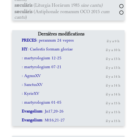
sæculáris
(Liturgia Horárum 1985
sine cantu)
sæculáris
(Antiphonale romanum OCO 2015
cum
cantu
)
Dernières modifications
PRECES
: perannum 24 vepres
il y a 9 h
HY
: Caelestis formam gloriae
il y a 10 h
: martyrologium 12-25
il y a 13 h
: martyrologium 07-21
il y a 13 h
: AgnusXV
il y a 14 h
: SanctusXV
il y a 14 h
: KyrieXV
il y a 14 h
: martyrologium 01-05
il y a 15 h
Evangelium
: Jn17,20-26
il y a 15 h
Evangelium
: Mt16,21-27
il y a 15 h