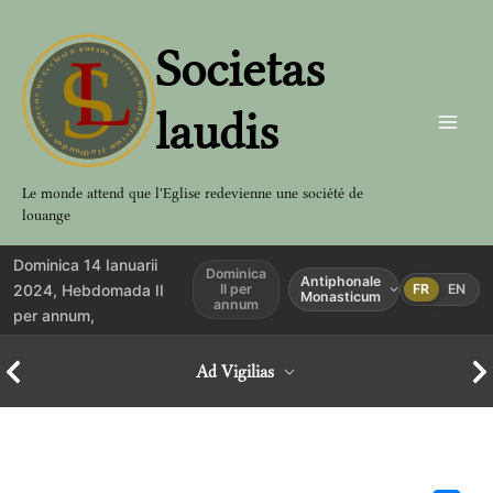
Aller
au
Societas
contenu
laudis
Le monde attend que l'Eglise redevienne une société de
louange
Dominica 14 Ianuarii
Dominica
Antiphonale
2024, Hebdomada II
II per
FR
EN
Monasticum
annum
per annum,
Ad Vigilias