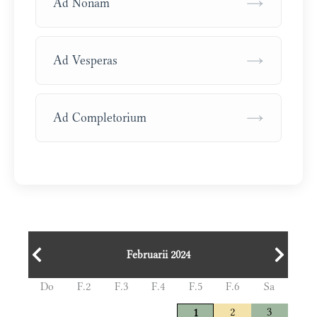
→
Ad Nonam
→
Ad Vesperas
→
Ad Completorium
Februarii 2024
Do
F.2
F.3
F.4
F.5
F.6
Sa
2
3
1