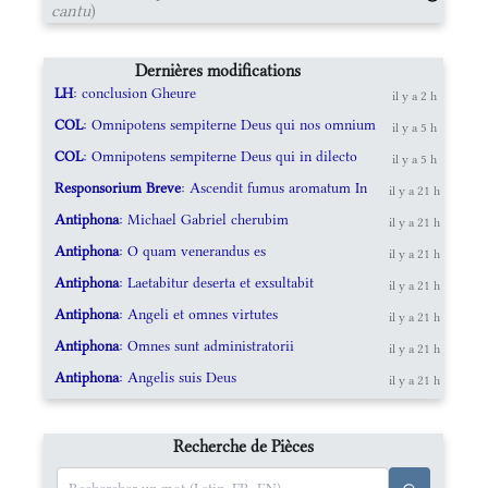
cantu
)
Dernières modifications
LH
: conclusion Gheure
il y a 2 h
COL
: Omnipotens sempiterne Deus qui nos omnium
il y a 5 h
COL
: Omnipotens sempiterne Deus qui in dilecto
il y a 5 h
Responsorium Breve
: Ascendit fumus aromatum In
il y a 21 h
Antiphona
: Michael Gabriel cherubim
il y a 21 h
Antiphona
: O quam venerandus es
il y a 21 h
Antiphona
: Laetabitur deserta et exsultabit
il y a 21 h
Antiphona
: Angeli et omnes virtutes
il y a 21 h
Antiphona
: Omnes sunt administratorii
il y a 21 h
Antiphona
: Angelis suis Deus
il y a 21 h
Recherche de Pièces