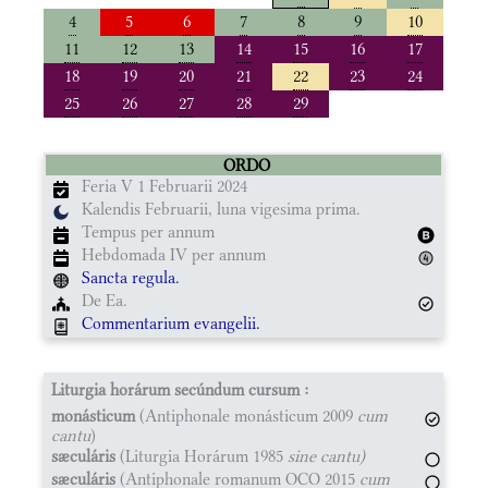
4
5
6
7
8
9
10
11
12
13
14
15
16
17
18
19
20
21
22
23
24
25
26
27
28
29
ORDO
Feria V 1 Februarii 2024
Kalendis Februarii, luna vigesima prima.
Tempus per annum
Hebdomada IV per annum
Sancta regula.
De Ea.
Commentarium evangelii.
Liturgia horárum secúndum cursum :
monásticum
(Antiphonale monásticum 2009
cum
cantu
)
sæculáris
(Liturgia Horárum 1985
sine cantu)
sæculáris
(Antiphonale romanum OCO 2015
cum