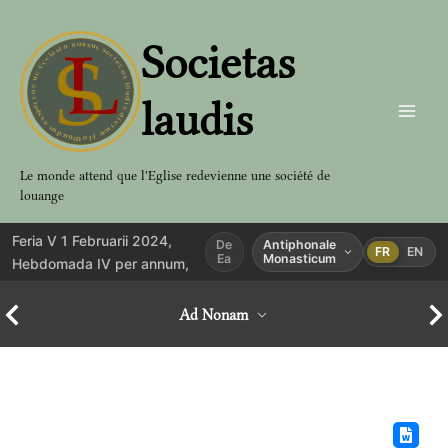
Aller
au
Societas
contenu
laudis
Le monde attend que l'Eglise redevienne une société de
louange
Feria V 1 Februarii 2024,
De
Antiphonale
FR
EN
Ea
Monasticum
Hebdomada IV per annum,
Ad Nonam