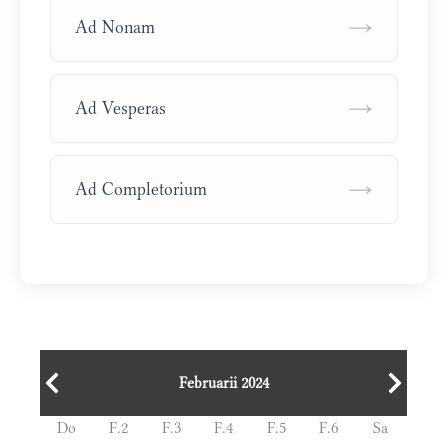
→
Ad Nonam
→
Ad Vesperas
→
Ad Completorium
Februarii 2024
Do
F.2
F.3
F.4
F.5
F.6
Sa