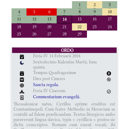
1
2
3
4
5
6
7
8
9
10
11
12
13
15
16
17
14
18
19
20
21
22
23
24
25
26
27
28
29
ORDO
Feria IV 14 Februarii 2024
Sextodecimo Kalendas Martii, luna
quinta.
Tempus Quadragesimæ
Dies post Cineres
Sancta regula.
Feria IV Cinerum.
Commentarium evangelii.
Thessalonicæ natus, Cyrillus optime eruditus est
Constantinopoli. Cum fratre Methodio in Moraviam se
contulit ad fidem prædicandam. Textus liturgicos ambo
paraverunt lingua slavica, typis « cyrillicis » postea sic
dictis conscriptos. Romam cum essent vocati, ibi