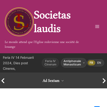
Aller
au
Societas
contenu
laudis
Le monde attend que l'Eglise redevienne une société de
louange
Feria IV 14 Februarii
Feria IV
Antiphonale
2024, Dies post
FR
EN
Cinerum
Monasticum
Cineres,
Ad Sextam