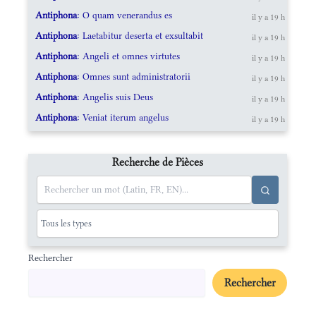
Antiphona
: O quam venerandus es
il y a 19 h
Antiphona
: Laetabitur deserta et exsultabit
il y a 19 h
Antiphona
: Angeli et omnes virtutes
il y a 19 h
Antiphona
: Omnes sunt administratorii
il y a 19 h
Antiphona
: Angelis suis Deus
il y a 19 h
Antiphona
: Veniat iterum angelus
il y a 19 h
Recherche de Pièces
Rechercher
Rechercher