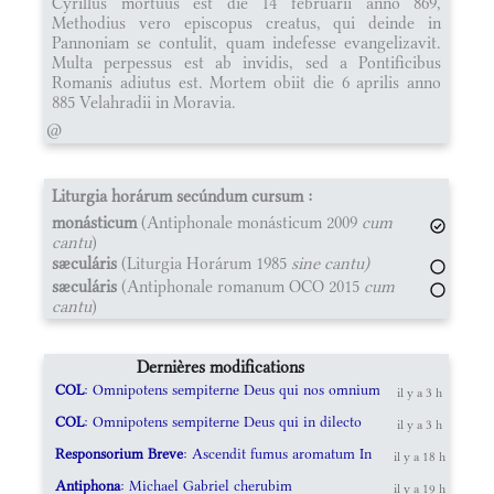
Cyrillus mortuus est die 14 februarii anno 869,
Methodius vero episcopus creatus, qui deinde in
Pannoniam se contulit, quam indefesse evangelizavit.
Multa perpessus est ab invidis, sed a Pontificibus
Romanis adiutus est. Mortem obiit die 6 aprilis anno
885 Velahradii in Moravia.
@
Liturgia horárum secúndum cursum :
monásticum
(Antiphonale monásticum 2009
cum
cantu
)
sæculáris
(Liturgia Horárum 1985
sine cantu)
sæculáris
(Antiphonale romanum OCO 2015
cum
cantu
)
Dernières modifications
COL
: Omnipotens sempiterne Deus qui nos omnium
il y a 3 h
COL
: Omnipotens sempiterne Deus qui in dilecto
il y a 3 h
Responsorium Breve
: Ascendit fumus aromatum In
il y a 18 h
Antiphona
: Michael Gabriel cherubim
il y a 19 h