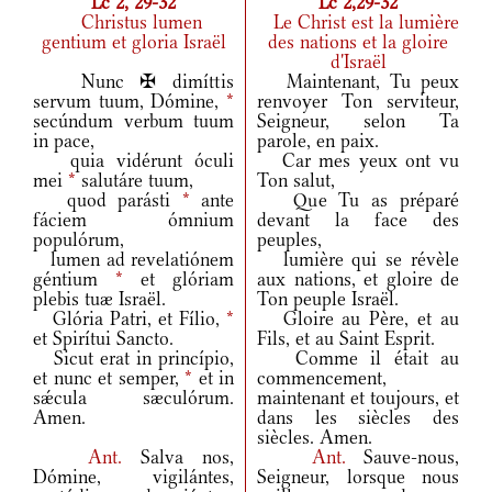
Lc 2, 29-32
Lc 2,29-32
Christus lumen
Le Christ est la lumière
gentium et gloria Israël
des nations et la gloire
d'Israël
Nunc ✠ dimíttis
Maintenant, Tu peux
servum tuum, Dómine,
*
renvoyer Ton serviteur,
secúndum verbum tuum
Seigneur, selon Ta
in pace,
parole, en paix.
quia vidérunt óculi
Car mes yeux ont vu
mei
*
salutáre tuum,
Ton salut,
quod parásti
*
ante
Que Tu as préparé
fáciem ómnium
devant la face des
populórum,
peuples,
lumen ad revelatiónem
lumière qui se révèle
géntium
*
et glóriam
aux nations, et gloire de
plebis tuæ Israël.
Ton peuple Israël.
Glória Patri, et Fílio,
*
Gloire au Père, et au
et Spirítui Sancto.
Fils, et au Saint Esprit.
Sicut erat in princípio,
Comme il était au
et nunc et semper,
*
et in
commencement,
sǽcula sæculórum.
maintenant et toujours, et
Amen.
dans les siècles des
siècles. Amen.
Ant.
Salva nos,
Ant.
Sauve-nous,
Dómine, vigilántes,
Seigneur, lorsque nous