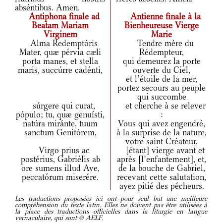
abséntibus. Amen.
Antiphona finale ad
Antienne finale à la
Beatam Mariam
Bienheureuse Vierge
Virginem
Marie
Alma Redemptóris
Tendre mère du
Mater, quæ pérvia cæli
Rédempteur,
porta manes, et stella
qui demeurez la porte
maris, succúrre cadénti,
ouverte du Ciel,
et l’étoile de la mer,
portez secours au peuple
qui succombe
súrgere qui curat,
et cherche à se relever
pópulo; tu, quæ genuísti,
:
natúra miránte, tuum
Vous qui avez engendré,
sanctum Genitórem,
à la surprise de la nature,
votre saint Créateur,
Virgo prius ac
[étant] vierge avant et
postérius, Gabriélis ab
après [l’enfantement], et,
ore sumens illud Ave,
de la bouche de Gabriel,
peccatórum miserére.
recevant cette salutation,
ayez pitié des pécheurs.
Les traductions proposées ici ont pour seul but une meilleure
compréhension du texte latin. Elles ne doivent pas être utilisées à
la place des traductions officielles dans la liturgie en langue
vernaculaire, qui sont © AELF.