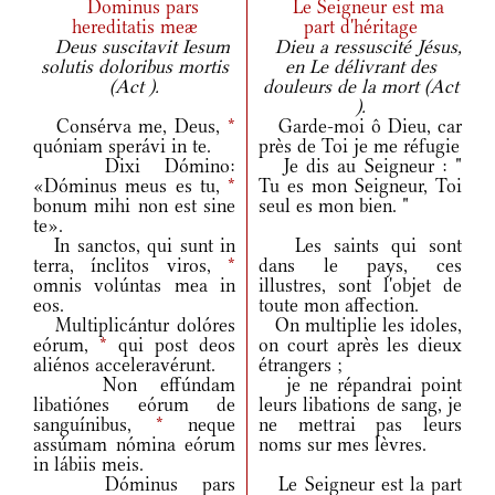
Dominus pars
Le Seigneur est ma
hereditatis meæ
part d'héritage
Deus suscitavit Iesum
Dieu a ressuscité Jésus,
solutis doloribus mortis
en Le délivrant des
(Act ).
douleurs de la mort (Act
).
Consérva me, Deus,
*
Garde-moi ô Dieu, car
quóniam sperávi in te.
près de Toi je me réfugie
Dixi Dómino:
Je dis au Seigneur : "
«Dóminus meus es tu,
*
Tu es mon Seigneur, Toi
bonum mihi non est sine
seul es mon bien. "
te».
In sanctos, qui sunt in
Les saints qui sont
terra, ínclitos viros,
*
dans le pays, ces
omnis volúntas mea in
illustres, sont l'objet de
eos.
toute mon affection.
Multiplicántur dolóres
On multiplie les idoles,
eórum,
*
qui post deos
on court après les dieux
aliénos acceleravérunt.
étrangers ;
Non effúndam
je ne répandrai point
libatiónes eórum de
leurs libations de sang, je
sanguínibus,
*
neque
ne mettrai pas leurs
assúmam nómina eórum
noms sur mes lèvres.
in lábiis meis.
Dóminus pars
Le Seigneur est la part