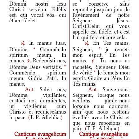
Dómini nostri Iesu
se conserve sans
Christi servétur. Fidélis
reproche jusqu'au jour de
est, qui vocat vos, qui
l'avènement de notre
étiam fáciet.
Seigneur Jésus-
Christ!Celui qui vous
appelle est fidèle, et c'est
Lui qui fera encore cela.
In manus tuas,
En Tes mains,
r.
r.
Dómine,
*
Comméndo
Seigneur,
*
je remets
spíritum meum. In
mon esprit. En Tes
manus.
Redemísti nos,
mains.
Tu nous as
v.
v.
Dómine Deus veritátis.
*
rachetés, Seigneur Dieu
Comméndo spíritum
de vérité
*
Je remets mon
meum. Glória Patri. In
esprit. Gloire au Père. En
manus.
Tes mains.
Ant.
Salva nos,
Ant.
Sauve-nous,
Dómine, vigilántes,
Seigneur, lorsque nous
custódi nos dormiéntes,
veillons, garde-nous
ut vigilémus cum
lorsque nous dormons,
Christo et requiescámus
afin que nous restions
in pace.
(
T. P. Allelúia.
)
éveillés avec le Christ et
que nous reposions en
paix.
(
T. P. Alléluia.
)
Canticum evangelicum
Cantique évangélique