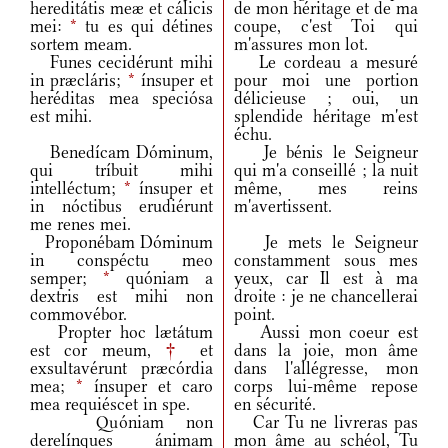
hereditátis meæ et cálicis
de mon héritage et de ma
mei:
*
tu es qui détines
coupe, c'est Toi qui
sortem meam.
m'assures mon lot.
Funes cecidérunt mihi
Le cordeau a mesuré
in præcláris;
*
ínsuper et
pour moi une portion
heréditas mea speciósa
délicieuse ; oui, un
est mihi.
splendide héritage m'est
échu.
Benedícam Dóminum,
Je bénis le Seigneur
qui tríbuit mihi
qui m'a conseillé ; la nuit
intelléctum;
*
ínsuper et
même, mes reins
in nóctibus erudiérunt
m'avertissent.
me renes mei.
Proponébam Dóminum
Je mets le Seigneur
in conspéctu meo
constamment sous mes
semper;
*
quóniam a
yeux, car Il est à ma
dextris est mihi non
droite : je ne chancellerai
commovébor.
point.
Propter hoc lætátum
Aussi mon coeur est
est cor meum,
†
et
dans la joie, mon âme
exsultavérunt præcórdia
dans l'allégresse, mon
mea;
*
ínsuper et caro
corps lui-même repose
mea requiéscet in spe.
en sécurité.
Quóniam non
Car Tu ne livreras pas
derelínques ánimam
mon âme au schéol, Tu