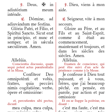
Deus, ✠ in
Dieu, viens à mon
v.
v.
adiutórium meum
aide.
inténde.
Dómine, ad
Seigneur, vite à mon
r.
r.
adiuvándum me festína.
secours.
Glória Patri, et Fílio, et
Gloire au Père, et au
Spirítui Sancto. Sicut erat
Fils et au Saint-Esprit,
in princípio, et nunc et
comme il était au
semper, et in sǽcula
commencement,
sæculórum. Amen.
maintenant et toujours, et
dans les siècles des
siècles. Amen.
Allelúia.
Alléluia.
Conscientia discussio, quam
Examen de conscience, qui
sequi potest actus pœnitentialis
peut être suivi d'un acte de
ut in Missa.
pénitence comme à la Messe.
Confíteor Deo
Je confesse à Dieu tout
omnipoténti et vobis,
puissant, et à vous,
fratres, quia peccávi
frères, que j'ai beaucoup
nimis cogitatióne, verbo,
péché, en pensée, en
ópere et omissióne:
parole, par action et par
omission:
et, percutientes sibi pectus,
Et on se frappe la poitrine, en
dicunt:
disant :
mea culpa, mea culpa,
c'est ma faute, c'est ma