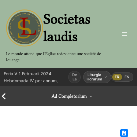
Aller
au
Societas
contenu
laudis
Le monde attend que l'Eglise redevienne une société de
louange
Feria V 1 Februarii 2024,
De
Liturgia
FR
EN
Ea
Horarum
Hebdomada IV per annum,
Ad Completorium