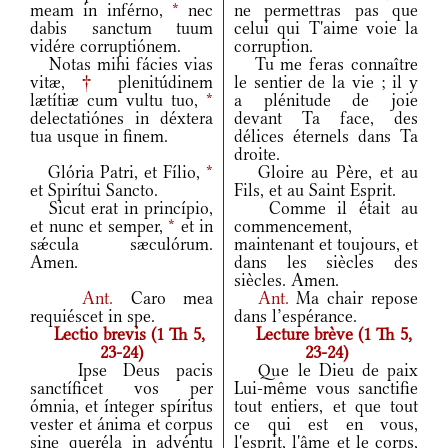
meam in inférno,
*
nec
ne permettras pas que
dabis sanctum tuum
celui qui T'aime voie la
vidére corruptiónem.
corruption.
Notas mihi fácies vias
Tu me feras connaître
vitæ,
†
plenitúdinem
le sentier de la vie ; il y
lætítiæ cum vultu tuo,
*
a plénitude de joie
delectatiónes in déxtera
devant Ta face, des
tua usque in finem.
délices éternels dans Ta
droite.
Glória Patri, et Fílio,
*
Gloire au Père, et au
et Spirítui Sancto.
Fils, et au Saint Esprit.
Sicut erat in princípio,
Comme il était au
et nunc et semper,
*
et in
commencement,
sǽcula sæculórum.
maintenant et toujours, et
Amen.
dans les siècles des
siècles. Amen.
Ant.
Caro mea
Ant.
Ma chair repose
requiéscet in spe.
dans l’espérance.
Lectio brevis (1 Th 5,
Lecture brève (1 Th 5,
23-24)
23-24)
Ipse Deus pacis
Que le Dieu de paix
sanctíficet vos per
Lui-même vous sanctifie
ómnia, et ínteger spíritus
tout entiers, et que tout
vester et ánima et corpus
ce qui est en vous,
sine queréla in advéntu
l'esprit, l'âme et le corps,