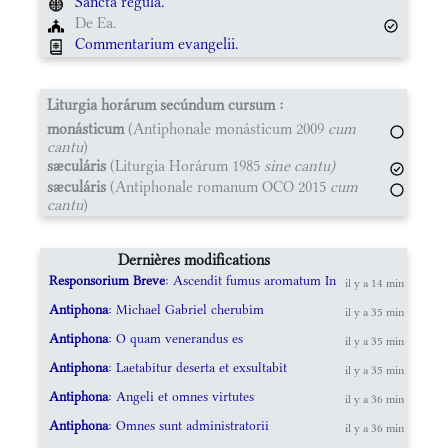
Sancta regula.
De Ea.
Commentarium evangelii.
Liturgia horárum secúndum cursum :
monásticum
(Antiphonale monásticum 2009
cum
cantu
)
sæculáris
(Liturgia Horárum 1985
sine cantu)
sæculáris
(Antiphonale romanum OCO 2015
cum
cantu
)
Dernières modifications
Responsorium Breve
: Ascendit fumus aromatum In
il y a 14 min
Antiphona
: Michael Gabriel cherubim
il y a 35 min
Antiphona
: O quam venerandus es
il y a 35 min
Antiphona
: Laetabitur deserta et exsultabit
il y a 35 min
Antiphona
: Angeli et omnes virtutes
il y a 36 min
Antiphona
: Omnes sunt administratorii
il y a 36 min