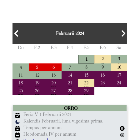
Februarii 2024
Do
F.2
F.3
F.4
F.5
F.6
Sa
2
3
1
4
5
6
7
8
9
10
11
12
13
14
15
16
17
18
19
20
21
22
23
24
25
26
27
28
29
ORDO
Feria V 1 Februarii 2024
Kalendis Februarii, luna vigesima prima.
Tempus per annum
Hebdomada IV per annum