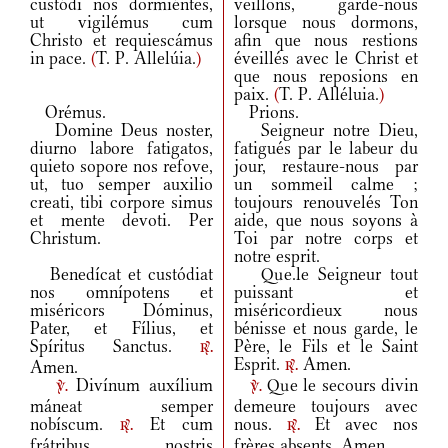
custódi nos dormiéntes,
veillons, garde-nous
ut vigilémus cum
lorsque nous dormons,
Christo et requiescámus
afin que nous restions
in pace.
(
T. P. Allelúia.
)
éveillés avec le Christ et
que nous reposions en
paix.
(
T. P. Alléluia.
)
Orémus.
Prions.
Domine Deus noster,
Seigneur notre Dieu,
diurno labore fatigatos,
fatigués par le labeur du
quieto sopore nos refove,
jour, restaure-nous par
ut, tuo semper auxilio
un sommeil calme ;
creati, tibi corpore simus
toujours renouvelés Ton
et mente devoti. Per
aide, que nous soyons à
Christum.
Toi par notre corps et
notre esprit.
Benedícat et custódiat
Que.le Seigneur tout
nos omnípotens et
puissant et
miséricors Dóminus,
miséricordieux nous
Pater, et Fílius, et
bénisse et nous garde, le
Spíritus Sanctus.
Père, le Fils et le Saint
r.
Esprit.
Amen.
Amen.
r.
Divínum auxílium
Que le secours divin
v.
v.
máneat semper
demeure toujours avec
nobíscum.
Et cum
nous.
Et avec nos
r.
r.
frátribus nostris
frères absents. Amen.