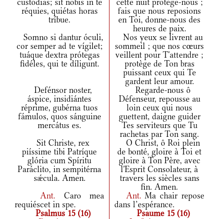
custódias; sit nobis in te
cette nuit protège-nous ;
réquies, quiétas horas
fais que nous reposions
tríbue.
en Toi, donne-nous des
heures de paix.
Somno si dantur óculi,
Nos yeux se livrent au
cor semper ad te vígilet;
sommeil ; que nos cœurs
tuáque dextra prótegas
veillent pour T'attendre ;
fidéles, qui te díligunt.
protège de Ton bras
puissant ceux qui Te
gardent leur amour.
Defénsor noster,
Regarde-nous ô
áspice, insidiántes
Défenseur, repousse au
réprime, gubérna tuos
loin ceux qui nous
fámulos, quos sánguine
guettent, daigne guider
mercátus es.
Tes serviteurs que Tu
rachetas par Ton sang.
Sit Christe, rex
O Christ, ô Roi plein
piíssime tibi Patríque
de bonté, gloire à Toi et
glória cum Spíritu
gloire à Ton Père, avec
Paráclito, in sempitérna
l'Esprit Consolateur, à
sǽcula. Amen.
travers les siècles sans
fin. Amen.
Ant.
Caro mea
Ant.
Ma chair repose
requiéscet in spe.
dans l’espérance.
Psalmus 15 (16)
Psaume 15 (16)