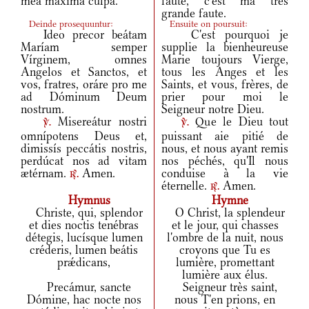
mea máxima culpa.
faute, c'est ma très
grande faute.
Deinde prosequuntur:
Ensuite on poursuit:
Ideo precor beátam
C'est pourquoi je
Maríam semper
supplie la bienheureuse
Vírginem, omnes
Marie toujours Vierge,
Angelos et Sanctos, et
tous les Anges et les
vos, fratres, oráre pro me
Saints, et vous, frères, de
ad Dóminum Deum
prier pour moi le
nostrum.
Seigneur notre Dieu.
Misereátur nostri
Que le Dieu tout
v.
v.
omnípotens Deus et,
puissant aie pitié de
dimissís peccátis nostris,
nous, et nous ayant remis
perdúcat nos ad vitam
nos péchés, qu'Il nous
ætérnam.
Amen.
conduise à la vie
r.
éternelle.
Amen.
r.
Hymnus
Hymne
Christe, qui, splendor
O Christ, la splendeur
et dies noctis tenébras
et le jour, qui chasses
détegis, lucísque lumen
l'ombre de la nuit, nous
créderis, lumen beátis
croyons que Tu es
prǽdicans,
lumière, promettant
lumière aux élus.
Precámur, sancte
Seigneur très saint,
Dómine, hac nocte nos
nous T'en prions, en