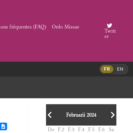
ions fréquentes (FAQ)
Ordo Missae
Twitt
er
FR
EN
Februarii 2024
Do
F.2
F.3
F.4
F.5
F.6
Sa