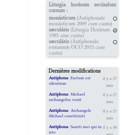
Liturgia horárum secúndum
cursum :
monásticum
(Antiphonale
monásticum 2009
cum cantu
)
sæculáris
(Liturgia Horárum
1985
sine cantu)
sæculáris
(Antiphonale
romanum OCO 2015
cum
cantu
)
Dernières modifications
Antiphona
: Factum est
il y a 27
silentium
min
Antiphona
: Michael
il y a 27
archangelus venit
min
Antiphona
: Archangele
il y a 27
Michael constituisti
min
Antiphona
: Sancti mei qui in
il y a 30
isto
min