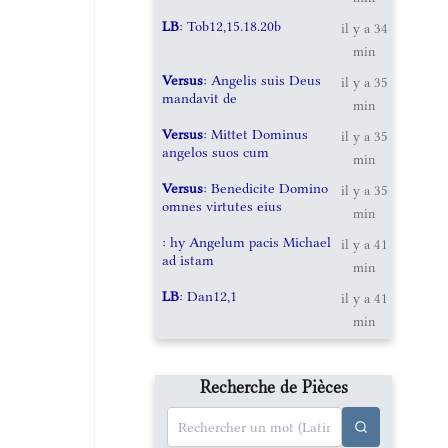
LB
: Tob12,15.18.20b
il y a 34
min
Versus
: Angelis suis Deus
il y a 35
mandavit de
min
Versus
: Mittet Dominus
il y a 35
angelos suos cum
min
Versus
: Benedicite Domino
il y a 35
omnes virtutes eius
min
: hy Angelum pacis Michael
il y a 41
ad istam
min
LB
: Dan12,1
il y a 41
min
Recherche de Pièces