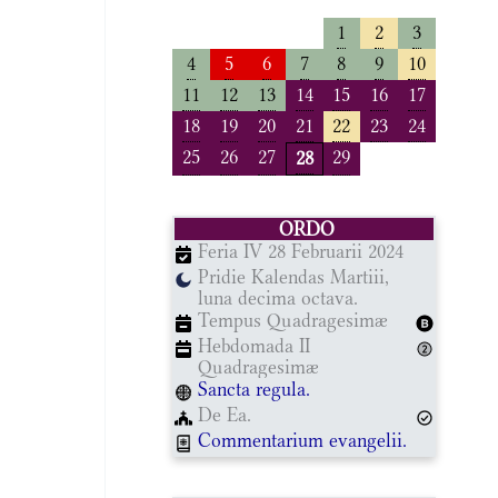
1
2
3
4
5
6
7
8
9
10
11
12
13
14
15
16
17
18
19
20
21
22
23
24
25
26
27
29
28
ORDO
Feria IV 28 Februarii 2024
Pridie Kalendas Martiii,
luna decima octava.
Tempus Quadragesimæ
Hebdomada II
Quadragesimæ
Sancta regula.
De Ea.
Commentarium evangelii.