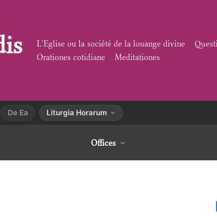
dis
L’Eglise ou la société de la louange divine
Quest
Orationes cotidiane
Meditationes
De Ea
Liturgia Horarum
Offices