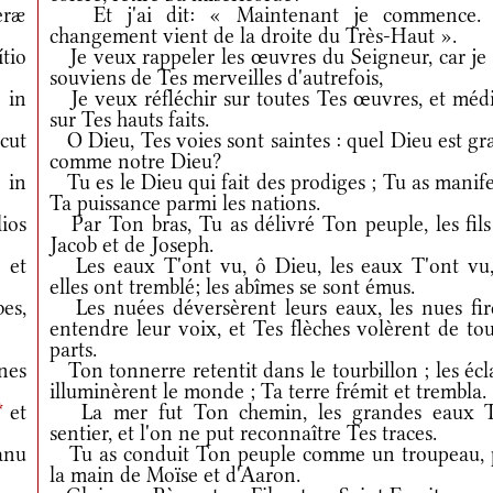
eræ
Et j'ai dit: « Maintenant je commence.
changement vient de la droite du Très-Haut ».
tio
Je veux rappeler les œuvres du Seigneur, car je
souviens de Tes merveilles d'autrefois,
 in
Je veux réfléchir sur toutes Tes œuvres, et médi
sur Tes hauts faits.
cut
O Dieu, Tes voies sont saintes : quel Dieu est gr
comme notre Dieu?
 in
Tu es le Dieu qui fait des prodiges ; Tu as manif
Ta puissance parmi les nations.
lios
Par Ton bras, Tu as délivré Ton peuple, les fils
Jacob et de Joseph.
 et
Les eaux T'ont vu, ô Dieu, les eaux T'ont vu,
elles ont tremblé; les abîmes se sont émus.
es,
Les nuées déversèrent leurs eaux, les nues fir
entendre leur voix, et Tes flèches volèrent de to
parts.
nes
Ton tonnerre retentit dans le tourbillon ; les écl
illuminèrent le monde ; Ta terre frémit et trembla.
*
et
La mer fut Ton chemin, les grandes eaux 
sentier, et l'on ne put reconnaître Tes traces.
anu
Tu as conduit Ton peuple comme un troupeau, 
la main de Moïse et d'Aaron.