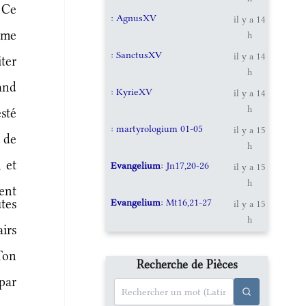
 Ce
: AgnusXV
il y a 14
 me
h
: SanctusXV
il y a 14
ter
h
and
: KyrieXV
il y a 14
h
esté
: martyrologium 01-05
il y a 15
 de
h
 et
Evangelium
: Jn17,20-26
il y a 15
h
ent
Evangelium
: Mt16,21-27
utes
il y a 15
h
airs
Ton
Recherche de Pièces
par