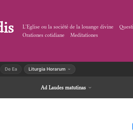
dis
L’Eglise ou la société de la louange divine
Quest
Orationes cotidiane
Meditationes
De Ea
Liturgia Horarum
Ad Laudes matutinas