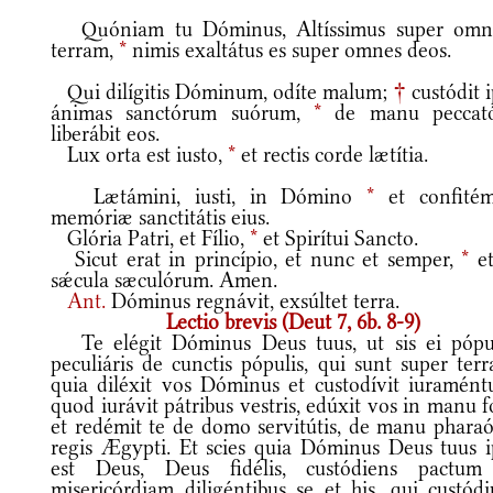
Quóniam tu Dóminus, Altíssimus super om
terram,
*
nimis exaltátus es super omnes deos.
Qui dilígitis Dóminum, odíte malum;
†
custódit 
ánimas sanctórum suórum,
*
de manu peccató
liberábit eos.
Lux orta est iusto,
*
et rectis corde lætítia.
Lætámini, iusti, in Dómino
*
et confitém
memóriæ sanctitátis eius.
Glória Patri, et Fílio,
*
et Spirítui Sancto.
Sicut erat in princípio, et nunc et semper,
*
et
sǽcula sæculórum. Amen.
Ant.
Dóminus regnávit, exsúltet terra.
Lectio brevis (Deut 7, 6b. 8-9)
Te elégit Dóminus Deus tuus, ut sis ei pópu
peculiáris de cunctis pópulis, qui sunt super ter
quia diléxit vos Dóminus et custodívit iuramént
quod iurávit pátribus vestris, edúxit vos in manu f
et redémit te de domo servitútis, de manu pharaó
regis Ægypti. Et scies quia Dóminus Deus tuus i
est Deus, Deus fidélis, custódiens pactum
misericórdiam diligéntibus se et his, qui custódi