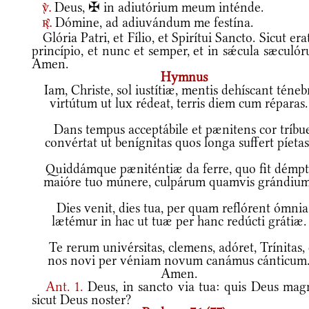
Deus, ✠ in adiutórium meum inténde.
v.
Dómine, ad adiuvándum me festína.
r.
Glória Patri, et Fílio, et Spirítui Sancto. Sicut era
princípio, et nunc et semper, et in sǽcula sæculó
Amen.
Hymnus
Iam, Christe, sol iustítiæ, mentis dehíscant téneb
virtútum ut lux rédeat, terris diem cum réparas.
Dans tempus acceptábile et pænitens cor tríbue
convértat ut benígnitas quos longa suffert píetas
Quiddámque pæniténtiæ da ferre, quo fit démpt
maióre tuo múnere, culpárum quamvis grándium
Dies venit, dies tua, per quam reflórent ómnia
lætémur in hac ut tuæ per hanc redúcti grátiæ.
Te rerum univérsitas, clemens, adóret, Trínitas, 
nos novi per véniam novum canámus cánticum
Amen.
Ant.
1.
Deus, in sancto via tua: quis Deus mag
sicut Deus noster?