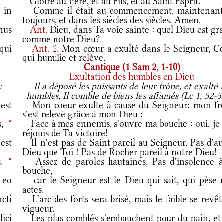
Gloire au Père, et au Fils, et au Saint Esprit.
 in
Comme il était au commencement, maintenant
toujours, et dans les siècles des siècles. Amen.
nus
Ant.
Dieu, dans Ta voie sainte : quel Dieu est g
comme notre Dieu?
qui
Ant.
2.
Mon cœur a exulté dans le Seigneur, Ce
qui humilie et relève.
Cantique (1 Sam 2, 1-10)
Exultation des humbles en Dieu
;
Il a déposé les puissants de leur trône, et exalté 
humbles, Il comble de biens les affamés (Lc 1, 52-5
est
Mon coeur exulte à cause du Seigneur; mon fr
s'est relevé grâce à mon Dieu ;
s,
*
Face à mes ennemis, s'ouvre ma bouche : oui, je
réjouis de Ta victoire!
est
Il n'est pas de Saint pareil au Seigneur. Pas d'a
Dieu que Toi ! Pas de Rocher pareil à notre Dieu!
s.
*
Assez de paroles hautaines. Pas d'insolence à
bouche,
 eo
car le Seigneur est le Dieu qui sait, qui pèse 
actes.
ncti
L'arc des forts sera brisé, mais le faible se revê
vigueur.
ici
Les plus comblés s'embauchent pour du pain, et 