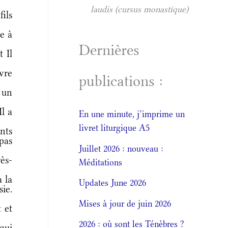
laudis (cursus monastique)
fils
re à
Dernières
 Il
uvre
publications :
 un
Il a
En une minute, j’imprime un
livret liturgique A5
ants
pas
Juillet 2026 : nouveau :
ès-
Méditations
 la
Updates June 2026
sie.
Mises à jour de juin 2026
 et
2026 : où sont les Ténèbres ?
qui