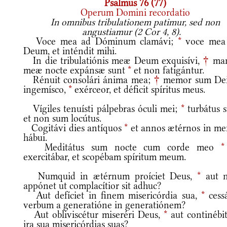
Psalmus 76 (77)
Operum Domini recordatio
In omnibus tribulationem patimur, sed non
angustiamur (2 Cor 4, 8).
Voce mea ad Dóminum clamávi;
*
voce mea
Deum, et inténdit mihi.
In die tribulatiónis meæ Deum exquisívi,
†
ma
meæ nocte expánsæ sunt
*
et non fatigántur.
Rénuit consolári ánima mea;
†
memor sum Dei
ingemísco,
*
exérceor, et déficit spíritus meus.
Vígiles tenuísti pálpebras óculi mei;
*
turbátus 
et non sum locútus.
Cogitávi dies antíquos
*
et annos ætérnos in me
hábui.
Meditátus sum nocte cum corde meo
*
exercitábar, et scopébam spíritum meum.
Numquid in ætérnum proíciet Deus,
*
aut 
appónet ut complacítior sit adhuc?
Aut defíciet in finem misericórdia sua,
*
cessá
verbum a generatióne in generatiónem?
Aut obliviscétur miseréri Deus,
*
aut continébit
ira sua misericórdias suas?