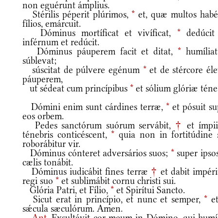
non eguérunt ámplius.
Stérilis péperit plúrimos,
*
et, quæ multos habé
fílios, emárcuit.
Dóminus mortíficat et vivíficat,
*
dedúcit
inférnum et redúcit.
Dóminus páuperem facit et ditat,
*
humíliat
súblevat;
súscitat de púlvere egénum
*
et de stércore éle
páuperem,
ut sédeat cum princípibus
*
et sólium glóriæ téne
Dómini enim sunt cárdines terræ,
*
et pósuit su
eos orbem.
Pedes sanctórum suórum servábit,
†
et ímpii
ténebris conticéscent,
*
quia non in fortitúdine 
roborábitur vir.
Dóminus cónteret adversários suos;
*
super ipsos
cælis tonábit.
Dóminus iudicábit fines terræ
†
et dabit impér
regi suo
*
et sublimábit cornu christi sui.
Glória Patri, et Fílio,
*
et Spirítui Sancto.
Sicut erat in princípio, et nunc et semper,
*
et
sǽcula sæculórum. Amen.
Ant.
Exsultávit cor meum in Dómino, qui humíl