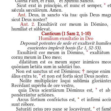
Glória Patri, et Fílio,
*
et Spirítui Sancto.
Sicut erat in princípio, et nunc et semper,
*
et
sǽcula sæculórum. Amen.
Ant.
Deus, in sancto via tua: quis Deus mag
sicut Deus noster?
Ant.
2.
Exsultávit cor meum in Dómino, 
humíliat et súblevat.
Canticum (1 Sam 2, 1-10)
Humilium exsultatio in Deo
Deposuit potentes de sede et exaltavit humiles
esurientes implevit bonis (Lc 1, 52-53).
Exsultávit cor meum in Dómino,
*
exaltátum 
cornu meum in Deo meo;
dilatátum est os meum super inimícos meo
quóniam lætáta sum in salutári tuo.
Non est sanctus ut est Dóminus;
†
neque enim 
álius extra te,
*
et non est fortis sicut Deus noster.
Nolíte multiplicáre loqui sublímia gloriánte
Recédant supérba de ore vestro,
quia Deus scientiárum Dóminus est,
*
et ab
ponderántur actiónes.
Arcus fórtium confráctus est,
*
et infírmi accí
sunt róbore.
Saturáti prius pro pane se locavérunt,
*
et famél