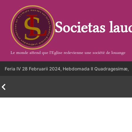
Aller
au
contenu
Societas lau
Le monde attend que l'Eglise redevienne une société de louange
Feria IV 28 Februarii 2024, Hebdomada II Quadragesimæ,