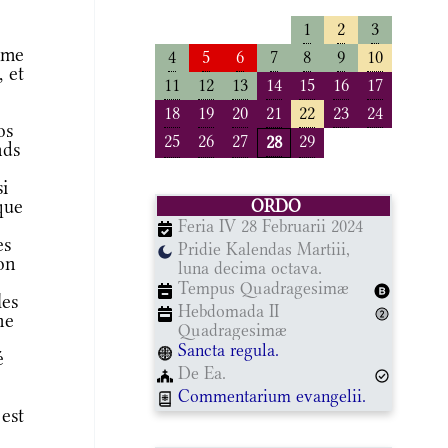
1
2
3
mme
4
5
6
7
8
9
10
 et
11
12
13
14
15
16
17
18
19
20
21
22
23
24
os
25
26
27
29
28
nds
i
que
ORDO
Feria IV 28 Februarii 2024
es
Pridie Kalendas Martiii,
don
luna decima octava.
Tempus Quadragesimæ
les
Hebdomada II
ne
Quadragesimæ
Sancta regula.
é
De Ea.
e
Commentarium evangelii.
est