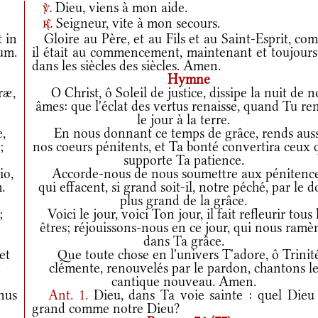
Dieu, viens à mon aide.
v.
Seigneur, vite à mon secours.
r.
t in
Gloire au Père, et au Fils et au Saint-Esprit, co
rum.
il était au commencement, maintenant et toujours,
dans les siècles des siècles. Amen.
Hymne
ræ,
O Christ, ô Soleil de justice, dissipe la nuit de n
âmes: que l'éclat des vertus renaisse, quand Tu re
le jour à la terre.
,
En nous donnant ce temps de grâce, rends auss
;
nos coeurs pénitents, et Ta bonté convertira ceux 
supporte Ta patience.
io,
Accorde-nous de nous soumettre aux pénitenc
.
qui effacent, si grand soit-il, notre péché, par le 
plus grand de la grâce.
;
Voici le jour, voici Ton jour, il fait refleurir tous 
êtres; réjouissons-nous en ce jour, qui nous ramè
dans Ta grâce.
et
Que toute chose en l'univers T'adore, ô Trinit
.
clémente, renouvelés par le pardon, chantons l
cantique nouveau. Amen.
nus
Ant.
1.
Dieu, dans Ta voie sainte : quel Dieu 
grand comme notre Dieu?