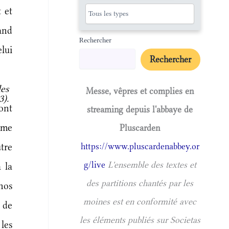
 et
rand
Rechercher
lui
Rechercher
les
Messe, vêpres et complies en
3).
ont
streaming depuis l'abbaye de
 me
Pluscarden
utre
https://www.pluscardenabbey.or
g/live
L'ensemble des textes et
 la
des partitions chantés par les
nos
moines est en conformité avec
t de
les éléments publiés sur Societas
les