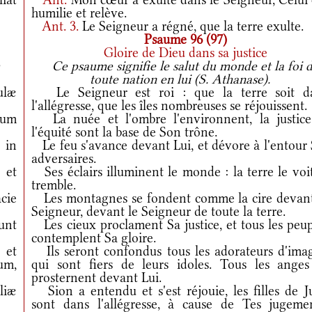
humilie et relève.
Ant.
3.
Le Seigneur a régné, que la terre exulte.
Psaume 96 (97)
Gloire de Dieu dans sa justice
Ce psaume signifie le salut du monde et la foi 
toute nation en lui (S. Athanase).
ulæ
Le Seigneur est roi : que la terre soit d
l'allégresse, que les îles nombreuses se réjouissent.
cium
La nuée et l'ombre l'environnent, la justice
l'équité sont la base de Son trône.
 in
Le feu s'avance devant Lui, et dévore à l'entour 
adversaires.
 et
Ses éclairs illuminent le monde : la terre le voi
tremble.
ácie
Les montagnes se fondent comme la cire devant
Seigneur, devant le Seigneur de toute la terre.
unt
Les cieux proclament Sa justice, et tous les peup
contemplent Sa gloire.
†
et
Ils seront confondus tous les adorateurs d'imag
um,
qui sont fiers de leurs idoles. Tous les anges
prosternent devant Lui.
liæ
Sion a entendu et s'est réjouie, les filles de J
sont dans l'allégresse, à cause de Tes jugemen