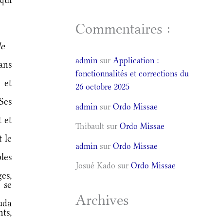
Commentaires :
de
admin
sur
Application :
ans
fonctionnalités et corrections du
 et
26 octobre 2025
Ses
admin
sur
Ordo Missae
t et
Thibault
sur
Ordo Missae
 le
admin
sur
Ordo Missae
les
Josué Kado
sur
Ordo Missae
es,
 se
Archives
uda
ts,