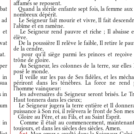
affamés se reposent.
bat
Quand la stérile enfante sept fois, la femme aux 
nombreux dépérit.
 ad
Le Seigneur fait mourir et vivre, Il fait descend
l'abîme et en ramène.
 et
Le Seigneur rend pauvre et riche ; Il abaisse et
élève.
vat
De la poussière Il relève le faible, Il retire le pa
de la cendre,
at.
pour qu'il siège parmi les princes et reçoive
trône de gloire.
per
Au Seigneur, les colonnes de la terre, sur elles 
posé le monde.
 in
Il veille sur les pas de Ses fidèles, et les méch
sua
périront dans les ténèbres. La force ne rend 
l'homme vainqueur:
 in
les adversaires du Seigneur seront brisés. Le Tr
Haut tonnera dans les cieux;
ium
Le Seigneur jugera la terre entière et Il donnera
puissance à Son roi, il relèvera le front de Son mes
Gloire au Père, et au Fils, et au Saint Esprit.
 in
Comme il était au commencement, maintenant
toujours, et dans les siècles des siècles. Amen.
iat
Ant.
Mon cœur a exulté dans le Seigneur, Celui 