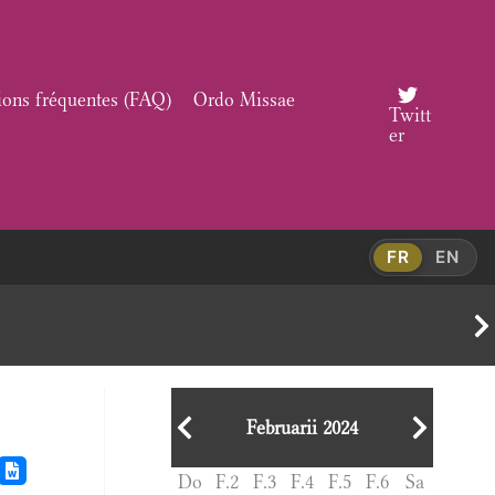
ions fréquentes (FAQ)
Ordo Missae
Twitt
er
FR
EN
Februarii 2024
Do
F.2
F.3
F.4
F.5
F.6
Sa