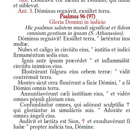
et súblevat.
Ant.
3.
Dóminus regnávit, exsúltet terra.
Psalmus 96 (97)
Gloria Domini in iudicio
Hic psalmus salutem mundi significat et fidem
omnium gentium in ipsum (S. Athanasius).
Dóminus regnávit! Exsúltet terra,
*
læténtur íns
multæ.
Nubes et calígo in circúitu eius,
*
iustítia et iudí
firmaméntum sedis eius.
Ignis ante ipsum præcédet
*
et inflammábit
circúitu inimícos eius.
Illustrárunt fúlgura eius orbem terræ:
*
vidit
contrémuit terra.
Montes sicut cera fluxérunt a fácie Dómini,
*
a f
Dómini omnis terra.
Annuntiavérunt cæli iustítiam eius,
*
et vidér
omnes pópuli glóriam eius.
Confundántur omnes, qui adórant sculptília
qui gloriántur in simulácris suis.
*
Adoráte e
omnes ángeli eius.
Audívit et lætáta est Sion,
†
et exsultavérunt fí
Iudæ
*
propter iudícia tua, Dómine.