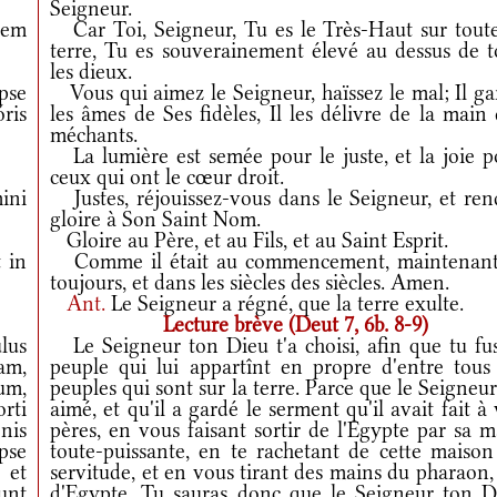
Seigneur.
nem
Car Toi, Seigneur, Tu es le Très-Haut sur toute
terre, Tu es souverainement élevé au dessus de t
les dieux.
ipse
Vous qui aimez le Seigneur, haïssez le mal; Il ga
ris
les âmes de Ses fidèles, Il les délivre de la main
méchants.
La lumière est semée pour le juste, et la joie p
ceux qui ont le cœur droit.
ini
Justes, réjouissez-vous dans le Seigneur, et ren
gloire à Son Saint Nom.
Gloire au Père, et au Fils, et au Saint Esprit.
 in
Comme il était au commencement, maintenant
toujours, et dans les siècles des siècles. Amen.
Ant.
Le Seigneur a régné, que la terre exulte.
Lecture brève (Deut 7, 6b. 8-9)
lus
Le Seigneur ton Dieu t'a choisi, afin que tu fus
ram,
peuple qui lui appartînt en propre d'entre tous 
um,
peuples qui sont sur la terre. Parce que le Seigneur
orti
aimé, et qu'il a gardé le serment qu'il avait fait à
nis
pères, en vous faisant sortir de l'Egypte par sa 
pse
toute-puissante, en te rachetant de cette maison
 et
servitude, et en vous tirant des mains du pharaon,
unt
d'Egypte. Tu sauras donc que le Seigneur ton D