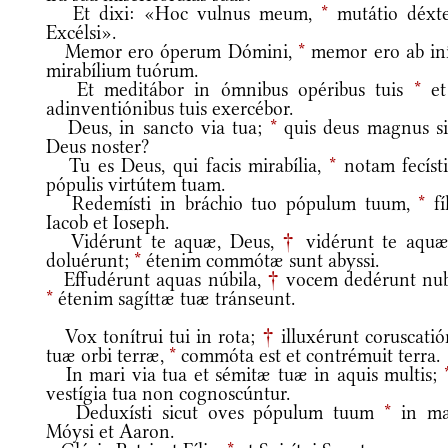
Et dixi: «Hoc vulnus meum,
*
mutátio déxt
Excélsi».
Memor ero óperum Dómini,
*
memor ero ab iní
mirabílium tuórum.
Et meditábor in ómnibus opéribus tuis
*
et
adinventiónibus tuis exercébor.
Deus, in sancto via tua;
*
quis deus magnus si
Deus noster?
Tu es Deus, qui facis mirabília,
*
notam fecísti
pópulis virtútem tuam.
Redemísti in bráchio tuo pópulum tuum,
*
fí
Iacob et Ioseph.
Vidérunt te aquæ, Deus,
†
vidérunt te aquæ
doluérunt;
*
étenim commótæ sunt abyssi.
Effudérunt aquas núbila,
†
vocem dedérunt nub
*
étenim sagíttæ tuæ tránseunt.
Vox tonítrui tui in rota;
†
illuxérunt coruscatió
tuæ orbi terræ,
*
commóta est et contrémuit terra.
In mari via tua et sémitæ tuæ in aquis multis;
vestígia tua non cognoscúntur.
Deduxísti sicut oves pópulum tuum
*
in m
Móysi et Aaron.