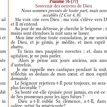
Psaume 76 (77)
Souvenir des oeuvres de Dieu
Nous sommes pressés de toute part, mais non
accablés (2 Cor 4, 8).
 ad
Ma voix crie vers Dieu ; ma voix s'élève vers D
et Il m'entend.
nus
Au jour de ma détresse, je cherche le Seigneur ; 
mains sont étendues la nuit sans se lasser.
 et
Mon âme refuse toute consolation, je me souvi
de Dieu, et je gémis, je médite, et mon esprit 
abattu.
sum
Tu tiens mes paupières ouvertes ; et, dans 
agitation, je ne puis parler.
nte
Alors je pense aux jours anciens, aux ann
d'autrefois.
et
Je me rappelle mes cantiques pendant la nuit,
réfléchis au dedans de mon cœur, et mon esprit
demande :
non
Le Seigneur rejettera-t-Il pour toujours, ne sera-
plus favorable ?
bit
Sa bonté est-elle épuisée pour jamais, en est-ce 
de Ses promesses pour les âges futurs ?
 in
Dieu a-t-Il oublié Sa clémence, a-t-Il, dans
colère, retiré Sa miséricorde?