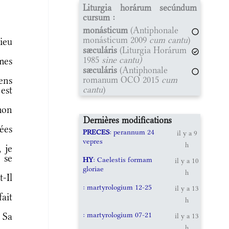
Liturgia horárum secúndum
cursum :
monásticum
(Antiphonale
monásticum 2009
cum cantu
)
ieu
sæculáris
(Liturgia Horárum
1985
sine cantu)
mes
sæculáris
(Antiphonale
romanum OCO 2015
cum
ens
cantu
)
est
mon
Dernières modifications
ées
PRECES
: perannum 24
il y a 9
vepres
h
 je
 se
HY
: Caelestis formam
il y a 10
gloriae
h
t-Il
: martyrologium 12-25
il y a 13
fait
h
: martyrologium 07-21
 Sa
il y a 13
h