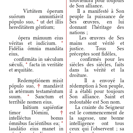
souviendra pour toujours
de Son alliance.
Virtútem óperum
Il a manifesté à Son
suórum annuntiávit
peuple la puissance de
pópulo suo,
*
ut det illis
Ses œuvres, en lui
hereditátem géntium;
donnant l'héritage des
nations ;
ópera mánuum eius
Les œuvres de Ses
véritas et iudícium.
*
mains sont vérité et
Fidélia ómnia mandáta
justice. Tous Ses
eius,
préceptes sont fidèles,
confirmáta in sǽculum
confirmés pour les
sǽculi,
*
facta in veritáte
siècles des siècles, faits
et æquitáte.
dans la vérité et la
droiture.
Redemptiónem misit
Il a envoyé la
pópulo suo,
†
mandávit
rédemption à Son peuple,
in ætérnum testaméntum
il a établi pour toujours
suum.
*
Sanctum et
Son alliance. Saint et
terríbile nomen eius.
redoutable est Son nom.
Inítium sapiéntiæ
La crainte du Seigneur
timor Dómini,
†
est le commencement de
intelléctus bonus
la sagesse, une bonne
ómnibus faciéntibus ea;
*
intelligence ont tous
laudátio eius manet in
ceux qui l'observent ; sa