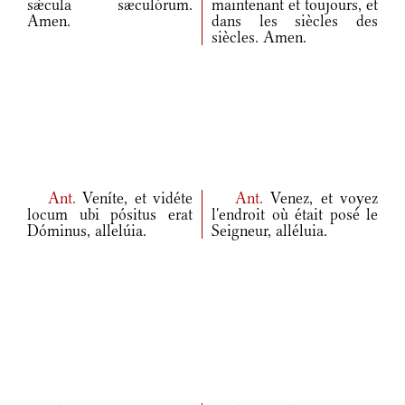
sǽcula sæculórum.
maintenant et toujours, et
Amen.
dans les siècles des
siècles. Amen.
Ant.
Veníte, et vidéte
Ant.
Venez, et voyez
locum ubi pósitus erat
l'endroit où était posé le
Dóminus, allelúia.
Seigneur, alléluia.