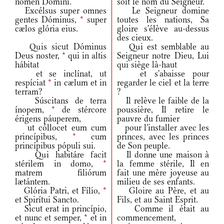
nomen Dómini.
soit le nom du Seigneur.
Excélsus super omnes
Le Seigneur domine
gentes Dóminus,
*
super
toutes les nations, Sa
cælos glória eius.
gloire s'élève au-dessus
des cieux.
Quis sicut Dóminus
Qui est semblable au
Deus noster,
*
qui in altis
Seigneur notre Dieu, Lui
hábitat
qui siège là-haut
et se inclínat, ut
et s'abaisse pour
respíciat
*
in cælum et in
regarder le ciel et la terre
terram?
?
Súscitans de terra
Il relève le faible de la
ínopem,
*
de stércore
poussière, Il retire le
érigens páuperem,
pauvre du fumier
ut cóllocet eum cum
pour l'installer avec les
princípibus,
*
cum
princes, avec les princes
princípibus pópuli sui.
de Son peuple.
Qui habitáre facit
Il donne une maison à
stérilem in domo,
*
la femme stérile, Il en
matrem filiórum
fait une mère joyeuse au
lætántem.
milieu de ses enfants.
Glória Patri, et Fílio,
*
Gloire au Père, et au
et Spirítui Sancto.
Fils, et au Saint Esprit.
Sicut erat in princípio,
Comme il était au
et nunc et semper,
*
et in
commencement,