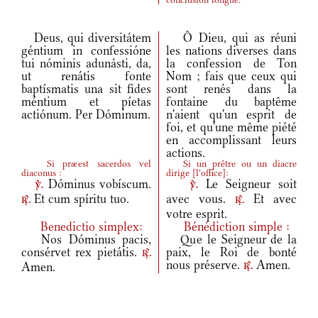
Deus, qui diversitátem
Ô Dieu, qui as réuni
géntium in confessióne
les nations diverses dans
tui nóminis adunásti, da,
la confession de Ton
ut renátis fonte
Nom ; fais que ceux qui
baptísmatis una sit fides
sont renés dans la
méntium et píetas
fontaine du baptême
actiónum. Per Dóminum.
n'aient qu'un esprit de
foi, et qu'une même piété
en accomplissant leurs
actions.
Si præest sacerdos vel
Si un prêtre ou un diacre
diaconus :
dirige
[
l'office
]
:
Dóminus vobíscum.
Le Seigneur soit
v.
v.
Et cum spíritu tuo.
avec vous.
Et avec
r.
r.
votre esprit.
Benedictio simplex:
Bénédiction simple :
Nos Dóminus pacis,
Que le Seigneur de la
consérvet rex pietátis.
paix, le Roi de bonté
r.
nous préserve.
Amen.
Amen.
r.