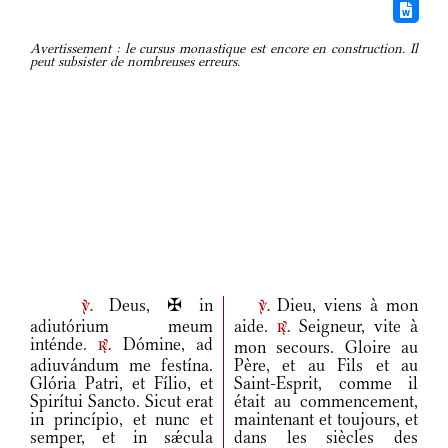
Avertissement : le cursus monastique est encore en construction. Il
peut subsister de nombreuses erreurs.
Deus, ✠ in
Dieu, viens à mon
v.
v.
adiutórium meum
aide.
Seigneur, vite à
r.
inténde.
Dómine, ad
mon secours. Gloire au
r.
adiuvándum me festína.
Père, et au Fils et au
Glória Patri, et Fílio, et
Saint-Esprit, comme il
Spirítui Sancto. Sicut erat
était au commencement,
in princípio, et nunc et
maintenant et toujours, et
semper, et in sǽcula
dans les siècles des