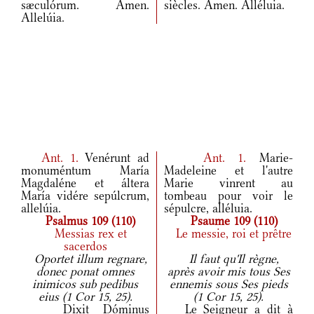
sæculórum. Amen.
siècles. Amen. Alléluia.
Allelúia.
Ant.
1.
Venérunt ad
Ant.
1.
Marie-
monuméntum María
Madeleine et l'autre
Magdaléne et áltera
Marie vinrent au
María vidére sepúlcrum,
tombeau pour voir le
allelúia.
sépulcre, alléluia.
Psalmus 109 (110)
Psaume 109 (110)
Messias rex et
Le messie, roi et prêtre
sacerdos
Oportet illum regnare,
Il faut qu'Il règne,
donec ponat omnes
après avoir mis tous Ses
inimicos sub pedibus
ennemis sous Ses pieds
eius (1 Cor 15, 25).
(1 Cor 15, 25).
Dixit Dóminus
Le Seigneur a dit à