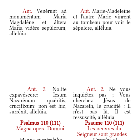
Ant.
Venérunt ad
Ant.
Marie-Madeleine
monuméntum María
et l'autre Marie vinrent
Magdaléne et áltera
au tombeau pour voir le
María vidére sepúlcrum,
sépulcre, alléluia.
allelúia.
Ant.
2.
Nolíte
Ant.
2.
Ne vous
expavéscere; Iesum
inquiétez pas ; Vous
Nazarénum quǽritis,
cherchez Jésus de
crucifíxum: non est hic,
Nazareth, le crucifié : II
surréxit, allelúia.
n'est pas là, Il est
ressuscité, alléluia.
Psalmus 110 (111)
Psaume 110 (111)
Magna opera Domini
Les oeuvres du
Seigneur sont grandes
Magna et mirabilia
Grandes et