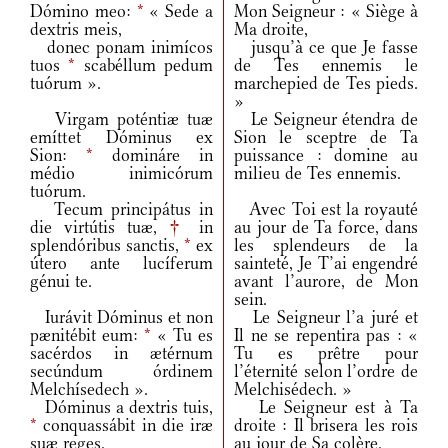
Dómino meo:
*
« Sede a
Mon Seigneur : « Siège à
dextris meis,
Ma droite,
donec ponam inimícos
jusqu’à ce que Je fasse
tuos
*
scabéllum pedum
de Tes ennemis le
tuórum ».
marchepied de Tes pieds.
»
Virgam poténtiæ tuæ
Le Seigneur étendra de
emíttet Dóminus ex
Sion le sceptre de Ta
Sion:
*
domináre in
puissance : domine au
médio inimicórum
milieu de Tes ennemis.
tuórum.
Tecum principátus in
Avec Toi est la royauté
die virtútis tuæ,
†
in
au jour de Ta force, dans
splendóribus sanctis,
*
ex
les splendeurs de la
útero ante lucíferum
sainteté, Je T’ai engendré
génui te.
avant l’aurore, de Mon
sein.
Iurávit Dóminus et non
Le Seigneur l’a juré et
pænitébit eum:
*
« Tu es
Il ne se repentira pas : «
sacérdos in ætérnum
Tu es prêtre pour
secúndum órdinem
l’éternité selon l’ordre de
Melchísedech ».
Melchisédech. »
Dóminus a dextris tuis,
Le Seigneur est à Ta
*
conquassábit in die iræ
droite : Il brisera les rois
suæ reges.
au jour de Sa colère.