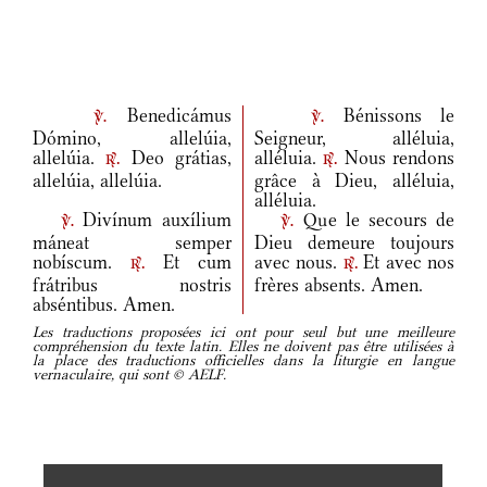
Benedicámus
Bénissons le
v.
v.
Dómino, allelúia,
Seigneur, alléluia,
allelúia.
Deo grátias,
alléluia.
Nous rendons
r.
r.
allelúia, allelúia.
grâce à Dieu, alléluia,
alléluia.
Divínum auxílium
Que le secours de
v.
v.
máneat semper
Dieu demeure toujours
nobíscum.
Et cum
avec nous.
Et avec nos
r.
r.
frátribus nostris
frères absents. Amen.
abséntibus. Amen.
Les traductions proposées ici ont pour seul but une meilleure
compréhension du texte latin. Elles ne doivent pas être utilisées à
la place des traductions officielles dans la liturgie en langue
vernaculaire, qui sont © AELF.