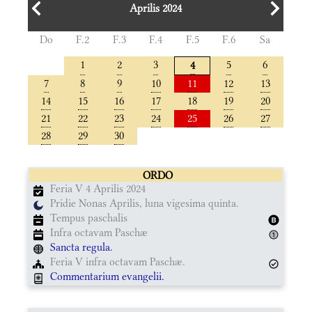
Aprilis 2024
Do
F.2
F.3
F.4
F.5
F.6
Sa
1
2
3
5
6
4
7
8
9
10
11
12
13
14
15
16
17
18
19
20
21
22
23
24
25
26
27
28
29
30
ORDO
Feria V 4 Aprilis 2024
Pridie Nonas Aprilis, luna vigesima quinta.
Tempus paschalis
Infra octavam Paschæ
Sancta regula.
Feria V infra octavam Paschæ.
Commentarium evangelii.