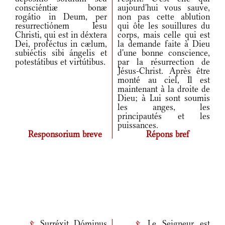
consciéntiæ bonæ
aujourd'hui vous sauve,
rogátio in Deum, per
non pas cette ablution
resurrectiónem Iesu
qui ôte les souillures du
Christi, qui est in déxtera
corps, mais celle qui est
Dei, proféctus in cælum,
la demande faite à Dieu
subiéctis sibi ángelis et
d'une bonne conscience,
potestátibus et virtútibus.
par la résurrection de
Jésus-Christ. Après être
monté au ciel, Il est
maintenant à la droite de
Dieu; à Lui sont soumis
les anges, les
principautés et les
puissances.
Responsorium breve
Répons bref
Surréxit Dóminus
Le Seigneur est
v.
v.