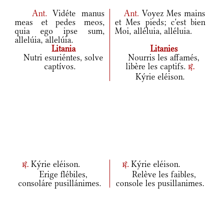
Ant.
Vidéte manus
Ant.
Voyez Mes mains
meas et pedes meos,
et Mes pieds; c'est bien
quia ego ipse sum,
Moi, alléluia, alléluia.
allelúia, allelúia.
Litania
Litanies
Nutri esuriéntes, solve
Nourris les affamés,
captívos.
libère les captifs.
r.
Kýrie eléison.
Kýrie eléison.
Kýrie eléison.
r.
r.
Erige flébiles,
Relève les faibles,
consoláre pusillánimes.
console les pusillanimes.