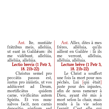
Ant.
Ite, nuntiáte
Ant.
Allez, dites à mes
frátribus meis, allelúia,
frères, alléluia, qu'ils
ut eant in Galilǽam: ibi
aillent en Galilée : là ils
me vidébunt, allelúia,
me verront, alléluia,
allelúia, allelúia.
alléluia, alléluia.
Lectio brevis (1 Petr 3,
Lecture brève (1 Petr 3,
18. 21b-22)
18. 21b-22)
Christus semel pro
Le Christ a souffert
peccátis passus est,
une fois la mort pour nos
iustus pro iniústis, ut vos
péchés, Lui
[
qui était
]
addúceret ad Deum,
juste pour des injustes,
mortificátus quidem
afin de nous ramener à
carne, vivificátus autem
Dieu, ayant été mis à
Spíritu. Et vos nunc
mort selon la chair, mais
salvos facit, non carnis
rendu à la vie selon
deposítio sórdium sed
l'esprit. C'est elle qui