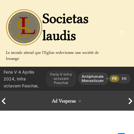
Aller
au
Societas
contenu
laudis
Le monde attend que l'Eglise redevienne une société de
louange
Feria V 4 Aprilis
Feria V infra
Antiphonale
2024, Infra
octavam
FR
EN
Monasticum
Paschæ
octavam Paschæ,
Ad Vesperas