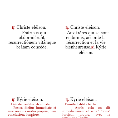
Christe eléison.
Christe eléison.
r.
r.
Frátribus qui
Aux frères qui se sont
obdormiérunt,
endormis, accorde la
resurrectiónem vitámque
résurrection et la vie
beátam concéde.
bienheureuse.
Kýrie
r.
eléison.
Kýrie eléison.
Kýrie eléison.
r.
r.
Deinde cantatur ab abbate :
Ensuite l'abbé chante :
Postea dicitur immediate et
Après cela on dit
sine orémus oratio propria, cum
immédiatement et sans "Prions"
conclusione longiore.
l'oraison propre, avec la
conclusion longue.