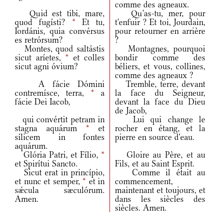
comme des agneaux.
Quid est tibi, mare,
Qu'as-tu, mer, pour
quod fugísti?
*
Et tu,
t'enfuir ? Et toi, Jourdain,
Iordánis, quia convérsus
pour retourner en arrière
es retrórsum?
?
Montes, quod saltástis
Montagnes, pourquoi
sicut aríetes,
*
et colles
bondir comme des
sicut agni óvium?
béliers, et vous, collines,
comme des agneaux ?
A fácie Dómini
Tremble, terre, devant
contremísce, terra,
*
a
la face du Seigneur,
fácie Dei Iacob,
devant la face du Dieu
de Jacob,
qui convértit petram in
Lui qui change le
stagna aquárum
*
et
rocher en étang, et la
sílicem in fontes
pierre en source d'eau.
aquárum.
Glória Patri, et Fílio,
*
Gloire au Père, et au
et Spirítui Sancto.
Fils, et au Saint Esprit.
Sicut erat in princípio,
Comme il était au
et nunc et semper,
*
et in
commencement,
sǽcula sæculórum.
maintenant et toujours, et
Amen.
dans les siècles des
siècles. Amen.