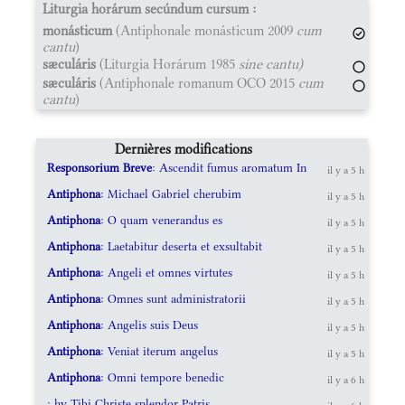
Liturgia horárum secúndum cursum :
monásticum
(Antiphonale monásticum 2009
cum
cantu
)
sæculáris
(Liturgia Horárum 1985
sine cantu)
sæculáris
(Antiphonale romanum OCO 2015
cum
cantu
)
Dernières modifications
Responsorium Breve
: Ascendit fumus aromatum In
il y a 5 h
Antiphona
: Michael Gabriel cherubim
il y a 5 h
Antiphona
: O quam venerandus es
il y a 5 h
Antiphona
: Laetabitur deserta et exsultabit
il y a 5 h
Antiphona
: Angeli et omnes virtutes
il y a 5 h
Antiphona
: Omnes sunt administratorii
il y a 5 h
Antiphona
: Angelis suis Deus
il y a 5 h
Antiphona
: Veniat iterum angelus
il y a 5 h
Antiphona
: Omni tempore benedic
il y a 6 h
: hy Tibi Christe splendor Patris