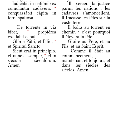
Iudicábit in natiónibus:
Il exercera la justice
cumulántur cadávera,
*
parmi les nations : les
conquassábit cápita in
cadavres s’amoncellent,
terra spatiósa.
Il fracasse les têtes sur la
vaste terre.
De torrénte in via
Il boira au torrent en
bibet,
*
proptérea
chemin : c’est pourquoi
exaltábit caput.
Il élèvera la tête.
Glória Patri, et Fílio,
*
Gloire au Père, et au
et Spirítui Sancto.
Fils, et au Saint Esprit.
Sicut erat in princípio,
Comme il était au
et nunc et semper,
*
et in
commencement,
sǽcula sæculórum.
maintenant et toujours, et
Amen.
dans les siècles des
siècles. Amen.