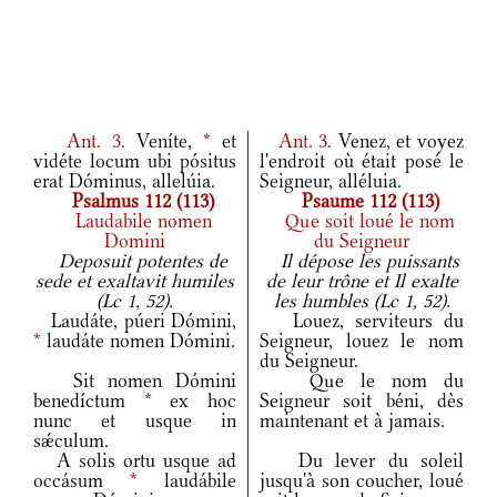
Ant.
3.
Veníte,
*
et
Ant.
3.
Venez, et voyez
vidéte locum ubi pósitus
l'endroit où était posé le
erat Dóminus, allelúia.
Seigneur, alléluia.
Psalmus 112 (113)
Psaume 112 (113)
Laudabile nomen
Que soit loué le nom
Domini
du Seigneur
Deposuit potentes de
Il dépose les puissants
sede et exaltavit humiles
de leur trône et Il exalte
(Lc 1, 52).
les humbles (Lc 1, 52).
Laudáte, púeri Dómini,
Louez, serviteurs du
*
laudáte nomen Dómini.
Seigneur, louez le nom
du Seigneur.
Sit nomen Dómini
Que le nom du
benedíctum
*
ex hoc
Seigneur soit béni, dès
nunc et usque in
maintenant et à jamais.
sǽculum.
A solis ortu usque ad
Du lever du soleil
occásum
*
laudábile
jusqu'à son coucher, loué