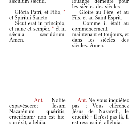
sǽculum sǽculi.
louange demeure pour
les siècles des siècles.
Glória Patri, et Fílio,
*
Gloire au Père, et au
et Spirítui Sancto.
Fils, et au Saint Esprit.
Sicut erat in princípio,
Comme il était au
et nunc et semper,
*
et in
commencement,
sǽcula sæculórum.
maintenant et toujours, et
Amen.
dans les siècles des
siècles. Amen.
Ant.
Nolíte
Ant.
Ne vous inquiétez
expavéscere; Iesum
pas ; Vous cherchez
Nazarénum quǽritis,
Jésus de Nazareth, le
crucifíxum: non est hic,
crucifié : II n'est pas là, Il
surréxit, allelúia.
est ressuscité, alléluia.