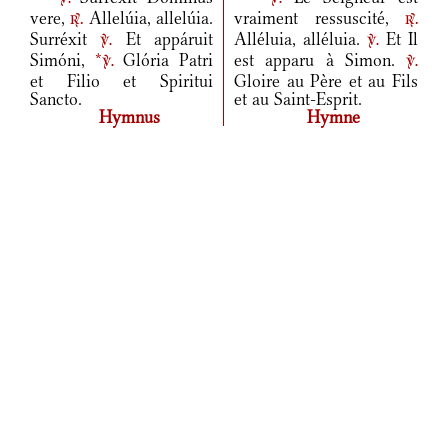
vere,
Allelúia, allelúia.
vraiment ressuscité,
r.
r.
Surréxit
Et appáruit
Alléluia, alléluia.
Et Il
v.
v.
Simóni,
*
Glória Patri
est apparu à Simon.
v.
v.
et Filio et Spiritui
Gloire au Père et au Fils
Sancto.
et au Saint-Esprit.
Hymnus
Hymne