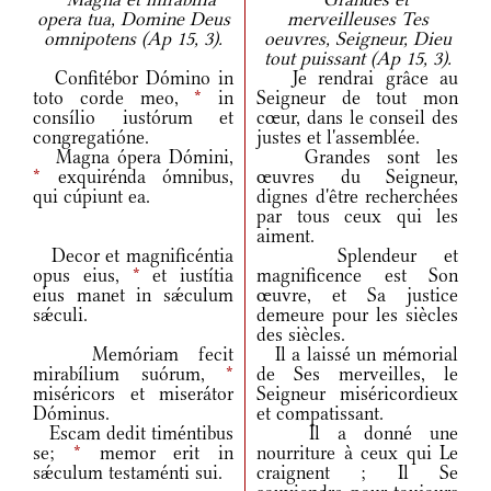
opera tua, Domine Deus
merveilleuses Tes
omnipotens (Ap 15, 3).
oeuvres, Seigneur, Dieu
tout puissant (Ap 15, 3).
Confitébor Dómino in
Je rendrai grâce au
toto corde meo,
*
in
Seigneur de tout mon
consílio iustórum et
cœur, dans le conseil des
congregatióne.
justes et l'assemblée.
Magna ópera Dómini,
Grandes sont les
*
exquirénda ómnibus,
œuvres du Seigneur,
qui cúpiunt ea.
dignes d'être recherchées
par tous ceux qui les
aiment.
Decor et magnificéntia
Splendeur et
opus eius,
*
et iustítia
magnificence est Son
eius manet in sǽculum
œuvre, et Sa justice
sǽculi.
demeure pour les siècles
des siècles.
Memóriam fecit
Il a laissé un mémorial
mirabílium suórum,
*
de Ses merveilles, le
miséricors et miserátor
Seigneur miséricordieux
Dóminus.
et compatissant.
Escam dedit timéntibus
Il a donné une
se;
*
memor erit in
nourriture à ceux qui Le
sǽculum testaménti sui.
craignent ; Il Se