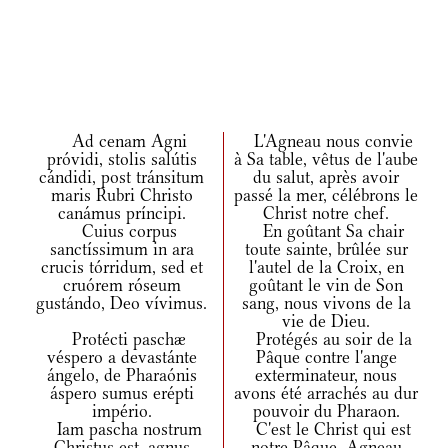
Ad cenam Agni
L'Agneau nous convie
próvidi, stolis salútis
à Sa table, vêtus de l'aube
cándidi, post tránsitum
du salut, après avoir
maris Rubri Christo
passé la mer, célébrons le
canámus príncipi.
Christ notre chef.
Cuius corpus
En goûtant Sa chair
sanctíssimum in ara
toute sainte, brûlée sur
crucis tórridum, sed et
l'autel de la Croix, en
cruórem róseum
goûtant le vin de Son
gustándo, Deo vívimus.
sang, nous vivons de la
vie de Dieu.
Protécti paschæ
Protégés au soir de la
véspero a devastánte
Pâque contre l'ange
ángelo, de Pharaónis
exterminateur, nous
áspero sumus erépti
avons été arrachés au dur
império.
pouvoir du Pharaon.
Iam pascha nostrum
C'est le Christ qui est
Christus est, agnus
notre Pâque, Agneau