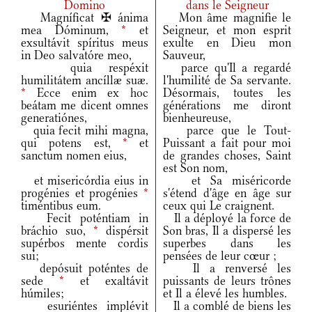
Domino
dans le Seigneur
Magníficat ✠ ánima
Mon âme magnifie le
mea Dóminum,
*
et
Seigneur, et mon esprit
exsultávit spíritus meus
exulte en Dieu mon
in Deo salvatóre meo,
Sauveur,
quia respéxit
parce qu'Il a regardé
humilitátem ancíllæ suæ.
l'humilité de Sa servante.
*
Ecce enim ex hoc
Désormais, toutes les
beátam me dicent omnes
générations me diront
generatiónes,
bienheureuse,
quia fecit mihi magna,
parce que le Tout-
qui potens est,
*
et
Puissant a fait pour moi
sanctum nomen eius,
de grandes choses, Saint
est Son nom,
et misericórdia eius in
et Sa miséricorde
progénies et progénies
*
s'étend d'âge en âge sur
timéntibus eum.
ceux qui Le craignent.
Fecit poténtiam in
Il a déployé la force de
bráchio suo,
*
dispérsit
Son bras, Il a dispersé les
supérbos mente cordis
superbes dans les
sui;
pensées de leur cœur ;
depósuit poténtes de
Il a renversé les
sede
*
et exaltávit
puissants de leurs trônes
húmiles;
et Il a élevé les humbles.
esuriéntes implévit
Il a comblé de biens les