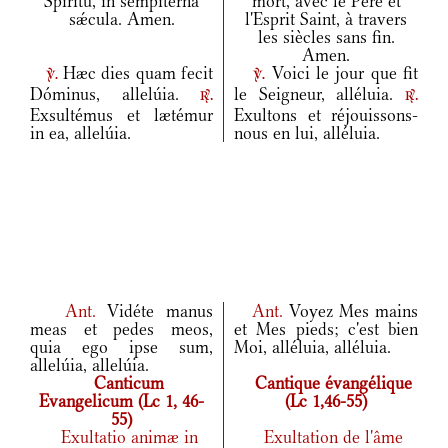
Spíritu, in sempitérna
mort, avec le Père et
sǽcula. Amen.
l'Esprit Saint, à travers
les siècles sans fin.
Amen.
Hæc dies quam fecit
Voici le jour que fit
v.
v.
Dóminus, allelúia.
le Seigneur, alléluia.
r.
r.
Exsultémus et lætémur
Exultons et réjouissons-
in ea, allelúia.
nous en lui, alléluia.
Ant.
Vidéte manus
Ant.
Voyez Mes mains
meas et pedes meos,
et Mes pieds; c'est bien
quia ego ipse sum,
Moi, alléluia, alléluia.
allelúia, allelúia.
Canticum
Cantique évangélique
Evangelicum (Lc 1, 46-
(Lc 1,46-55)
55)
Exultatio animæ in
Exultation de l'âme