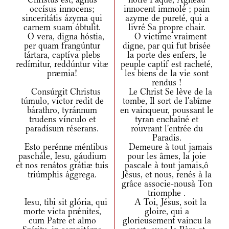
occísus innocens;
innocent immolé ; pain
sinceritátis ázyma qui
azyme de pureté, qui a
carnem suam óbtulit.
livré Sa propre chair.
O vera, digna hóstia,
O victime vraiment
per quam frangúntur
digne, par qui fut brisée
tártara, captíva plebs
la porte des enfers, le
redímitur, reddúntur vitæ
peuple captif est racheté,
præmia!
les biens de la vie sont
rendus !
Consúrgit Christus
Le Christ Se lève de la
túmulo, victor redit de
tombe, Il sort de l'abîme
bárathro, tyránnum
en vainqueur, poussant le
trudens vínculo et
tyran enchaîné et
paradísum réserans.
rouvrant l'entrée du
Paradis.
Esto perénne méntibus
Demeure à tout jamais
paschále, Iesu, gáudium
pour les âmes, la joie
et nos renátos grátiæ tuis
pascale à tout jamais,ô
triúmphis ággrega.
Jésus, et nous, renés à la
grâce associe-nousà Ton
triomphe .
Iesu, tibi sit glória, qui
A Toi, Jésus, soit la
morte victa prǽnites,
gloire, qui a
cum Patre et almo
glorieusement vaincu la