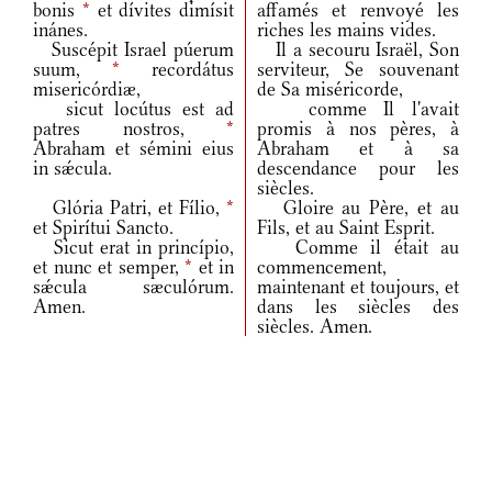
bonis
*
et dívites dimísit
affamés et renvoyé les
inánes.
riches les mains vides.
Suscépit Israel púerum
Il a secouru Israël, Son
suum,
*
recordátus
serviteur, Se souvenant
misericórdiæ,
de Sa miséricorde,
sicut locútus est ad
comme Il l'avait
patres nostros,
*
promis à nos pères, à
Abraham et sémini eius
Abraham et à sa
in sǽcula.
descendance pour les
siècles.
Glória Patri, et Fílio,
*
Gloire au Père, et au
et Spirítui Sancto.
Fils, et au Saint Esprit.
Sicut erat in princípio,
Comme il était au
et nunc et semper,
*
et in
commencement,
sǽcula sæculórum.
maintenant et toujours, et
Amen.
dans les siècles des
siècles. Amen.