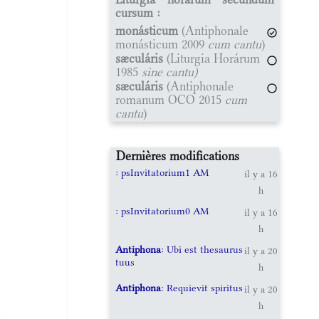
cursum :
monásticum
(Antiphonale
monásticum 2009
cum cantu
)
sæculáris
(Liturgia Horárum
1985
sine cantu)
sæculáris
(Antiphonale
romanum OCO 2015
cum
cantu
)
Dernières modifications
: psInvitatorium1 AM
il y a 16
h
: psInvitatorium0 AM
il y a 16
h
Antiphona
: Ubi est thesaurus
il y a 20
tuus
h
Antiphona
: Requievit spiritus
il y a 20
h