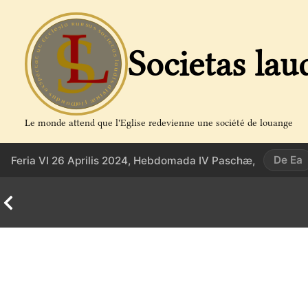
Aller
au
contenu
Societas lau
Le monde attend que l'Eglise redevienne une société de louange
De Ea
Feria VI 26 Aprilis 2024, Hebdomada IV Paschæ,