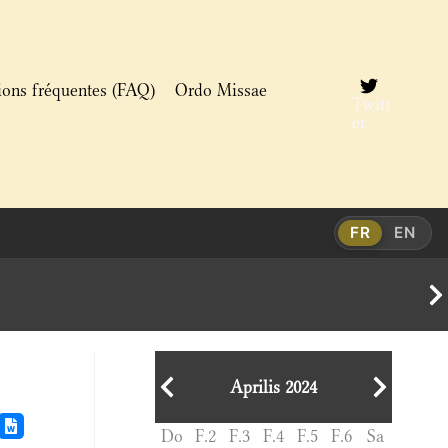
ions fréquentes (FAQ)
Ordo Missae
Twitt
er
FR
EN
Aprilis 2024
Do
F.2
F.3
F.4
F.5
F.6
Sa