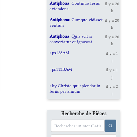
Antiphona
: Continuo Iesus
il y a 20
extendens
h
Antiphona
: Cumque vidisset
il y a 20
ventum
h
Antiphona
: Quis scit si
il y a 20
convertatur et ignoscat
h
: ps128AM
il y a 1
j
: ps113BAM
il y a 1
j
: hy Christe qui splendor in
il y a 2
feriis per annum
j
Recherche de Pièces