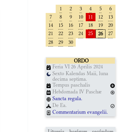
1
2
3
4
5
6
7
8
9
10
11
12
13
14
15
16
17
18
19
20
21
22
23
24
25
27
26
28
29
30
ORDO
Feria VI 26 Aprilis 2024
Sexto Kalendas Maii, luna
decima septima.
Tempus paschalis
Hebdomada IV Paschæ
Sancta regula.
De Ea.
Commentarium evangelii.
Liturgia horárum secúndum