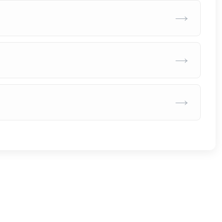
→
→
→