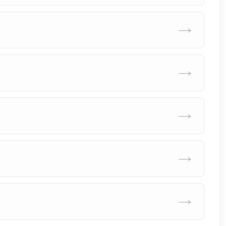
→
→
→
→
→