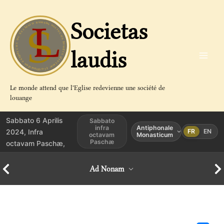
Aller
au
Societas
contenu
laudis
Le monde attend que l'Eglise redevienne une société de
louange
Sabbato 6 Aprilis
Sabbato
infra
Antiphonale
2024, Infra
FR
EN
octavam
Monasticum
Paschæ
octavam Paschæ,
Ad Nonam