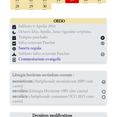
28
29
30
ORDO
Sabbato 6 Aprilis 2024
Octavo Idus Aprilis, luna vigesima setptima.
Tempus paschalis
Infra octavam Paschæ
Sancta regula.
Sabbato infra octavam Paschæ.
Commentarium evangelii.
Liturgia horárum secúndum cursum :
monásticum
(Antiphonale monásticum 2009
cum
cantu
)
sæculáris
(Liturgia Horárum 1985
sine cantu)
sæculáris
(Antiphonale romanum OCO 2015
cum
cantu
)
Dernières modifications