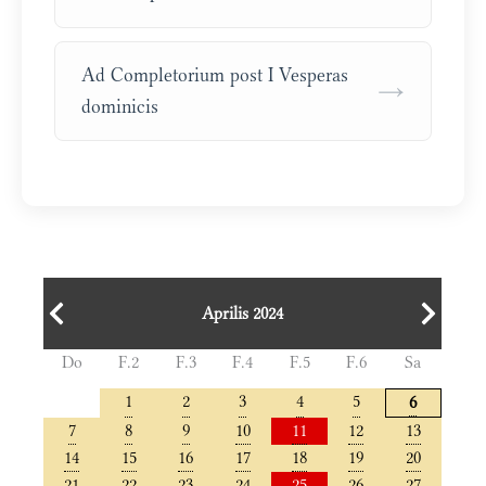
Ad Completorium post I Vesperas
→
dominicis
Aprilis 2024
Do
F.2
F.3
F.4
F.5
F.6
Sa
1
2
3
4
5
6
7
8
9
10
11
12
13
14
15
16
17
18
19
20
21
22
23
24
25
26
27