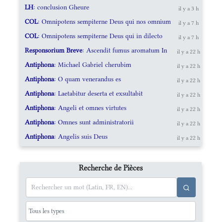
LH
: conclusion Gheure
il y a 3 h
COL
: Omnipotens sempiterne Deus qui nos omnium
il y a 7 h
COL
: Omnipotens sempiterne Deus qui in dilecto
il y a 7 h
Responsorium Breve
: Ascendit fumus aromatum In
il y a 22 h
Antiphona
: Michael Gabriel cherubim
il y a 22 h
Antiphona
: O quam venerandus es
il y a 22 h
Antiphona
: Laetabitur deserta et exsultabit
il y a 22 h
Antiphona
: Angeli et omnes virtutes
il y a 22 h
Antiphona
: Omnes sunt administratorii
il y a 22 h
Antiphona
: Angelis suis Deus
il y a 22 h
Recherche de Pièces