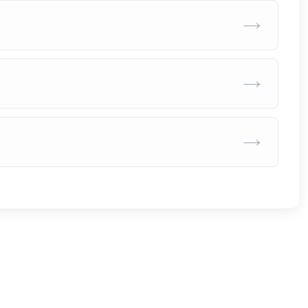
→
→
→