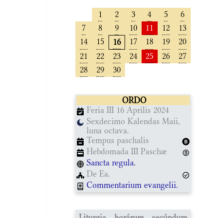
1
2
3
4
5
6
7
8
9
10
11
12
13
14
15
17
18
19
20
16
21
22
23
24
25
26
27
28
29
30
ORDO
Feria III 16 Aprilis 2024
Sexdecimo Kalendas Maii,
luna octava.
Tempus paschalis
Hebdomada III Paschæ
Sancta regula.
De Ea.
Commentarium evangelii.
Liturgia horárum secúndum