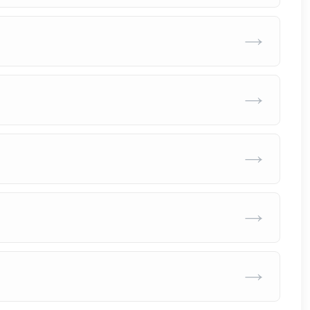
→
→
→
→
→