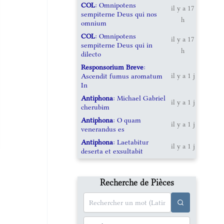
COL
: Omnipotens
il y a 17
sempiterne Deus qui nos
h
omnium
COL
: Omnipotens
il y a 17
sempiterne Deus qui in
h
dilecto
Responsorium Breve
:
Ascendit fumus aromatum
il y a 1 j
In
Antiphona
: Michael Gabriel
il y a 1 j
cherubim
Antiphona
: O quam
il y a 1 j
venerandus es
Antiphona
: Laetabitur
il y a 1 j
deserta et exsultabit
Recherche de Pièces