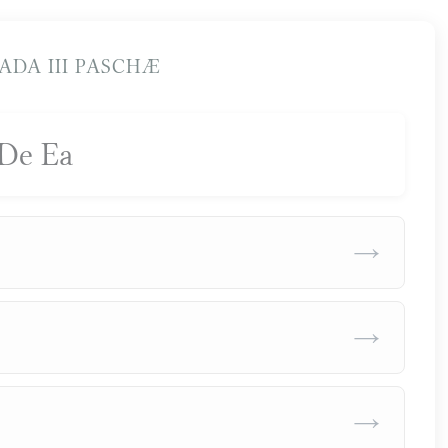
DA III PASCHÆ
De Ea
→
→
→