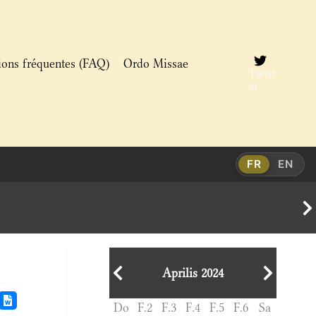
ions fréquentes (FAQ)
Ordo Missae
Twitt
er
FR
EN
Aprilis 2024
Do
F.2
F.3
F.4
F.5
F.6
Sa