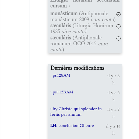
cursum :
monásticum
(Antiphonale
monásticum 2009
cum cantu
)
sæculáris
(Liturgia Horárum
1985
sine cantu)
sæculáris
(Antiphonale
romanum OCO 2015
cum
cantu
)
Dernières modifications
: ps128AM
il y a 6
h
: ps113BAM
il y a 6
h
: hy Christe qui splendor in
il y a 7
feriis per annum
h
LH
: conclusion Gheure
il y a 14
h