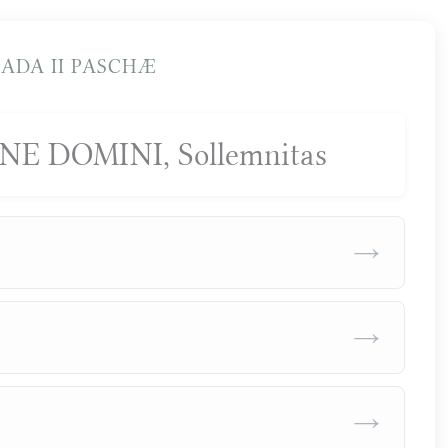
ADA II PASCHÆ
E DOMINI, Sollemnitas
→
→
→