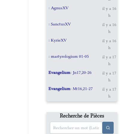
: AgnusXV
il y a 16
h
: SanctusXV
il y a 16
h
: KyrieXV
il y a 16
h
: martyrologium 01-05
il y a 17
h
Evangelium
: Jn17,20-26
il y a 17
h
Evangelium
: Mt16,21-27
il y a 17
h
Recherche de Pièces