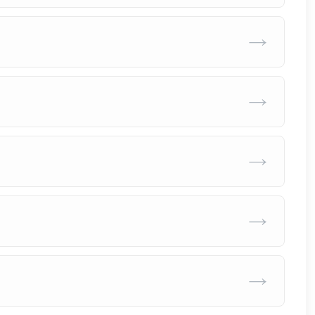
→
→
→
→
→