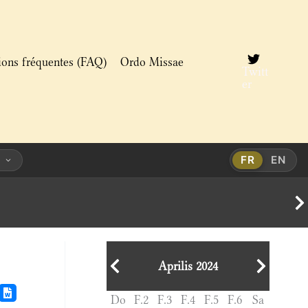
ions fréquentes (FAQ)
Ordo Missae
Twitt
er
FR
EN
Aprilis 2024
Do
F.2
F.3
F.4
F.5
F.6
Sa