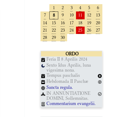
1
2
3
4
5
6
7
9
10
11
12
13
8
14
15
16
17
18
19
20
21
22
23
24
25
26
27
28
29
30
ORDO
Feria II 8 Aprilis 2024
Sexto Idus Aprilis, luna
vigesima nona.
Tempus paschalis
Hebdomada II Paschæ
Sancta regula.
IN ANNUNTIATIONE
DOMINI, Sollemnitas.
Commentarium evangelii.