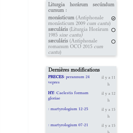
Liturgia horárum secúndum
cursum :
monásticum
(Antiphonale
monásticum 2009
cum cantu
)
sæculáris
(Liturgia Horárum
1985
sine cantu)
sæculáris
(Antiphonale
romanum OCO 2015
cum
cantu
)
Dernières modifications
PRECES
: perannum 24
il y a 11
vepres
h
HY
: Caelestis formam
il y a 12
gloriae
h
: martyrologium 12-25
il y a 15
h
: martyrologium 07-21
il y a 15
h