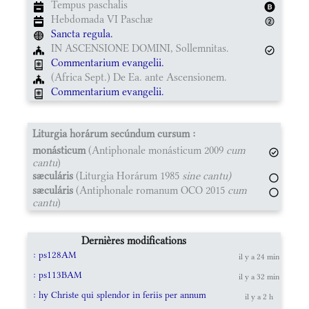
Tempus paschalis
Hebdomada VI Paschæ
Sancta regula.
IN ASCENSIONE DOMINI, Sollemnitas.
Commentarium evangelii.
(Africa Sept.) De Ea. ante Ascensionem.
Commentarium evangelii.
Liturgia horárum secúndum cursum :
monásticum
(Antiphonale monásticum 2009
cum
cantu
)
sæculáris
(Liturgia Horárum 1985
sine cantu)
sæculáris
(Antiphonale romanum OCO 2015
cum
cantu
)
Dernières modifications
: ps128AM
il y a 24 min
: ps113BAM
il y a 32 min
: hy Christe qui splendor in feriis per annum
il y a 2 h