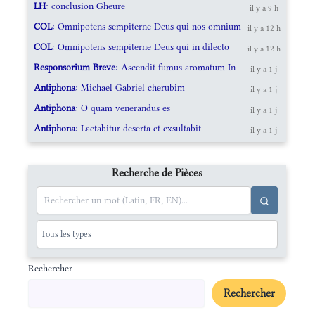
LH
: conclusion Gheure
il y a 9 h
COL
: Omnipotens sempiterne Deus qui nos omnium
il y a 12 h
COL
: Omnipotens sempiterne Deus qui in dilecto
il y a 12 h
Responsorium Breve
: Ascendit fumus aromatum In
il y a 1 j
Antiphona
: Michael Gabriel cherubim
il y a 1 j
Antiphona
: O quam venerandus es
il y a 1 j
Antiphona
: Laetabitur deserta et exsultabit
il y a 1 j
Recherche de Pièces
Rechercher
Rechercher