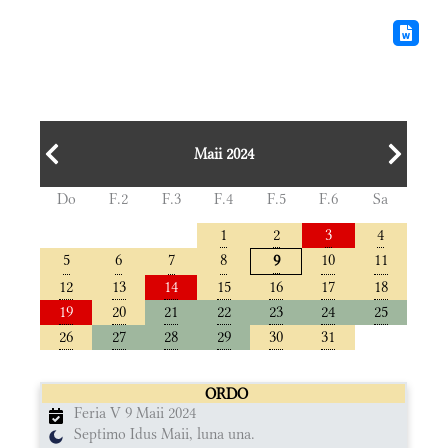
Maii 2024
Do
F.2
F.3
F.4
F.5
F.6
Sa
1
2
3
4
5
6
7
8
10
11
9
12
13
14
15
16
17
18
19
20
21
22
23
24
25
26
27
28
29
30
31
ORDO
Feria V 9 Maii 2024
Septimo Idus Maii, luna una.