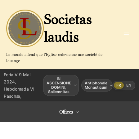
Aller
au
Societas
contenu
laudis
Le monde attend que l'Eglise redevienne une société de
louange
Feria V 9 Maii
IN
2024,
ASCENSIONE
Antiphonale
FR
EN
DOMINI,
Monasticum
Hebdomada VI
Sollemnitas
Paschæ,
Offices