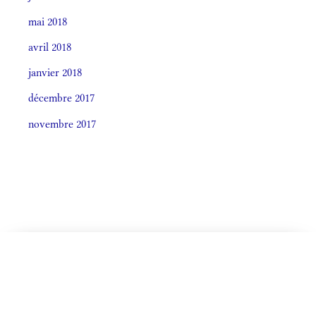
mai 2018
avril 2018
janvier 2018
décembre 2017
novembre 2017
CELEBRÁTIO LITÚRGICA (ORDO)
Societas laudis 2026
LITURGIA HORÁRUM SECÚNDUM CURSUM
IN ASCENSIONE DOMINI, Sollemnitas
Monásticum (Antiphonale 2009)
OFFÍCIA LITURGICA DIÉI
(Africa Sept.) De Ea. ante Ascensionem