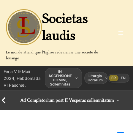
Aller
au
Societas
contenu
laudis
Le monde attend que l'Eglise redevienne une société de
louange
Feria V 9 Maii
IN
ASCENSIONE
Liturgia
2024, Hebdomada
FR
EN
DOMINI,
Horarum
Sollemnitas
VI Paschæ,
Ad Completorium post II Vesperas sollemnitatum