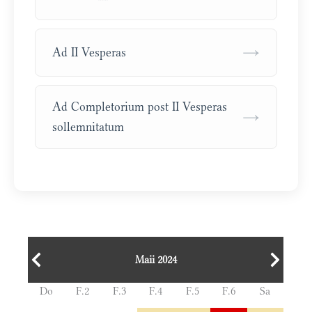
→
Ad II Vesperas
Ad Completorium post II Vesperas
→
sollemnitatum
Maii 2024
Do
F.2
F.3
F.4
F.5
F.6
Sa