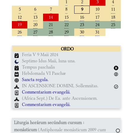
1
2
3
4
5
6
7
8
10
11
9
12
13
14
15
16
17
18
19
20
21
22
23
24
25
26
27
28
29
30
31
ORDO
Feria V 9 Maii 2024
Septimo Idus Maii, luna una.
Tempus paschalis
Hebdomada VI Paschæ
Sancta regula.
IN ASCENSIONE DOMINI, Sollemnitas.
Commentarium evangelii.
(Africa Sept.) De Ea. ante Ascensionem.
Commentarium evangelii.
Liturgia horárum secúndum cursum :
monásticum
(Antiphonale monásticum 2009
cum