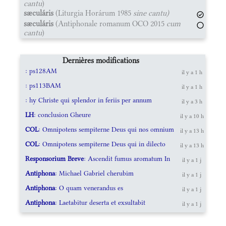
cantu
)
sæculáris
(Liturgia Horárum 1985
sine cantu)
sæculáris
(Antiphonale romanum OCO 2015
cum
cantu
)
Dernières modifications
: ps128AM
il y a 1 h
: ps113BAM
il y a 1 h
: hy Christe qui splendor in feriis per annum
il y a 3 h
LH
: conclusion Gheure
il y a 10 h
COL
: Omnipotens sempiterne Deus qui nos omnium
il y a 13 h
COL
: Omnipotens sempiterne Deus qui in dilecto
il y a 13 h
Responsorium Breve
: Ascendit fumus aromatum In
il y a 1 j
Antiphona
: Michael Gabriel cherubim
il y a 1 j
Antiphona
: O quam venerandus es
il y a 1 j
Antiphona
: Laetabitur deserta et exsultabit
il y a 1 j