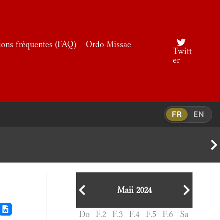
ions fréquentes (FAQ)
Ordo Missae
Twitt
er
FR
EN
Maii 2024
Do
F.2
F.3
F.4
F.5
F.6
Sa