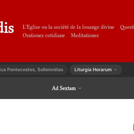
dis
L’Eglise ou la société de la louange divine
Quest
Orationes cotidiane
Meditationes
ca Pentecostes, Sollemnitas
Liturgia Horarum
Ad Sextam