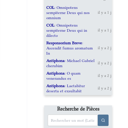
COL
: Omnipotens
sempiterne Deus qui nos
il y a 1 j
omnium
COL
: Omnipotens
sempiterne Deus qui in
il y a 1 j
dilecto
Responsorium Breve
:
Ascendit fumus aromatum
il y a 2 j
In
Antiphona
: Michael Gabriel
il y a 2 j
cherubim
Antiphona
: O quam
il y a 2 j
venerandus es
Antiphona
: Laetabitur
il y a 2 j
deserta et exsultabit
Recherche de Pièces