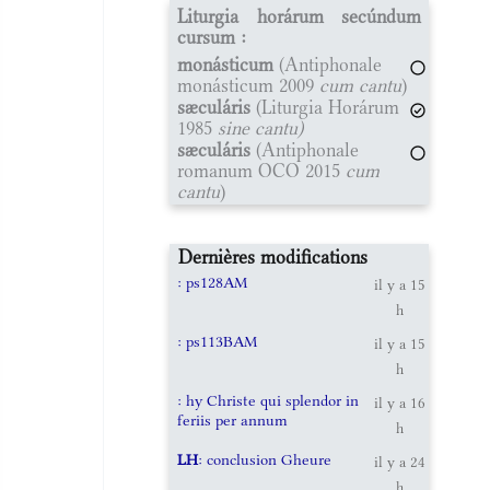
Liturgia horárum secúndum
cursum :
monásticum
(Antiphonale
monásticum 2009
cum cantu
)
sæculáris
(Liturgia Horárum
1985
sine cantu)
sæculáris
(Antiphonale
romanum OCO 2015
cum
cantu
)
Dernières modifications
: ps128AM
il y a 15
h
: ps113BAM
il y a 15
h
: hy Christe qui splendor in
il y a 16
feriis per annum
h
LH
: conclusion Gheure
il y a 24
h