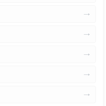
→
→
→
→
→