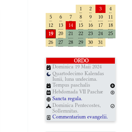
1
2
3
4
5
6
7
8
9
10
11
12
13
14
15
16
17
18
20
21
22
23
24
25
19
26
27
28
29
30
31
ORDO
Dominica 19 Maii 2024
Quartodecimo Kalendas
Iunii, luna undecima.
Tempus paschalis
Hebdomada VII Paschæ
Sancta regula.
Dominica Pentecostes,
Sollemnitas.
Commentarium evangelii.