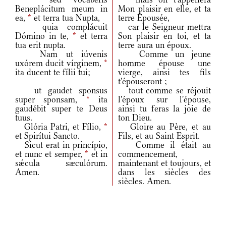
Beneplácitum meum in
Mon plaisir en elle, et ta
ea,
*
et terra tua Nupta,
terre Épousée,
quia complácuit
car le Seigneur mettra
Dómino in te,
*
et terra
Son plaisir en toi, et ta
tua erit nupta.
terre aura un époux.
Nam ut iúvenis
Comme un jeune
uxórem ducit vírginem,
*
homme épouse une
ita ducent te fílii tui;
vierge, ainsi tes fils
t'épouseront ;
ut gaudet sponsus
tout comme se réjouit
super sponsam,
*
ita
l'époux sur l'épouse,
gaudébit super te Deus
ainsi tu feras la joie de
tuus.
ton Dieu.
Glória Patri, et Fílio,
*
Gloire au Père, et au
et Spirítui Sancto.
Fils, et au Saint Esprit.
Sicut erat in princípio,
Comme il était au
et nunc et semper,
*
et in
commencement,
sǽcula sæculórum.
maintenant et toujours, et
Amen.
dans les siècles des
siècles. Amen.