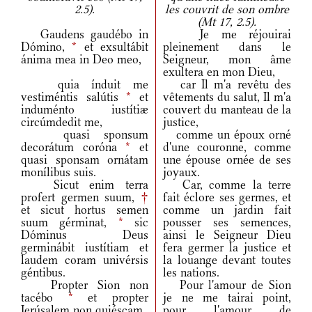
2.5).
les couvrit de son ombre
(Mt 17, 2.5).
Gaudens gaudébo in
Je me réjouirai
Dómino,
*
et exsultábit
pleinement dans le
ánima mea in Deo meo,
Seigneur, mon âme
exultera en mon Dieu,
quia índuit me
car Il m'a revêtu des
vestiméntis salútis
*
et
vêtements du salut, Il m'a
induménto iustítiæ
couvert du manteau de la
circúmdedit me,
justice,
quasi sponsum
comme un époux orné
decorátum coróna
*
et
d'une couronne, comme
quasi sponsam ornátam
une épouse ornée de ses
monílibus suis.
joyaux.
Sicut enim terra
Car, comme la terre
profert germen suum,
†
fait éclore ses germes, et
et sicut hortus semen
comme un jardin fait
suum gérminat,
*
sic
pousser ses semences,
Dóminus Deus
ainsi le Seigneur Dieu
germinábit iustítiam et
fera germer la justice et
laudem coram univérsis
la louange devant toutes
géntibus.
les nations.
Propter Sion non
Pour l'amour de Sion
tacébo
*
et propter
je ne me tairai point,
Ierúsalem non quiéscam,
pour l'amour de