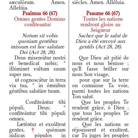
sæculórum. Amen.
siècles. Amen. Alléluia.
Allelúia.
Psalmus 66 (67)
Psaume 66 (67)
Omnes gentes Domino
Toutes les nations
confiteantur
rendront gloire au
Seigneur
Notum sit vobis
Sachez que le salut de
quoniam gentibus
Dieu a été envoyé aux
missum est hoc salutare
gentils (Act 28, 28).
Dei (Act 28, 28).
Deus misereátur nostri
Que Dieu ait pitié de
et benedícat nobis;
*
nous et nous bénisse ;
illúminet vultum suum
qu'Il fasse briller sur
super nos,
nous Son visage,
ut cognoscátur in terra
pour que sur la terre
via tua,
*
in ómnibus
on connaisse Ta voie,
géntibus salutáre tuum.
parmi toutes les nations
Ton salut.
Confiteántur tibi
Que les peuples Te
pópuli, Deus;
*
rendent grâce, ô Dieu ;
confiteántur tibi pópuli
que tous les peuples Te
omnes.
rendent grâce.
Læténtur et exsúltent
Que les nations se
gentes,
†
quóniam
réjouissent et exultent,
iúdicas pópulos in
car Tu juges les peuples