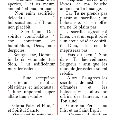
apéries,
*
et os meum
lèvres, et ma bouche
annuntiábit laudem tuam.
annoncera Ta louange.
Non enim sacrifício
Car Tu ne prends pas
delectáris,
*
plaisir au sacrifice ; un
holocáustum, si ófferam,
holocauste, si j'en offre
non placébit.
un, ne Te plaira pas.
Sacrifícium Deo
Le sacrifice agréable à
spíritus contribulátus,
*
Dieu, c'est un esprit brisé
cor contrítum et
; un cœur brisé et contrit,
humiliátum, Deus, non
ô Dieu, Tu ne le
despícies.
mépriseras pas.
Benígne fac, Dómine,
Fais du bien à Sion
in bona voluntáte tua
dans Ta bienveillance,
Sion,
*
ut ædificéntur
Seigneur ; afin que les
muri Ierúsalem.
murs de Jérusalem soient
rebâtis.
Tunc acceptábis
Alors, Tu agrées les
sacrifícium iustítiæ,
sacrifices de justice, les
oblatiónes et holocáusta;
offrandes et les
*
tunc impónent super
holocaustes ; alors on
altáre tuum vítulos.
offrira des taureaux sur
Ton autel.
Glória Patri, et Fílio,
*
Gloire au Père, et au
et Spirítui Sancto.
Fils, et au Saint Esprit.
Sicut erat in princípio,
Comme il était au