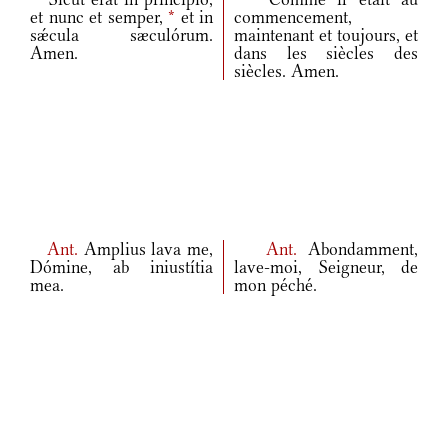
et nunc et semper,
*
et in
commencement,
sǽcula sæculórum.
maintenant et toujours, et
Amen.
dans les siècles des
siècles. Amen.
Ant.
Amplius lava me,
Ant.
Abondamment,
Dómine, ab iniustítia
lave-moi, Seigneur, de
mea.
mon péché.