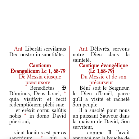
Ant.
Liberáti serviámus
Ant.
Délivrés, servons
Deo nostro in sanctitáte.
notre Dieu dans la
sainteté.
Canticum
Cantique évangélique
Evangelicum Lc 1, 68-79
(Lc 1,68-79)
De Messia eiusque
Du Messie et de son
præcursore
précurseur
Benedíctus ✠
Béni soit le Seigneur,
Dóminus, Deus Israel,
*
le Dieu d'Israël, parce
quia visitávit et fecit
qu'Il a visité et racheté
redemptiónem plebi suæ
Son peuple.
et eréxit cornu salútis
Il a suscité pour nous
nobis
*
in domo David
un puissant Sauveur dans
púeri sui,
la maison de David, Son
serviteur,
sicut locútus est per os
comme Il l'avait
sanctórum,
*
qui a
annoncé par la bouche de