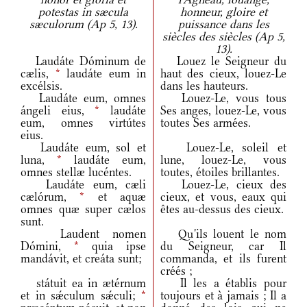
potestas in sæcula
honneur, gloire et
sæculorum (Ap 5, 13).
puissance dans les
siècles des siècles (Ap 5,
13).
Laudáte Dóminum de
Louez le Seigneur du
cælis,
*
laudáte eum in
haut des cieux, louez-Le
excélsis.
dans les hauteurs.
Laudáte eum, omnes
Louez-Le, vous tous
ángeli eius,
*
laudáte
Ses anges, louez-Le, vous
eum, omnes virtútes
toutes Ses armées.
eius.
Laudáte eum, sol et
Louez-Le, soleil et
luna,
*
laudáte eum,
lune, louez-Le, vous
omnes stellæ lucéntes.
toutes, étoiles brillantes.
Laudáte eum, cæli
Louez-Le, cieux des
cælórum,
*
et aquæ
cieux, et vous, eaux qui
omnes quæ super cælos
êtes au-dessus des cieux.
sunt.
Laudent nomen
Qu'ils louent le nom
Dómini,
*
quia ipse
du Seigneur, car Il
mandávit, et creáta sunt;
commanda, et ils furent
créés ;
státuit ea in ætérnum
Il les a établis pour
et in sǽculum sǽculi;
*
toujours et à jamais ; Il a