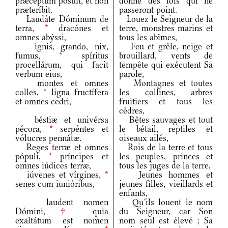
præcéptum pósuit, et non
donné des lois qui ne
præteríbit.
passeront point.
Laudáte Dóminum de
Louez le Seigneur de la
terra,
*
dracónes et
terre, monstres marins et
omnes abýssi,
tous les abîmes,
ignis, grando, nix,
Feu et grêle, neige et
fumus,
*
spíritus
brouillard, vents de
procellárum, qui facit
tempête qui exécutent Sa
verbum eius,
parole,
montes et omnes
Montagnes et toutes
colles,
*
ligna fructífera
les collines, arbres
et omnes cedri,
fruitiers et tous les
cèdres,
béstiæ et univérsa
Bêtes sauvages et tout
pécora,
*
serpéntes et
le bétail, reptiles et
vólucres pennátæ.
oiseaux ailés,
Reges terræ et omnes
Rois de la terre et tous
pópuli,
*
príncipes et
les peuples, princes et
omnes iúdices terræ,
tous les juges de la terre,
iúvenes et vírgines,
*
Jeunes hommes et
senes cum iunióribus,
jeunes filles, vieillards et
enfants,
laudent nomen
Qu'ils louent le nom
Dómini,
†
quia
du Seigneur, car Son
exaltátum est nomen
nom seul est élevé ; Sa