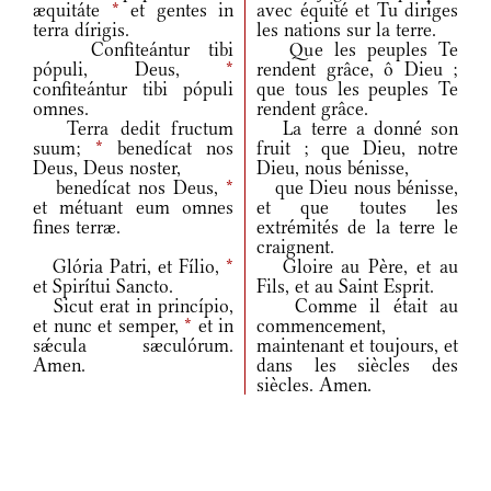
æquitáte
*
et gentes in
avec équité et Tu diriges
terra dírigis.
les nations sur la terre.
Confiteántur tibi
Que les peuples Te
pópuli, Deus,
*
rendent grâce, ô Dieu ;
confiteántur tibi pópuli
que tous les peuples Te
omnes.
rendent grâce.
Terra dedit fructum
La terre a donné son
suum;
*
benedícat nos
fruit ; que Dieu, notre
Deus, Deus noster,
Dieu, nous bénisse,
benedícat nos Deus,
*
que Dieu nous bénisse,
et métuant eum omnes
et que toutes les
fines terræ.
extrémités de la terre le
craignent.
Glória Patri, et Fílio,
*
Gloire au Père, et au
et Spirítui Sancto.
Fils, et au Saint Esprit.
Sicut erat in princípio,
Comme il était au
et nunc et semper,
*
et in
commencement,
sǽcula sæculórum.
maintenant et toujours, et
Amen.
dans les siècles des
siècles. Amen.