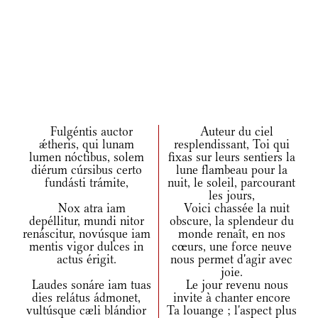
Fulgéntis auctor
Auteur du ciel
ǽtheris, qui lunam
resplendissant, Toi qui
lumen nóctibus, solem
fixas sur leurs sentiers la
diérum cúrsibus certo
lune flambeau pour la
fundásti trámite,
nuit, le soleil, parcourant
les jours,
Nox atra iam
Voici chassée la nuit
depéllitur, mundi nitor
obscure, la splendeur du
renáscitur, novúsque iam
monde renaît, en nos
mentis vigor dulces in
cœurs, une force neuve
actus érigit.
nous permet d'agir avec
joie.
Laudes sonáre iam tuas
Le jour revenu nous
dies relátus ádmonet,
invite à chanter encore
vultúsque cæli blándior
Ta louange ; l'aspect plus