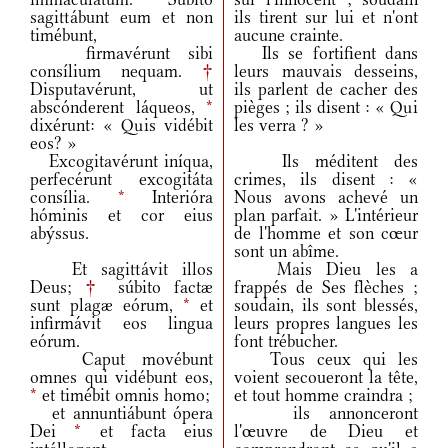
sagittábunt eum et non
ils tirent sur lui et n'ont
timébunt,
aucune crainte.
firmavérunt sibi
Ils se fortifient dans
consílium nequam.
†
leurs mauvais desseins,
Disputavérunt, ut
ils parlent de cacher des
abscónderent láqueos,
*
pièges ; ils disent : « Qui
dixérunt: « Quis vidébit
les verra ? »
eos? »
Excogitavérunt iníqua,
Ils méditent des
perfecérunt excogitáta
crimes, ils disent : «
consília.
*
Interióra
Nous avons achevé un
hóminis et cor eius
plan parfait. » L'intérieur
abýssus.
de l'homme et son cœur
sont un abîme.
Et sagittávit illos
Mais Dieu les a
Deus;
†
súbito factæ
frappés de Ses flèches ;
sunt plagæ eórum,
*
et
soudain, ils sont blessés,
infirmávit eos lingua
leurs propres langues les
eórum.
font trébucher.
Caput movébunt
Tous ceux qui les
omnes qui vidébunt eos,
voient secoueront la tête,
*
et timébit omnis homo;
et tout homme craindra ;
et annuntiábunt ópera
ils annonceront
Dei
*
et facta eius
l'œuvre de Dieu et