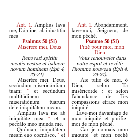
Ant.
1.
Amplius lava
Ant.
1.
Abondamment,
me, Dómine, ab iniustítia
lave-moi, Seigneur, de
mea.
mon péché.
Psalmus 50 (51)
Psaume 50 (51)
Miserere mei, Deus
Pitié pour moi, mon
Dieu
Renovari spiritu
Vous renouveler dans
mentis vestræ et induere
votre esprit et revêtir
novum hominem (Eph 4,
l'homme nouveau (Eph 4,
23-24).
23-24).
Miserére mei, Deus,
Aie pitié de moi, ô
secúndum misericórdiam
Dieu, selon Ta
tuam;
*
et secúndum
miséricorde ; et selon
multitúdinem
l'abondance de Tes
miseratiónum tuárum
compassions efface mon
dele iniquitátem meam.
iniquité.
Amplius lava me ab
Lave-moi davantage de
iniquitáte mea
*
et a
mon iniquité et purifie-
peccáto meo munda me.
moi de mon péché.
Quóniam iniquitátem
Car je connais mon
meam ego cognósco,
*
et
iniquité, et mon péché