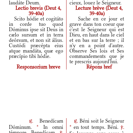
laudáte Deum.
cieux, louez le Seigneur.
Lectio brevis (Deut 4,
Lecture brève (Deut 4,
39-40a)
39-40a)
Scito hódie et cogitáto
Sache en ce jour et
in corde tuo quod
grave dans ton coeur que
Dóminus ipse sit Deus in
c'est le Seigneur qui est
cælo sursum et in terra
Dieu, en haut dans le ciel
deórsum, et non sit álius.
et en bas sur la terre ; il
Custódi præcépta eius
n'y en a point d'autre.
atque mandáta, quæ ego
Observe Ses lois et Ses
præcípio tibi hódie.
commandements que je
te prescris aujourd'hui.
Responsorium breve
Répons bref
Benedícam
Béni soit le Seigneur
r.
r.
Dóminum.
*
In omni
*
en tout temps. Béni.
v.
témpore. Benedícam.