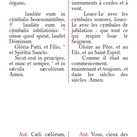
órgano,
instruments à cordes et à
vent,
laudáte eum in
Louez-Le avec les
cýmbalis benesonántibus,
cymbales sonores, louez-
†
laudáte eum in
Le avec les cymbales de
cýmbalis iubilatiónis:
*
jubilation : que tout ce
omne quod spirat, laudet
qui respire loue le
Dóminum
Seigneur.
Glória Patri, et Fílio,
*
Gloire au Père, et au
et Spirítui Sancto.
Fils, et au Saint Esprit.
Sicut erat in princípio,
Comme il était au
et nunc et semper,
*
et in
commencement,
sǽcula sæculórum.
maintenant et toujours, et
Amen.
dans les siècles des
siècles. Amen.
Ant.
Cæli cælórum,
Ant.
Vous, cieux des