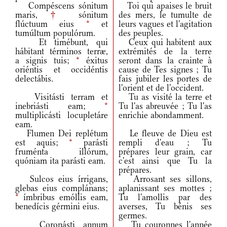
Compéscens sónitum
Toi qui apaises le bruit
maris,
†
sónitum
des mers, le tumulte de
flúctuum eius
*
et
leurs vagues et l'agitation
tumúltum populórum.
des peuples.
Et timébunt, qui
Ceux qui habitent aux
hábitant términos terræ,
extrémités de la terre
a signis tuis;
*
éxitus
seront dans la crainte à
oriéntis et occidéntis
cause de Tes signes ; Tu
delectábis.
fais jubiler les portes de
l'orient et de l'occident.
Visitásti terram et
Tu as visité la terre et
inebriásti eam;
*
Tu l'as abreuvée ; Tu l'as
multiplicásti locupletáre
enrichie abondamment.
eam.
Flumen Dei replétum
Le fleuve de Dieu est
est aquis;
*
parásti
rempli d'eau ; Tu
fruménta illórum,
prépares leur grain, car
quóniam ita parásti eam.
c'est ainsi que Tu la
prépares.
Sulcos eius írrigans,
Arrosant ses sillons,
glebas eius complánans;
aplanissant ses mottes ;
*
ímbribus emóllis eam,
Tu l'amollis par des
benedícis gérmini eius.
averses, Tu bénis ses
germes.
Coronásti annum
Tu couronnes l'année