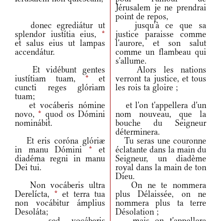
Jérusalem je ne prendrai
point de repos,
donec egrediátur ut
jusqu'à ce que sa
splendor iustítia eius,
*
justice paraisse comme
et salus eius ut lampas
l'aurore, et son salut
accendátur.
comme un flambeau qui
s'allume.
Et vidébunt gentes
Alors les nations
iustítiam tuam,
*
et
verront ta justice, et tous
cuncti reges glóriam
les rois ta gloire ;
tuam;
et vocáberis nómine
et l'on t'appellera d'un
novo,
*
quod os Dómini
nom nouveau, que la
nominábit.
bouche du Seigneur
déterminera.
Et eris coróna glóriæ
Tu seras une couronne
in manu Dómini
*
et
éclatante dans la main du
diadéma regni in manu
Seigneur, un diadème
Dei tui.
royal dans la main de ton
Dieu.
Non vocáberis ultra
On ne te nommera
Derelícta,
*
et terra tua
plus Délaissée, on ne
non vocábitur ámplius
nommera plus ta terre
Desoláta;
Désolation ;
sed vocáberis
mais on t'appellera