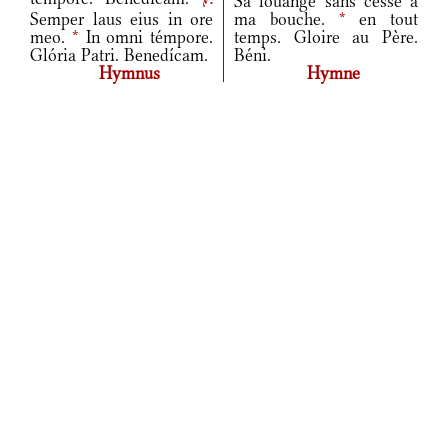
Sa louange sans cesse à
v.
Semper laus eius in ore
ma bouche.
*
en tout
meo.
*
In omni témpore.
temps. Gloire au Père.
Glória Patri. Benedícam.
Béni.
Hymnus
Hymne