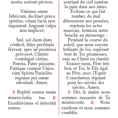
nostra serénat péctora.
souriant du ciel ramène
la paix dans nos âmes.
Vitémus omne
Évitons ce qui fait
lúbricum, declínet prava
tomber, du mal
spíritus, vitam facta non
détournons nos pensées,
ínquinent, linguam culpa
rejetons les actes
non ímplicet;
mauvais, fermons notre
bouche au mensonge ;
Sed, sol diem dum
Pendant la course du
cónficit, fides profúnda
soleil, que nous soyons
férveat, spes ad promíssa
brûlants de foi, espérant
próvocet, Christo
tout de Tes promesses,
coniúngat cáritas.
unis au Christ en charité.
Præsta, Pater piíssime,
Exauce-nous, Père très
Patríque compar Unice,
bon, et Toi, le Fils égal
cum Spíritu Paráclito
au Père, avec l'Esprit
regnans per omne
Consolateur, régnant
sǽculum. Amen.
pour les siècles des
siècles. Amen.
Repléti sumus mane
Dès le matin nous
v.
v.
misericórdia tua.
sommes rassasiés de Ta
r.
miséricorde.
Nous
Exsultávimus et delectáti
r.
sumus.
exultons et nous sommes
comblés.