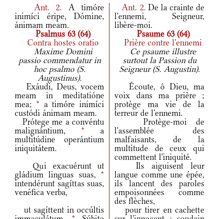
Ant.
2.
A timóre
Ant.
2.
De la crainte de
inimíci éripe, Dómine,
l'ennemi, Seigneur,
ánimam meam.
libère-moi.
Psalmus 63 (64)
Psaume 63 (64)
Contra hostes oratio
Prière contre l'ennemi
Maxime Domini
Ce psaume illustre
passio commendatur in
surtout la Passion du
hoc psalmo (S.
Seigneur (S. Augustin).
Augustinus).
Exáudi, Deus, vocem
Écoute, ô Dieu, ma
meam in meditatióne
voix dans ma prière ;
mea;
*
a timóre inimíci
protège ma vie de la
custódi ánimam meam.
terreur de l'ennemi.
Prótege me a convéntu
Protège-moi de
malignántium,
*
a
l'assemblée des
multitúdine operántium
malfaisants, de la
iniquitátem.
multitude de ceux qui
commettent l'iniquité.
Qui exacuérunt ut
Ils aiguisent leur
gládium linguas suas,
*
langue comme une épée,
intendérunt sagíttas suas,
ils lancent des paroles
venéfica verba,
empoisonnées comme
des flèches,
ut sagíttent in occúltis
pour tirer en cachette
immaculátum.
*
Súbito
sur l'innocent ; soudain