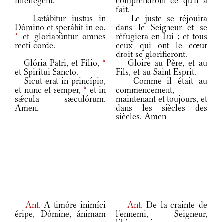
intéllegent.
comprendront ce qu'il a
fait.
Lætábitur iustus in
Le juste se réjouira
Dómino et sperábit in eo,
dans le Seigneur et se
*
et gloriabúntur omnes
réfugiera en Lui ; et tous
recti corde.
ceux qui ont le cœur
droit se glorifieront.
Glória Patri, et Fílio,
*
Gloire au Père, et au
et Spirítui Sancto.
Fils, et au Saint Esprit.
Sicut erat in princípio,
Comme il était au
et nunc et semper,
*
et in
commencement,
sǽcula sæculórum.
maintenant et toujours, et
Amen.
dans les siècles des
siècles. Amen.
Ant.
A timóre inimíci
Ant.
De la crainte de
éripe, Dómine, ánimam
l'ennemi, Seigneur,