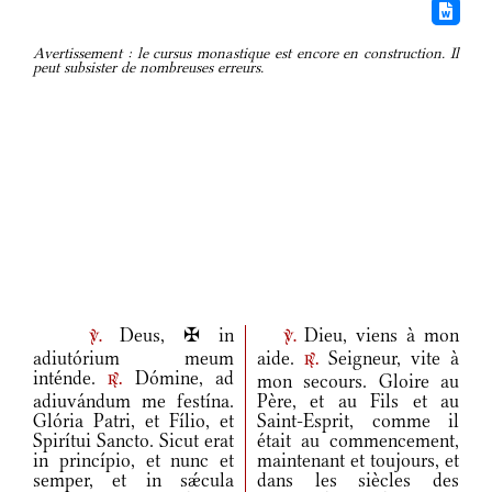
Avertissement : le cursus monastique est encore en construction. Il
peut subsister de nombreuses erreurs.
Deus, ✠ in
Dieu, viens à mon
v.
v.
adiutórium meum
aide.
Seigneur, vite à
r.
inténde.
Dómine, ad
mon secours. Gloire au
r.
adiuvándum me festína.
Père, et au Fils et au
Glória Patri, et Fílio, et
Saint-Esprit, comme il
Spirítui Sancto. Sicut erat
était au commencement,
in princípio, et nunc et
maintenant et toujours, et
semper, et in sǽcula
dans les siècles des