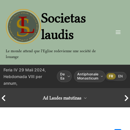
Aller
au
Societas
contenu
laudis
Le monde attend que l'Eglise redevienne une société de
louange
Feria IV 29 Maii 2024,
De
Antiphonale
Hebdomada VIII per
FR
EN
Ea
Monasticum
annum,
Ad Laudes matutinas