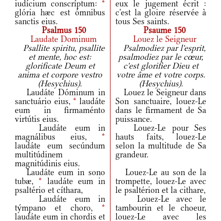
iudícium conscríptum:
*
eux le jugement écrit :
glória hæc est ómnibus
c'est la gloire réservée à
sanctis eius.
tous Ses saints.
Psalmus 150
Psaume 150
Laudate Dominum
Louez le Seigneur
Psallite spiritu, psallite
Psalmodiez par l'esprit,
et mente, hoc est:
psalmodiez par le cœur,
glorificate Deum et
c'est glorifier Dieu et
anima et corpore vestro
votre âme et votre corps.
(Hesychius).
(Hesychius).
Laudáte Dóminum in
Louez le Seigneur dans
sanctuário eius,
*
laudáte
Son sanctuaire, louez-Le
eum in firmaménto
dans le firmament de Sa
virtútis eius.
puissance.
Laudáte eum in
Louez-Le pour Ses
magnálibus eius,
*
hauts faits, louez-Le
laudáte eum secúndum
selon la multitude de Sa
multitúdinem
grandeur.
magnitúdinis eius.
Laudáte eum in sono
Louez-Le au son de la
tubæ,
*
laudáte eum in
trompette, louez-Le avec
psaltério et cíthara,
le psaltérion et la cithare,
Laudáte eum in
Louez-Le avec le
týmpano et choro,
*
tambourin et le choeur,
laudáte eum in chordis et
louez-Le avec les