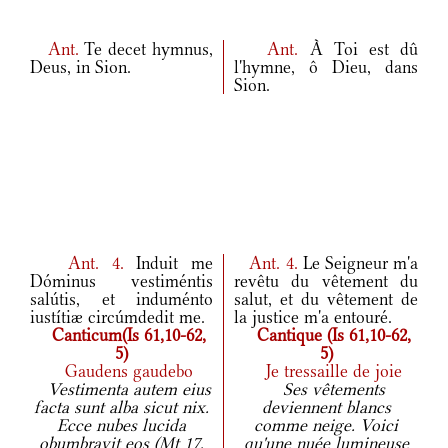
Ant.
Te decet hymnus,
Ant.
À Toi est dû
Deus, in Sion.
l'hymne, ô Dieu, dans
Sion.
Ant.
4.
Induit me
Ant.
4.
Le Seigneur m'a
Dóminus vestiméntis
revêtu du vêtement du
salútis, et induménto
salut, et du vêtement de
iustítiæ circúmdedit me.
la justice m'a entouré.
Canticum(Is 61,10-62,
Cantique (Is 61,10-62,
5)
5)
Gaudens gaudebo
Je tressaille de joie
Vestimenta autem eius
Ses vêtements
facta sunt alba sicut nix.
deviennent blancs
Ecce nubes lucida
comme neige. Voici
obumbravit eos (Mt 17,
qu'une nuée lumineuse