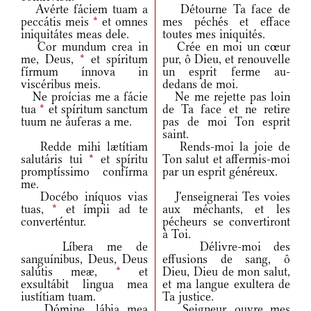
Avérte fáciem tuam a
Détourne Ta face de
peccátis meis
*
et omnes
mes péchés et efface
iniquitátes meas dele.
toutes mes iniquités.
Cor mundum crea in
Crée en moi un cœur
me, Deus,
*
et spíritum
pur, ô Dieu, et renouvelle
fírmum ínnova in
un esprit ferme au-
viscéribus meis.
dedans de moi.
Ne proícias me a fácie
Ne me rejette pas loin
tua
*
et spíritum sanctum
de Ta face et ne retire
tuum ne áuferas a me.
pas de moi Ton esprit
saint.
Redde mihi lætítiam
Rends-moi la joie de
salutáris tui
*
et spíritu
Ton salut et affermis-moi
promptíssimo confírma
par un esprit généreux.
me.
Docébo iníquos vias
J'enseignerai Tes voies
tuas,
*
et ímpii ad te
aux méchants, et les
converténtur.
pécheurs se convertiront
à Toi.
Líbera me de
Délivre-moi des
sanguínibus, Deus, Deus
effusions de sang, ô
salútis meæ,
*
et
Dieu, Dieu de mon salut,
exsultábit lingua mea
et ma langue exultera de
iustítiam tuam.
Ta justice.
Dómine, lábia mea
Seigneur, ouvre mes