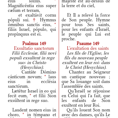
eius solíus.
*
majesté est au-dessus de
Magnificéntia eius super
la terre et du ciel,
cælum et terram,
et exaltávit cornu
Et Il a relevé la force
pópuli sui.
†
Hymnus
de Son peuple. Hymne
ómnibus sanctis eius,
*
pour tous Ses saints,
fíliis Israel, pópulo, qui
pour les enfants d'Israël,
propínquus est ei.
le peuple qui Lui est
proche.
Psalmus 149
Psaume 149
Exsultatio sanctorum
L'exultation des saints
Filii Ecclesiæ, filii novi
Les fils de l'Eglise, les
populi exsultent in rege
fils du nouveau peuple
suo: in Christo
exultent en leur roi: dans
(Hesychius).
le Christ (Hesychius).
Cantáte Dómino
Chantez au Seigneur
cánticum novum;
*
laus
un cantique nouveau ;
eius in ecclésia
que Sa louange soit dans
sanctórum.
l'assemblée des saints.
Lætétur Israel in eo qui
Qu'Israël se réjouisse
fecit eum,
*
et fílii Sion
en Celui qui l'a fait, que
exsúltent in rege suo.
les enfants de Sion
exultent en leur Roi.
Laudent nomen eius in
Qu'ils louent Son nom
choro,
*
in týmpano et
avec des danses, qu'ils Le