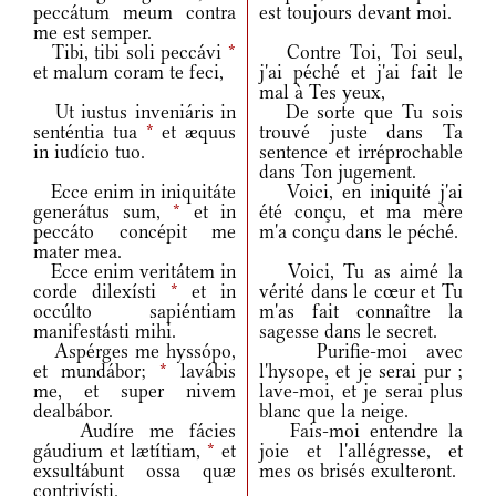
peccátum meum contra
est toujours devant moi.
me est semper.
Tibi, tibi soli peccávi
*
Contre Toi, Toi seul,
et malum coram te feci,
j'ai péché et j'ai fait le
mal à Tes yeux,
Ut iustus inveniáris in
De sorte que Tu sois
senténtia tua
*
et æquus
trouvé juste dans Ta
in iudício tuo.
sentence et irréprochable
dans Ton jugement.
Ecce enim in iniquitáte
Voici, en iniquité j'ai
generátus sum,
*
et in
été conçu, et ma mère
peccáto concépit me
m'a conçu dans le péché.
mater mea.
Ecce enim veritátem in
Voici, Tu as aimé la
corde dilexísti
*
et in
vérité dans le cœur et Tu
occúlto sapiéntiam
m'as fait connaître la
manifestásti mihi.
sagesse dans le secret.
Aspérges me hyssópo,
Purifie-moi avec
et mundábor;
*
lavábis
l'hysope, et je serai pur ;
me, et super nivem
lave-moi, et je serai plus
dealbábor.
blanc que la neige.
Audíre me fácies
Fais-moi entendre la
gáudium et lætítiam,
*
et
joie et l'allégresse, et
exsultábunt ossa quæ
mes os brisés exulteront.
contrivísti.