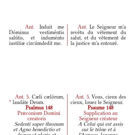
Ant.
Induit me
Ant.
Le Seigneur m'a
Dóminus vestiméntis
revêtu du vêtement du
salútis, et induménto
salut, et du vêtement de
iustítiæ circúmdedit me.
la justice m'a entouré.
Ant.
5.
Cæli cælórum,
Ant.
5.
Vous, cieux des
*
laudáte Deum.
cieux, louez le Seigneur.
Psalmus 148
Psaume 148
Præconium Domini
Supplication au
creatoris
Seigneur créateur
Sedenti super thronum
A Celui qui est assis
et Agno benedictio et
sur le trône et à
honor et gloria et
l'Agneau, louange,