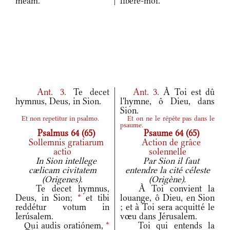
meam.
libère-moi.
Ant.
3.
Te decet
Ant.
3.
À Toi est dû
hymnus, Deus, in Sion.
l'hymne, ô Dieu, dans
Sion.
Et non repetitur in psalmo.
Et on ne le répète pas dans le
psaume.
Psalmus 64 (65)
Psaume 64 (65)
Sollemnis gratiarum
Action de grâce
actio
solennelle
In Sion intellege
Par Sion il faut
cælicam civitatem
entendre la cité céleste
(Origenes).
(Origène).
Te decet hymnus,
À Toi convient la
Deus, in Sion;
*
et tibi
louange, ô Dieu, en Sion
reddétur votum in
; et à Toi sera acquitté le
Ierúsalem.
vœu dans Jérusalem.
Qui audis oratiónem,
*
Toi qui entends la