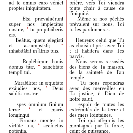
ad te omnis caro véniet
prière, vers Toi viendra
propter iniquitátem.
toute chair à cause de
l'iniquité.
Etsi prævaluérunt
Même si nos péchés
super nos impietátes
prévalent sur nous, Toi
nostræ,
*
tu propitiáberis
tu les pardonneras.
eis.
Beátus, quem elegísti
Heureux celui que Tu
et assumpsísti;
*
as choisi et pris avec Toi
inhabitábit in átriis tuis.
; il habitera dans Tes
parvis.
Replébimur bonis
Nous serons rassasiés
domus tuæ,
*
sanctitáte
des biens de Ta maison,
templi tui.
de la sainteté de Ton
temple.
Mirabíliter in æquitáte
Tu nous répondras
exáudies nos,
*
Deus
avec des merveilles en
salútis nostræ,
Ta justice, ô Dieu de
notre salut,
spes ómnium fínium
espoir de toutes les
terræ
*
et maris
extrémités de la terre et
longínqui.
des mers lointaines.
Firmans montes in
Toi qui affermis les
virtúte tua,
*
accínctus
montagnes par Ta force,
poténtia.
ceint de puissance.