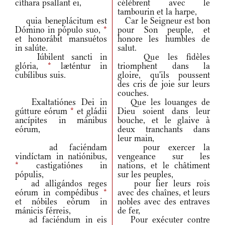
cíthara psallant ei,
célèbrent avec le
tambourin et la harpe,
quia beneplácitum est
Car le Seigneur est bon
Dómino in pópulo suo,
*
pour Son peuple, et
et honorábit mansuétos
honore les humbles de
in salúte.
salut.
Iúbilent sancti in
Que les fidèles
glória,
*
læténtur in
triomphent dans la
cubílibus suis.
gloire, qu'ils poussent
des cris de joie sur leurs
couches.
Exaltatiónes Dei in
Que les louanges de
gútture eórum
*
et gládii
Dieu soient dans leur
ancípites in mánibus
bouche, et le glaive à
eórum,
deux tranchants dans
leur main,
ad faciéndam
pour exercer la
vindíctam in natiónibus,
vengeance sur les
*
castigatiónes in
nations, et le châtiment
pópulis,
sur les peuples,
ad alligándos reges
pour lier leurs rois
eórum in compédibus
*
avec des chaînes, et leurs
et nóbiles eórum in
nobles avec des entraves
mánicis férreis,
de fer,
ad faciéndum in eis
Pour exécuter contre