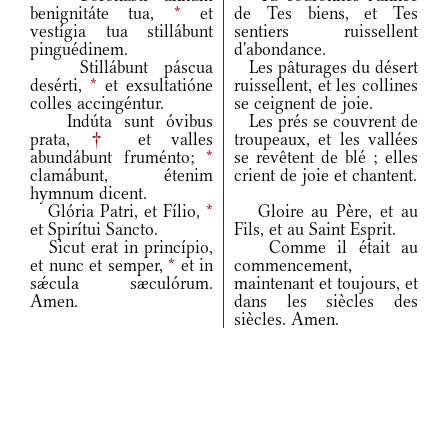
benignitáte tua,
*
et
de Tes biens, et Tes
vestígia tua stillábunt
sentiers ruissellent
pinguédinem.
d'abondance.
Stillábunt páscua
Les pâturages du désert
desérti,
*
et exsultatióne
ruissellent, et les collines
colles accingéntur.
se ceignent de joie.
Indúta sunt óvibus
Les prés se couvrent de
prata,
†
et valles
troupeaux, et les vallées
abundábunt fruménto;
*
se revêtent de blé ; elles
clamábunt, étenim
crient de joie et chantent.
hymnum dicent.
Glória Patri, et Fílio,
*
Gloire au Père, et au
et Spirítui Sancto.
Fils, et au Saint Esprit.
Sicut erat in princípio,
Comme il était au
et nunc et semper,
*
et in
commencement,
sǽcula sæculórum.
maintenant et toujours, et
Amen.
dans les siècles des
siècles. Amen.