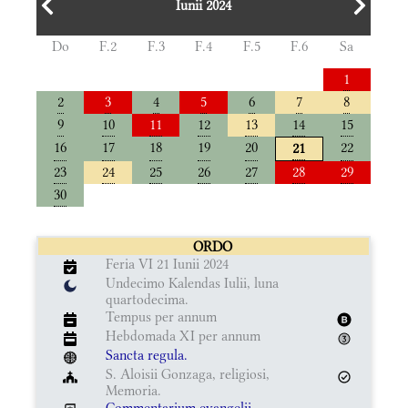
Iunii 2024
Do
F.2
F.3
F.4
F.5
F.6
Sa
1
2
3
4
5
6
7
8
9
10
11
12
13
14
15
16
17
18
19
20
22
21
23
24
25
26
27
28
29
30
ORDO
Feria VI 21 Iunii 2024
Undecimo Kalendas Iulii, luna
quartodecima.
Tempus per annum
Hebdomada XI per annum
Sancta regula.
S. Aloisii Gonzaga, religiosi,
Memoria.
Commentarium evangelii.