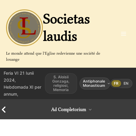
Aller
au
Societas
contenu
laudis
Le monde attend que l'Eglise redevienne une société de
louange
Feria VI 21 Iunii
S. Aloisii
2024,
Gonzaga,
Antiphonale
FR
EN
religiosi,
Monasticum
Hebdomada XI per
Memoria
annum,
Ad Completorium