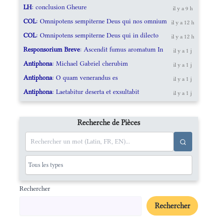
LH
: conclusion Gheure
il y a 9 h
COL
: Omnipotens sempiterne Deus qui nos omnium
il y a 12 h
COL
: Omnipotens sempiterne Deus qui in dilecto
il y a 12 h
Responsorium Breve
: Ascendit fumus aromatum In
il y a 1 j
Antiphona
: Michael Gabriel cherubim
il y a 1 j
Antiphona
: O quam venerandus es
il y a 1 j
Antiphona
: Laetabitur deserta et exsultabit
il y a 1 j
Recherche de Pièces
Rechercher
Rechercher