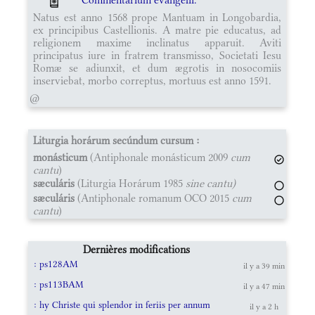
Natus est anno 1568 prope Mantuam in Longobardia,
ex principibus Castellionis. A matre pie educatus, ad
religionem maxime inclinatus apparuit. Aviti
principatus iure in fratrem transmisso, Societati Iesu
Romæ se adiunxit, et dum ægrotis in nosocomiis
inserviebat, morbo correptus, mortuus est anno 1591.
@
Liturgia horárum secúndum cursum :
monásticum
(Antiphonale monásticum 2009
cum
cantu
)
sæculáris
(Liturgia Horárum 1985
sine cantu)
sæculáris
(Antiphonale romanum OCO 2015
cum
cantu
)
Dernières modifications
: ps128AM
il y a 39 min
: ps113BAM
il y a 47 min
: hy Christe qui splendor in feriis per annum
il y a 2 h