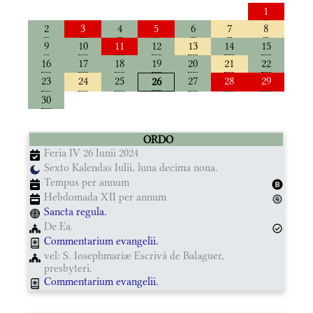
1
2
3
4
5
6
7
8
9
10
11
12
13
14
15
16
17
18
19
20
21
22
23
24
25
27
28
29
26
30
ORDO
Feria IV 26 Iunii 2024
Sexto Kalendas Iulii, luna decima nona.
Tempus per annum
Hebdomada XII per annum
Sancta regula.
De Ea.
Commentarium evangelii.
vel: S. Iosephmariæ Escrivá de Balaguer,
presbyteri.
Commentarium evangelii.