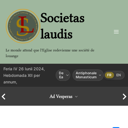
Aller
au
Societas
contenu
laudis
Le monde attend que l'Eglise redevienne une société de
louange
Feria IV 26 Iunii 2024,
De
Antiphonale
Hebdomada XII per
FR
EN
Ea
Monasticum
annum,
Ad Vesperas