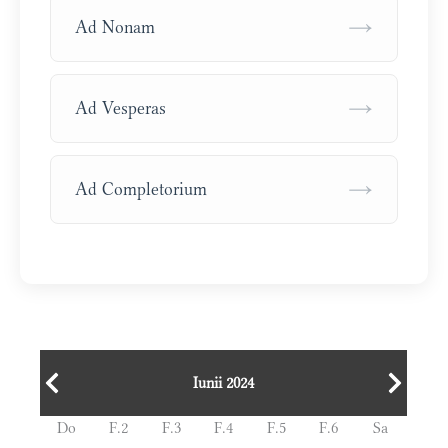
→
Ad Nonam
→
Ad Vesperas
→
Ad Completorium
Iunii 2024
Do
F.2
F.3
F.4
F.5
F.6
Sa