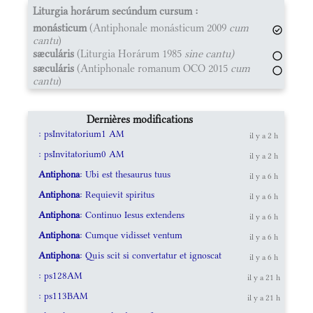
Liturgia horárum secúndum cursum :
monásticum
(Antiphonale monásticum 2009
cum
cantu
)
sæculáris
(Liturgia Horárum 1985
sine cantu)
sæculáris
(Antiphonale romanum OCO 2015
cum
cantu
)
Dernières modifications
: psInvitatorium1 AM
il y a 2 h
: psInvitatorium0 AM
il y a 2 h
Antiphona
: Ubi est thesaurus tuus
il y a 6 h
Antiphona
: Requievit spiritus
il y a 6 h
Antiphona
: Continuo Iesus extendens
il y a 6 h
Antiphona
: Cumque vidisset ventum
il y a 6 h
Antiphona
: Quis scit si convertatur et ignoscat
il y a 6 h
: ps128AM
il y a 21 h
: ps113BAM
il y a 21 h