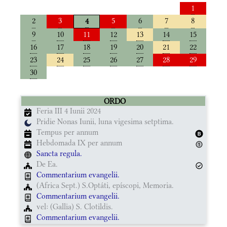
1
2
3
5
6
7
8
4
9
10
11
12
13
14
15
16
17
18
19
20
21
22
23
24
25
26
27
28
29
30
ORDO
Feria III 4 Iunii 2024
Pridie Nonas Iunii, luna vigesima setptima.
Tempus per annum
Hebdomada IX per annum
Sancta regula.
De Ea.
Commentarium evangelii.
(Africa Sept.) S.Optáti, epíscopi, Memoria.
Commentarium evangelii.
vel: (Gallia) S. Clotildis.
Commentarium evangelii.