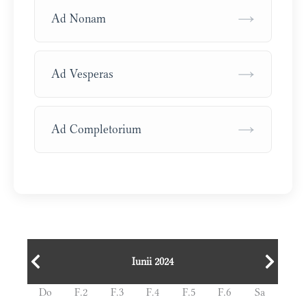
→
Ad Nonam
→
Ad Vesperas
→
Ad Completorium
Iunii 2024
Do
F.2
F.3
F.4
F.5
F.6
Sa