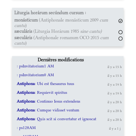
Liturgia horárum secúndum cursum :
monásticum
(Antiphonale monásticum 2009
cum
cantu
)
sæculáris
(Liturgia Horárum 1985
sine cantu)
sæculáris
(Antiphonale romanum OCO 2015
cum
cantu
)
Dernières modifications
: psInvitatorium1 AM
il y a 15 h
: psInvitatorium0 AM
il y a 15 h
Antiphona
: Ubi est thesaurus tuus
il y a 19 h
Antiphona
: Requievit spiritus
il y a 19 h
Antiphona
: Continuo Iesus extendens
il y a 20 h
Antiphona
: Cumque vidisset ventum
il y a 20 h
Antiphona
: Quis scit si convertatur et ignoscat
il y a 20 h
: ps128AM
il y a 1 j