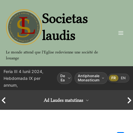
Aller
au
Societas
contenu
laudis
Le monde attend que l'Eglise redevienne une société de
louange
Feria III 4 Iunii 2024,
De
Antiphonale
Hebdomada IX per
FR
EN
Ea
Monasticum
annum,
Ad Laudes matutinas