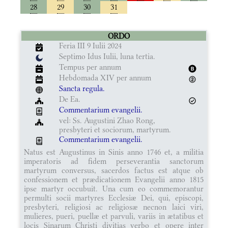
28
29
30
31
ORDO
Feria III 9 Iulii 2024
Septimo Idus Iulii, luna tertia.
Tempus per annum
Hebdomada XIV per annum
Sancta regula.
De Ea.
Commentarium evangelii.
vel: Ss. Augustini Zhao Rong,
presbyteri et sociorum, martyrum.
Commentarium evangelii.
Natus est Augustinus in Sinis anno 1746 et, a militia
imperatoris ad fidem perseverantia sanctorum
martyrum conversus, sacerdos factus est atque ob
confessionem et prædicationem Evangelii anno 1815
ipse martyr occubuit. Una cum eo commemorantur
permulti socii martyres Ecclesiæ Dei, qui, episcopi,
presbyteri, religiosi ac religiosæ necnon laici viri,
mulieres, pueri, puellæ et parvuli, variis in ætatibus et
locis Sinarum Christi divitias verbo et opere inter