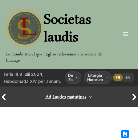
Aller
au
Societas
contenu
laudis
Le monde attend que l'Eglise redevienne une société de
louange
Feria III 9 Iulii 2024,
De
Liturgia
FR
EN
Ea
Horarum
Hebdomada XIV per annum,
Ad Laudes matutinas