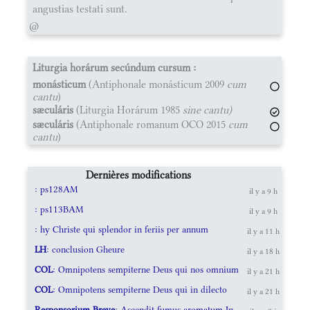
angustias testati sunt.
@
Liturgia horárum secúndum cursum :
monásticum
(Antiphonale monásticum 2009
cum
cantu
)
sæculáris
(Liturgia Horárum 1985
sine cantu)
sæculáris
(Antiphonale romanum OCO 2015
cum
cantu
)
Dernières modifications
: ps128AM
il y a 9 h
: ps113BAM
il y a 9 h
: hy Christe qui splendor in feriis per annum
il y a 11 h
LH
: conclusion Gheure
il y a 18 h
COL
: Omnipotens sempiterne Deus qui nos omnium
il y a 21 h
COL
: Omnipotens sempiterne Deus qui in dilecto
il y a 21 h
Responsorium Breve
: Ascendit fumus aromatum In