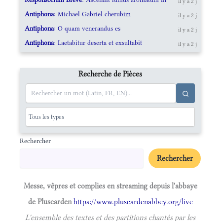
il y a 2 j
Antiphona
: Michael Gabriel cherubim
il y a 2 j
Antiphona
: O quam venerandus es
il y a 2 j
Antiphona
: Laetabitur deserta et exsultabit
il y a 2 j
Recherche de Pièces
Rechercher
Rechercher
Messe, vêpres et complies en streaming depuis l'abbaye
de Pluscarden
https://www.pluscardenabbey.org/live
L'ensemble des textes et des partitions chantés par les