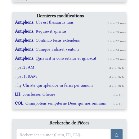
Dernières modifications
Antiphona
: Ubi est thesaurus tuus
il y a 23 min
Antiphona
: Requievit spiritus
il y a 29 min
Antiphona
: Continuo Iesus extendens
il y a 32 min
Antiphona
: Cumque vidisset ventum
il y a 34 min
Antiphona
: Quis scit si convertatur et ignoscat
il y a 39 min
: ps128AM
il y a 16 h
: ps113BAM
il y a 16 h
: hy Christe qui splendor in feriis per annum
il y a 18 h
LH
: conclusion Gheure
il y a 1 j
COL
: Omnipotens sempiterne Deus qui nos omnium
il y a 1 j
Recherche de Pièces