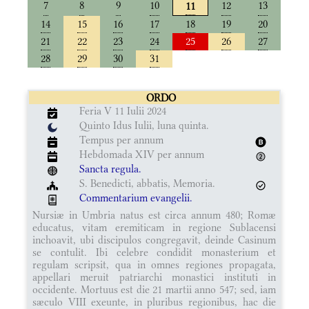
7
8
9
10
12
13
11
14
15
16
17
18
19
20
21
22
23
24
25
26
27
28
29
30
31
ORDO
Feria V 11 Iulii 2024
Quinto Idus Iulii, luna quinta.
Tempus per annum
Hebdomada XIV per annum
Sancta regula.
S. Benedicti, abbatis, Memoria.
Commentarium evangelii.
Nursiæ in Umbria natus est circa annum 480; Romæ
educatus, vitam eremiticam in regione Sublacensi
inchoavit, ubi discipulos congregavit, deinde Casinum
se contulit. Ibi celebre condidit monasterium et
regulam scripsit, qua in omnes regiones propagata,
appellari meruit patriarchi monastici instituti in
occidente. Mortuus est die 21 martii anno 547; sed, iam
sæculo VIII exeunte, in pluribus regionibus, hac die