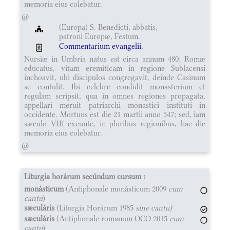
memoria eius colebatur.
@
(Europa) S. Benedicti, abbatis,
patroni Europæ, Festum.
Commentarium evangelii.
Nursiæ in Umbria natus est circa annum 480; Romæ
educatus, vitam eremiticam in regione Sublacensi
inchoavit, ubi discipulos congregavit, deinde Casinum
se contulit. Ibi celebre condidit monasterium et
regulam scripsit, qua in omnes regiones propagata,
appellari meruit patriarchi monastici instituti in
occidente. Mortuus est die 21 martii anno 547; sed, iam
sæculo VIII exeunte, in pluribus regionibus, hac die
memoria eius colebatur.
@
Liturgia horárum secúndum cursum :
monásticum
(Antiphonale monásticum 2009
cum
cantu
)
sæculáris
(Liturgia Horárum 1985
sine cantu)
sæculáris
(Antiphonale romanum OCO 2015
cum
cantu
)