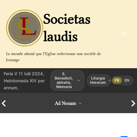
Aller
au
Societas
contenu
laudis
Le monde attend que l'Eglise redevienne une société de
louange
Feria V 11 Iulii 2024,
S.
Benedicti,
Liturgia
Hebdomada XIV per
FR
EN
abbatis,
Horarum
Memoria
annum,
Ad Nonam