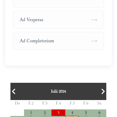
→
Ad Vesperas
→
Ad Completorium
Iulii 2024
Do
F.2
F.3
F.4
F.5
F.6
Sa
1
2
3
4
5
6