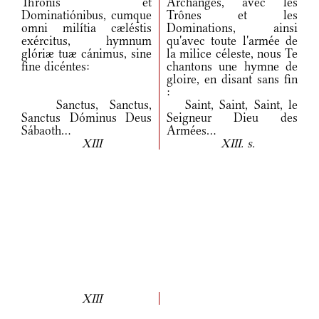
Thronis et
Archanges, avec les
Dominatiónibus, cumque
Trônes et les
omni milítia cæléstis
Dominations, ainsi
exércitus, hymnum
qu'avec toute l'armée de
glóriæ tuæ cánimus, sine
la milice céleste, nous Te
fine dicéntes:
chantons une hymne de
gloire, en disant sans fin
:
Sanctus, Sanctus,
Saint, Saint, Saint, le
Sanctus Dóminus Deus
Seigneur Dieu des
Sábaoth...
Armées...
XIII
XIII. s.
XIII