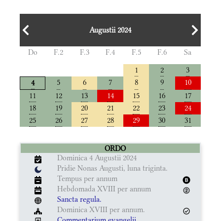
Augustii 2024
Do
F.2
F.3
F.4
F.5
F.6
Sa
1
2
3
5
6
7
8
9
10
4
11
12
13
14
15
16
17
18
19
20
21
22
23
24
25
26
27
28
29
30
31
ORDO
Dominica 4 Augustii 2024
Pridie Nonas Augusti, luna triginta.
Tempus per annum
Hebdomada XVIII per annum
Sancta regula.
Dominica XVIII per annum.
Commentarium evangelii.