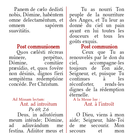
Panem de cælo dedísti
Tu as nourri Ton
nobis, Dómine, habéntem
peuple de la nourriture
omne delectaméntum, et
des Anges, et Tu leur as
omnem sapórem
donné du ciel un pain
suavitátis.
ayant en lui toutes les
douceurs et tous les
goûts exquis.
Post communionem
Post communion
Quos cælésti récreas
Ceux que Tu as
múnere, perpétuo,
renouvelés par le don du
Dómine, comitáre
ciel, accompagne-les
præsídio, et, quos fovére
toujours de Ton aide,
non désinis, dignos fíeri
Seigneur, et, puisque Tu
sempitérna redemptióne
continues à les
concéde. Per Christum.
réconforter, rends-les
dignes de la rédemption
éternelle.
Ad Missam lectam:
A la Messe lue :
Ant.
ad introitum
Ant.
à l'introït
Ps 69, 2.6
Deus, in adiutórium
O Dieu, viens à mon
meum inténde; Dómine,
aide; Seigneur, hâte-Toi
ad adiuvándum me
de me secourir. Mon
festína. Adiútor meus et
secours et mon