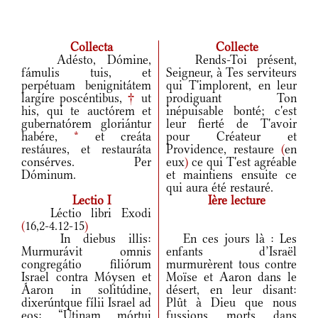
Collecta
Collecte
Adésto, Dómine,
Rends-Toi présent,
fámulis tuis, et
Seigneur, à Tes serviteurs
perpétuam benignitátem
qui T'implorent, en leur
largíre poscéntibus,
†
ut
prodiguant Ton
his, qui te auctórem et
inépuisable bonté; c'est
gubernatórem gloriántur
leur fierté de T'avoir
habére,
*
et creáta
pour Créateur et
restáures, et restauráta
Providence, restaure
(
en
consérves. Per
eux
)
ce qui T'est agréable
Dóminum.
et maintiens ensuite ce
qui aura été restauré.
Lectio I
Ière lecture
Léctio libri Exodi
(
16,2-4.12-15
)
In diebus illis:
En ces jours là : Les
Murmurávit omnis
enfants d’Israël
congregátio filiórum
murmurèrent tous contre
Israel contra Móysen et
Moïse et Aaron dans le
Áaron in solitúdine,
désert, en leur disant:
dixerúntque fílii Israel ad
Plût à Dieu que nous
eos: “Útinam mórtui
fussions morts dans