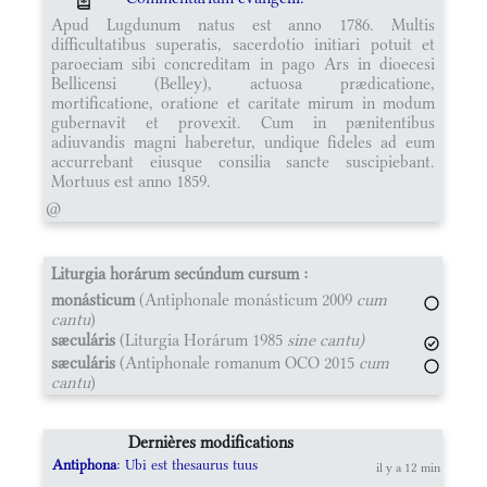
Apud Lugdunum natus est anno 1786. Multis
difficultatibus superatis, sacerdotio initiari potuit et
paroeciam sibi concreditam in pago Ars in dioecesi
Bellicensi (Belley), actuosa prædicatione,
mortificatione, oratione et caritate mirum in modum
gubernavit et provexit. Cum in pænitentibus
adiuvandis magni haberetur, undique fideles ad eum
accurrebant eiusque consilia sancte suscipiebant.
Mortuus est anno 1859.
@
Liturgia horárum secúndum cursum :
monásticum
(Antiphonale monásticum 2009
cum
cantu
)
sæculáris
(Liturgia Horárum 1985
sine cantu)
sæculáris
(Antiphonale romanum OCO 2015
cum
cantu
)
Dernières modifications
Antiphona
: Ubi est thesaurus tuus
il y a 12 min