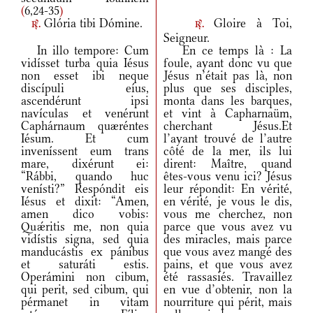
(
6,24-35
)
Glória tibi Dómine.
Gloire à Toi,
r.
r.
Seigneur.
In illo tempore: Cum
En ce temps là : La
vidísset turba quia Iésus
foule, ayant donc vu que
non esset ibi neque
Jésus n’était pas là, non
discípuli eíus,
plus que ses disciples,
ascendérunt ipsi
monta dans les barques,
navículas et venérunt
et vint à Capharnaüm,
Caphárnaum quæréntes
cherchant Jésus.Et
Iésum. Et cum
l’ayant trouvé de l’autre
inveníssent eum trans
côté de la mer, ils lui
mare, dixérunt ei:
dirent: Maître, quand
“Rábbi, quando huc
êtes-vous venu ici? Jésus
venísti?” Respóndit eis
leur répondit: En vérité,
Iésus et dixit: “Amen,
en vérité, je vous le dis,
amen dico vobis:
vous me cherchez, non
Quǽritis me, non quia
parce que vous avez vu
vidístis signa, sed quia
des miracles, mais parce
manducástis ex pánibus
que vous avez mangé des
et saturáti estis.
pains, et que vous avez
Operámini non cibum,
été rassasiés. Travaillez
qui perit, sed cibum, qui
en vue d’obtenir, non la
pérmanet in vitam
nourriture qui périt, mais