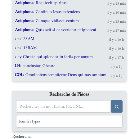
Antiphona
: Requievit spiritus
il y a 18 min
Antiphona
: Continuo Iesus extendens
il y a 20 min
Antiphona
: Cumque vidisset ventum
il y a 23 min
Antiphona
: Quis scit si convertatur et ignoscat
il y a 27 min
: ps128AM
il y a 16 h
: ps113BAM
il y a 16 h
: hy Christe qui splendor in feriis per annum
il y a 17 h
LH
: conclusion Gheure
il y a 1 j
COL
: Omnipotens sempiterne Deus qui nos omnium
il y a 1 j
Recherche de Pièces
Rechercher