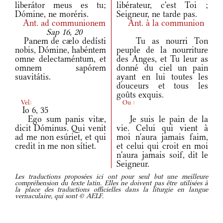
liberátor meus es tu;
libérateur, c'est Toi ;
Dómine, ne moréris.
Seigneur, ne tarde pas.
Ant.
ad communionem
Ant.
à la communion
Sap 16, 20
Panem de cælo dedísti
Tu as nourri Ton
nobis, Dómine, habéntem
peuple de la nourriture
omne delectaméntum, et
des Anges, et Tu leur as
omnem sapórem
donné du ciel un pain
suavitátis.
ayant en lui toutes les
douceurs et tous les
goûts exquis.
Vel:
Ou :
Io 6, 35
Ego sum panis vitæ,
Je suis le pain de la
dicit Dóminus. Qui venit
vie. Celui qui vient à
ad me non esúriet, et qui
moi n'aura jamais faim,
credit in me non sítiet.
et celui qui croit en moi
n'aura jamais soif, dit le
Seigneur.
Les traductions proposées ici ont pour seul but une meilleure
compréhension du texte latin. Elles ne doivent pas être utilisées à
la place des traductions officielles dans la liturgie en langue
vernaculaire, qui sont © AELF.