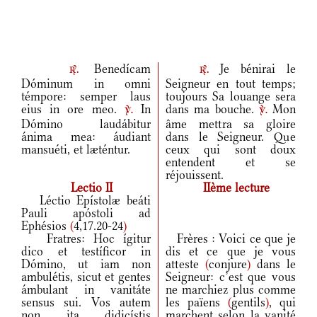
Benedícam
Je bénirai le
r.
r.
Dóminum in omni
Seigneur en tout temps;
témpore: semper laus
toujours Sa louange sera
eius in ore meo.
In
dans ma bouche.
Mon
v.
v.
Dómino laudábitur
âme mettra sa gloire
ánima mea: áudiant
dans le Seigneur. Que
mansuéti, et læténtur.
ceux qui sont doux
entendent et se
réjouissent.
Lectio II
IIème lecture
Léctio Epístolæ beáti
Pauli apóstoli ad
Ephésios
(
4,17.20-24
)
Fratres: Hoc ígitur
Frères : Voici ce que je
dico et testíficor in
dis et ce que je vous
Dómino, ut iam non
atteste
(
conjure
)
dans le
ambulétis, sicut et gentes
Seigneur: c’est que vous
ámbulant in vanitáte
ne marchiez plus comme
sensus sui. Vos autem
les païens
(
gentils
)
, qui
non ita didicístis
marchent selon la vanité