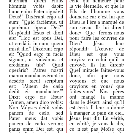
ætérnam, quem Fílius
celle qui demeure pour
hóminis vobis dabit;
la vie éternelle, et que le
hunc enim Pater signávit
Fils de l’homme vous
Deus!” Dixérunt ergo ad
donnera; car c’est lui que
eum: “Quid faciémus, ut
Dieu le Père a marqué de
operémur ópera Dei?”
son sceau. Ils lui dirent
Respóndit Iésus et dixit
donc: Que ferons-nous
eis: “Hoc est opus Dei,
pour faire les œuvres de
ut credátis in eum, quem
Dieu? Jésus leur
misit ille.” Dixérunt ergo
répondit: L’œuvre de
ei: “Quod ergo tu facis
Dieu est que vous
signum, ut videámus et
croyiez en celui qu’il a
credámus tibi? Quid
envoyé. Ils lui dirent:
operáris? Patres nostri
Quel miracle faites-vous
manna manducavérunt in
donc, afin que nous
desérto, sicut scriptum
voyions et que nous
est: ‘Pánem de cælo
croyions en vous? que
dedit eis manducáre.’”
faites-vous? Nos pères
Dixit ergo eis Iésus:
ont mangé la manne
“Amen, amen dico vobis:
dans le désert, ainsi qu’il
Non Móyses dedit vobis
est écrit: Il leur a donné
panem de cælo, sed
à manger le pain du ciel.
Pater meus dat vobis
Jésus leur dit: En vérité,
panem de cælo verum;
en vérité, je vous le dis,
panis enim Dei est, qui
ce n’est pas Moïse qui