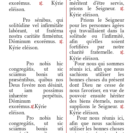
exorémus.
Kýrie
méritent d'être servis,
r.
prions le Seigneur.
eléison.
r.
Kýrie eléison.
Pro sénibus, qui
Prions le Seigneur
solitúdine vel infirmitáte
pour les personnes âgées
labórant, ut fratérna
qui travaillaient dans la
nostra caritáte firméntur,
solitude ou l'infirmité,
Dóminum exorémus.
afin qu'elles soient
r.
fortifiées par notre
Kýrie eléison.
charité fraternelle.
r.
Kýrie eléison.
Pro nobis hic
Pour nous qui sommes
congregátis, ut sic
réunis ici, afin que nous
sciámus bonis uti
sachions utiliser les
præséntibus, quibus nos
bonnes choses du présent
Deus fovére non désinit,
dont Dieu ne cesse de
ut iam possímus
nous favoriser, en vue de
inhærére perpétuis,
pouvoir ensuite hériter
Dóminum
des biens éternels, nous
exorémus.
Kýrie
supplions le Seigneur.
r.
r.
eléison.
Kýrie eléison.
Pro nobis hic
Pour nous réunis ici,
congregátis, ut sic
afin que nous sachions
sciámus bonis uti
utiliser les bonnes choses