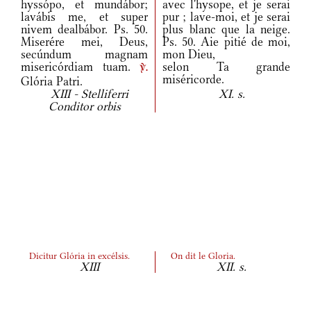
hyssópo, et mundábor;
avec l'hysope, et je serai
lavábis me, et super
pur ; lave-moi, et je serai
nivem dealbábor. Ps. 50.
plus blanc que la neige.
Miserére mei, Deus,
Ps. 50. Aie pitié de moi,
secúndum magnam
mon Dieu,
misericórdiam tuam.
selon Ta grande
v.
miséricorde.
Glória Patri.
XIII - Stelliferri
XI. s.
Conditor orbis
Dicitur Glória in excélsis.
On dit le Gloria.
XIII
XII. s.