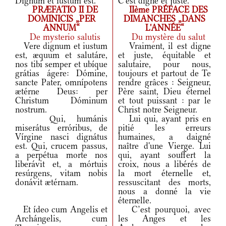
Dignum et iustum est.
C'est digne et juste.
PRÆFATIO II DE
IIème PRÉFACE DES
DOMINICIS „PER
DIMANCHES „DANS
ANNUM“
L'ANNÉE“
De mysterio salutis
Du mystère du salut
Vere dignum et iustum
Vraiment, il est digne
est, æquum et salutáre,
et juste, équitable et
nos tibi semper et ubíque
salutaire, pour nous,
grátias ágere: Dómine,
toujours et partout de Te
sancte Pater, omnípotens
rendre grâces : Seigneur,
ætérne Deus: per
Père saint, Dieu éternel
Christum Dóminum
et tout puissant : par le
nostrum.
Christ notre Seigneur.
Qui, humánis
Lui qui, ayant pris en
miserátus erróribus, de
pitié les erreurs
Vírgine nasci dignátus
humaines, a daigné
est. Qui, crucem passus,
naître d'une Vierge. Lui
a perpétua morte nos
qui, ayant souffert la
liberávit et, a mórtuis
croix, nous a libérés de
resúrgens, vitam nobis
la mort éternelle et,
donávit ætérnam.
ressuscitant des morts,
nous a donné la vie
éternelle.
Et ídeo cum Angelis et
C’est pourquoi, avec
Archángelis, cum
les Anges et les