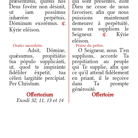
præséntibus, quibus nos
qui sont présentes, dont
Deus fovére non désinit,
Dieu ne cesse de nous
ut iam possímus
favoriser, afin que nous
inhærére perpétuis,
puissions maintenant
Dóminum exorémus.
demeurer à perpétuité,
r.
nous en supplions le
Kýrie eléison.
Seigneur.
Kýrie
r.
eléison.
Oratio sacerdotis
Prière du prêtre.
Adsit, Dómine,
O Seigneur, nous T'en
quǽsumus, propitiátio
supplions, accorde Ta
tua pópulo supplicánti,
propitiation au peuple
ut, quod te inspiránte
qui Te supplie, afin que
fidéliter éxpetit, tua
ce qu'il attend fidèlement
céleri largitáte percípiat.
en priant, il le reçoive
Per Christum.
dans Ta prompte
générosité.
Offertorium
Offertoire
Exodi 32, 11, 13 et 14