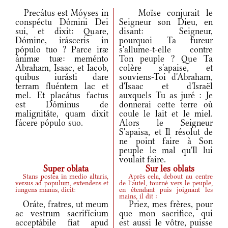
Precátus est Móyses in
Moïse conjurait le
conspéctu Dómini Dei
Seigneur son Dieu, en
sui, et dixit: Quare,
disant: Seigneur,
Dómine, irásceris in
pourquoi Ta fureur
pópulo tuo ? Parce iræ
s'allume-t-elle contre
ánimæ tuæ: meménto
Ton peuple ? Que Ta
Abraham, Isaac, et Iacob,
colère s'apaise, et
quibus iurásti dare
souviens-Toi d'Abraham,
terram fluéntem lac et
d'Isaac et d'Israël
mel. Et placátus factus
auxquels Tu as juré : Je
est Dóminus de
donnerai cette terre où
malignitáte, quam dixit
coule le lait et le miel.
fácere pópulo suo.
Alors le Seigneur
S'apaisa, et Il résolut de
ne point faire à Son
peuple le mal qu'Il lui
voulait faire.
Super oblata
Sur les oblats
Stans postea in medio altaris,
Après cela, debout au centre
versus ad populum, extendens et
de l'autel, tourné vers le peuple,
iungens manus, dicit:
en étendant puis joignant les
mains, il dit :
Oráte, fratres, ut meum
Priez, mes frères, pour
ac vestrum sacrifícium
que mon sacrifice, qui
acceptábile fiat apud
est aussi le vôtre, puisse