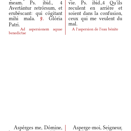
meam. Ps. ibid., 4
vie. Ps. ibid.,4 Qu'ils
Avertántur retrórsum, et
reculent en arrière et
erubéscant: qui cógitant
soient dans la confusion,
mihi mala.
Glória
ceux qui me veulent du
v.
mal.
Patri.
Ad aspersionem aquae
A l'aspersion de l'eau bénite
benedictae
Aspérges me, Dómine,
Asperge-moi, Seigneur,