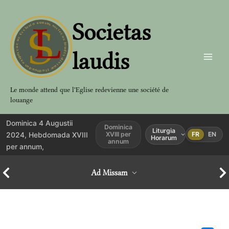
Aller
au
Societas
contenu
laudis
Le monde attend que l'Eglise redevienne une société de
louange
Dominica 4 Augustii
Dominica
Liturgia
2024, Hebdomada XVIII
XVIII per
FR
EN
Horarum
annum
per annum,
Ad Missam