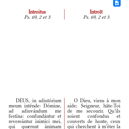
Introitus
Introït
Ps. 69, 2 et 3
Ps. 69, 2 et 3
DEUS, in adiutórium
O Dieu, viens à mon
meum inténde: Dómine,
aide; Seigneur, hâte-Toi
ad adiuvándum me
de me secourir. Qu'ils
festína: confundántur et
soient confondus et
revereántur inimíci mei,
couverts de honte, ceux
qui quærunt ánimam
qui cherchent à m'ôter la