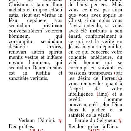
Christum, si tamen illum
de leurs pensées. Mais
audístis et in ipso edócti
vous, ce n’est pas ainsi
estis, sicut est véritas in
que vous avez appris le
Iésu: depónere vos
Christ, si du moins vous
secúndum prístinam
l’avez entendu, si vous
conversatiónem véterem
avez été instruits à son
hóminem, qui
égard, conformément à
corrúmpitur secúndum
ce qui est la vérité en
desidéria erróris,
Jésus, à vous dépouiller,
renovári autem spíritu
en ce qui concerne votre
mentis vestræ et indúere
conduite antérieure, du
novum hóminem, qui
vieil homme qui se
secúndum Deum creátus
corrompt en suivant les
est in iustítia et
passions trompeuses
(
par
sanctitáte veritátis.
les désirs de l’erreur
)
,à
vous renouveler quant à
l’esprit de votre
intelligence
(
âme
)
et à
revêtir l’homme
nouveau, créé selon Dieu
dans la justice et la
sainteté de la vérité.
Verbum Dómini.
Parole du Seigneur.
r.
r.
Deo grátias.
Rendons grâces à Dieu.