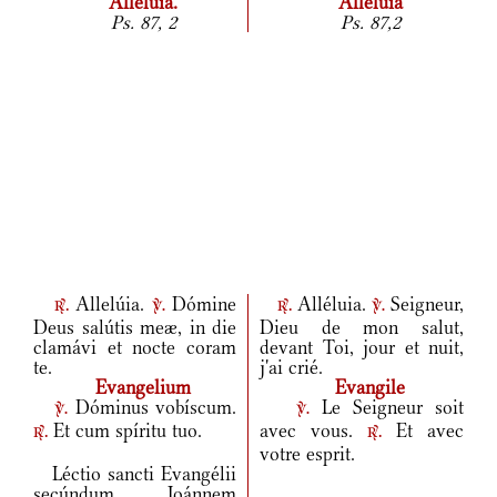
Allelúia.
Alléluia
Ps. 87, 2
Ps. 87,2
Allelúia.
Dómine
Alléluia.
Seigneur,
r.
v.
r.
v.
Deus salútis meæ, in die
Dieu de mon salut,
clamávi et nocte coram
devant Toi, jour et nuit,
te.
j'ai crié.
Evangelium
Evangile
Dóminus vobíscum.
Le Seigneur soit
v.
v.
Et cum spíritu tuo.
avec vous.
Et avec
r.
r.
votre esprit.
Léctio sancti Evangélii
secúndum Ioánnem