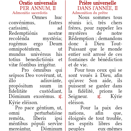
Oratio universalis
Prière universelle
PER ANNUM, II
DANS l'ANNÉE, II
Admonitio sacerdotis
Admonition du prêtre
Omnes huc
Nous sommes tous
convénimus, fratres
réunis ici, très chers
caríssimi, ad
frères, pour rappeler les
Redemptiónis nostræ
mystères de notre
recolénda mystéria;
Rédemption ; demandons
rogémus ergo Deum
donc à Dieu Tout-
omnipoténtem, ut
Puissant que le monde
mundus univérsus his
entier soit arrosé de ces
totíus benedictiónis et
fontaines de bénédiction
vitæ fóntibus irrigétur.
et de vie.
Pro ómnibus qui
Pour tous ceux qui se
seípsos Deo vovérunt, ut,
sont voués à Dieu, afin
illo adiuvánte,
qu'avec Son aide, ils
propósitum suum in
puissent se garder dans
fidelitáte custódiant,
la fidélité, prions le
Dóminum exorémus.
Seigneur.
Kýrie
r.
r.
Kýrie eléison.
eléison.
Pro pace géntium, ut,
Pour la paix des
omni perturbatióne
nations, afin que,
remóta, líberis ipsi
éloignés de tout trouble,
méntibus pópuli servíre
les esprits libres des
mereántur, Dóminum
peuples eux-mêmes