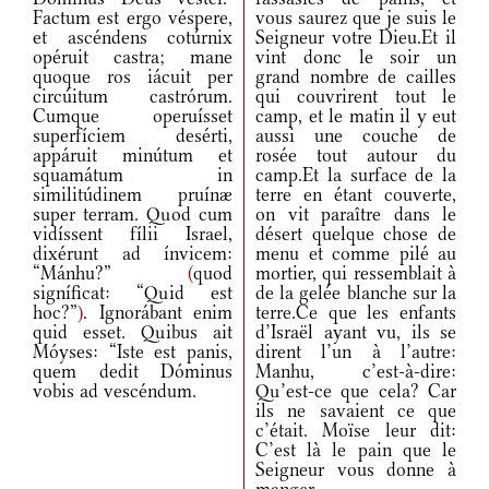
Factum est ergo véspere,
vous saurez que je suis le
et ascéndens cotúrnix
Seigneur votre Dieu.Et il
opéruit castra; mane
vint donc le soir un
quoque ros iácuit per
grand nombre de cailles
circúitum castrórum.
qui couvrirent tout le
Cumque operuísset
camp, et le matin il y eut
superfíciem desérti,
aussi une couche de
appáruit minútum et
rosée tout autour du
squamátum in
camp.Et la surface de la
similitúdinem pruínæ
terre en étant couverte,
super terram. Quod cum
on vit paraître dans le
vidíssent fílii Israel,
désert quelque chose de
dixérunt ad ínvicem:
menu et comme pilé au
“Mánhu?”
(
quod
mortier, qui ressemblait à
signíficat: “Quid est
de la gelée blanche sur la
hoc?”
)
. Ignorábant enim
terre.Ce que les enfants
quid esset. Quibus ait
d’Israël ayant vu, ils se
Móyses: “Iste est panis,
dirent l’un à l’autre:
quem dedit Dóminus
Manhu, c’est-à-dire:
vobis ad vescéndum.
Qu’est-ce que cela? Car
ils ne savaient ce que
c’était. Moïse leur dit:
C’est là le pain que le
Seigneur vous donne à