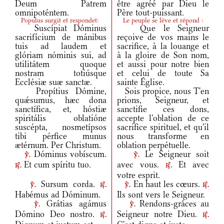
Deum Patrem
être agréé par Dieu le
omnipoténtem.
Père tout-puissant.
Populus surgit et respondet:
Le peuple se lève et répond :
Suscípiat Dóminus
Que le Seigneur
sacrifícium de mánibus
reçoive de vos mains le
tuis ad laudem et
sacrifice, à la louange et
glóriam nóminis sui, ad
à la gloire de Son nom,
utilitátem quoque
et aussi pour notre bien
nostram totiúsque
et celui de toute Sa
Ecclésiæ suæ sanctæ.
sainte Église.
Propítius Dómine,
Sois propice, nous T'en
quǽsumus, hæc dona
prions, Seigneur, et
sanctífica, et, hóstiæ
sanctifie ces dons,
spiritális oblatióne
accepte l'oblation de ce
suscépta, nosmetípsos
sacrifice spirituel, et qu'il
tibi pérfice munus
nous transforme en
ætérnum. Per Christum.
oblation perpétuelle.
Dóminus vobíscum.
Le Seigneur soit
v.
v.
Et cum spíritu tuo.
avec vous.
Et avec
r.
r.
votre esprit.
Sursum corda.
En haut les cœurs.
v.
r.
v.
r.
Habémus ad Dóminum.
Ils sont vers le Seigneur.
Grátias agámus
Rendons-grâces au
v.
v.
Dómino Deo nostro.
Seigneur notre Dieu.
r.
r.