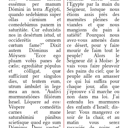
essémus per manum
l’Egypte par la main du
Dómini in terra Ægýpti,
Seigneur, lorsque nous
quando sedebámus super
étions assis près des
ollas cárnium et
marmites pleines de
comedebámus panem in
viandes et que nous
saturitáte. Cur eduxístis
mangions du pain à
nos in desértum istud, ut
satiété! Pourquoi nous
occiderétis omnem
avez-vous amenés dans
cœtum fame?” Dixit
ce désert, pour y faire
autem Dóminus ad
mourir de faim tout le
Móysen: “Ecce ego
peuple? Alors le
pluam vobis panes de
Seigneur dit à Moïse: Je
cælo; egrediátur pópulus
vais vous faire pleuvoir
et cólligat, quæ
des pains du ciel; que le
suffíciunt per síngulos
peuple aille en amasser
dies, ut tentem eum,
ce qui lui suffira pour
utrum ámbulet in lege
chaque jour, afin que
mea an non. “Audívi
j’éprouve s’il marche ou
murmuratiónes filiórum
non dans ma loi. J’ai
Israel. Lóquere ad eos:
entendu les murmures
Véspere comedétis
des enfants d’Israël; dis-
carnes et mane
leur: Vous mangerez ce
saturabímini pánibus
soir de la chair, et au
scietísque quod ego sum
matin vous serez
Dóminus Deus vester.”
rassasiés de pains, et