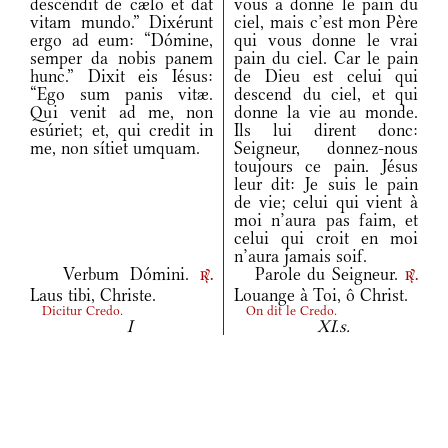
descéndit de cælo et dat
vous a donné le pain du
vitam mundo.” Dixérunt
ciel, mais c’est mon Père
ergo ad eum: “Dómine,
qui vous donne le vrai
semper da nobis panem
pain du ciel. Car le pain
hunc.” Dixit eis Iésus:
de Dieu est celui qui
“Ego sum panis vitæ.
descend du ciel, et qui
Qui venit ad me, non
donne la vie au monde.
esúriet; et, qui credit in
Ils lui dirent donc:
me, non sítiet umquam.
Seigneur, donnez-nous
toujours ce pain. Jésus
leur dit: Je suis le pain
de vie; celui qui vient à
moi n’aura pas faim, et
celui qui croit en moi
n’aura jamais soif.
Verbum Dómini.
Parole du Seigneur.
r.
r.
Laus tibi, Christe.
Louange à Toi, ô Christ.
Dicitur Credo.
On dit le Credo.
I
XI.s.