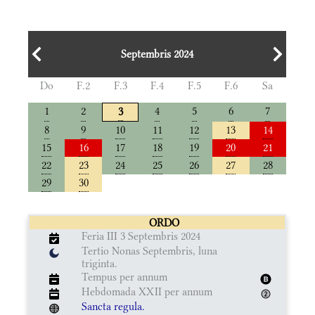
Septembris 2024
Do
F.2
F.3
F.4
F.5
F.6
Sa
1
2
4
5
6
7
3
8
9
10
11
12
13
14
15
16
17
18
19
20
21
22
23
24
25
26
27
28
29
30
ORDO
Feria III 3 Septembris 2024
Tertio Nonas Septembris, luna
triginta.
Tempus per annum
Hebdomada XXII per annum
Sancta regula.