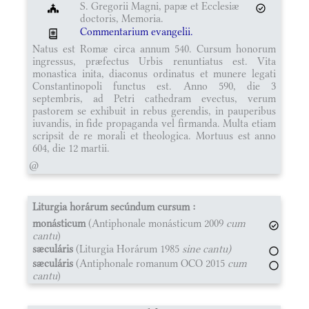
S. Gregorii Magni, papæ et Ecclesiæ
doctoris, Memoria.
Commentarium evangelii.
Natus est Romæ circa annum 540. Cursum honorum
ingressus, præfectus Urbis renuntiatus est. Vita
monastica inita, diaconus ordinatus et munere legati
Constantinopoli functus est. Anno 590, die 3
septembris, ad Petri cathedram evectus, verum
pastorem se exhibuit in rebus gerendis, in pauperibus
iuvandis, in fide propaganda vel firmanda. Multa etiam
scripsit de re morali et theologica. Mortuus est anno
604, die 12 martii.
@
Liturgia horárum secúndum cursum :
monásticum
(Antiphonale monásticum 2009
cum
cantu
)
sæculáris
(Liturgia Horárum 1985
sine cantu)
sæculáris
(Antiphonale romanum OCO 2015
cum
cantu
)