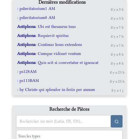
Dernières modifications
: psInvitatorium1 AM
il y a 3 h
: psInvitatorium0 AM
il y a 3 h
Antiphona
: Ubi est thesaurus tuus
il y a 7 h
Antiphona
: Requievit spiritus
il y a 7 h
Antiphona
: Continuo Iesus extendens
il y a 7 h
Antiphona
: Cumque vidisset ventum
il y a 8 h
Antiphona
: Quis scit si convertatur et ignoscat
il y a 8 h
: ps128AM
il y a 23 h
: ps113BAM
il y a 23 h
: hy Christe qui splendor in feriis per annum
il y a 1 j
Recherche de Pièces