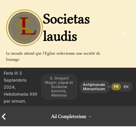
Aller
au
Societas
contenu
laudis
Le monde attend que l'Eglise redevienne une société de
louange
Feria III 3
S. Gregorii
Septembris
Magni, papæ et
Antiphonale
2024,
Ecclesiæ
FR
EN
Monasticum
doctoris,
Hebdomada XXII
Memoria
per annum,
Ad Completorium