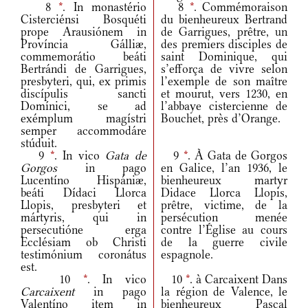
8
*
. In monastério
8
*
. Commémoraison
Cisterciénsi Bosquéti
du bienheureux Bertrand
prope Arausiónem in
de Garrigues, prêtre, un
Província Gálliæ,
des premiers disciples de
commemorátio beáti
saint Dominique, qui
Bertrándi de Garrigues,
s’efforça de vivre selon
presbyteri, qui, ex primis
l’exemple de son maître
discípulis sancti
et mourut, vers 1230, en
Domínici, se ad
l’abbaye cistercienne de
exémplum magístri
Bouchet, près d’Orange.
semper accommodáre
stúduit.
9
*
. In vico
Gata de
9
*
. À Gata de Gorgos
Gorgos
in pago
en Galice, l’an 1936, le
Lucentíno Hispániæ,
bienheureux martyr
beáti Dídaci Llorca
Didace Llorca Llopis,
Llopis, presbyteri et
prêtre, victime, de la
mártyris, qui in
persécution menée
persecutióne erga
contre l’Église au cours
Ecclésiam ob Christi
de la guerre civile
testimónium coronátus
espagnole.
est.
10
*
. In vico
10
*
. à Carcaixent Dans
Carcaixent
in pago
la région de Valence, le
Valentíno item in
bienheureux Pascal