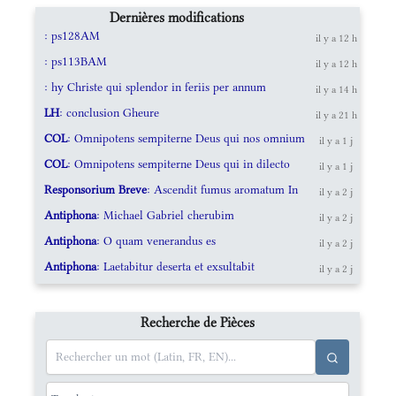
Dernières modifications
: ps128AM
il y a 12 h
: ps113BAM
il y a 12 h
: hy Christe qui splendor in feriis per annum
il y a 14 h
LH
: conclusion Gheure
il y a 21 h
COL
: Omnipotens sempiterne Deus qui nos omnium
il y a 1 j
COL
: Omnipotens sempiterne Deus qui in dilecto
il y a 1 j
Responsorium Breve
: Ascendit fumus aromatum In
il y a 2 j
Antiphona
: Michael Gabriel cherubim
il y a 2 j
Antiphona
: O quam venerandus es
il y a 2 j
Antiphona
: Laetabitur deserta et exsultabit
il y a 2 j
Recherche de Pièces