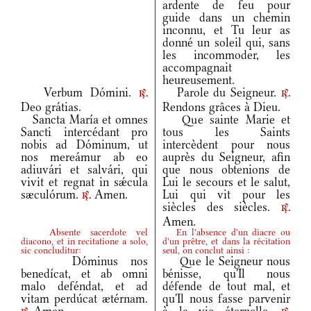
ardente de feu pour
guide dans un chemin
inconnu, et Tu leur as
donné un soleil qui, sans
les incommoder, les
accompagnait
heureusement.
Verbum Dómini.
Parole du Seigneur.
r.
r.
Deo grátias.
Rendons grâces à Dieu.
Sancta María et omnes
Que sainte Marie et
Sancti intercédant pro
tous les Saints
nobis ad Dóminum, ut
intercèdent pour nous
nos mereámur ab eo
auprès du Seigneur, afin
adiuvári et salvári, qui
que nous obtenions de
vivit et regnat in sǽcula
Lui le secours et le salut,
sæculórum.
Amen.
Lui qui vit pour les
r.
siècles des siècles.
r.
Amen.
Absente sacerdote vel
En l'absence d'un diacre ou
diacono, et in recitatione a solo,
d'un prêtre, et dans la récitation
sic concluditur:
seul, on conclut ainsi :
Dóminus nos
Que le Seigneur nous
benedícat, et ab omni
bénisse, qu'Il nous
malo deféndat, et ad
défende de tout mal, et
vitam perdúcat ætérnam.
qu'Il nous fasse parvenir