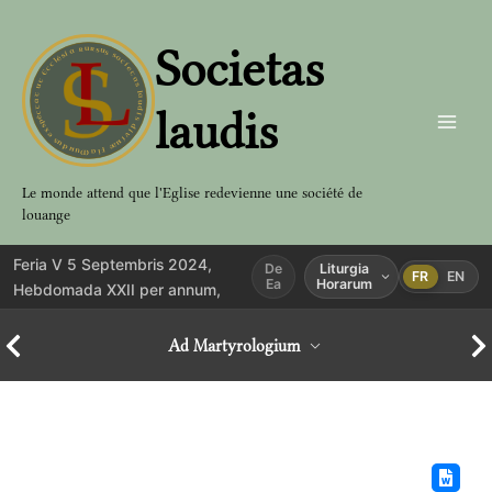
Aller
au
Societas
contenu
laudis
Le monde attend que l'Eglise redevienne une société de
louange
Feria V 5 Septembris 2024,
De
Liturgia
FR
EN
Ea
Horarum
Hebdomada XXII per annum,
Ad Martyrologium