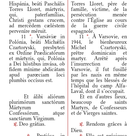
Hispánia, beáti Paschális
Torres Lloret, père de
Torres Lloret, mártyris,
famille, victime, de la
qui, paterfamílias,
persécution menée
Christi gestans crucem,
contre l’Église au cours
ad mercédem cæléstem
de la guerre civile
perveníre méruit.
espagnole.
11
*
. Varsáviæ in
11
*
. À Varsovie, en
Polónia, beáti Michǽlis
1944, le bienheureux
Czartoryski, presbyteri
Michel Czartoryski,
ex Ordine Prædicatórum
prêtre dominicain et
et mártyris, qui, Polónia
martyr. Arrêté après
a Dei hóstibus invása, ob
l’insurrection de
fidem mínime abdicátam
Varsovie, il fut fusillé
apud parœciam loci
par les nazis en même
plumbis occísus est.
temps que les blessés de
l’hôpital du camp Alfa-
Laval, dont il s’occupait.
Et álibi aliórum
Et en d'autres lieux,
plurimórum sanctórum
beaucoup de saints
Mártyrum et
Martyrs, de Confesseurs
Confessórum, atque
et de Vierges saintes.
sanctárum Vírginum.
Deo grátias.
Rendons grâces à
r.
r.
Dieu.
Pretiósa in
Elle est précieuse