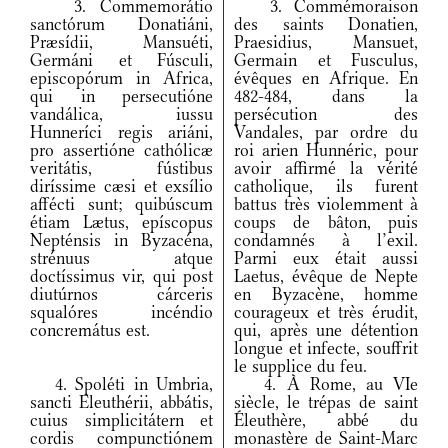
3. Commemorátio
3. Commémoraison
sanctórum Donatiáni,
des saints Donatien,
Præsídii, Mansuéti,
Praesidius, Mansuet,
Germáni et Fúsculi,
Germain et Fusculus,
episcopórum in Africa,
évêques en Afrique. En
qui in persecutióne
482-484, dans la
vandálica, iussu
persécution des
Hunneríci regis ariáni,
Vandales, par ordre du
pro assertióne cathólicæ
roi arien Hunnéric, pour
veritátis, fústibus
avoir affirmé la vérité
diríssime cæsi et exsílio
catholique, ils furent
affécti sunt; quibúscum
battus très violemment à
étiam Lætus, epíscopus
coups de bâton, puis
Nepténsis in Byzacéna,
condamnés à l’exil.
strénuus atque
Parmi eux était aussi
doctíssimus vir, qui post
Laetus, évêque de Nepte
diutúrnos cárceris
en Byzacène, homme
squalóres incéndio
courageux et très érudit,
concremátus est.
qui, après une détention
longue et infecte, souffrit
le supplice du feu.
4. Spoléti in Umbria,
4. À Rome, au VIe
sancti Eleuthérii, abbátis,
siècle, le trépas de saint
cuius simplicitátern et
Éleuthère, abbé du
cordis compunctiónem
monastère de Saint-Marc