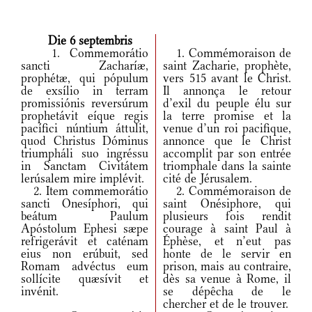
Die 6 septembris
1. Commemorátio
1. Commémoraison de
sancti Zacharíæ,
saint Zacharie, prophète,
prophétæ, qui pópulum
vers 515 avant le Christ.
de exsílio in terram
Il annonça le retour
promissiónis reversúrum
d’exil du peuple élu sur
prophetávit eíque regis
la terre promise et la
pacífici núntium áttulit,
venue d’un roi pacifique,
quod Christus Dóminus
annonce que le Christ
triumpháli suo ingréssu
accomplit par son entrée
in Sanctam Civitátem
triomphale dans la sainte
lerúsalem mire implévit.
cité de Jérusalem.
2. Item commemorátio
2. Commémoraison de
sancti Onesíphori, qui
saint Onésiphore, qui
beátum Paulum
plusieurs fois rendit
Apóstolum Ephesi sæpe
courage à saint Paul à
refrigerávit et caténam
Éphèse, et n’eut pas
eius non erúbuit, sed
honte de le servir en
Romam advéctus eum
prison, mais au contraire,
sollícite quæsívit et
dès sa venue à Rome, il
invénit.
se dépêcha de le
chercher et de le trouver.