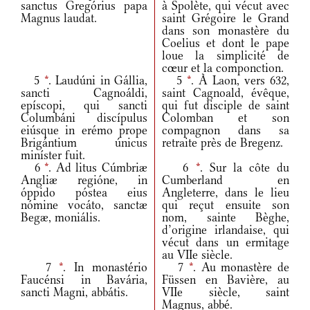
sanctus Gregórius papa
à Spolète, qui vécut avec
Magnus laudat.
saint Grégoire le Grand
dans son monastère du
Coelius et dont le pape
loue la simplicité de
cœur et la componction.
5
*
. Laudúni in Gállia,
5
*
. À Laon, vers 632,
sancti Cagnoáldi,
saint Cagnoald, évêque,
epíscopi, qui sancti
qui fut disciple de saint
Columbáni discípulus
Colomban et son
eiúsque in erémo prope
compagnon dans sa
Brigántium únicus
retraite près de Bregenz.
miníster fuit.
6
*
. Ad litus Cúmbriæ
6
*
. Sur la côte du
Angliæ regióne, in
Cumberland en
óppido póstea eius
Angleterre, dans le lieu
nómine vocáto, sanctæ
qui reçut ensuite son
Begæ, moniális.
nom, sainte Bèghe,
d’origine irlandaise, qui
vécut dans un ermitage
au VIIe siècle.
7
*
. In monastério
7
*
. Au monastère de
Faucénsi in Bavária,
Füssen en Bavière, au
sancti Magni, abbátis.
VIIe siècle, saint
Magnus, abbé.