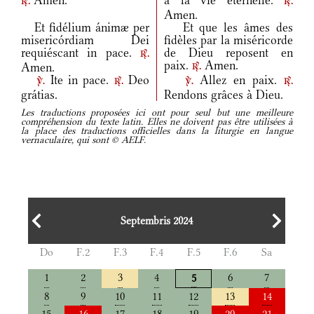
Amen.
à la vie éternelle.
r.
r.
Amen.
Et fidélium ánimæ per
Et que les âmes des
misericórdiam Dei
fidèles par la miséricorde
requiéscant in pace.
de Dieu reposent en
r.
paix.
Amen.
Amen.
r.
Ite in pace.
Deo
Allez en paix.
v.
r.
v.
r.
grátias.
Rendons grâces à Dieu.
Les traductions proposées ici ont pour seul but une meilleure
compréhension du texte latin. Elles ne doivent pas être utilisées à
la place des traductions officielles dans la liturgie en langue
vernaculaire, qui sont © AELF.
Septembris 2024
Do
F.2
F.3
F.4
F.5
F.6
Sa
1
2
3
4
6
7
5
8
9
10
11
12
13
14
15
16
17
18
19
20
21