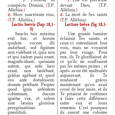
v.
v.
conspéctu Dómini,
(
T.P.
devant Dieu,
(
T.P.
Allelúia.
)
Alléluia.
)
Mors sanctórum eius,
La mort de Ses saints
r.
r.
(
T.P. Allelúia.
)
(
T.P. Alléluia
)
.
Lectio brevis (Sap 18,1-
Lecture brève (Sg 18,1-
3)
3)
Sanctis tuis máxima
Une grande lumière
erat lux; et horum
éclairait Tes saints, et
quidem vocem illi
ceux-ci entendaient leur
audiébant, sed figúram
voix, mais ne voyaient
non vidébant et, quia non
pas leur visage. Pour
et ipsi éadem passi erant,
eux, ils Te glorifiaient de
magnificábant; quóniam
ce qu'ils ne souffraient
autem, qui ante læsi
pas les mêmes peines ; et
erant, non lædébant,
après avoir été maltraités
grátias agébant et, quod
auparavant, ils Te
eos ante distulíssent,
rendaient grâces
donum petébant. Propter
maintenant qu'on avait
quod ignis ardéntem
cessé de leur nuire, et ils
colúmnam, ducem
Te priaient de continuer
ignótæ viæ, et solem
à faire cette différence
sine læsúra gloriósæ
entre eux et leurs
peregrinatiónis
ennemis. C'est pourquoi
præstitísti.
ils eurent une colonne