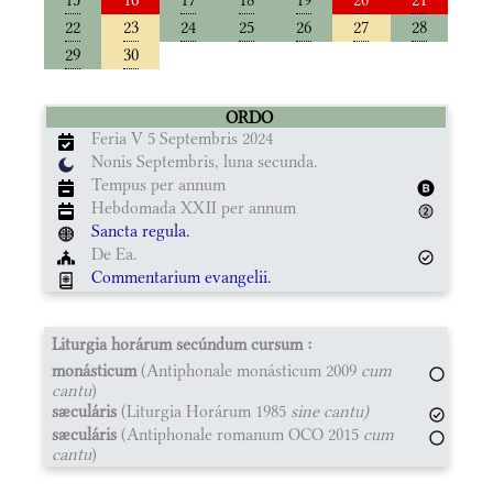
22
23
24
25
26
27
28
29
30
ORDO
Feria V 5 Septembris 2024
Nonis Septembris, luna secunda.
Tempus per annum
Hebdomada XXII per annum
Sancta regula.
De Ea.
Commentarium evangelii.
Liturgia horárum secúndum cursum :
monásticum
(Antiphonale monásticum 2009
cum
cantu
)
sæculáris
(Liturgia Horárum 1985
sine cantu)
sæculáris
(Antiphonale romanum OCO 2015
cum
cantu
)