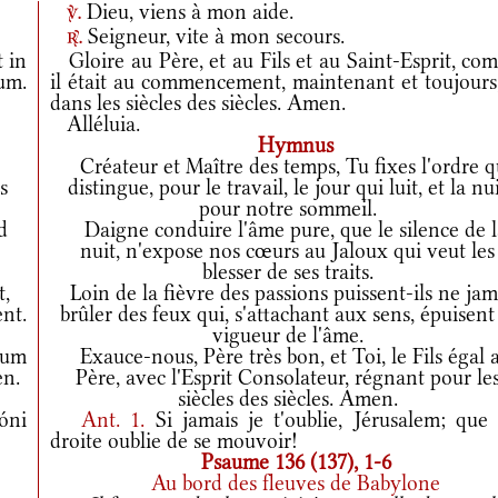
Dieu, viens à mon aide.
v.
Seigneur, vite à mon secours.
r.
t in
Gloire au Père, et au Fils et au Saint-Esprit, co
rum.
il était au commencement, maintenant et toujours,
dans les siècles des siècles. Amen.
Alléluia.
Hymnus
Créateur et Maître des temps, Tu fixes l'ordre q
s
distingue, pour le travail, le jour qui luit, et la nu
pour notre sommeil.
d
Daigne conduire l'âme pure, que le silence de l
nuit, n'expose nos cœurs au Jaloux qui veut les
blesser de ses traits.
t,
Loin de la fièvre des passions puissent-ils ne jam
nt.
brûler des feux qui, s'attachant aux sens, épuisent
vigueur de l'âme.
Cum
Exauce-nous, Père très bon, et Toi, le Fils égal 
en.
Père, avec l'Esprit Consolateur, régnant pour le
siècles des siècles. Amen.
óni
Ant.
1.
Si jamais je t'oublie, Jérusalem; que
droite oublie de se mouvoir!
Psaume 136 (137), 1-6
Au bord des fleuves de Babylone