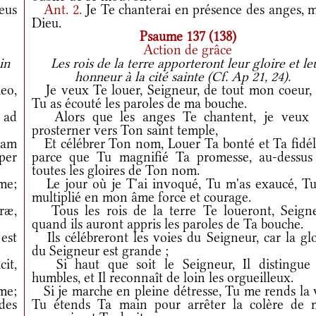
eus
Ant.
2.
Je Te chanterai en présence des anges, 
Dieu.
Psaume 137 (138)
Action de grâce
in
Les rois de la terre apporteront leur gloire et le
honneur à la cité sainte (Cf. Ap 21, 24).
eo,
Je veux Te louer, Seigneur, de tout mon coeur, 
Tu as écouté les paroles de ma bouche.
 ad
Alors que les anges Te chantent, je veux
prosterner vers Ton saint temple,
iam
Et célébrer Ton nom, Louer Ta bonté et Ta fidéli
per
parce que Tu magnifié Ta promesse, au-dessus
toutes les gloires de Ton nom.
me;
Le jour où je T'ai invoqué, Tu m'as exaucé, Tu
multiplié en mon âme force et courage.
ræ,
Tous les rois de la terre Te loueront, Seigne
quand ils auront appris les paroles de Ta bouche.
est
Ils célébreront les voies du Seigneur, car la glo
du Seigneur est grande ;
it,
Si haut que soit le Seigneur, Il distingue 
humbles, et Il reconnaît de loin les orgueilleux.
 me;
Si je marche en pleine détresse, Tu me rends la v
des
Tu étends Ta main pour arrêter la colère de 