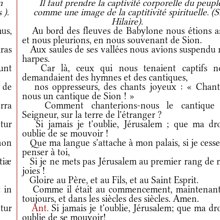
n
Il faut prendre la captivité corporelle du peupl
 ).
comme une image de la captitivité spirituelle. (S
Hilaire).
us,
Au bord des fleuves de Babylone nous étions as
et nous pleurions, en nous souvenant de Sion.
ras
Aux saules de ses vallées nous avions suspendu 
harpes.
unt
Car là, ceux qui nous tenaient captifs n
demandaient des hymnes et des cantiques,
 de
nos oppresseurs, des chants joyeux : « Chant
nous un cantique de Sion ! »
erra
Comment chanterions-nous le cantique
Seigneur, sur la terre de l'étranger ?
tur
Si jamais je t'oublie, Jérusalem ; que ma dro
oublie de se mouvoir !
non
Que ma langue s'attache à mon palais, si je cesse
penser à toi,
tiæ
Si je ne mets pas Jérusalem au premier rang de 
joies !
Gloire au Père, et au Fils, et au Saint Esprit.
 in
Comme il était au commencement, maintenant
toujours, et dans les siècles des siècles. Amen.
etur
Ant.
Si jamais je t'oublie, Jérusalem; que ma dr
oublie de se mouvoir!