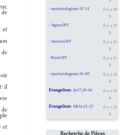
ur,
: martyrologium 07-21
il y a 20
e de
h
: AgnusXV
il y a 21
 et
h
mon
: SanctusXV
il y a 21
h
 de
: KyrieXV
il y a 21
h
: martyrologium 01-05
oir
il y a 22
h
: il
Evangelium
: Jn17,20-26
il y a 22
vre
h
Evangelium
: Mt16,21-27
il y a 22
 de
h
ple
 et
Recherche de Pièces