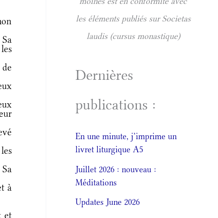
moines est en conformité avec
les éléments publiés sur Societas
mon
laudis (cursus monastique)
 Sa
les
 de
Dernières
eux
publications :
ceux
cœur
levé
En une minute, j’imprime un
livret liturgique A5
 les
 Sa
Juillet 2026 : nouveau :
Méditations
t à
Updates June 2026
 et