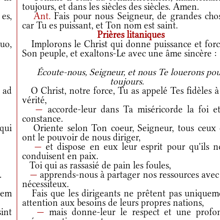
toujours, et dans les siècles des siècles. Amen.
es,
Ant.
Fais pour nous Seigneur, de grandes chos
car Tu es puissant, et Ton nom est saint.
Prières litaniques
uo,
Implorons le Christ qui donne puissance et forc
Son peuple, et exaltons-Le avec une âme sincère :
.
Écoute-nous, Seigneur, et nous Te louerons po
toujours.
 ad
O Christ, notre force, Tu as appelé Tes fidèles à
vérité,
—
accorde-leur dans Ta miséricorde la foi et
constance.
qui
Oriente selon Ton coeur, Seigneur, tous ceux 
ont le pouvoir de nous diriger,
—
et dispose en eux leur esprit pour qu'ils n
conduisent en paix.
Toi qui as rassasié de pain les foules,
.
—
apprends-nous à partager nos ressources avec 
nécessiteux.
nem
Fais que les dirigeants ne prêtent pas uniquem
attention aux besoins de leurs propres nations,
int
—
mais donne-leur le respect et une profo