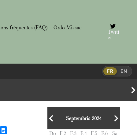
ions fréquentes (FAQ)
Ordo Missae
Twitt
er
FR
EN
Septembris 2024
Do
F.2
F.3
F.4
F.5
F.6
Sa