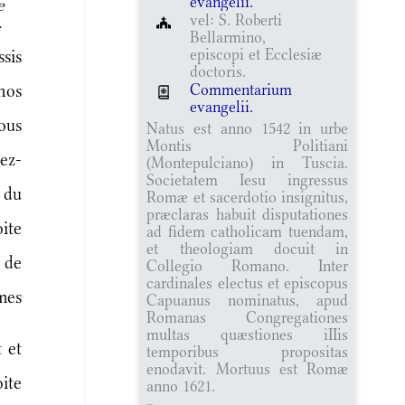
evangelii.
e
vel: S. Roberti
.
Bellarmino,
episcopi et Ecclesiæ
sis
doctoris.
Commentarium
nos
evangelii.
ous
Natus est anno 1542 in urbe
Montis Politiani
ez-
(Montepulciano) in Tuscia.
Societatem Iesu ingressus
 du
Romæ et sacerdotio insignitus,
præclaras habuit disputationes
ite
ad fidem catholicam tuendam,
et theologiam docuit in
 de
Collegio Romano. Inter
cardinales electus et episcopus
mes
Capuanus nominatus, apud
Romanas Congregationes
multas quæstiones iIIis
 et
temporibus propositas
enodavit. Mortuus est Romæ
oite
anno 1621.