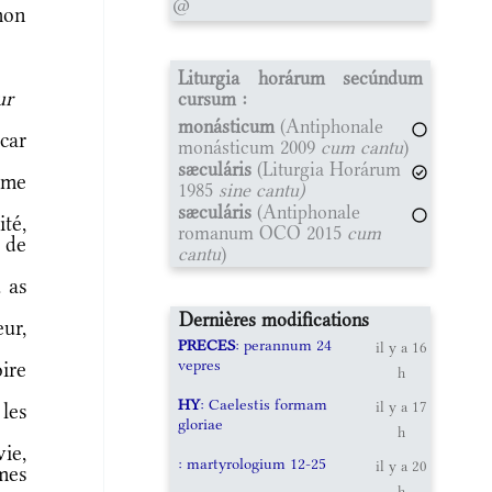
@
mon
Liturgia horárum secúndum
ur
cursum :
monásticum
(Antiphonale
car
monásticum 2009
cum cantu
)
sæculáris
(Liturgia Horárum
 me
1985
sine cantu)
sæculáris
(Antiphonale
té,
romanum OCO 2015
cum
 de
cantu
)
 as
Dernières modifications
ur,
PRECES
: perannum 24
il y a 16
vepres
ire
h
HY
: Caelestis formam
il y a 17
les
gloriae
h
ie,
: martyrologium 12-25
il y a 20
mes
h