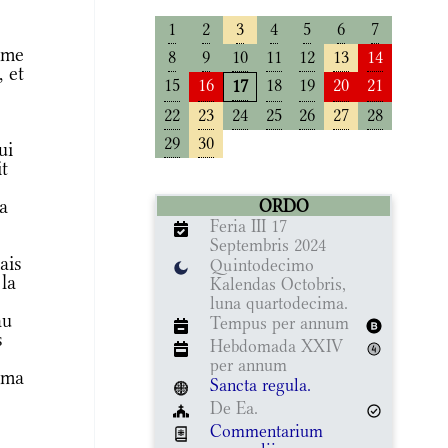
1
2
3
4
5
6
7
mme
8
9
10
11
12
13
14
 et
15
16
18
19
20
21
17
22
23
24
25
26
27
28
29
30
ui
it
a
ORDO
Feria III 17
Septembris 2024
ais
Quintodecimo
 la
Kalendas Octobris,
luna quartodecima.
au
Tempus per annum
s
Hebdomada XXIV
per annum
 ma
Sancta regula.
De Ea.
Commentarium