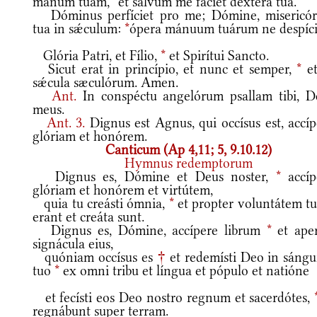
manum tuam,
*
et salvum me fáciet déxtera tua.
Dóminus perfíciet pro me; Dómine, misericór
tua in sǽculum:
*
ópera mánuum tuárum ne despíci
Glória Patri, et Fílio,
*
et Spirítui Sancto.
Sicut erat in princípio, et nunc et semper,
*
et
sǽcula sæculórum. Amen.
Ant.
In conspéctu angelórum psallam tibi, D
meus.
Ant.
3.
Dignus est Agnus, qui occísus est, accíp
glóriam et honórem.
Canticum (Ap 4,11; 5, 9.10.12)
Hymnus redemptorum
Dignus es, Dómine et Deus noster,
*
accíp
glóriam et honórem et virtútem,
quia tu creásti ómnia,
*
et propter voluntátem t
erant et creáta sunt.
Dignus es, Dómine, accípere librum
*
et aper
signácula eius,
quóniam occísus es
†
et redemísti Deo in sángu
tuo
*
ex omni tribu et língua et pópulo et natióne
et fecísti eos Deo nostro regnum et sacerdótes,
regnábunt super terram.