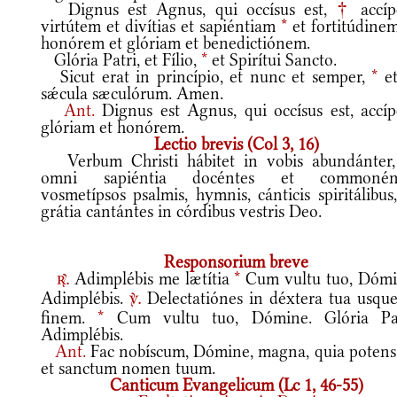
Dignus est Agnus, qui occísus est,
†
accíp
virtútem et divítias et sapiéntiam
*
et fortitúdinem
honórem et glóriam et benedictiónem.
Glória Patri, et Fílio,
*
et Spirítui Sancto.
Sicut erat in princípio, et nunc et semper,
*
et
sǽcula sæculórum. Amen.
Ant.
Dignus est Agnus, qui occísus est, accíp
glóriam et honórem.
Lectio brevis (Col 3, 16)
Verbum Christi hábitet in vobis abundánter,
omni sapiéntia docéntes et commonén
vosmetípsos psalmis, hymnis, cánticis spiritálibus
grátia cantántes in córdibus vestris Deo.
Responsorium breve
Adimplébis me lætítia
*
Cum vultu tuo, Dómi
r.
Adimplébis.
Delectatiónes in déxtera tua usque
v.
finem.
*
Cum vultu tuo, Dómine. Glória Pat
Adimplébis.
Ant.
Fac nobíscum, Dómine, magna, quia potens 
et sanctum nomen tuum.
Canticum Evangelicum (Lc 1, 46-55)