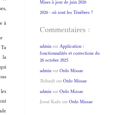
Mises à jour de juin 2026
es,
2026 : où sont les Ténèbres ?
e à
Commentaires :
ur
admin
sur
Application :
 Ta
fonctionnalités et corrections du
 la
26 octobre 2025
qui
admin
sur
Ordo Missae
ous
Thibault
sur
Ordo Missae
les
admin
sur
Ordo Missae
ent
Josué Kado
sur
Ordo Missae
nde