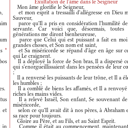
Exultation de l'âme dans le Seigneur
Mon âme glorifie le Seigneur,
o,
et mon esprit a tressailli d'allégresse en Dieu 
Sauveur,
nim
parce qu'Il a pris en considération l'humilité de
servante. Car voici que, désormais, toutes 
générations me diront bienheureuse,
tum
parce que Celui qui est puissant a fait en moi
grandes choses, et Son nom est saint,
es
*
et Sa miséricorde se répand d'âge en âge sur c
qui Le craignent.
bos
Il a déployé la force de Son bras, Il a dispersé 
qui s'enorgueillissaient dans les pensées de leur 
;
Il a renversé les puissants de leur trône, et Il a é
les humbles ;
es.
Il a comblé de biens les affamés, et Il a renvoyé
riches les mains vides.
tus
Il a relevé Israël, Son enfant, Se souvenant de
miséricorde,
 et
selon ce qu'Il avait dit à nos pères, à Abraham e
sa race pour toujours.
Gloire au Père, et au Fils, et au Saint Esprit.
 in
Comme il était au commencement, maintenant