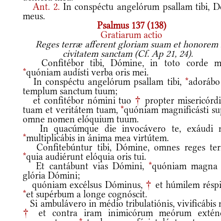
Ant.
2.
In conspéctu angelórum psallam tibi, D
meus.
Psalmus 137 (138)
Gratiarum actio
Reges terræ afferent gloriam suam et honorem 
civitatem sanctam (Cf. Ap 21, 24).
Confitébor tibi, Dómine, in toto corde m
*
quóniam audísti verba oris mei.
In conspéctu angelórum psallam tibi,
*
adorábo
templum sanctum tuum;
et confitébor nómini tuo
†
propter misericórd
tuam et veritátem tuam,
*
quóniam magnificásti su
omne nomen elóquium tuum.
In quacúmque die invocávero te, exáudi 
*
multiplicábis in ánima mea virtútem.
Confitebúntur tibi, Dómine, omnes reges ter
*
quia audiérunt elóquia oris tui.
Et cantábunt vias Dómini,
*
quóniam magna 
glória Dómini;
quóniam excélsus Dóminus,
†
et húmilem réspic
*
et supérbum a longe cognóscit.
Si ambulávero in médio tribulatiónis, vivificábis
†
et contra iram inimicórum meórum extén