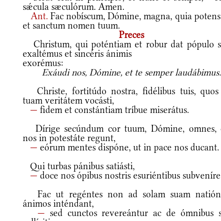
sǽcula sæculórum. Amen.
Ant.
Fac nobíscum, Dómine, magna, quia potens 
et sanctum nomen tuum.
Preces
Christum, qui poténtiam et robur dat pópulo s
exaltémus et sincéris ánimis
exorémus:
Exáudi nos, Dómine, et te semper laudábimus
Christe, fortitúdo nostra, fidélibus tuis, quos
tuam veritátem vocásti,
—
fidem et constántiam tríbue miserátus.
Dírige secúndum cor tuum, Dómine, omnes, 
nos in potestáte regunt,
—
eórum mentes dispóne, ut in pace nos ducant.
Qui turbas pánibus satiásti,
—
doce nos ópibus nostris esuriéntibus subveníre
Fac ut regéntes non ad solam suam natió
ánimos inténdant,
—
sed cunctos revereántur ac de ómnibus s