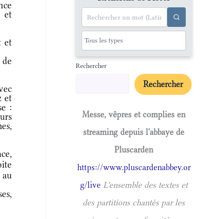
nce
 et
 et
 de
Rechercher
Rechercher
vec
z et
se :
Messe, vêpres et complies en
urs
es,
streaming depuis l'abbaye de
Pluscarden
ce,
ite
https://www.pluscardenabbey.or
 au
g/live
L'ensemble des textes et
es,
des partitions chantés par les