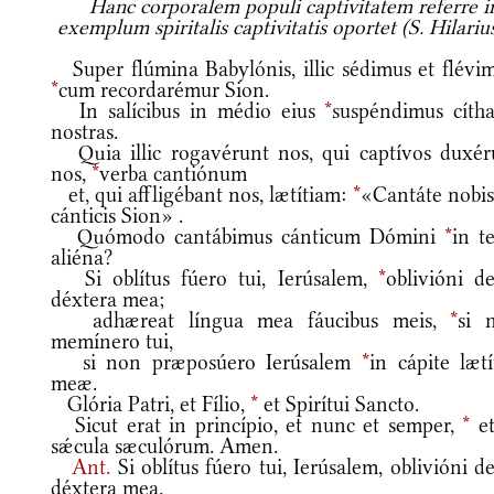
Hanc corporalem populi captivitatem referre i
exemplum spiritalis captivitatis oportet (S. Hilarius
Super flúmina Babylónis, illic sédimus et flévim
*
cum recordarémur Sion.
In salícibus in médio eius
*
suspéndimus cítha
nostras.
Quia illic rogavérunt nos, qui captívos duxér
nos,
*
verba cantiónum
et, qui affligébant nos, lætítiam:
*
«Cantáte nobis
cánticis Sion» .
Quómodo cantábimus cánticum Dómini
*
in t
aliéna?
Si oblítus fúero tui, Ierúsalem,
*
oblivióni de
déxtera mea;
adhæreat língua mea fáucibus meis,
*
si 
memínero tui,
si non præposúero Ierúsalem
*
in cápite lætí
meæ.
Glória Patri, et Fílio,
*
et Spirítui Sancto.
Sicut erat in princípio, et nunc et semper,
*
et
sǽcula sæculórum. Amen.
Ant.
Si oblítus fúero tui, Ierúsalem, oblivióni d
déxtera mea.