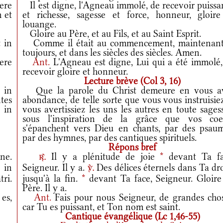
ere
Il est digne, l'Agneau immolé, de recevoir puissa
 et
et richesse, sagesse et force, honneur, gloire
louange.
Gloire au Père, et au Fils, et au Saint Esprit.
 in
Comme il était au commencement, maintenant
toujours, et dans les siècles des siècles. Amen.
ere
Ant.
L'Agneau est digne, Lui qui a été immolé,
recevoir gloire et honneur.
Lecture brève (Col 3, 16)
 in
Que la parole du Christ demeure en vous a
tes
abondance, de telle sorte que vous vous instruisie
, in
vous avertissiez les uns les autres en toute sages
sous l'inspiration de la grâce que vos coe
s'épanchent vers Dieu en chants, par des psaum
par des hymnes, par des cantiques spirituels.
Répons bref
ne.
Il y a plénitude de joie
*
devant Ta fa
r.
 in
Seigneur. Il y a.
Des délices éternels dans Ta dro
v.
ri.
jusqu'à la fin.
*
devant Ta face, Seigneur. Gloire
Père. Il y a.
es,
Ant.
Fais pour nous Seigneur, de grandes chos
car Tu es puissant, et Ton nom est saint.
Cantique évangélique (Lc 1,46-55)