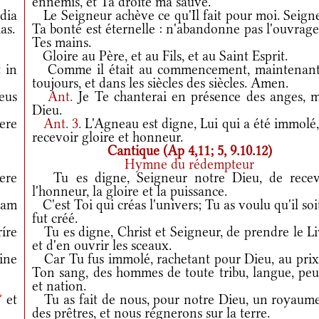
ennemis, et Ta droite ma sauve.
dia
Le Seigneur achève ce qu'Il fait pour moi. Seigne
as.
Ta bonté est éternelle : n'abandonne pas l'ouvrag
Tes mains.
Gloire au Père, et au Fils, et au Saint Esprit.
 in
Comme il était au commencement, maintenant
toujours, et dans les siècles des siècles. Amen.
eus
Ant.
Je Te chanterai en présence des anges, 
Dieu.
ere
Ant.
3.
L'Agneau est digne, Lui qui a été immolé,
recevoir gloire et honneur.
Cantique (Ap 4,11; 5, 9.10.12)
Hymne du rédempteur
ere
Tu es digne, Seigneur notre Dieu, de recev
l'honneur, la gloire et la puissance.
uam
C'est Toi qui créas l'univers; Tu as voulu qu'il soit
fut créé.
íre
Tu es digne, Christ et Seigneur, de prendre le Li
et d'en ouvrir les sceaux.
ine
Car Tu fus immolé, rachetant pour Dieu, au prix
Ton sang, des hommes de toute tribu, langue, peu
et nation.
*
et
Tu as fait de nous, pour notre Dieu, un royaume
des prêtres, et nous régnerons sur la terre.