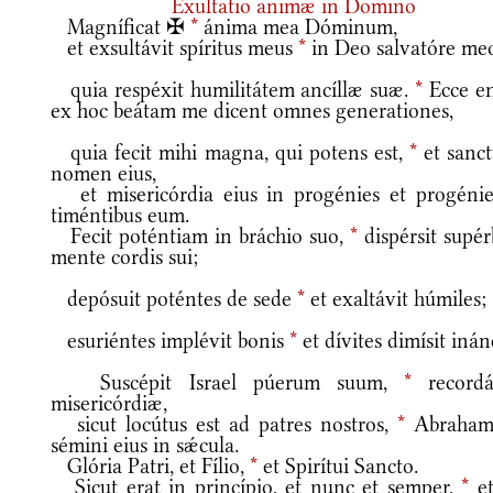
Exultatio animæ in Domino
Magníficat ✠
*
ánima mea Dóminum,
et exsultávit spíritus meus
*
in Deo salvatóre me
quia respéxit humilitátem ancíllæ suæ.
*
Ecce e
ex hoc beátam me dicent omnes generationes,
quia fecit mihi magna, qui potens est,
*
et sanc
nomen eius,
et misericórdia eius in progénies et progéni
timéntibus eum.
Fecit poténtiam in bráchio suo,
*
dispérsit supér
mente cordis sui;
depósuit poténtes de sede
*
et exaltávit húmiles;
esuriéntes implévit bonis
*
et dívites dimísit inán
Suscépit Israel púerum suum,
*
recordá
misericórdiæ,
sicut locútus est ad patres nostros,
*
Abraham
sémini eius in sǽcula.
Glória Patri, et Fílio,
*
et Spirítui Sancto.
Sicut erat in princípio, et nunc et semper,
*
et