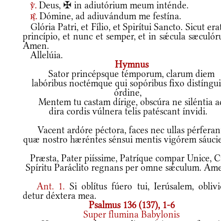
Deus, ✠ in adiutórium meum inténde.
v.
Dómine, ad adiuvándum me festína.
r.
Glória Patri, et Fílio, et Spirítui Sancto. Sicut era
princípio, et nunc et semper, et in sǽcula sæculó
Amen.
Allelúia.
Hymnus
Sator princépsque témporum, clarum diem
labóribus noctémque qui sopóribus fixo distíngui
órdine,
Mentem tu castam dírige, obscúra ne siléntia a
dira cordis vúlnera telis patéscant ínvidi.
Vacent ardóre péctora, faces nec ullas pérferan
quæ nostro hæréntes sénsui mentis vigórem sáucie
Præsta, Pater piíssime, Patríque compar Unice, 
Spíritu Paráclito regnans per omne sǽculum. Am
Ant.
1.
Si oblítus fúero tui, Ierúsalem, oblivi
detur déxtera mea.
Psalmus 136 (137), 1-6
Super flumina Babylonis