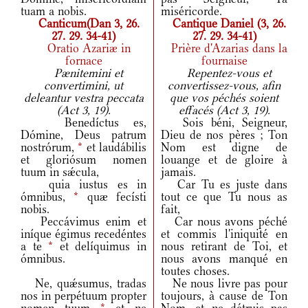
tuam a nobis.
miséricorde.
Canticum(Dan 3, 26.
Cantique Daniel (3, 26.
27. 29. 34-41)
27. 29. 34-41)
Oratio Azariæ in
Prière d'Azarias dans la
fornace
fournaise
Pænitemini et
Repentez-vous et
convertimini, ut
convertissez-vous, afin
deleantur vestra peccata
que vos péchés soient
(Act 3, 19).
effacés (Act 3, 19).
Benedíctus es,
Sois béni, Seigneur,
Dómine, Deus patrum
Dieu de nos pères ; Ton
nostrórum,
*
et laudábilis
Nom est digne de
et gloriósum nomen
louange et de gloire à
tuum in sǽcula,
jamais.
quia iustus es in
Car Tu es juste dans
ómnibus,
*
quæ fecísti
tout ce que Tu nous as
nobis.
fait,
Peccávimus enim et
Car nous avons péché
iníque égimus recedéntes
et commis l'iniquité en
a te
*
et delíquimus in
nous retirant de Toi, et
ómnibus.
nous avons manqué en
toutes choses.
Ne, quǽsumus, tradas
Ne nous livre pas pour
nos in perpétuum propter
toujours, à cause de Ton