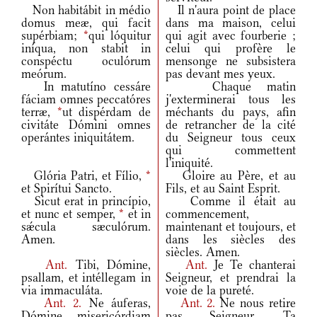
Non habitábit in médio
Il n'aura point de place
domus meæ, qui facit
dans ma maison, celui
supérbiam;
*
qui lóquitur
qui agit avec fourberie ;
iníqua, non stabit in
celui qui profère le
conspéctu oculórum
mensonge ne subsistera
meórum.
pas devant mes yeux.
In matutíno cessáre
Chaque matin
fáciam omnes peccatóres
j'exterminerai tous les
terræ,
*
ut dispérdam de
méchants du pays, afin
civitáte Dómini omnes
de retrancher de la cité
operántes iniquitátem.
du Seigneur tous ceux
qui commettent
l'iniquité.
Glória Patri, et Fílio,
*
Gloire au Père, et au
et Spirítui Sancto.
Fils, et au Saint Esprit.
Sicut erat in princípio,
Comme il était au
et nunc et semper,
*
et in
commencement,
sǽcula sæculórum.
maintenant et toujours, et
Amen.
dans les siècles des
siècles. Amen.
Ant.
Tibi, Dómine,
Ant.
Je Te chanterai
psallam, et intéllegam in
Seigneur, et prendrai la
via immaculáta.
voie de la pureté.
Ant.
2.
Ne áuferas,
Ant.
2.
Ne nous retire
Dómine, misericórdiam
pas Seigneur, Ta