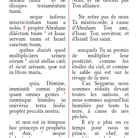
nomen tuum
*
et ne
Nom, et ne détruis pas
díssipes testaméntum
Ton alliance.
tuum,
neque áuferas
Ne retire pas de nous
misericórdiam tuam a
Ta miséricorde, à cause
nobis
†
propter Abraham
d'Abraham Ton ami,
diléctum tuum
*
et Isaac
d'Isaac Ton serviteur, et
servum tuum et Israel
d'Israël Ton saint,
sanctum tuum,
quibus dixísti quod
auxquels Tu as promis
multiplicáres semen
de multiplier leur
eórum
*
sicut stellas cæli
postérité; comme les
et sicut arénam, quæ est
étoiles du ciel, et comme
in lítore maris,
le sable qui est sur le
rivage de la mer.
quia, Dómine,
Car, Seigneur, nous
imminúti sumus plus
sommes réduits devant
quam omnes gentes
*
toutes les nations, et
sumúsque húmiles in
nous sommes aujourd'hui
univérsa terra hódie
humiliés par toute ta
propter peccáta nostra;
terre, à cause de nos
péchés.
et non est in témpore
Il n'y a plus en ce
hoc princeps et prophéta
temps pour nous ni
et dux,
*
neque
prince, ni chef, ni