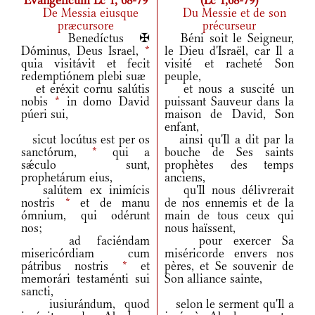
Evangelicum Lc 1, 68-79
(Lc 1,68-79)
De Messia eiusque
Du Messie et de son
præcursore
précurseur
Benedíctus ✠
Béni soit le Seigneur,
Dóminus, Deus Israel,
*
le Dieu d'Israël, car Il a
quia visitávit et fecit
visité et racheté Son
redemptiónem plebi suæ
peuple,
et eréxit cornu salútis
et nous a suscité un
nobis
*
in domo David
puissant Sauveur dans la
púeri sui,
maison de David, Son
enfant,
sicut locútus est per os
ainsi qu'Il a dit par la
sanctórum,
*
qui a
bouche de Ses saints
sǽculo sunt,
prophètes des temps
prophetárum eius,
anciens,
salútem ex inimícis
qu'Il nous délivrerait
nostris
*
et de manu
de nos ennemis et de la
ómnium, qui odérunt
main de tous ceux qui
nos;
nous haïssent,
ad faciéndam
pour exercer Sa
misericórdiam cum
miséricorde envers nos
pátribus nostris
*
et
pères, et Se souvenir de
memorári testaménti sui
Son alliance sainte,
sancti,
iusiurándum, quod
selon le serment qu'Il a