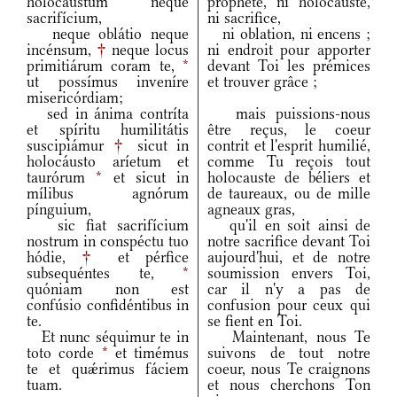
holocáustum neque
prophète, ni holocauste,
sacrifícium,
ni sacrifice,
neque oblátio neque
ni oblation, ni encens ;
incénsum,
†
neque locus
ni endroit pour apporter
primitiárum coram te,
*
devant Toi les prémices
ut possímus inveníre
et trouver grâce ;
misericórdiam;
sed in ánima contríta
mais puissions-nous
et spíritu humilitátis
être reçus, le coeur
suscipiámur
†
sicut in
contrit et l'esprit humilié,
holocáusto aríetum et
comme Tu reçois tout
taurórum
*
et sicut in
holocauste de béliers et
mílibus agnórum
de taureaux, ou de mille
pínguium,
agneaux gras,
sic fiat sacrifícium
qu'il en soit ainsi de
nostrum in conspéctu tuo
notre sacrifice devant Toi
hódie,
†
et pérfice
aujourd'hui, et de notre
subsequéntes te,
*
soumission envers Toi,
quóniam non est
car il n'y a pas de
confúsio confidéntibus in
confusion pour ceux qui
te.
se fient en Toi.
Et nunc séquimur te in
Maintenant, nous Te
toto corde
*
et timémus
suivons de tout notre
te et quǽrimus fáciem
coeur, nous Te craignons
tuam.
et nous cherchons Ton