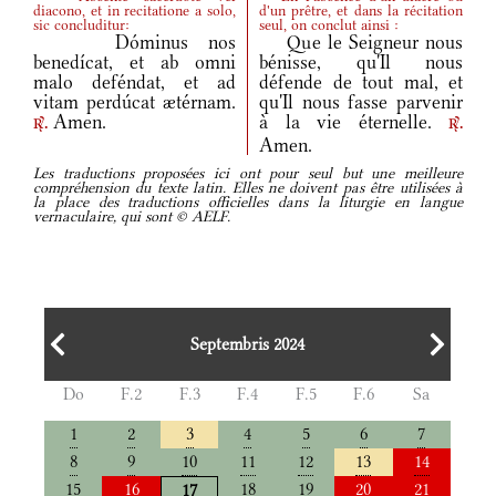
diacono, et in recitatione a solo,
d'un prêtre, et dans la récitation
sic concluditur:
seul, on conclut ainsi :
Dóminus nos
Que le Seigneur nous
benedícat, et ab omni
bénisse, qu'Il nous
malo deféndat, et ad
défende de tout mal, et
vitam perdúcat ætérnam.
qu'Il nous fasse parvenir
Amen.
à la vie éternelle.
r.
r.
Amen.
Les traductions proposées ici ont pour seul but une meilleure
compréhension du texte latin. Elles ne doivent pas être utilisées à
la place des traductions officielles dans la liturgie en langue
vernaculaire, qui sont © AELF.
Septembris 2024
Do
F.2
F.3
F.4
F.5
F.6
Sa
1
2
3
4
5
6
7
8
9
10
11
12
13
14
15
16
18
19
20
21
17