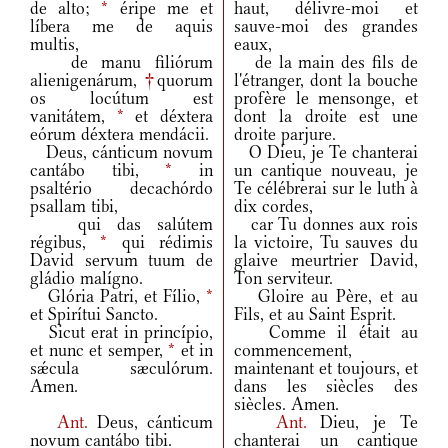
de alto;
*
éripe me et
haut, délivre-moi et
líbera me de aquis
sauve-moi des grandes
multis,
eaux,
de manu filiórum
de la main des fils de
alienigenárum,
†
quorum
l'étranger, dont la bouche
os locútum est
profère le mensonge, et
vanitátem,
*
et déxtera
dont la droite est une
eórum déxtera mendácii.
droite parjure.
Deus, cánticum novum
O Dieu, je Te chanterai
cantábo tibi,
*
in
un cantique nouveau, je
psaltério decachórdo
Te célébrerai sur le luth à
psallam tibi,
dix cordes,
qui das salútem
car Tu donnes aux rois
régibus,
*
qui rédimis
la victoire, Tu sauves du
David servum tuum de
glaive meurtrier David,
gládio malígno.
Ton serviteur.
Glória Patri, et Fílio,
*
Gloire au Père, et au
et Spirítui Sancto.
Fils, et au Saint Esprit.
Sicut erat in princípio,
Comme il était au
et nunc et semper,
*
et in
commencement,
sǽcula sæculórum.
maintenant et toujours, et
Amen.
dans les siècles des
siècles. Amen.
Ant.
Deus, cánticum
Ant.
Dieu, je Te
novum cantábo tibi.
chanterai un cantique