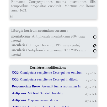
Romanas Congregationes multas quæstiones iIIis
temporibus propositas enodavit. Mortuus est Romæ
anno 1621.
@
Liturgia horárum secúndum cursum :
monásticum
(Antiphonale monásticum 2009
cum
cantu
)
sæculáris
(Liturgia Horárum 1985
sine cantu)
sæculáris
(Antiphonale romanum OCO 2015
cum
cantu
)
Dernières modifications
COL
: Omnipotens sempiterne Deus qui nos omnium
il y a 1 h
COL
: Omnipotens sempiterne Deus qui in dilecto
il y a 1 h
Responsorium Breve
: Ascendit fumus aromatum In
il y a 16 h
Antiphona
: Michael Gabriel cherubim
il y a 17 h
Antiphona
: O quam venerandus es
il y a 17 h