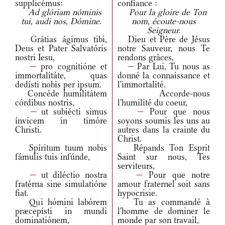
supplicémus:
confiance :
Ad glóriam nóminis
Pour la gloire de Ton
tui, audi nos, Dómine.
nom, écoute-nous
Seigneur.
Grátias ágimus tibi,
Dieu et Père de Jésus
Deus et Pater Salvatóris
notre Sauveur, nous Te
nostri Iesu,
rendons grâces,
—
pro cognitióne et
—
Par Lui, Tu nous as
immortalitáte, quas
donné la connaissance et
dedísti nobis per ipsum.
l'immortalité.
Concéde humilitátem
Accorde-nous
córdibus nostris,
l'humilité du coeur,
—
ut subiécti simus
—
Pour que nous
ínvicem in timóre
soyons soumis les uns au
Christi.
autres dans la crainte du
Christ.
Spíritum tuum nobis
Répands Ton Esprit
fámulis tuis infúnde,
Saint sur nous, Tes
serviteurs,
—
ut diléctio nostra
—
Pour que notre
fratérna sine simulatióne
amour fraternel soit sans
fiat.
hypocrisie.
Qui hómini labórem
Tu as commandé à
præcepísti in mundi
l'homme de dominer le
dominatiónem,
monde par son travail,