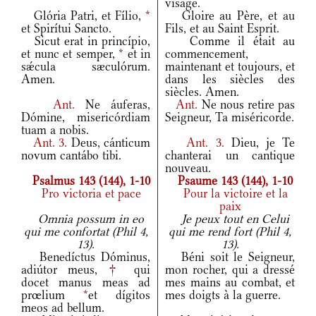
visage.
Glória Patri, et Fílio,
*
Gloire au Père, et au
et Spirítui Sancto.
Fils, et au Saint Esprit.
Sicut erat in princípio,
Comme il était au
et nunc et semper,
*
et in
commencement,
sǽcula sæculórum.
maintenant et toujours, et
Amen.
dans les siècles des
siècles. Amen.
Ant.
Ne áuferas,
Ant.
Ne nous retire pas
Dómine, misericórdiam
Seigneur, Ta miséricorde.
tuam a nobis.
Ant.
3.
Deus, cánticum
Ant.
3.
Dieu, je Te
novum cantábo tibi.
chanterai un cantique
nouveau.
Psalmus 143 (144), 1-10
Psaume 143 (144), 1-10
Pro victoria et pace
Pour la victoire et la
paix
Omnia possum in eo
Je peux tout en Celui
qui me confortat (Phil 4,
qui me rend fort (Phil 4,
13).
13).
Benedíctus Dóminus,
Béni soit le Seigneur,
adiútor meus,
†
qui
mon rocher, qui a dressé
docet manus meas ad
mes mains au combat, et
prœlium
*
et dígitos
mes doigts à la guerre.
meos ad bellum.