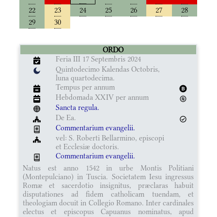
22
23
24
25
26
27
28
29
30
ORDO
Feria III 17 Septembris 2024
Quintodecimo Kalendas Octobris,
luna quartodecima.
Tempus per annum
Hebdomada XXIV per annum
Sancta regula.
De Ea.
Commentarium evangelii.
vel: S. Roberti Bellarmino, episcopi
et Ecclesiæ doctoris.
Commentarium evangelii.
Natus est anno 1542 in urbe Montis Politiani
(Montepulciano) in Tuscia. Societatem Iesu ingressus
Romæ et sacerdotio insignitus, præclaras habuit
disputationes ad fidem catholicam tuendam, et
theologiam docuit in Collegio Romano. Inter cardinales
electus et episcopus Capuanus nominatus, apud