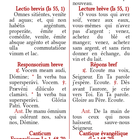
nouveau.
Lectio brevis (Is 55, 1)
Lecture brève (Is 55, 1)
Omnes sitiéntes, veníte
O vous tous qui avez
ad aquas; et, qui non
soif, venez aux eaux,
habétis argéntum,
vous-mêmes qui n'avez
properáte, émite et
pas d'argent ; venez,
comédite, veníte, émite
achetez du blé et
absque argénto et absque
mangez; venez, achetez
ulla commutatióne
sans argent, et sans rien
vinum et lac.
donner en échange, du
vin et du lait.
Responsorium breve
Répons bref
Vocem meam audi,
Ecoute ma voix,
r.
r.
Dómine;
*
In verba tua
Seigneur. En Ta parole
supersperávi. Vocem.
j'espère. Ecoute.
Dès
v.
v.
Prævéni dilúculo et
avant l'aurore, je crie
clamávi.
*
In verba tua
vers Toi. En Ta parole.
supersperávi. Glória
Gloire au Père. Ecoute.
Patri. Vocem.
Ant.
De manu ómnium
Ant.
De la main de
qui odérunt nos, salva
tous ceux qui nous
nos, Dómine.
haïssent, sauve-nous
Seigneur.
Canticum
Cantique évangélique