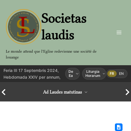
Aller
au
Societas
contenu
laudis
Le monde attend que l'Eglise redevienne une société de
louange
Feria III 17 Septembris 2024,
De
Liturgia
FR
EN
Ea
Horarum
Hebdomada XXIV per annum,
Ad Laudes matutinas