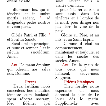
óriens ex alto,
soleil levant nous a
visités d'en haut,
illumináre his, qui in
pour éclairer ceux qui
ténebris et in umbra
sont assis dans les
mortis sedent,
*
ad
ténèbres et à l'ombre de
dirigéndos pedes nostros
la mort, pour diriger nos
in viam pacis.
pas dans la voie de la
paix.
Glória Patri, et Fílio,
*
Gloire au Père, et au
et Spirítui Sancto.
Fils, et au Saint Esprit.
Sicut erat in princípio,
Comme il était au
et nunc et semper,
*
et in
commencement,
sǽcula sæculórum.
maintenant et toujours, et
Amen.
dans les siècles des
siècles. Amen.
Ant.
De manu ómnium
Ant.
De la main de
qui odérunt nos, salva
tous ceux qui nous
nos, Dómine.
haïssent, sauve-nous
Seigneur.
Preces
Prières litaniques
Deus, lætítiam nobis
Dieu fortifie notre
concédens hoc matutíno
espérance en nous
témpore eum laudándi,
donnant la joie de Le
spem róborat nostram.
louer dès le matin.
Ideo fidénter ipsi
Supplions-Le avec