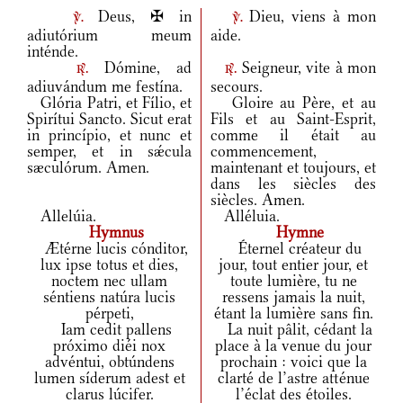
Deus, ✠ in
Dieu, viens à mon
v.
v.
adiutórium meum
aide.
inténde.
Dómine, ad
Seigneur, vite à mon
r.
r.
adiuvándum me festína.
secours.
Glória Patri, et Fílio, et
Gloire au Père, et au
Spirítui Sancto. Sicut erat
Fils et au Saint-Esprit,
in princípio, et nunc et
comme il était au
semper, et in sǽcula
commencement,
sæculórum. Amen.
maintenant et toujours, et
dans les siècles des
siècles. Amen.
Allelúia.
Alléluia.
Hymnus
Hymne
Ætérne lucis cónditor,
Éternel créateur du
lux ipse totus et dies,
jour, tout entier jour, et
noctem nec ullam
toute lumière, tu ne
séntiens natúra lucis
ressens jamais la nuit,
pérpeti,
étant la lumière sans fin.
Iam cedit pallens
La nuit pâlit, cédant la
próximo diéi nox
place à la venue du jour
advéntui, obtúndens
prochain : voici que la
lumen síderum adest et
clarté de l’astre atténue
clarus lúcifer.
l’éclat des étoiles.