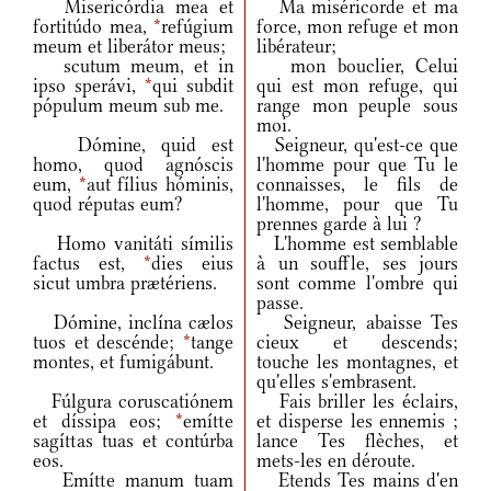
Misericórdia mea et
Ma miséricorde et ma
fortitúdo mea,
*
refúgium
force, mon refuge et mon
meum et liberátor meus;
libérateur;
scutum meum, et in
mon bouclier, Celui
ipso sperávi,
*
qui subdit
qui est mon refuge, qui
pópulum meum sub me.
range mon peuple sous
moi.
Dómine, quid est
Seigneur, qu'est-ce que
homo, quod agnóscis
l'homme pour que Tu le
eum,
*
aut fílius hóminis,
connaisses, le fils de
quod réputas eum?
l'homme, pour que Tu
prennes garde à lui ?
Homo vanitáti símilis
L'homme est semblable
factus est,
*
dies eius
à un souffle, ses jours
sicut umbra prætériens.
sont comme l'ombre qui
passe.
Dómine, inclína cælos
Seigneur, abaisse Tes
tuos et descénde;
*
tange
cieux et descends;
montes, et fumigábunt.
touche les montagnes, et
qu'elles s'embrasent.
Fúlgura coruscatiónem
Fais briller les éclairs,
et díssipa eos;
*
emítte
et disperse les ennemis ;
sagíttas tuas et contúrba
lance Tes flèches, et
eos.
mets-les en déroute.
Emítte manum tuam
Etends Tes mains d'en