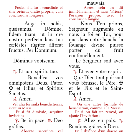
mauvais.
Postea dicitur immediate et
Après cela on dit
sine orémus oratio propria, cum
immédiatement et sans "Prions"
conclusione longiore.
l'oraison propre, avec la
conclusion longue.
Auge in nobis,
Nous T'en prions,
quǽsumus, Dómine,
Seigneur, augmente en
fidem tuam, ut in ore
nous la foi en Toi, pour
nostro perfécta laus tua
que dans notre bouche la
cæléstes iúgiter áfferat
louange divine puisse
fructus. Per Dóminum.
porter du fruit
continuellement.
Dóminus vobíscum.
Le Seigneur soit avec
vous.
Et cum spíritu tuo.
Et avec votre esprit.
r.
r.
Benedícat vos
Que Dieu tout puissant
omnípotens Deus, Pater,
vous bénisse, le Père, ✠
✠ et Fílius, et Spíritus
et le Fils et le Saint-
Sanctus.
Esprit.
Amen.
Amen.
r.
r.
Vel alia formula benedictionis,
Ou une autre formule de
sicut in Missa.
bénédiction, comme à la Messe.
Et si fit dimissio, sequitur
Et si on fait un renvoi, on
invitatio:
ajoute l'invitation :
Ite in pace.
Deo
Allez en paix.
v.
r.
v.
r.
grátias.
Rendons grâces à Dieu.
Absente sacerdote vel
En l'absence d'un diacre ou