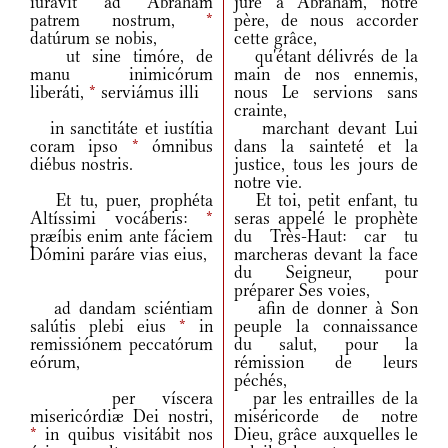
iurávit ad Abraham
juré à Abraham, notre
patrem nostrum,
*
père, de nous accorder
datúrum se nobis,
cette grâce,
ut sine timóre, de
qu'étant délivrés de la
manu inimicórum
main de nos ennemis,
liberáti,
*
serviámus illi
nous Le servions sans
crainte,
in sanctitáte et iustítia
marchant devant Lui
coram ipso
*
ómnibus
dans la sainteté et la
diébus nostris.
justice, tous les jours de
notre vie.
Et tu, puer, prophéta
Et toi, petit enfant, tu
Altíssimi vocáberis:
*
seras appelé le prophète
præíbis enim ante fáciem
du Très-Haut: car tu
Dómini paráre vias eius,
marcheras devant la face
du Seigneur, pour
préparer Ses voies,
ad dandam sciéntiam
afin de donner à Son
salútis plebi eius
*
in
peuple la connaissance
remissiónem peccatórum
du salut, pour la
eórum,
rémission de leurs
péchés,
per víscera
par les entrailles de la
misericórdiæ Dei nostri,
miséricorde de notre
*
in quibus visitábit nos
Dieu, grâce auxquelles le