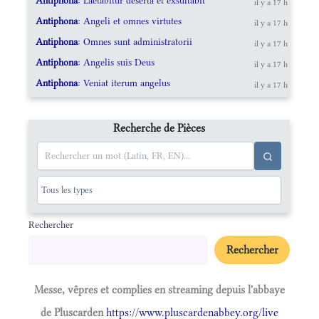
Antiphona
: Laetabitur deserta et exsultabit
il y a 17 h
Antiphona
: Angeli et omnes virtutes
il y a 17 h
Antiphona
: Omnes sunt administratorii
il y a 17 h
Antiphona
: Angelis suis Deus
il y a 17 h
Antiphona
: Veniat iterum angelus
il y a 17 h
Recherche de Pièces
Rechercher
Rechercher
Messe, vêpres et complies en streaming depuis l'abbaye
de Pluscarden
https://www.pluscardenabbey.org/live