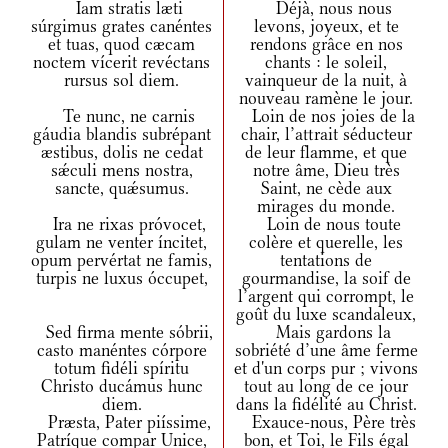
Iam stratis læti
Déjà, nous nous
súrgimus grates canéntes
levons, joyeux, et te
et tuas, quod cæcam
rendons grâce en nos
noctem vícerit revéctans
chants : le soleil,
rursus sol diem.
vainqueur de la nuit, à
nouveau ramène le jour.
Te nunc, ne carnis
Loin de nos joies de la
gáudia blandis subrépant
chair, l’attrait séducteur
æstibus, dolis ne cedat
de leur flamme, et que
sǽculi mens nostra,
notre âme, Dieu très
sancte, quǽsumus.
Saint, ne cède aux
mirages du monde.
Ira ne rixas próvocet,
Loin de nous toute
gulam ne venter íncitet,
colère et querelle, les
opum pervértat ne famis,
tentations de
turpis ne luxus óccupet,
gourmandise, la soif de
l’argent qui corrompt, le
goût du luxe scandaleux,
Sed firma mente sóbrii,
Mais gardons la
casto manéntes córpore
sobriété d’une âme ferme
totum fidéli spíritu
et d'un corps pur ; vivons
Christo ducámus hunc
tout au long de ce jour
diem.
dans la fidélité au Christ.
Præsta, Pater piíssime,
Exauce-nous, Père très
Patríque compar Unice,
bon, et Toi, le Fils égal