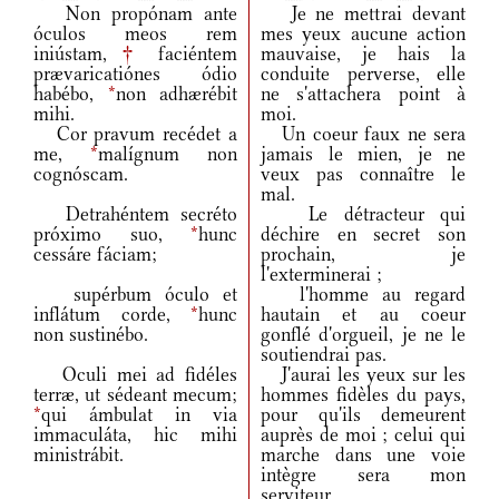
Non propónam ante
Je ne mettrai devant
óculos meos rem
mes yeux aucune action
iniústam,
†
faciéntem
mauvaise, je hais la
prævaricatiónes ódio
conduite perverse, elle
habébo,
*
non adhærébit
ne s'attachera point à
mihi.
moi.
Cor pravum recédet a
Un coeur faux ne sera
me,
*
malígnum non
jamais le mien, je ne
cognóscam.
veux pas connaître le
mal.
Detrahéntem secréto
Le détracteur qui
próximo suo,
*
hunc
déchire en secret son
cessáre fáciam;
prochain, je
l'exterminerai ;
supérbum óculo et
l'homme au regard
inflátum corde,
*
hunc
hautain et au coeur
non sustinébo.
gonflé d'orgueil, je ne le
soutiendrai pas.
Oculi mei ad fidéles
J'aurai les yeux sur les
terræ, ut sédeant mecum;
hommes fidèles du pays,
*
qui ámbulat in via
pour qu'ils demeurent
immaculáta, hic mihi
auprès de moi ; celui qui
ministrábit.
marche dans une voie
intègre sera mon
serviteur.