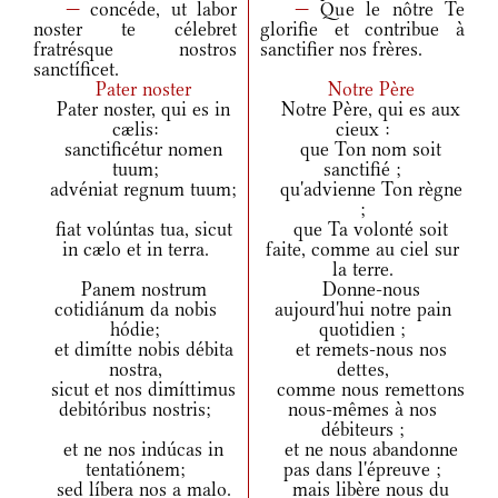
—
concéde, ut labor
—
Que le nôtre Te
noster te célebret
glorifie et contribue à
fratrésque nostros
sanctifier nos frères.
sanctíficet.
Pater noster
Notre Père
Pater noster, qui es in
Notre Père, qui es aux
cælis:
cieux :
sanctificétur nomen
que Ton nom soit
tuum;
sanctifié ;
advéniat regnum tuum;
qu'advienne Ton règne
;
fiat volúntas tua, sicut
que Ta volonté soit
in cælo et in terra.
faite, comme au ciel sur
la terre.
Panem nostrum
Donne-nous
cotidiánum da nobis
aujourd'hui notre pain
hódie;
quotidien ;
et dimítte nobis débita
et remets-nous nos
nostra,
dettes,
sicut et nos dimíttimus
comme nous remettons
debitóribus nostris;
nous-mêmes à nos
débiteurs ;
et ne nos indúcas in
et ne nous abandonne
tentatiónem;
pas dans l'épreuve ;
sed líbera nos a malo.
mais libère nous du