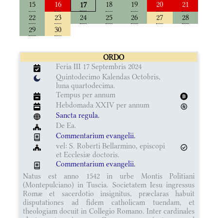
15
16
18
19
20
21
17
22
23
24
25
26
27
28
29
30
ORDO
Feria III 17 Septembris 2024
Quintodecimo Kalendas Octobris,
luna quartodecima.
Tempus per annum
Hebdomada XXIV per annum
Sancta regula.
De Ea.
Commentarium evangelii.
vel: S. Roberti Bellarmino, episcopi
et Ecclesiæ doctoris.
Commentarium evangelii.
Natus est anno 1542 in urbe Montis Politiani
(Montepulciano) in Tuscia. Societatem Iesu ingressus
Romæ et sacerdotio insignitus, præclaras habuit
disputationes ad fidem catholicam tuendam, et
theologiam docuit in Collegio Romano. Inter cardinales