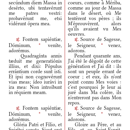
secúndum diem Massa in
coeurs, comme à Mériba,
desérto, ubi tentavérunt
comme au jour de Massa
me patres vestri:
dans le désert, où Me
probavérunt me, etsi
tentèrent vos pères ; ils
vidérunt ópera mea.
M'éprouvèrent, alors
qu'ils avaient vu Mes
oeuvres.
Fontem sapiéntiæ,
Source de Sagesse,
r.
r.
Dóminum,
*
veníte,
le Seigneur,
*
venez,
adorémus.
adorons.
Quadragínta annis
Pendant quarante ans,
tæduit me generatiónis
J'ai été le dégoût de cette
illíus, et dixi: Pópulus
génération et J'ai dit : ils
errántium corde sunt isti.
sont un peuple errant de
Et ipsi non cognovérunt
coeur ; et eux, ils n'ont
vias meas; ídeo iurávi in
point connu Mes voies :
ira mea: Non introíbunt
c'est pourquoi Je leur ai
in réquiem meam.
juré dans Ma colère, ils
n'entreront pas dans Mon
repos.
Fontem sapiéntiæ,
Source de Sagesse,
r.
r.
Dóminum,
*
veníte,
le Seigneur,
*
venez,
adorémus.
adorons.
Glória Patri et Fílio, et
Gloire au Père, et au
Spirítui sancto. Sicut erat
Fils, et au Saint-Esprit,