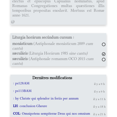
electus et episcopus Capuanus nominatus, apud
Romanas Congregationes multas quæstiones iIIis
temporibus propositas enodavit. Mortuus est Romæ
anno 1621.
@
Liturgia horárum secúndum cursum :
monásticum
(Antiphonale monásticum 2009
cum
cantu
)
sæculáris
(Liturgia Horárum 1985
sine cantu)
sæculáris
(Antiphonale romanum OCO 2015
cum
cantu
)
Dernières modifications
: ps128AM
il y a 9 h
: ps113BAM
il y a 9 h
: hy Christe qui splendor in feriis per annum
il y a 11 h
LH
: conclusion Gheure
il y a 18 h
COL
: Omnipotens sempiterne Deus qui nos omnium
il y a 21 h