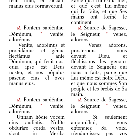
fecit illud, et siccam
Parce qu'à Lui est la mer,
manus eius formavérunt.
et que c'est Lui-même
qui l'a faite, et que Ses
mains ont formé le
continent.
Fontem sapiéntiæ,
Source de Sagesse,
r.
r.
Dóminum,
*
veníte,
le Seigneur,
*
venez,
adorémus.
adorons.
Veníte, adorémus et
Venez, adorons,
procidámus et génua
prosternons - nous
flectámus ante
devant Dieu, et
Dóminum, qui fecit nos,
fléchissons les genoux
quia ipse est Deus
devant le Seigneur qui
noster, et nos pópulus
nous a faits, parce que
páscuæ eius et oves
Lui-même est notre Dieu,
manus eius.
et que nous sommes Son
peuple et les brebis de Sa
main.
Fontem sapiéntiæ,
Source de Sagesse,
r.
r.
Dóminum,
*
veníte,
le Seigneur,
*
venez,
adorémus.
adorons.
Utinam hódie vocem
Si seulement
eius audiátis: Nolíte
aujourd'hui, vous
obduráre corda vestra,
entendiez Sa voix,
sicut in Meriba
n'endurcissez pas vos