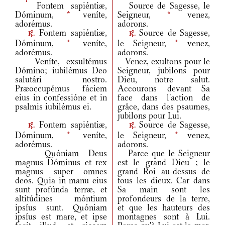
Fontem sapiéntiæ,
Source de Sagesse, le
Dóminum,
*
veníte,
Seigneur,
*
venez,
adorémus.
adorons.
Fontem sapiéntiæ,
Source de Sagesse,
r.
r.
Dóminum,
*
veníte,
le Seigneur,
*
venez,
adorémus.
adorons.
Veníte, exsultémus
Venez, exultons pour le
Dómino; iubilémus Deo
Seigneur, jubilons pour
salutári nostro.
Dieu, notre salut.
Præoccupémus fáciem
Accourons devant Sa
eius in confessióne et in
face dans l'action de
psalmis iubilémus ei.
grâce, dans des psaumes,
jubilons pour Lui.
Fontem sapiéntiæ,
Source de Sagesse,
r.
r.
Dóminum,
*
veníte,
le Seigneur,
*
venez,
adorémus.
adorons.
Quóniam Deus
Parce que le Seigneur
magnus Dóminus et rex
est le grand Dieu ; le
magnus super omnes
grand Roi au-dessus de
deos. Quia in manu eius
tous les dieux. Car dans
sunt profúnda terræ, et
Sa main sont les
altitúdines móntium
profondeurs de la terre,
ipsíus sunt. Quóniam
et que les hauteurs des
ipsíus est mare, et ipse
montagnes sont à Lui.