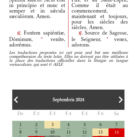
in princípio et nunc et
Comme il était au
semper et in sǽcula
commencement,
sæculórum. Amen.
maintenant et toujours,
pour les siècles des
siècles. Amen.
Fontem sapiéntiæ,
Source de Sagesse,
r.
r.
Dóminum,
*
veníte,
le Seigneur,
*
venez,
adorémus.
adorons.
Les traductions proposées ici ont pour seul but une meilleure
compréhension du texte latin. Elles ne doivent pas être utilisées à
la place des traductions officielles dans la liturgie en langue
vernaculaire, qui sont © AELF.
Septembris 2024
Do
F.2
F.3
F.4
F.5
F.6
Sa
1
2
3
4
5
6
7
8
9
10
11
12
13
14