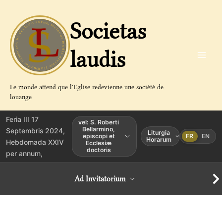
Aller
au
Societas
contenu
laudis
Le monde attend que l'Eglise redevienne une société de
louange
Feria III 17
vel: S. Roberti
Bellarmino,
Septembris 2024,
Liturgia
episcopi et
FR
EN
Horarum
Hebdomada XXIV
Ecclesiæ
doctoris
per annum,
Ad Invitatorium