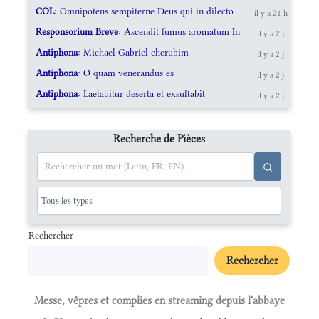
COL
: Omnipotens sempiterne Deus qui in dilecto
il y a 21 h
Responsorium Breve
: Ascendit fumus aromatum In
il y a 2 j
Antiphona
: Michael Gabriel cherubim
il y a 2 j
Antiphona
: O quam venerandus es
il y a 2 j
Antiphona
: Laetabitur deserta et exsultabit
il y a 2 j
Recherche de Pièces
Rechercher
Rechercher
Messe, vêpres et complies en streaming depuis l'abbaye