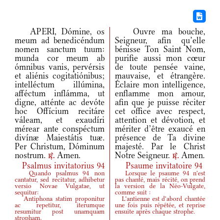
APERI, Dómine, os
Ouvre ma bouche,
meum ad benedicéndum
Seigneur, afin qu’elle
nomen sanctum tuum:
bénisse Ton Saint Nom,
munda cor meum ab
purifie aussi mon cœur
ómnibus vanis, pervérsis
de toute pensée vaine,
et aliénis cogitatiónibus;
mauvaise, et étrangère.
intelléctum illúmina,
Éclaire mon intelligence,
afféctum inflámma, ut
enflamme mon amour,
digne, atténte ac devóte
afin que je puisse réciter
hoc Offícium recitáre
cet office avec respect,
váleam, et exaudíri
attention et dévotion, et
mérear ante conspéctum
mériter d’être exaucé en
divínæ Maiestátis tuæ.
présence de Ta divine
Per Christum, Dóminum
majesté. Par le Christ
nostrum.
Amen.
Notre Seigneur.
Amen.
r.
r.
Psalmus invitatorius 94
Psaume invitatoire 94
Quando psalmus 94 non
Lorsque le psaume 94 n'est
cantatur, sed recitatur, adhibetur
pas chanté, mais récité, on prend
versio Novae Vulgatae, ut
la version de la Néo-Vulgate,
sequitur:
comme suit :
Antiphona statim proponitur
L'antienne est d'abord chantée
ac repetitur, iterumque
une fois puis répétée, et reprise
resumitur post unamquam
ensuite après chaque strophe.
stropham.