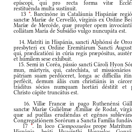
epíscopi, qui pro recta forma vitæ Ecclé
restituénda multa sustínuit.
13
*
. Barcinóne in Cataláunia Hispániæ regió
sanctæ Maríæ de Cervelló, vírginis ex Ordine Be
Maríæ de Mercéde, quæ propter opem invocánti
collátam María de Subsídio vulgo nuncupáta est.
14. Matríti in Hispánia, sancti Alphónsi de Oroz
presbyteri ex Ordine Eremitárum Sancti Augustí
qui, prædicatióni in cúria regis præpósitus, aust
et húmilem sese exhíbuit.
15. Semi in Coréa, pássio sancti Cároli Hyon Só
mun, mártyris, qui, catechísta, ut missionários
pátriam suam perdúceret, longa ac difficília itín
perfécit, demum áliis cum christiánis in cárce
tráditus sócios numquam hortári déstitit et 
Christo cápite truncátus est.
16. Villæ Francæ in pago Ruthenénsi Gáll
sanctæ Maríæ Guliélmæ Æmíliæ de Rodat, vírgin
quæ ad puéllas erudiéndas et egénos subleván
Congregatiónem Sorórum a Sancta Família fundáv
17
*
. In loco
Ciempozuelos
prope Matrítum
Hispánia, beáti Hyacínthi Hoyuelos Gonzál