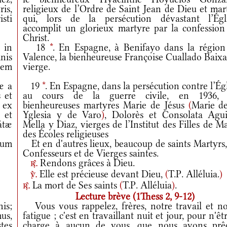
ris,
religieux de l’Ordre de Saint Jean de Dieu et mar
sti
qui, lors de la persécution dévastant l’Égli
accomplit un glorieux martyre par la confession
Christ.
 in
18
*
. En Espagne, à Benifayo dans la région
inis
Valence, la bienheureuse Françoise Cuallado Baixa
dem
vierge.
æ a
19
*
. En Espagne, dans la persécution contre l’Ég
 et
au cours de la guerre civile, en 1936, 
 ex
bienheureuses martyres Marie de Jésus
(
Marie de
 et
Yglesia y de Varo
)
, Dolorès et Consolata Agui
átæ
Mella y Diaz, vierges de l’Institut des Filles de M
des Écoles religieuses
rum
Et en d'autres lieux, beaucoup de saints Martyrs,
Confesseurs et de Vierges saintes.
Rendons grâces à Dieu.
r.
Elle est précieuse devant Dieu,
(
T.P. Alléluia.
)
v.
La mort de Ses saints
(
T.P. Alléluia
)
.
r.
Lecture brève (1Thess 2, 9-12)
nis;
Vous vous rappelez, frères, notre travail et no
us,
fatigue ; c'est en travaillant nuit et jour, pour n'êt
tes
charge à aucun de vous, que nous avons prê