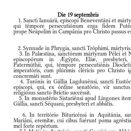
Die 19 septembris
1. Sancti Ianuárii, epíscopi Beneventáni et márty
qui témpore persecutiónum erga fidem Putéo
prope Neápolim in Campánia pro Christo passus es
2. Synnade in Phrygia, sancti Tróphimi, mártyris
3. In Palæstína, sanctórum mártyrum Pélei et Ni
episcopórum in Ægýpto, Elíæ, presbyteri,
Patermúthii, qui, témpore persecutiónis Diocleti
imperatóris, cum plúrimis cléricis pro Christo i
concremáti sunt.
4. Turónis in Gállia Lugdunénsi, sancti Eustóch
epíscopi, qui, ex órdine senatório, vir sanctus
religiósus sancto Bríctio succéssit.
5. In monastério Sistariénsi apud Língones item
Gállia, sancti Séquani, presbyteri et abbátis.
6. In território Bituricénsi in Aquitánia, san
Mariáni, eremítæ, cui cibus fuérunt poma agréstia
mel forte repértum.