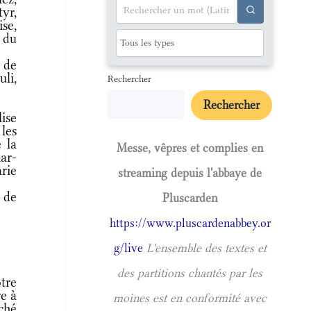
tyr,
se,
 du
 de
uli,
Rechercher
Rechercher
lise
les
 la
Messe, vêpres et complies en
ar-
arie
streaming depuis l'abbaye de
 de
Pluscarden
https://www.pluscardenabbey.or
g/live
L'ensemble des textes et
des partitions chantés par les
tre
re à
moines est en conformité avec
ché