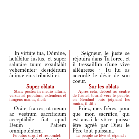
In virtúte tua, Dómine,
Seigneur, le juste se
lætábitur iustus, et super
réjouira dans Ta force, et
salutáre tuum exsultábit
il tressaillira d'une vive
veheménter: desidérium
allégresse : Tu lui as
ánimæ eius tribuísti ei.
accordé le désir de son
coeur.
Super oblata
Sur les oblats
Stans postea in medio altaris,
Après cela, debout au centre
versus ad populum, extendens et
de l'autel, tourné vers le peuple,
iungens manus, dicit:
en étendant puis joignant les
mains, il dit :
Oráte, fratres, ut meum
Priez, mes frères, pour
ac vestrum sacrifícium
que mon sacrifice, qui
acceptábile fiat apud
est aussi le vôtre, puisse
Deum Patrem
être agréé par Dieu le
omnipoténtem.
Père tout-puissant.
Populus surgit et respondet:
Le peuple se lève et répond :