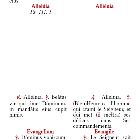
eius.
Allelúia
Alléluia
Ps. 111, 1
Allelúia.
Beátus
Alléluia.
r.
v.
r.
v.
vir, qui timet Dóminum:
(
Bien
)
Heureux l’homme
in mandátis eius cupit
qui craint le Seigneur, et
nimis.
qui met
(
il mettra
)
ses
délices dans Ses
commandements.
Evangelium
Evangile
Dóminus vobíscum.
Le Seigneur soit
v.
v.