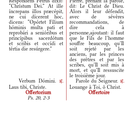
Respóndens Petrus dixit:
Pierre, prenant la parole,
“Chrístum Dei.” At ille
dit: Le Christ de Dieu.
íncrepans illos præcépit,
Alors il leur défendit,
ne cui dícerent hoc,
avec de sévères
dicens: “Opórtet Fílium
recommandations, de
hóminis multa pati et
dire cela à
reprobári a senióribus et
personne,ajoutant: il faut
princípibus sacerdótum
que le Fils de l’homme
et scribis et occídi et
souffre beaucoup, qu’Il
tértia die resúrgere.”
soit rejeté par les
anciens, par les princes
des prêtres et par les
scribes, qu’Il soit mis à
mort, et qu’Il ressuscite
le troisième jour.
Verbum Dómini.
Parole du Seigneur.
r.
r.
Laus tibi, Christe.
Louange à Toi, ô Christ.
Offertorium
Offertoire
Ps. 20, 2-3