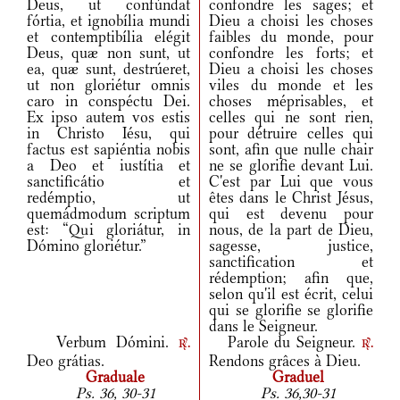
Deus, ut confúndat
confondre les sages; et
fórtia, et ignobília mundi
Dieu a choisi les choses
et contemptibília elégit
faibles du monde, pour
Deus, quæ non sunt, ut
confondre les forts; et
ea, quæ sunt, destrúeret,
Dieu a choisi les choses
ut non gloriétur omnis
viles du monde et les
caro in conspéctu Dei.
choses méprisables, et
Ex ipso autem vos estis
celles qui ne sont rien,
in Christo Iésu, qui
pour détruire celles qui
factus est sapiéntia nobis
sont, afin que nulle chair
a Deo et iustítia et
ne se glorifie devant Lui.
sanctificátio et
C'est par Lui que vous
redémptio, ut
êtes dans le Christ Jésus,
quemádmodum scriptum
qui est devenu pour
est: “Qui gloriátur, in
nous, de la part de Dieu,
Dómino gloriétur.”
sagesse, justice,
sanctification et
rédemption; afin que,
selon qu'il est écrit, celui
qui se glorifie se glorifie
dans le Seigneur.
Verbum Dómini.
Parole du Seigneur.
r.
r.
Deo grátias.
Rendons grâces à Dieu.
Graduale
Graduel
Ps. 36, 30-31
Ps. 36,30-31