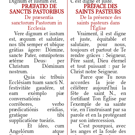
Dignum et iustum est.
C'est digne et juste.
PRÆFATIO DE
PRÉFACE DES
SANCTIS PASTORIBUS
SAINTS PASTEURS
De præsentia
De la présence des
sanctorum Pastorum in
saints pasteurs dans
Ecclesia
l'Église
Vere dignum et iustum
Vraiment, il est digne
est, æquum et salutáre,
et juste, équitable et
nos tibi semper et ubíque
salutaire, pour nous,
grátias ágere: Dómine,
toujours et partout de Te
sancte Pater, omnípotens
rendre grâces : Seigneur,
ætérne Deus: per
Père saint, Dieu éternel
Christum Dóminum
et tout puissant : par le
nostrum.
Christ notre Seigneur.
Quia sic tríbuis
Parce que Tu nous
Ecclésiam tuam sancti N.
accordes la joie de
festivitáte gaudére, ut
célébrer aujourd'hui la
eam exémplo piæ
fête de saint N., en
conversatiónis
fortifiant Ton Église par
corróbores, verbo
l'exemple de sa sainte
prædicatiónis erúdias,
vie, en l'instruisant par sa
gratáque tibi
parole et en la protégeant
supplicatióne tueáris.
par son intercession.
Et ídeo, cum
C'est pourquoi, avec
Angelórum atque
les anges et la foule des