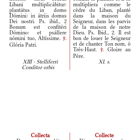
Líbani multiplicábitur:
multipliera comme le
plantátus in domo
cèdre du Liban, planté
Dómini: in átriis domus
dans la maison du
Dei nostri. Ps. ibid., 2
Seigneur, dans les parvis
Bonum est confitéri
de la maison de notre
Dómino: et psállere
Dieu. Ps. Ibid., 2. Il est
nómini tuo, Altíssime.
bon de louer le Seigneur
v.
et de chanter Ton nom, ô
Glória Patri.
Très-Haut.
Gloire au
v.
Père.
XIII - Stelliferri
XI. s.
Conditor orbis
Collecta
Collecte