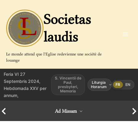
Aller
au
Societas
contenu
laudis
Le monde attend que l'Eglise redevienne une société de
louange
Feria VI 27
S. Vincentii de
Septembris 2024,
Paul,
Liturgia
FR
EN
presbyteri,
Horarum
Hebdomada XXV per
Memoria
annum,
Ad Missam