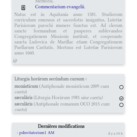
Memoria.
Commentarium evangelii.
Natus est in Aquitania anno 1581. Studiorum
curriculum emensus et sacerdotio insignitus, Lutetiæ
Parisiorum parochi munere functus est. Ad clerum
sancte formandum et pauperes sublevandos
Congregationem Missionis instituit, et cooperante
sancta Ludovica de Marillac etiam Congregationem
Puellarum Caritatis. Mortuus est Lutetiæ Parisiorum
anno 1660.
@
Liturgia horárum secúndum cursum :
monásticum
(Antiphonale monásticum 2009
cum
cantu
)
sæculáris
(Liturgia Horárum 1985
sine cantu)
sæculáris
(Antiphonale romanum OCO 2015
cum
cantu
)
Dernières modifications
: psInvitatorium1 AM
il y a 14 h