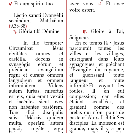
Et cum spíritu tuo.
avec vous.
Et avec
r.
r.
votre esprit.
Léctio sancti Evangélii
secúndum Matthǽum
(
9,35-38
)
Glória tibi Dómine.
Gloire à Toi,
r.
r.
Seigneur.
In illo tempore:
En ce temps là : Jésus
Circumíbat Iésus
parcourait toutes les
civitátes omnes et
villes et les villages,
castélla, docens in
enseignant dans leurs
synagógis eórum et
synagogues, et prêchant
prǽdicans evangélium
l’Évangile du royaume,
regni et curans omnem
et guérissant toute
languórem et omnem
langueur et toute
infirmitátem. Videns
infirmité.Et voyant les
autem turbas, misértus
foules, Il en eut
est eis, quia erant vexáti
compassion; car elles
et iacéntes sicut oves
étaient accablées, et
non habéntes pastórem.
gisaient comme des
Tunc dicit discípulis
brebis qui n’ont point de
suis: “Méssis quidem
pasteur. Alors Il dit à Ses
multa, operárii autem
disciples: La moisson est
pauci; rogáte ergo
grande, mais il y a peu