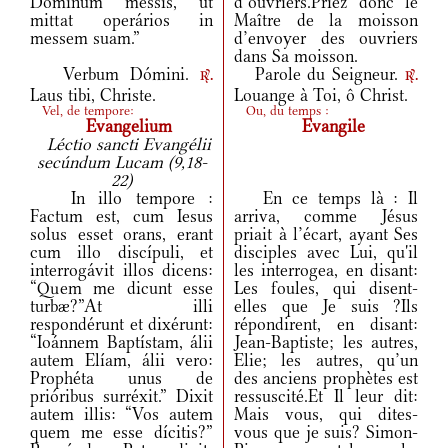
Dóminum messis, ut
d’ouvriers.Priez donc le
mittat operários in
Maître de la moisson
messem suam.”
d’envoyer des ouvriers
dans Sa moisson.
Verbum Dómini.
Parole du Seigneur.
r.
r.
Laus tibi, Christe.
Louange à Toi, ô Christ.
Vel, de tempore:
Ou, du temps :
Evangelium
Evangile
Léctio sancti Evangélii
secúndum Lucam (9,18-
22)
In illo tempore :
En ce temps là : Il
Factum est, cum Iesus
arriva, comme Jésus
solus esset orans, erant
priait à l’écart, ayant Ses
cum illo discípuli, et
disciples avec Lui, qu'il
interrogávit illos dicens:
les interrogea, en disant:
“Quem me dicunt esse
Les foules, qui disent-
turbæ?”At illi
elles que Je suis ?Ils
respondérunt et dixérunt:
répondirent, en disant:
“Ioánnem Baptístam, álii
Jean-Baptiste; les autres,
autem Elíam, álii vero:
Elie; les autres, qu’un
Prophéta unus de
des anciens prophètes est
prióribus surréxit.” Dixit
ressuscité.Et Il leur dit:
autem illis: “Vos autem
Mais vous, qui dites-
quem me esse dícitis?”
vous que je suis? Simon-