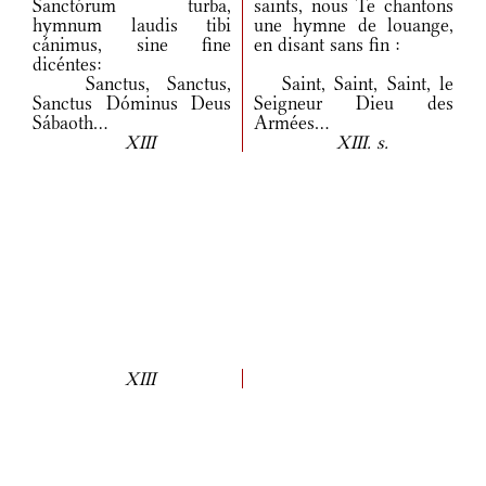
Sanctórum turba,
saints, nous Te chantons
hymnum laudis tibi
une hymne de louange,
cánimus, sine fine
en disant sans fin :
dicéntes:
Sanctus, Sanctus,
Saint, Saint, Saint, le
Sanctus Dóminus Deus
Seigneur Dieu des
Sábaoth...
Armées...
XIII
XIII. s.
XIII