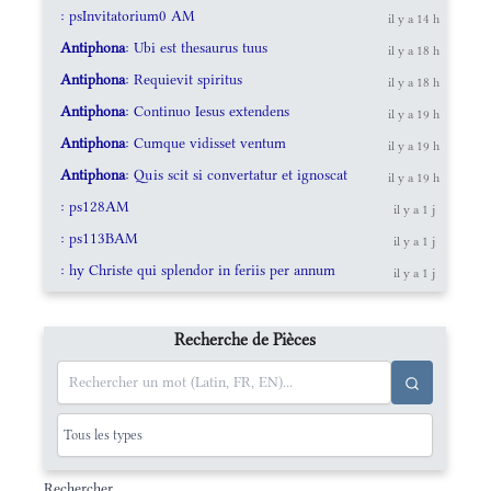
: psInvitatorium0 AM
il y a 14 h
Antiphona
: Ubi est thesaurus tuus
il y a 18 h
Antiphona
: Requievit spiritus
il y a 18 h
Antiphona
: Continuo Iesus extendens
il y a 19 h
Antiphona
: Cumque vidisset ventum
il y a 19 h
Antiphona
: Quis scit si convertatur et ignoscat
il y a 19 h
: ps128AM
il y a 1 j
: ps113BAM
il y a 1 j
: hy Christe qui splendor in feriis per annum
il y a 1 j
Recherche de Pièces
Rechercher