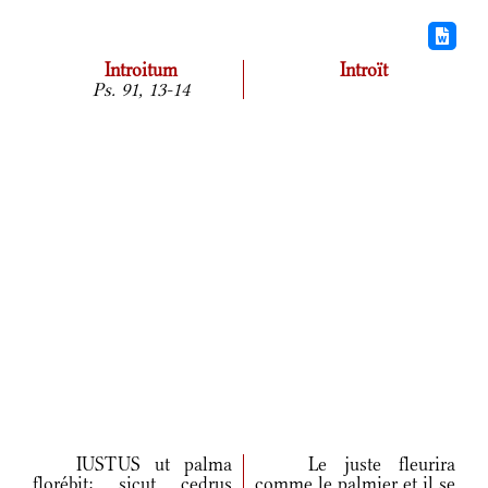
Introitum
Introït
Ps. 91, 13-14
IUSTUS ut palma
Le juste fleurira
florébit: sicut cedrus
comme le palmier et il se