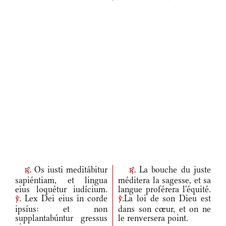
Os iusti meditábitur
La bouche du juste
r.
r.
sapiéntiam, et lingua
méditera la sagesse, et sa
eius loquétur iudícium.
langue proférera l'équité.
Lex Dei eius in corde
La loi de son Dieu est
v.
v.
ipsíus: et non
dans son cœur, et on ne
supplantabúntur gressus
le renversera point.