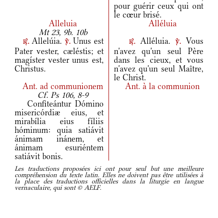
pour guérir ceux qui ont
le cœur brisé.
Alleluia
Alléluia
Mt 23, 9b. 10b
Allelúia.
Unus est
Alléluia.
Vous
r.
v.
r.
v.
Pater vester, cæléstis; et
n'avez qu'un seul Père
magíster vester unus est,
dans les cieux, et vous
Christus.
n'avez qu'un seul Maître,
le Christ.
Ant.
ad communionem
Ant.
à la communion
Cf. Ps 106, 8-9
Confiteántur Dómino
misericórdiæ eius, et
mirabília eius fíliis
hóminum: quia satiávit
ánimam inánem, et
ánimam esuriéntem
satiávit bonis.
Les traductions proposées ici ont pour seul but une meilleure
compréhension du texte latin. Elles ne doivent pas être utilisées à
la place des traductions officielles dans la liturgie en langue
vernaculaire, qui sont © AELF.