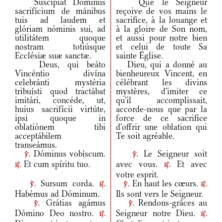
Suscípiat Dóminus
Que le Seigneur
sacrifícium de mánibus
reçoive de vos mains le
tuis ad laudem et
sacrifice, à la louange et
glóriam nóminis sui, ad
à la gloire de Son nom,
utilitátem quoque
et aussi pour notre bien
nostram totiúsque
et celui de toute Sa
Ecclésiæ suæ sanctæ.
sainte Église.
Deus, qui beáto
Dieu, qui a donné au
Vincéntio divína
bienheureux Vincent, en
celebránti mystéria
célébrant les divins
tribuísti quod tractábat
mystères, d'imiter ce
imitári, concéde, ut,
qu'il accomplissait,
huius sacrifícii virtúte,
accorde-nous que par la
ipsi quoque in
force de ce sacrifice
oblatiónem tibi
d'offrir une oblation qui
acceptábilem
Te soit agréable.
transeámus.
Dóminus vobíscum.
Le Seigneur soit
v.
v.
Et cum spíritu tuo.
avec vous.
Et avec
r.
r.
votre esprit.
Sursum corda.
En haut les cœurs.
v.
r.
v.
r.
Habémus ad Dóminum.
Ils sont vers le Seigneur.
Grátias agámus
Rendons-grâces au
v.
v.
Dómino Deo nostro.
Seigneur notre Dieu.
r.
r.