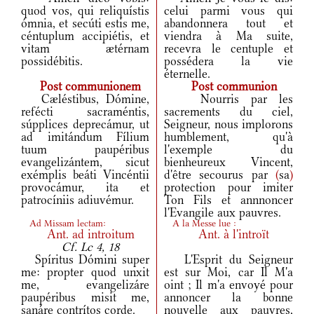
quod vos, qui reliquístis
celui parmi vous qui
ómnia, et secúti estis me,
abandonnera tout et
céntuplum accipiétis, et
viendra à Ma suite,
vitam ætérnam
recevra le centuple et
possidébitis.
possédera la vie
éternelle.
Post communionem
Post communion
Cæléstibus, Dómine,
Nourris par les
refécti sacraméntis,
sacrements du ciel,
súpplices deprecámur, ut
Seigneur, nous implorons
ad imitándum Fílium
humblement, qu'à
tuum paupéribus
l'exemple du
evangelizántem, sicut
bienheureux Vincent,
exémplis beáti Vincéntii
d'être secourus par
(
sa
)
provocámur, ita et
protection pour imiter
patrocíniis adiuvémur.
Ton Fils et annnoncer
l'Evangile aux pauvres.
Ad Missam lectam:
A la Messe lue :
Ant.
ad introitum
Ant.
à l'introït
Cf. Lc 4, 18
Spíritus Dómini super
L'Esprit du Seigneur
me: propter quod unxit
est sur Moi, car Il M'a
me, evangelizáre
oint ; Il m'a envoyé pour
paupéribus misit me,
annoncer la bonne
sanáre contrítos corde.
nouvelle aux pauvres,