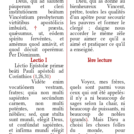
Deus, qui ad salútem
Dieu, qui as donné au
páuperum et cleri
bienheureux Vincent,
institutiónem beátum
prêtre, toutes les qualités
Vincéntium presbyterum
d'un apôtre pour secourir
virtútibus apostólicis
les pauvres et former le
imbuísti,
†
præsta,
clergé ; daigne nous
quǽsumus, ut, eódem
accorder le même zèle
spíritu fervéntes, et
pour aimer ce qu'il a
amémus quod amávit, et
aimé et pratiquer ce qu'il
quod dócuit operémur.
a enseigné.
Per Dóminum.
Lectio I
Ière lecture
Léctio Epístolæ primæ
beáti Pauli apóstoli ad
Corínthios
(
1,26,31
)
Vidéte enim
Voyez, mes frères,
vocatiónem vestram,
quels sont parmi vous
fratres; quia non multi
ceux qui ont été appelés:
sapiéntes secúndum
il n'y a ni beaucoup de
carnem, non multi
sages selon la chair, ni
poténtes, non multi
beaucoup de puissants, ni
nóbiles; sed, quæ stulta
beaucoup de nobles
sunt mundi, elégit Deus,
(
grands
)
. Mais Dieu a
ut confúndat sapiéntes,
choisi les choses folles
et infírma mundi elégit
du monde, pour