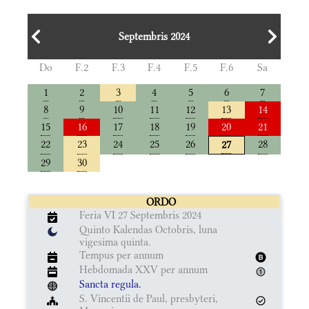
Septembris 2024
Do
F.2
F.3
F.4
F.5
F.6
Sa
1
2
3
4
5
6
7
8
9
10
11
12
13
14
15
16
17
18
19
20
21
22
23
24
25
26
28
27
29
30
ORDO
Feria VI 27 Septembris 2024
Quinto Kalendas Octobris, luna
vigesima quinta.
Tempus per annum
Hebdomada XXV per annum
Sancta regula.
S. Vincentii de Paul, presbyteri,