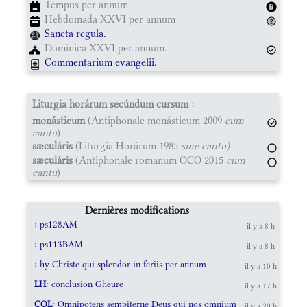
Tempus per annum
Hebdomada XXVI per annum
Sancta regula.
Dominica XXVI per annum.
Commentarium evangelii.
Liturgia horárum secúndum cursum :
monásticum
(Antiphonale monásticum 2009
cum
cantu
)
sæculáris
(Liturgia Horárum 1985
sine cantu)
sæculáris
(Antiphonale romanum OCO 2015
cum
cantu
)
Dernières modifications
: ps128AM
il y a 8 h
: ps113BAM
il y a 8 h
: hy Christe qui splendor in feriis per annum
il y a 10 h
LH
: conclusion Gheure
il y a 17 h
COL
: Omnipotens sempiterne Deus qui nos omnium
il y a 20 h