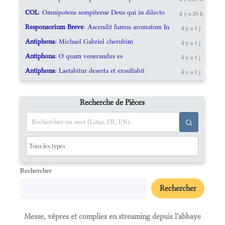
COL
: Omnipotens sempiterne Deus qui in dilecto
il y a 20 h
Responsorium Breve
: Ascendit fumus aromatum In
il y a 1 j
Antiphona
: Michael Gabriel cherubim
il y a 1 j
Antiphona
: O quam venerandus es
il y a 1 j
Antiphona
: Laetabitur deserta et exsultabit
il y a 1 j
Recherche de Pièces
Rechercher
Rechercher
Messe, vêpres et complies en streaming depuis l'abbaye