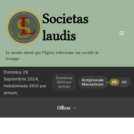
Aller
au
Societas
contenu
laudis
Le monde attend que l'Eglise redevienne une société de
louange
Dominica 29
Dominica
Septembris 2024,
Antiphonale
XXVI per
FR
EN
Monasticum
Hebdomada XXVI per
annum
annum,
Offices