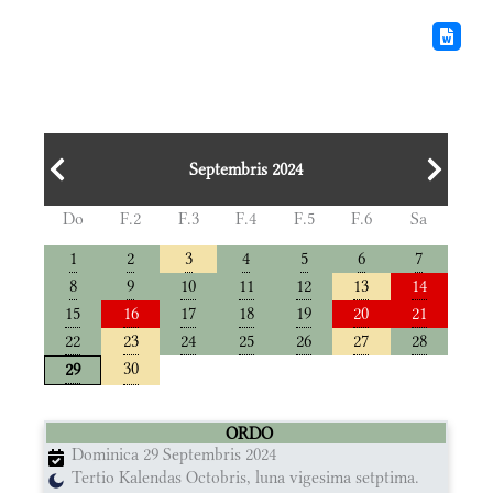
Septembris 2024
Do
F.2
F.3
F.4
F.5
F.6
Sa
1
2
3
4
5
6
7
8
9
10
11
12
13
14
15
16
17
18
19
20
21
22
23
24
25
26
27
28
30
29
ORDO
Dominica 29 Septembris 2024
Tertio Kalendas Octobris, luna vigesima setptima.