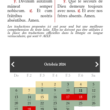
Divínum auxílium
Que le secours de
v.
v.
máneat semper
Dieu demeure toujours
nobíscum.
Et cum
avec nous.
Et avec nos
r.
r.
frátribus nostris
frères absents. Amen.
abséntibus. Amen.
Les traductions proposées ici ont pour seul but une meilleure
compréhension du texte latin. Elles ne doivent pas être utilisées à
la place des traductions officielles dans la liturgie en langue
vernaculaire, qui sont © AELF.
Octobris 2024
Do
F.2
F.3
F.4
F.5
F.6
Sa
1
2
3
4
5
6
7
8
9
10
12
11
13
14
15
16
17
18
19
20
21
22
23
24
25
26
27
28
29
30
31