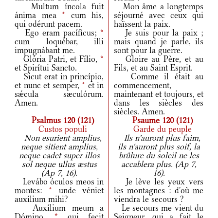
Multum íncola fuit
Mon âme a longtemps
ánima mea
*
cum his,
séjourné avec ceux qui
qui odérunt pacem.
haïssent la paix.
Ego eram pacíficus;
*
Je suis pour la paix ;
cum loquébar, illi
mais quand je parle, ils
impugnábant me.
sont pour la guerre.
Glória Patri, et Fílio,
*
Gloire au Père, et au
et Spirítui Sancto.
Fils, et au Saint Esprit.
Sicut erat in princípio,
Comme il était au
et nunc et semper,
*
et in
commencement,
sǽcula sæculórum.
maintenant et toujours, et
Amen.
dans les siècles des
siècles. Amen.
Psalmus 120 (121)
Psaume 120 (121)
Custos populi
Garde du peuple
Non esurient amplius,
Ils n'auront plus faim,
neque sitient amplius,
ils n'auront plus soif, la
neque cadet super illos
brûlure du soleil ne les
sol neque ullus æstus
accablera plus. (Ap 7,
(Ap 7, 16).
16).
Levábo óculos meos in
Je lève les yeux vers
montes:
*
unde véniet
les montagnes : d'où me
auxílium mihi?
viendra le secours ?
Auxílium meum a
Le secours me vient du
Dómino,
*
qui fecit
Seigneur, qui a fait le