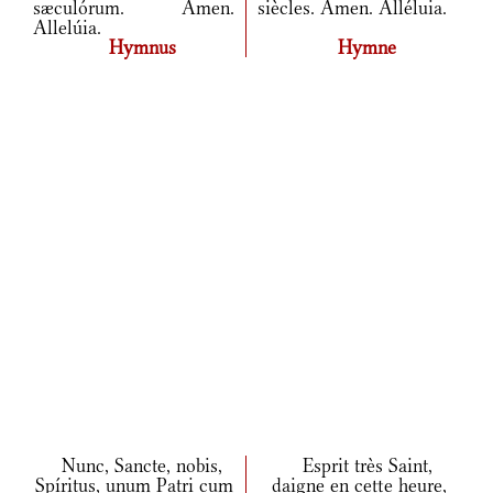
sæculórum. Amen.
siècles. Amen. Alléluia.
Allelúia.
Hymnus
Hymne
Nunc, Sancte, nobis,
Esprit très Saint,
Spíritus, unum Patri cum
daigne en cette heure,