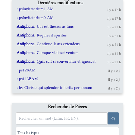
Dernières modifications
: psInvitatorium1 AM
il y a 17 h
: psInvitatorium0 AM
il y a 17 h
Antiphona
: Ubi est thesaurus tuus
il y a 21 h
Antiphona
: Requievit spiritus
il y a 21 h
Antiphona
: Continuo Iesus extendens
il y a 21 h
Antiphona
: Cumque vidisset ventum
il y a 21 h
Antiphona
: Quis scit si convertatur et ignoscat
il y a 21 h
: ps128AM
il y a 2 j
: ps113BAM
il y a 2 j
: hy Christe qui splendor in feriis per annum
il y a 2 j
Recherche de Pièces