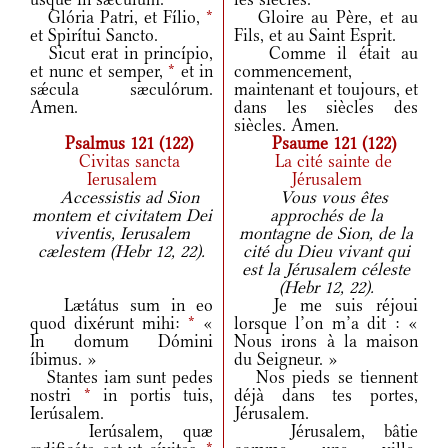
Glória Patri, et Fílio,
*
Gloire au Père, et au
et Spirítui Sancto.
Fils, et au Saint Esprit.
Sicut erat in princípio,
Comme il était au
et nunc et semper,
*
et in
commencement,
sǽcula sæculórum.
maintenant et toujours, et
Amen.
dans les siècles des
siècles. Amen.
Psalmus 121 (122)
Psaume 121 (122)
Civitas sancta
La cité sainte de
Ierusalem
Jérusalem
Accessistis ad Sion
Vous vous êtes
montem et civitatem Dei
approchés de la
viventis, Ierusalem
montagne de Sion, de la
cælestem (Hebr 12, 22).
cité du Dieu vivant qui
est la Jérusalem céleste
(Hebr 12, 22).
Lætátus sum in eo
Je me suis réjoui
quod dixérunt mihi:
*
«
lorsque l’on m’a dit : «
In domum Dómini
Nous irons à la maison
íbimus. »
du Seigneur. »
Stantes iam sunt pedes
Nos pieds se tiennent
nostri
*
in portis tuis,
déjà dans tes portes,
Ierúsalem.
Jérusalem.
Ierúsalem, quæ
Jérusalem, bâtie