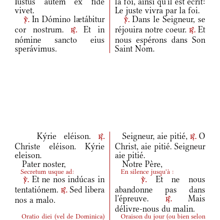
Iustus autem ex fide
la foi, ainsi qu'il est écrit:
vivet.
Le juste vivra par la foi.
In Dómino lætábitur
Dans le Seigneur, se
v.
v.
cor nostrum.
Et in
réjouira notre coeur.
Et
r.
r.
nómine sancto eius
nous espérons dans Son
sperávimus.
Saint Nom.
Kýrie eléison.
Seigneur, aie pitié,
O
r.
r.
Christe eléison. Kýrie
Christ, aie pitié. Seigneur
eleison.
aie pitié.
Pater noster,
Notre Père,
Secretum usque ad:
En silence jusqu'à :
Et ne nos indúcas in
Et ne nous
v.
v.
tentatiónem.
Sed libera
abandonne pas dans
r.
l'épreuve.
Mais
nos a malo.
r.
délivre-nous du malin.
Oratio diei
(
vel de Dominica
)
Oraison du jour
(
ou bien selon