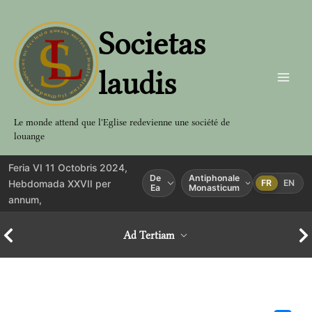
Aller
au
Societas
contenu
laudis
Le monde attend que l'Eglise redevienne une société de
louange
Feria VI 11 Octobris 2024,
De
Antiphonale
Hebdomada XXVII per
FR
EN
Ea
Monasticum
annum,
Ad Tertiam