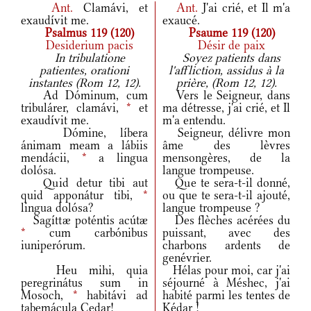
Ant.
Clamávi, et
Ant.
J'ai crié, et Il m'a
exaudívit me.
exaucé.
Psalmus 119 (120)
Psaume 119 (120)
Desiderium pacis
Désir de paix
In tribulatione
Soyez patients dans
patientes, orationi
l'affliction, assidus à la
instantes (Rom 12, 12).
prière, (Rom 12, 12).
Ad Dóminum, cum
Vers le Seigneur, dans
tribulárer, clamávi,
*
et
ma détresse, j'ai crié, et Il
exaudívit me.
m'a entendu.
Dómine, líbera
Seigneur, délivre mon
ánimam meam a lábiis
âme des lèvres
mendácii,
*
a lingua
mensongères, de la
dolósa.
langue trompeuse.
Quid detur tibi aut
Que te sera-t-il donné,
quid apponátur tibi,
*
ou que te sera-t-il ajouté,
lingua dolósa?
langue trompeuse ?
Sagíttæ poténtis acútæ
Des flèches acérées du
*
cum carbónibus
puissant, avec des
iuniperórum.
charbons ardents de
genévrier.
Heu mihi, quia
Hélas pour moi, car j'ai
peregrinátus sum in
séjourné à Méshec, j'ai
Mosoch,
*
habitávi ad
habité parmi les tentes de
tabemácula Cedar!
Kédar !