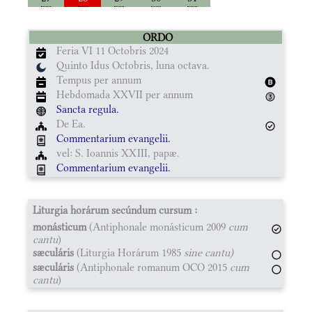
ORDO
Feria VI 11 Octobris 2024
Quinto Idus Octobris, luna octava.
Tempus per annum
Hebdomada XXVII per annum
Sancta regula.
De Ea.
Commentarium evangelii.
vel: S. Ioannis XXIII, papæ.
Commentarium evangelii.
Liturgia horárum secúndum cursum :
monásticum
(Antiphonale monásticum 2009
cum
cantu
)
sæculáris
(Liturgia Horárum 1985
sine cantu)
sæculáris
(Antiphonale romanum OCO 2015
cum
cantu
)