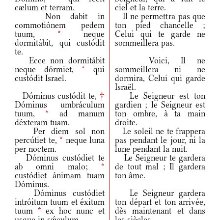
cælum et terram.
ciel et la terre.
Non dabit in
Il ne permettra pas que
commotiónem pedem
ton pied chancelle ;
tuum,
*
neque
Celui qui te garde ne
dormitábit, qui custódit
sommeillera pas.
te.
Ecce non dormitábit
Voici, Il ne
neque dórmiet,
*
qui
sommeillera ni ne
custódit Israel.
dormira, Celui qui garde
Israël.
Dóminus custódit te,
†
Le Seigneur est ton
Dóminus umbráculum
gardien ; le Seigneur est
tuum,
*
ad manum
ton ombre, à ta main
déxteram tuam.
droite.
Per diem sol non
Le soleil ne te frappera
percútiet te,
*
neque luna
pas pendant le jour, ni la
per noctem.
lune pendant la nuit.
Dóminus custódiet te
Le Seigneur te gardera
ab omni malo;
*
de tout mal ; Il gardera
custódiet ánimam tuam
ton âme.
Dóminus.
Dóminus custódiet
Le Seigneur gardera
intróitum tuum et éxitum
ton départ et ton arrivée,
tuum
*
ex hoc nunc et
dès maintenant et dans
usque in sǽculum.
les siècles.