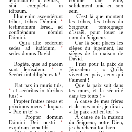
ædificáta est ut cívitas,
*
comme une ville,
sibi compácta in
solidement unie en son
idípsum.
sein.
Illuc enim ascendérunt
C’est là que montent
tribus, tribus Dómini,
*
les tribus, les tribus du
testimónium Israel, ad
Seigneur, témoignage
confiténdum nómini
d’Israël, pour louer le
Dómini.
nom du Seigneur.
Quia illic sedérunt
Car là sont placés les
sedes ad iudícium,
*
sièges du jugement, les
sedes domus David.
sièges de la maison de
David.
Rogáte, quæ ad pacem
Priez pour la paix de
sunt Ierúsalem:
*
«
Jérusalem : « Qu'ils
Secúri sint diligéntes te!
vivent en paix, ceux qui
t’aiment !
Fiat pax in muris tuis,
Que la paix soit dans
*
et secúritas in túrribus
tes murs, et la sécurité
tuis! »
dans tes tours ! »
Propter fratres meos et
À cause de mes frères
próximos meos
*
loquar:
et de mes amis, je dirai :
« Pax in te! »
« La paix soit en toi ! »
Propter domum
À cause de la maison
Dómini Dei nostri
*
du Seigneur, notre Dieu,
exquíram bona tibi.
je chercherai ton bien.