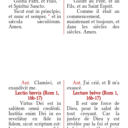
Glória Patri, et Fílio,
*
Gloire au Père, et au
et Spirítui Sancto.
Fils, et au Saint Esprit.
Sicut erat in princípio,
Comme il était au
et nunc et semper,
*
et in
commencement,
sǽcula sæculórum.
maintenant et toujours, et
Amen.
dans les siècles des
siècles. Amen.
Ant.
Clamávi, et
Ant.
J'ai crié, et Il m'a
exaudívit me.
exaucé.
Lectio brevis (Rom 1,
Lecture brève (Rom 1,
16b-17)
16b-17)
Virtus Dei est in
Il est une force de
salútem omni credénti.
Dieu, pour le salut de
Iustítia enim Dei in eo
tout croyant. Car la
revelátur ex fide in
justice de Dieu y est
fidem, sicut scriptum est:
révélée par la foi et pour