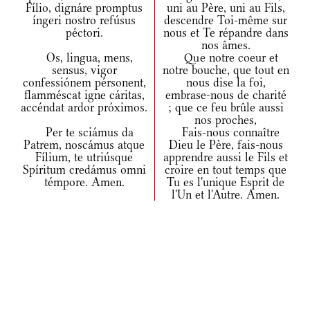
Fílio, dignáre promptus
uni au Père, uni au Fils,
íngeri nostro refúsus
descendre Toi-même sur
péctori.
nous et Te répandre dans
nos âmes.
Os, lingua, mens,
Que notre coeur et
sensus, vigor
notre bouche, que tout en
confessiónem pérsonent,
nous dise la foi,
flamméscat igne cáritas,
embrase-nous de charité
accéndat ardor próximos.
; que ce feu brûle aussi
nos proches,
Per te sciámus da
Fais-nous connaître
Patrem, noscámus atque
Dieu le Père, fais-nous
Fílium, te utriúsque
apprendre aussi le Fils et
Spíritum credámus omni
croire en tout temps que
témpore. Amen.
Tu es l'unique Esprit de
l'Un et l'Autre. Amen.