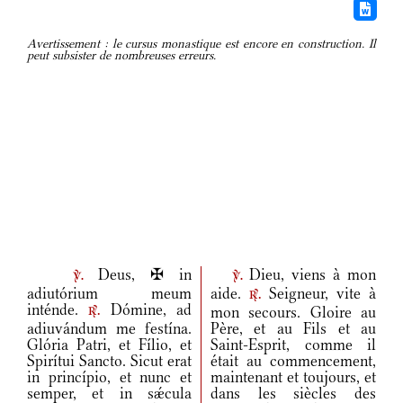
Avertissement : le cursus monastique est encore en construction. Il
peut subsister de nombreuses erreurs.
Deus, ✠ in
Dieu, viens à mon
v.
v.
adiutórium meum
aide.
Seigneur, vite à
r.
inténde.
Dómine, ad
mon secours. Gloire au
r.
adiuvándum me festína.
Père, et au Fils et au
Glória Patri, et Fílio, et
Saint-Esprit, comme il
Spirítui Sancto. Sicut erat
était au commencement,
in princípio, et nunc et
maintenant et toujours, et
semper, et in sǽcula
dans les siècles des