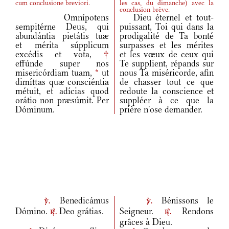
cum conclusione breviori.
les cas, du dimanche
)
avec la
conclusion brève.
Omnípotens
Dieu éternel et tout-
sempitérne Deus, qui
puissant, Toi qui dans la
abundántia pietátis tuæ
prodigalité de Ta bonté
et mérita súpplicum
surpasses et les mérites
excédis et vota,
†
et les vœux de ceux qui
effúnde super nos
Te supplient, répands sur
misericórdiam tuam,
*
ut
nous Ta miséricorde, afin
dimíttas quæ consciéntia
de chasser tout ce que
métuit, et adícias quod
redoute la conscience et
orátio non præsúmit. Per
suppléer à ce que la
Dóminum.
prière n'ose demander.
Benedicámus
Bénissons le
v.
v.
Dómino.
Deo grátias.
Seigneur.
Rendons
r.
r.
grâces à Dieu.