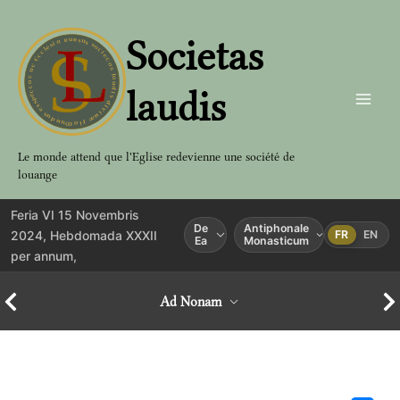
Aller
au
Societas
contenu
laudis
Le monde attend que l'Eglise redevienne une société de
louange
Feria VI 15 Novembris
De
Antiphonale
2024, Hebdomada XXXII
FR
EN
Ea
Monasticum
per annum,
Ad Nonam