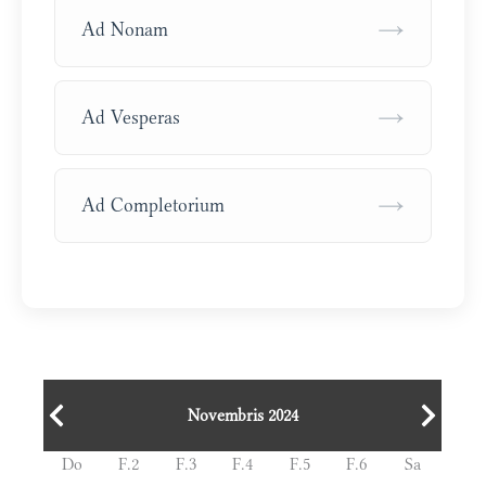
→
Ad Nonam
→
Ad Vesperas
→
Ad Completorium
Novembris 2024
Do
F.2
F.3
F.4
F.5
F.6
Sa