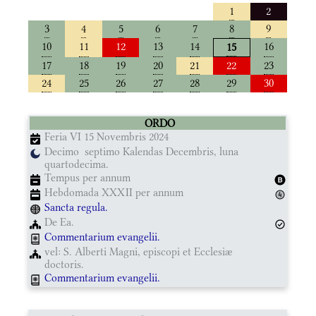
1
2
3
4
5
6
7
8
9
10
11
12
13
14
16
15
17
18
19
20
21
22
23
24
25
26
27
28
29
30
ORDO
Feria VI 15 Novembris 2024
Decimo septimo Kalendas Decembris, luna
quartodecima.
Tempus per annum
Hebdomada XXXII per annum
Sancta regula.
De Ea.
Commentarium evangelii.
vel: S. Alberti Magni, episcopi et Ecclesiæ
doctoris.
Commentarium evangelii.