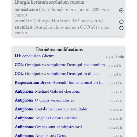
Liturgia horárum secúndum cursum :
monásticum
(Antiphonale monásticum 2009
cum
cantu
)
sæculáris
(Liturgia Horárum 1985
sine cantu)
sæculáris
(Antiphonale romanum OCO 2015
cum
cantu
)
Dernières modifications
LH
: conclusion Gheure
il y a 43 min
COL
: Omnipotens sempiterne Deus qui nos omnium
il y a 4 h
COL
: Omnipotens sempiterne Deus qui in dilecto
il y a 4 h
Responsorium Breve
: Ascendit fumus aromatum In
il y a 19 h
Antiphona
: Michael Gabriel cherubim
il y a 19 h
Antiphona
: O quam venerandus es
il y a 19 h
Antiphona
: Laetabitur deserta et exsultabit
il y a 19 h
Antiphona
: Angeli et omnes virtutes
il y a 19 h
Antiphona
: Omnes sunt administratorii
il y a 19 h
Antiphona
: Angelis suis Deus
il y a 19 h