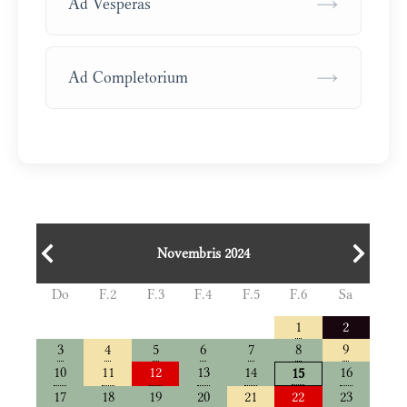
→
Ad Vesperas
→
Ad Completorium
Novembris 2024
Do
F.2
F.3
F.4
F.5
F.6
Sa
1
2
3
4
5
6
7
8
9
10
11
12
13
14
16
15
17
18
19
20
21
22
23