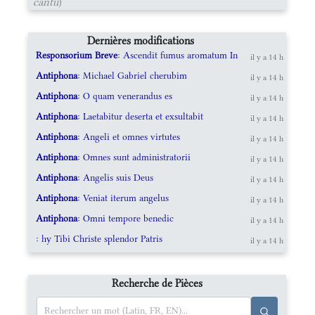
cantu
)
Dernières modifications
Responsorium Breve
: Ascendit fumus aromatum In
il y a 14 h
Antiphona
: Michael Gabriel cherubim
il y a 14 h
Antiphona
: O quam venerandus es
il y a 14 h
Antiphona
: Laetabitur deserta et exsultabit
il y a 14 h
Antiphona
: Angeli et omnes virtutes
il y a 14 h
Antiphona
: Omnes sunt administratorii
il y a 14 h
Antiphona
: Angelis suis Deus
il y a 14 h
Antiphona
: Veniat iterum angelus
il y a 14 h
Antiphona
: Omni tempore benedic
il y a 14 h
: hy Tibi Christe splendor Patris
il y a 14 h
Recherche de Pièces