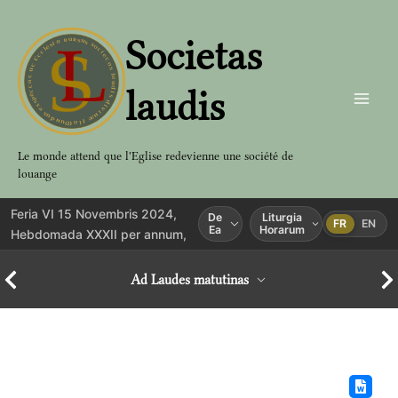
Aller
au
Societas
contenu
laudis
Le monde attend que l'Eglise redevienne une société de
louange
Feria VI 15 Novembris 2024,
De
Liturgia
FR
EN
Ea
Horarum
Hebdomada XXXII per annum,
Ad Laudes matutinas