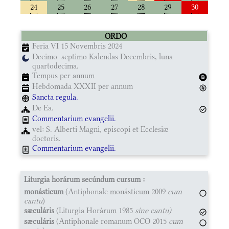
24
25
26
27
28
29
30
ORDO
Feria VI 15 Novembris 2024
Decimo septimo Kalendas Decembris, luna
quartodecima.
Tempus per annum
Hebdomada XXXII per annum
Sancta regula.
De Ea.
Commentarium evangelii.
vel: S. Alberti Magni, episcopi et Ecclesiæ
doctoris.
Commentarium evangelii.
Liturgia horárum secúndum cursum :
monásticum
(Antiphonale monásticum 2009
cum
cantu
)
sæculáris
(Liturgia Horárum 1985
sine cantu)
sæculáris
(Antiphonale romanum OCO 2015
cum