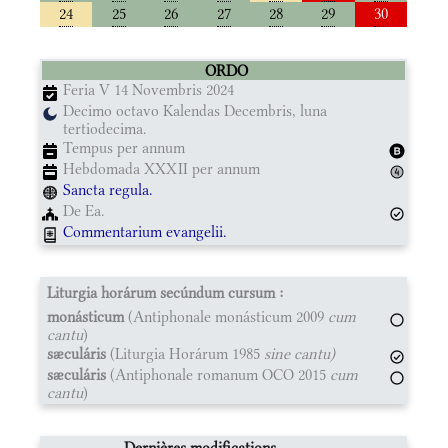
24
25
26
27
28
29
30
ORDO
Feria V 14 Novembris 2024
Decimo octavo Kalendas Decembris, luna
tertiodecima.
Tempus per annum
Hebdomada XXXII per annum
Sancta regula.
De Ea.
Commentarium evangelii.
Liturgia horárum secúndum cursum :
monásticum
(Antiphonale monásticum 2009
cum
cantu
)
sæculáris
(Liturgia Horárum 1985
sine cantu)
sæculáris
(Antiphonale romanum OCO 2015
cum
cantu
)
Dernières modifications