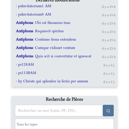
: psInvitatorium1 AM
il y a 19 h
: psInvitatorium0 AM
il y a 19 h
Antiphona
: Ubi est thesaurus tuus
il y a 23 h
Antiphona
: Requievit spiritus
il y a 23 h
Antiphona
: Continuo Iesus extendens
il y a 23 h
Antiphona
: Cumque vidisset ventum
il y a 23 h
Antiphona
: Quis scit si convertatur et ignoscat
il y a 23 h
: ps128AM
il y a 2 j
: ps113BAM
il y a 2 j
: hy Christe qui splendor in feriis per annum
il y a 2 j
Recherche de Pièces