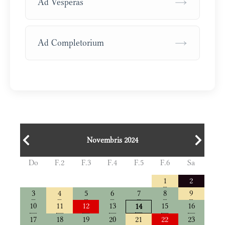
→
Ad Vesperas
→
Ad Completorium
Novembris 2024
Do
F.2
F.3
F.4
F.5
F.6
Sa
1
2
3
4
5
6
7
8
9
10
11
12
13
15
16
14
17
18
19
20
21
22
23