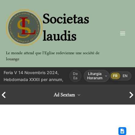
Aller
au
Societas
contenu
laudis
Le monde attend que l'Eglise redevienne une société de
louange
Feria V 14 Novembris 2024,
De
Liturgia
FR
EN
Ea
Horarum
Hebdomada XXXII per annum,
Ad Sextam