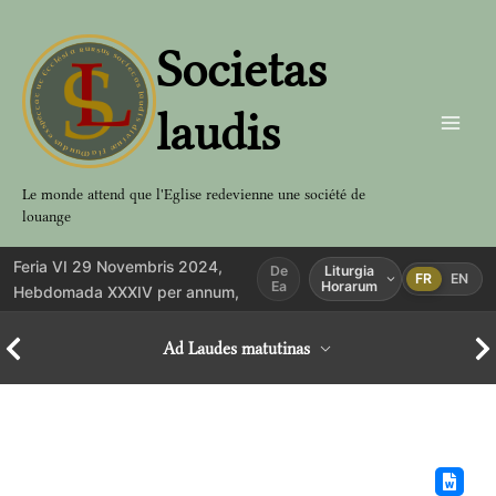
Aller
au
Societas
contenu
laudis
Le monde attend que l'Eglise redevienne une société de
louange
Feria VI 29 Novembris 2024,
De
Liturgia
FR
EN
Ea
Horarum
Hebdomada XXXIV per annum,
Ad Laudes matutinas