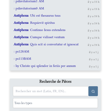
: psInvitatorium1 AM
il y a 15 h
: psInvitatorium0 AM
il y a 15 h
Antiphona
: Ubi est thesaurus tuus
il y a 19 h
Antiphona
: Requievit spiritus
il y a 19 h
Antiphona
: Continuo Iesus extendens
il y a 19 h
Antiphona
: Cumque vidisset ventum
il y a 19 h
Antiphona
: Quis scit si convertatur et ignoscat
il y a 19 h
: ps128AM
il y a 1 j
: ps113BAM
il y a 1 j
: hy Christe qui splendor in feriis per annum
il y a 1 j
Recherche de Pièces