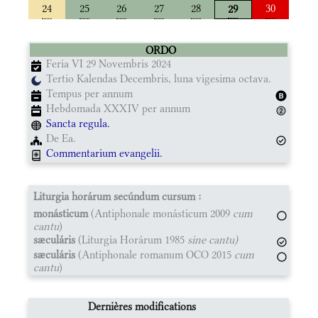
24
25
26
27
28
30
29
ORDO
Feria VI 29 Novembris 2024
Tertio Kalendas Decembris, luna vigesima octava.
Tempus per annum
Hebdomada XXXIV per annum
Sancta regula.
De Ea.
Commentarium evangelii.
Liturgia horárum secúndum cursum :
monásticum
(Antiphonale monásticum 2009
cum
cantu
)
sæculáris
(Liturgia Horárum 1985
sine cantu)
sæculáris
(Antiphonale romanum OCO 2015
cum
cantu
)
Dernières modifications