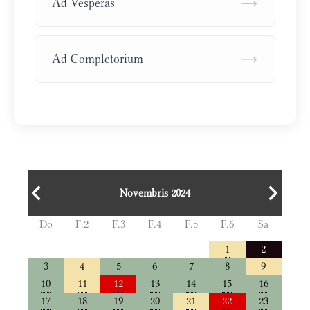
→
Ad Vesperas
→
Ad Completorium
Novembris 2024
Do
F.2
F.3
F.4
F.5
F.6
Sa
1
2
3
4
5
6
7
8
9
10
11
12
13
14
15
16
17
18
19
20
21
22
23