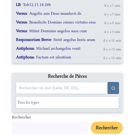
LB
: Tob12,15.18.20b
il y a 7 min
Versus
: Angelis suis Deus mandavit de
il y a 7 min
Versus
: Benedicite Domino omnes virtutes eius
il y a 8 min
Versus
: Mittet Dominus angelos suos cum
il y a 9 min
Responsorium Breve
: Stetit angelus Iuxta aram
il y a 10 min
Antiphona
: Michael archangelus venit
il y a 12 min
Antiphona
: Factum est silentium
il y a 14 min
Recherche de Pièces
Rechercher
Rechercher