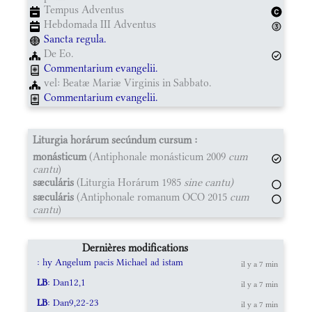
Tempus Adventus
Hebdomada III Adventus
Sancta regula.
De Eo.
Commentarium evangelii.
vel: Beatæ Mariæ Virginis in Sabbato.
Commentarium evangelii.
Liturgia horárum secúndum cursum :
monásticum
(Antiphonale monásticum 2009
cum
cantu
)
sæculáris
(Liturgia Horárum 1985
sine cantu)
sæculáris
(Antiphonale romanum OCO 2015
cum
cantu
)
Dernières modifications
: hy Angelum pacis Michael ad istam
il y a 7 min
LB
: Dan12,1
il y a 7 min
LB
: Dan9,22-23
il y a 7 min