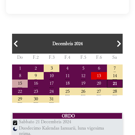
Decembris 2024
Do
F.2
F.3
F.4
F.5
F.6
Sa
1
2
3
4
5
6
7
8
9
10
11
12
13
14
15
16
17
18
19
20
21
22
23
24
25
26
27
28
29
30
31
ORDO
Sabbato 21 Decembris 2024
Duodecimo Kalendas Ianuarii, luna vigesima
prima.