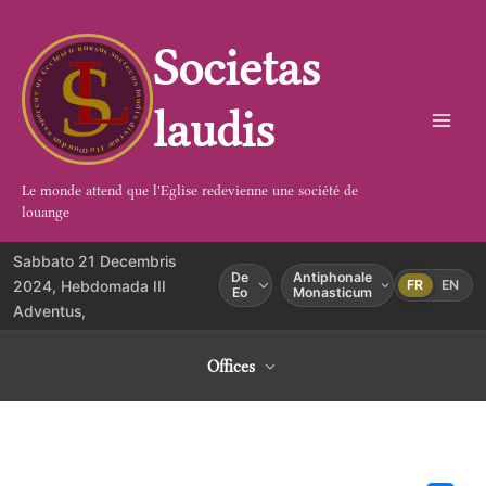
Aller
au
Societas
contenu
laudis
Le monde attend que l'Eglise redevienne une société de
louange
Sabbato 21 Decembris
De
Antiphonale
2024, Hebdomada III
FR
EN
Eo
Monasticum
Adventus,
Offices