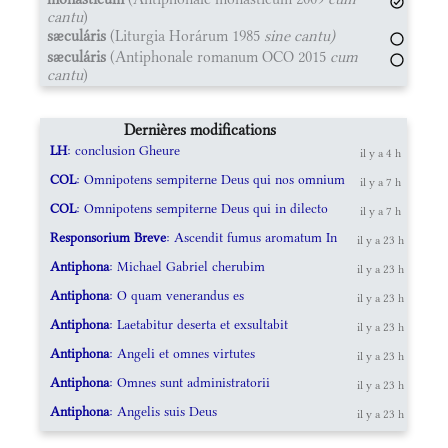
cantu
)
sæculáris
(Liturgia Horárum 1985
sine cantu)
sæculáris
(Antiphonale romanum OCO 2015
cum
cantu
)
Dernières modifications
LH
: conclusion Gheure
il y a 4 h
COL
: Omnipotens sempiterne Deus qui nos omnium
il y a 7 h
COL
: Omnipotens sempiterne Deus qui in dilecto
il y a 7 h
Responsorium Breve
: Ascendit fumus aromatum In
il y a 23 h
Antiphona
: Michael Gabriel cherubim
il y a 23 h
Antiphona
: O quam venerandus es
il y a 23 h
Antiphona
: Laetabitur deserta et exsultabit
il y a 23 h
Antiphona
: Angeli et omnes virtutes
il y a 23 h
Antiphona
: Omnes sunt administratorii
il y a 23 h
Antiphona
: Angelis suis Deus
il y a 23 h