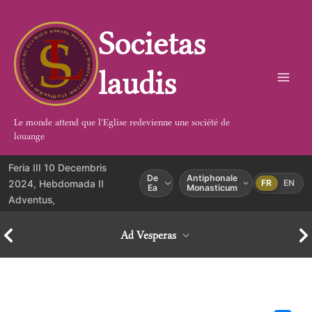
Aller
au
Societas
contenu
laudis
Le monde attend que l'Eglise redevienne une société de
louange
Feria III 10 Decembris
De
Antiphonale
2024, Hebdomada II
FR
EN
Ea
Monasticum
Adventus,
Ad Vesperas