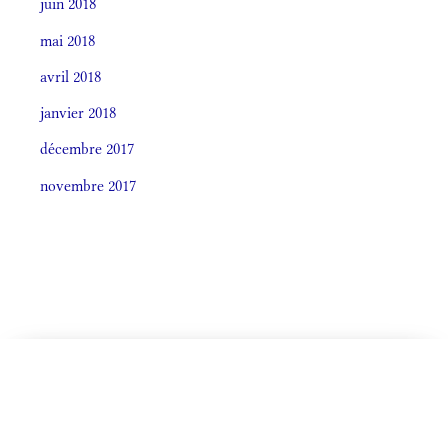
juin 2018
mai 2018
avril 2018
janvier 2018
décembre 2017
novembre 2017
CELEBRÁTIO LITÚRGICA (ORDO)
Societas laudis 2026
LITURGIA HORÁRUM SECÚNDUM CURSUM
De Ea
Monásticum (Antiphonale 2009)
OFFÍCIA LITURGICA DIÉI