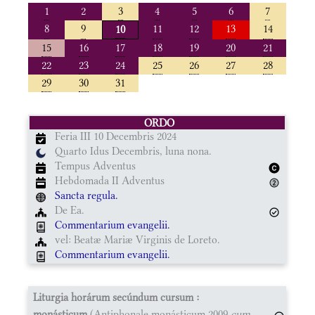
1
2
3
4
5
6
7
8
9
11
12
13
14
10
15
16
17
18
19
20
21
22
23
24
25
26
27
28
29
30
31
ORDO
Feria III 10 Decembris 2024
Quarto Idus Decembris, luna nona.
Tempus Adventus
Hebdomada II Adventus
Sancta regula.
De Ea.
Commentarium evangelii.
vel: Beatæ Mariæ Virginis de Loreto.
Commentarium evangelii.
Liturgia horárum secúndum cursum :
monásticum
(Antiphonale monásticum 2009
cum