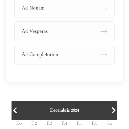
→
Ad Nonam
→
Ad Vesperas
→
Ad Completorium
Decembris 2024
Do
F.2
F.3
F.4
F.5
F.6
Sa