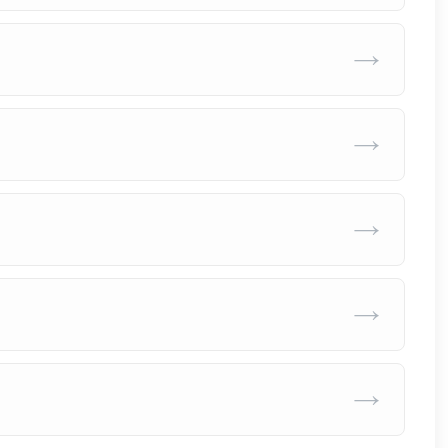
→
→
→
→
→