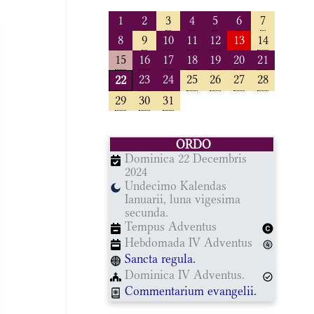
1
2
3
4
5
6
7
8
9
10
11
12
13
14
15
16
17
18
19
20
21
23
24
25
26
27
28
22
29
30
31
ORDO
Dominica 22 Decembris
2024
Undecimo Kalendas
Ianuarii, luna vigesima
secunda.
Tempus Adventus
Hebdomada IV Adventus
Sancta regula.
Dominica IV Adventus.
Commentarium evangelii.