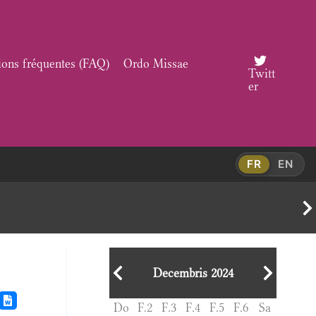
ions fréquentes (FAQ)
Ordo Missae
Twitt
er
FR
EN
Decembris 2024
Do
F.2
F.3
F.4
F.5
F.6
Sa