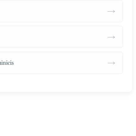
→
→
→
inicis