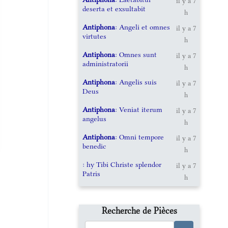
il y a 7
deserta et exsultabit
h
Antiphona
: Angeli et omnes
il y a 7
virtutes
h
Antiphona
: Omnes sunt
il y a 7
administratorii
h
Antiphona
: Angelis suis
il y a 7
Deus
h
Antiphona
: Veniat iterum
il y a 7
angelus
h
Antiphona
: Omni tempore
il y a 7
benedic
h
: hy Tibi Christe splendor
il y a 7
Patris
h
Recherche de Pièces