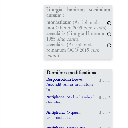
Liturgia horárum secúndum
cursum :
monásticum
(Antiphonale
monásticum 2009
cum cantu
)
sæculáris
(Liturgia Horárum
1985
sine cantu)
sæculáris
(Antiphonale
romanum OCO 2015
cum
cantu
)
Dernières modifications
Responsorium Breve
:
il y a 6
Ascendit fumus aromatum
h
In
Antiphona
: Michael Gabriel
il y a 7
cherubim
h
Antiphona
: O quam
il y a 7
venerandus es
h
Antiphona
: Laetabitur