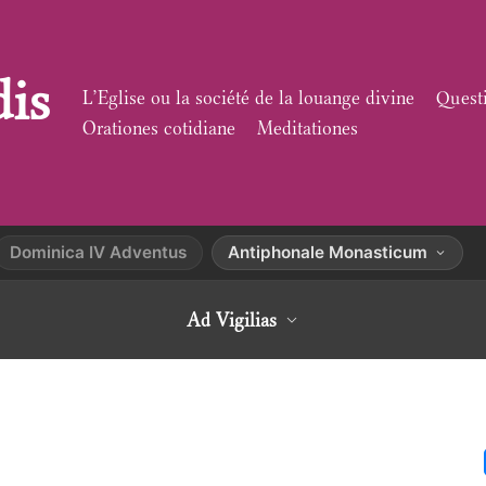
dis
L’Eglise ou la société de la louange divine
Quest
Orationes cotidiane
Meditationes
Dominica IV Adventus
Antiphonale Monasticum
Ad Vigilias