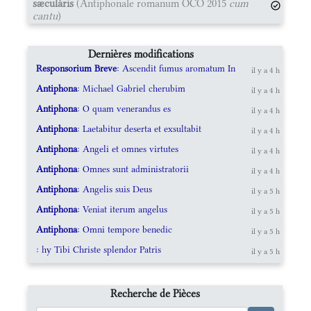
sæculáris
(Antiphonale romanum OCO 2015
cum
cantu
)
Dernières modifications
Responsorium Breve
: Ascendit fumus aromatum In
il y a 4 h
Antiphona
: Michael Gabriel cherubim
il y a 4 h
Antiphona
: O quam venerandus es
il y a 4 h
Antiphona
: Laetabitur deserta et exsultabit
il y a 4 h
Antiphona
: Angeli et omnes virtutes
il y a 4 h
Antiphona
: Omnes sunt administratorii
il y a 4 h
Antiphona
: Angelis suis Deus
il y a 5 h
Antiphona
: Veniat iterum angelus
il y a 5 h
Antiphona
: Omni tempore benedic
il y a 5 h
: hy Tibi Christe splendor Patris
il y a 5 h
Recherche de Pièces