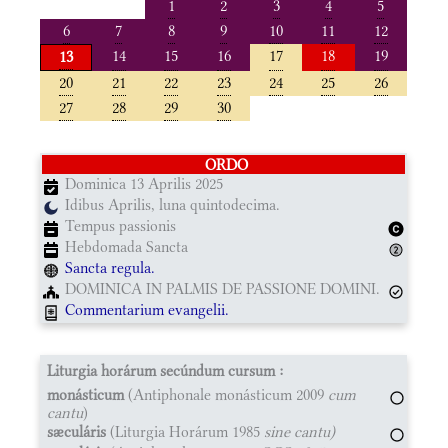
1
2
3
4
5
6
7
8
9
10
11
12
14
15
16
17
18
19
13
20
21
22
23
24
25
26
27
28
29
30
ORDO
Dominica 13 Aprilis 2025
Idibus Aprilis, luna quintodecima.
Tempus passionis
Hebdomada Sancta
Sancta regula.
DOMINICA IN PALMIS DE PASSIONE DOMINI.
Commentarium evangelii.
Liturgia horárum secúndum cursum :
monásticum
(Antiphonale monásticum 2009
cum
cantu
)
sæculáris
(Liturgia Horárum 1985
sine cantu)