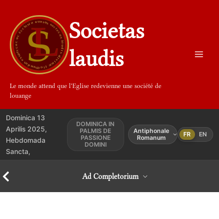
Aller
au
Societas
contenu
laudis
Le monde attend que l'Eglise redevienne une société de
louange
Dominica 13
DOMINICA IN
Aprilis 2025,
PALMIS DE
Antiphonale
FR
EN
PASSIONE
Romanum
Hebdomada
DOMINI
Sancta,
Ad Completorium