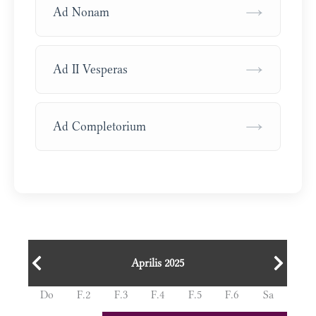
→
Ad Nonam
→
Ad II Vesperas
→
Ad Completorium
Aprilis 2025
Do
F.2
F.3
F.4
F.5
F.6
Sa