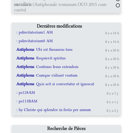
sæculáris
(Antiphonale romanum OCO 2015
cum
cantu
)
Dernières modifications
: psInvitatorium1 AM
il y a 16 h
: psInvitatorium0 AM
il y a 16 h
Antiphona
: Ubi est thesaurus tuus
il y a 20 h
Antiphona
: Requievit spiritus
il y a 20 h
Antiphona
: Continuo Iesus extendens
il y a 20 h
Antiphona
: Cumque vidisset ventum
il y a 20 h
Antiphona
: Quis scit si convertatur et ignoscat
il y a 20 h
: ps128AM
il y a 1 j
: ps113BAM
il y a 1 j
: hy Christe qui splendor in feriis per annum
il y a 2 j
Recherche de Pièces