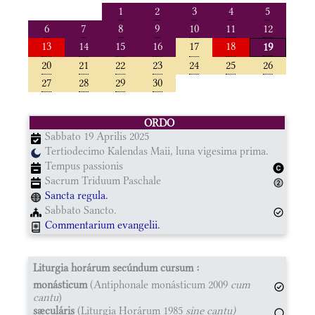
1
2
3
4
5
6
7
8
9
10
11
12
13
14
15
16
17
18
19
20
21
22
23
24
25
26
27
28
29
30
ORDO
Sabbato 19 Aprilis 2025
Tertiodecimo Kalendas Maii, luna vigesima prima.
Tempus passionis
Sacrum Triduum Paschale
Sancta regula.
Sabbato Sancto.
Commentarium evangelii.
Liturgia horárum secúndum cursum :
monásticum
(Antiphonale monásticum 2009
cum
cantu
)
sæculáris
(Liturgia Horárum 1985
sine cantu)