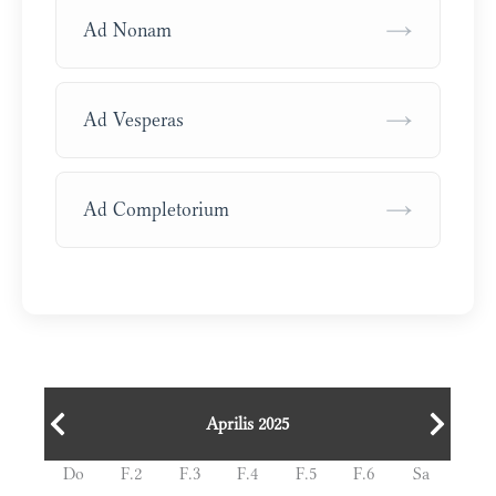
→
Ad Nonam
→
Ad Vesperas
→
Ad Completorium
Aprilis 2025
Do
F.2
F.3
F.4
F.5
F.6
Sa