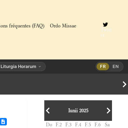
ions fréquentes (FAQ)
Ordo Missae
Twitt
er
Liturgia Horarum
FR
EN
Iunii 2025
Do
F.2
F.3
F.4
F.5
F.6
Sa