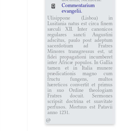
Commentarium
evangelii.
Ulisippone (Lisboa) in
Lusitania natus est circa finem
sæculi XII. Inter canonicos
regulares sancti Augustini
adscitus, paulo post adeptum
sacerdotium ad Fratres
Minores transgressus est, ut
fidei propagationi incumberet
inter Africæ populos. In Gallia
tamen et in Italia munere
prædicationis magno cum
fructu fungens, multos
hæreticos convertit et primus
in suo Ordine theologiam
Fratres docuit. Sermones
scripsit doctrina et suavitate
perfusos. Mortuus est Patavii
anno 1231.
@