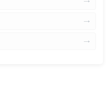
→
→
→