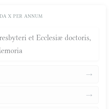
DA X PER ANNUM
esbyteri et Ecclesiæ doctoris,
emoria
→
→