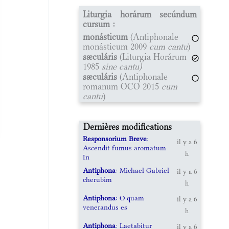
Liturgia horárum secúndum
cursum :
monásticum
(Antiphonale
monásticum 2009
cum cantu
)
sæculáris
(Liturgia Horárum
1985
sine cantu)
sæculáris
(Antiphonale
romanum OCO 2015
cum
cantu
)
Dernières modifications
Responsorium Breve
:
il y a 6
Ascendit fumus aromatum
h
In
Antiphona
: Michael Gabriel
il y a 6
cherubim
h
Antiphona
: O quam
il y a 6
venerandus es
h
Antiphona
: Laetabitur
il y a 6