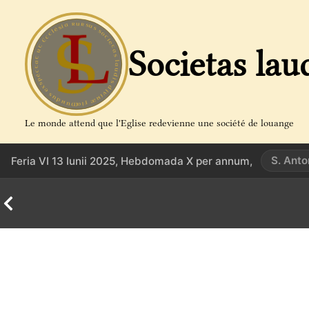
Aller
au
contenu
Societas lau
Le monde attend que l'Eglise redevienne une société de louange
S. Anto
Feria VI 13 Iunii 2025, Hebdomada X per annum,