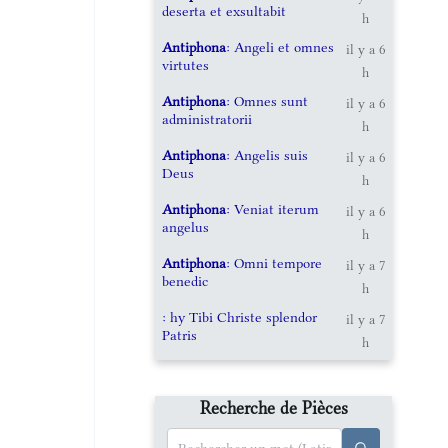
deserta et exsultabit
h
Antiphona
: Angeli et omnes
il y a 6
virtutes
h
Antiphona
: Omnes sunt
il y a 6
administratorii
h
Antiphona
: Angelis suis
il y a 6
Deus
h
Antiphona
: Veniat iterum
il y a 6
angelus
h
Antiphona
: Omni tempore
il y a 7
benedic
h
: hy Tibi Christe splendor
il y a 7
Patris
h
Recherche de Pièces