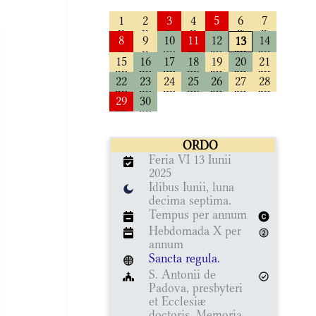
1
2
3
4
5
6
7
8
9
10
11
12
14
13
15
16
17
18
19
20
21
22
23
24
25
26
27
28
29
30
ORDO
Feria VI 13 Iunii
2025
Idibus Iunii, luna
decima septima.
Tempus per annum
Hebdomada X per
annum
Sancta regula.
S. Antonii de
Padova, presbyteri
et Ecclesiæ
doctoris, Memoria.