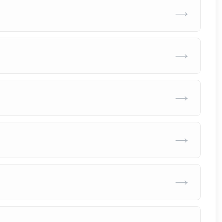
→
→
→
→
→