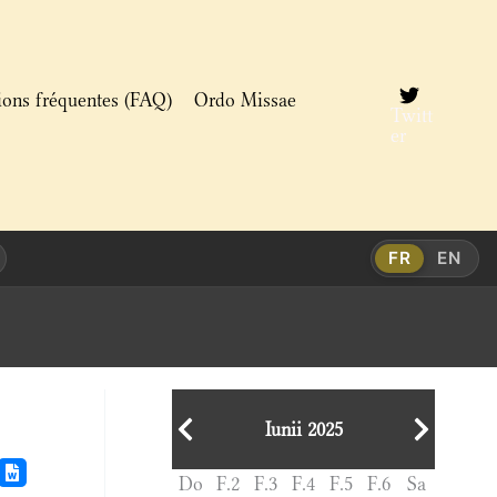
ions fréquentes (FAQ)
Ordo Missae
Twitt
er
FR
EN
Iunii 2025
Do
F.2
F.3
F.4
F.5
F.6
Sa