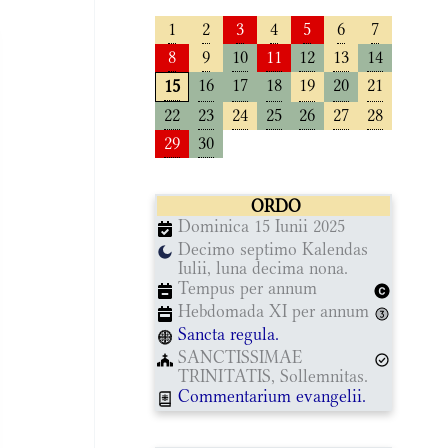
1
2
3
4
5
6
7
8
9
10
11
12
13
14
16
17
18
19
20
21
15
22
23
24
25
26
27
28
29
30
ORDO
Dominica 15 Iunii 2025
Decimo septimo Kalendas
Iulii, luna decima nona.
Tempus per annum
Hebdomada XI per annum
Sancta regula.
SANCTISSIMAE
TRINITATIS, Sollemnitas.
Commentarium evangelii.