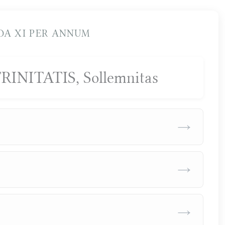
A XI PER ANNUM
INITATIS, Sollemnitas
→
→
→