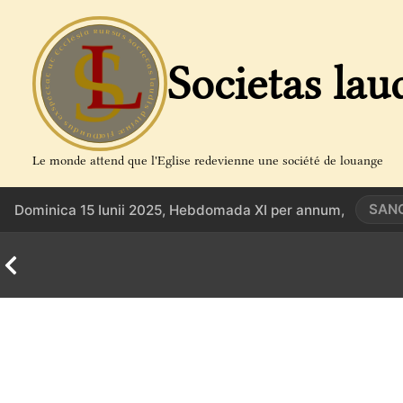
Aller
au
contenu
Societas lau
Le monde attend que l'Eglise redevienne une société de louange
SANC
Dominica 15 Iunii 2025, Hebdomada XI per annum,