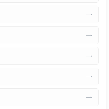
→
→
→
→
→