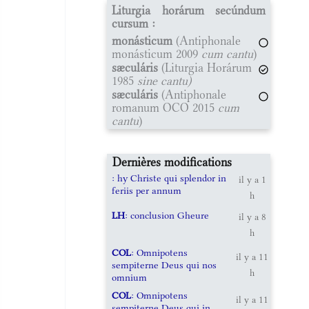
Liturgia horárum secúndum
cursum :
monásticum
(Antiphonale
monásticum 2009
cum cantu
)
sæculáris
(Liturgia Horárum
1985
sine cantu)
sæculáris
(Antiphonale
romanum OCO 2015
cum
cantu
)
Dernières modifications
: hy Christe qui splendor in
il y a 1
feriis per annum
h
LH
: conclusion Gheure
il y a 8
h
COL
: Omnipotens
il y a 11
sempiterne Deus qui nos
h
omnium
COL
: Omnipotens
il y a 11
sempiterne Deus qui in