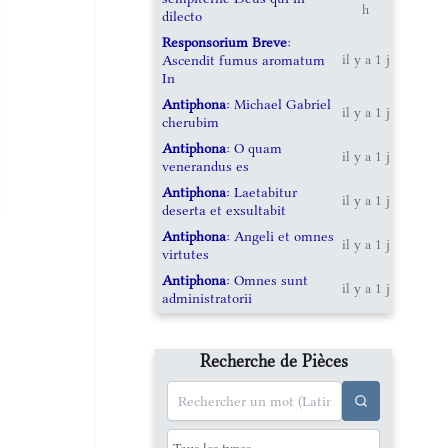
h
dilecto
Responsorium Breve
:
Ascendit fumus aromatum
il y a 1 j
In
Antiphona
: Michael Gabriel
il y a 1 j
cherubim
Antiphona
: O quam
il y a 1 j
venerandus es
Antiphona
: Laetabitur
il y a 1 j
deserta et exsultabit
Antiphona
: Angeli et omnes
il y a 1 j
virtutes
Antiphona
: Omnes sunt
il y a 1 j
administratorii
Recherche de Pièces