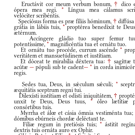
Eructávit cor meum verbum bonum,
†
dico 
ópera mea regi.
*
Língua mea cálamus scr
velóciter scribéntis.
Speciósus forma es præ fíliis hóminum,
†
diffúsa
grátia in lábiis tuis,
*
proptérea benedíxit te Deus
ætérnum.
Accíngere gládio tuo super femur tu
potentíssime,
*
magnificéntia tua et ornátu tuo.
Et ornátu tuo procéde, currum ascénde
*
prop
veritátem et mansuetúdinem et iustítiam.
Et dóceat te mirabília déxtera tua:
†
sagíttæ 
acútæ
—
pópuli sub te cadent
—
*
in corda inimicó
regis.
Sedes tua, Deus, in sǽculum sǽculi;
*
scept
æquitátis sceptrum regni tui.
Dilexísti iustítiam et odísti iniquitátem,
†
propté
unxit te Deus, Deus tuus,
*
óleo lætítiæ 
consórtibus tuis.
Myrrha et álœ et cásia ómnia vestiménta tua
dómibus ebúrneis chordæ deléctant te.
Fíliæ regum in pretiósis tuis;
*
ástitit regín
dextris tuis ornáta auro ex Ophir.