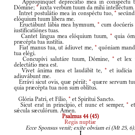
Appropínquet deprecátio mea in conspéctu t
Dómine;
*
iuxta verbum tuum da mihi intelléctum.
Intret postulátio mea in conspéctu tuo,
*
secún
elóquium tuum líbera me.
Eructábunt lábia mea hymnum,
*
cum docúeris
iustificatiónes tuas.
Cantet língua mea elóquium tuum,
*
quia óm
præcépta tua iustítia.
Fiat manus tua, ut ádiuvet me,
*
quóniam mand
tua elégi.
Concupívi salutáre tuum, Dómine,
*
et lex 
delectátio mea est.
Vivet ánima mea et laudábit te,
*
et iudícia 
adiuvábunt me.
Errávi sicut ovis, quæ périit;
*
quære servum tu
quia præcépta tua non sum oblítus.
Glória Patri, et Fílio,
*
et Spirítui Sancto.
Sicut erat in princípio, et nunc et semper,
*
et
sǽcula sæculórum. Amen.
Psalmus 44 (45)
Regis nuptiæ
Ecce Sponsus venit; exite obviam ei (Mt 25, 6)
I