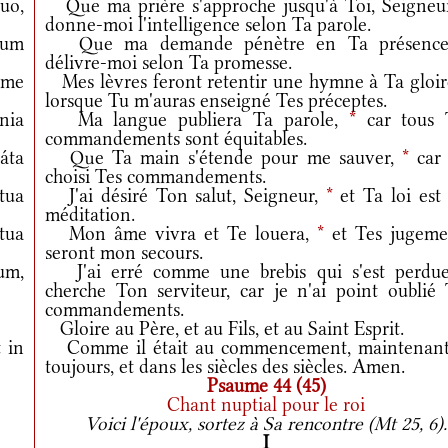
uo,
Que ma prière s'approche jusqu'à Toi, Seigneu
donne-moi l'intelligence selon Ta parole.
dum
Que ma demande pénètre en Ta présenc
délivre-moi selon Ta promesse.
 me
Mes lèvres feront retentir une hymne à Ta gloi
lorsque Tu m'auras enseigné Tes préceptes.
nia
Ma langue publiera Ta parole,
*
car tous 
commandements sont équitables.
áta
Que Ta main s'étende pour me sauver,
*
car 
choisi Tes commandements.
tua
J'ai désiré Ton salut, Seigneur,
*
et Ta loi est
méditation.
tua
Mon âme vivra et Te louera,
*
et Tes jugeme
seront mon secours.
um,
J'ai erré comme une brebis qui s'est perdu
cherche Ton serviteur, car je n'ai point oublié 
commandements.
Gloire au Père, et au Fils, et au Saint Esprit.
 in
Comme il était au commencement, maintenant
toujours, et dans les siècles des siècles. Amen.
Psaume 44 (45)
Chant nuptial pour le roi
.
Voici l'époux, sortez à Sa rencontre (Mt 25, 6).
I