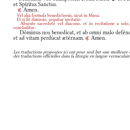
et Spíritus Sanctus.
Amen.
r.
Vel alia formula benedictionis, sicut in Missa.
Et si fit dimissio, sequitur invitatio:
Absente sacerdote vel diacono, et in recitatione a solo,
concluditur:
Dóminus nos benedícat, et ab omni malo defénd
et ad vitam perdúcat ætérnam.
Amen.
r.
Les traductions proposées ici ont pour seul but une meilleure c
des traductions officielles dans la liturgie en langue vernaculai