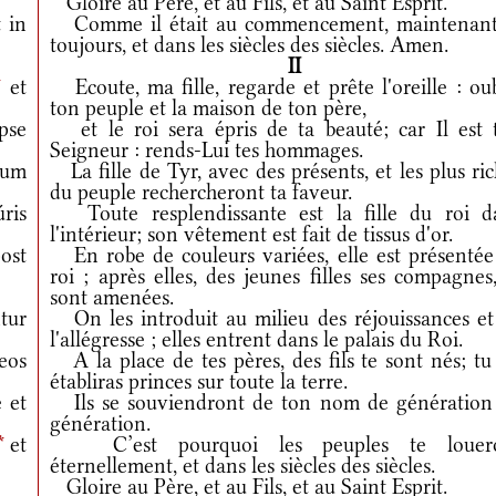
Gloire au Père, et au Fils, et au Saint Esprit.
 in
Comme il était au commencement, maintenant
toujours, et dans les siècles des siècles. Amen.
II
*
et
Ecoute, ma fille, regarde et prête l'oreille : ou
ton peuple et la maison de ton père,
pse
et le roi sera épris de ta beauté; car Il est 
Seigneur : rends-Lui tes hommages.
uum
La fille de Tyr, avec des présents, et les plus ri
du peuple rechercheront ta faveur.
ris
Toute resplendissante est la fille du roi d
l'intérieur; son vêtement est fait de tissus d'or.
ost
En robe de couleurs variées, elle est présentée
roi ; après elles, des jeunes filles ses compagnes
sont amenées.
tur
On les introduit au milieu des réjouissances et
l'allégresse ; elles entrent dans le palais du Roi.
eos
A la place de tes pères, des fils te sont nés; tu
établiras princes sur toute la terre.
 et
Ils se souviendront de ton nom de génération
génération.
*
et
C’est pourquoi les peuples te louer
éternellement, et dans les siècles des siècles.
Gloire au Père, et au Fils, et au Saint Esprit.