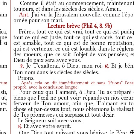
 in
Comme il était au commencement, maintenant
toujours, et dans les siècles des siècles. Amen.
tam
Ant.
J'ai vu la Jérusalem nouvelle, comme l'épo
ornée pour son mari.
Lecture brève (Phil 4, 8. 9b)
ca,
Frères, tout ce qui est vrai, tout ce qui est pudi
que
tout ce qui est juste, tout ce qui est sacré, tout ce
 si
est aimable, tout ce qui est de bonne réputation,
.
qui est vertueux, ce qui est louable dans le règle
des moeurs, que ce soit l'objet de vos pensées; e
Dieu de paix sera avec vous.
cam
Je T'exalterai, ô Dieu, mon roi.
Et je béni
v.
r.
Ton nom dans les siècles des siècles.
Prions.
 cum
Après cela on dit immédiatement et sans "Prions" l'ora
propre, avec la conclusion longue.
sti,
Pour ceux qui T'aiment, ô Dieu, Tu as préparé 
ut,
biens que l’œil ne peut voir: répands en nos cœur
ónes
ferveur de Ton amour, afin que, T'aimant en to
ur.
chose et par-dessus tout, nous obtenions la réalisa
de Tes promesses qui surpassent tout désir.
Le Seigneur soit avec vous.
Et avec votre esprit.
r.
us,
Que Dieu tout puissant vous bénisse, le Père, ✠