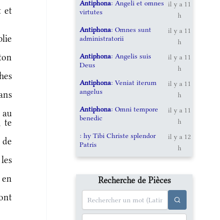
Antiphona
: Angeli et omnes
il y a 11
 et
virtutes
h
Antiphona
: Omnes sunt
il y a 11
blie
administratorii
h
Antiphona
: Angelis suis
ton
il y a 11
Deus
h
ches
Antiphona
: Veniat iterum
il y a 11
angelus
ans
h
Antiphona
: Omni tempore
il y a 11
 au
benedic
, te
h
: hy Tibi Christe splendor
il y a 12
 de
Patris
h
 les
 en
Recherche de Pièces
ont