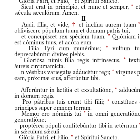
Glória Patri, et Fílio,
*
et Spirítui Sancto.
Sicut erat in princípio, et nunc et semper,
*
et
sǽcula sæculórum. Amen.
II
Audi, fília, et vide,
†
et inclína aurem tuam
oblivíscere pópulum tuum et domum patris tui;
et concupíscet rex spéciem tuam.
*
Quóniam i
est dóminus tuus, et adóra eum.
Fília Tyri cum munéribus;
*
vultum t
deprecabúntur dívites plebis.
Gloriósa nimis fília regis intrínsecus,
*
textú
áureis circumamícta.
In véstibus variegátis adducétur regi;
*
vírgines p
eam, próximæ eius, afferúntur tibi.
Afferúntur in lætítia et exsultatióne,
*
adducún
in domum regis.
Pro pátribus tuis erunt tibi fílii;
*
constítues 
príncipes super omnem terram.
Memor ero nóminis tui
*
in omni generatióne
generatióne;
proptérea pópuli confitebúntur tibi in ætérnum
in sǽculum sǽculi.
Glória Patri, et Fílio,
*
et Spirítui Sancto.