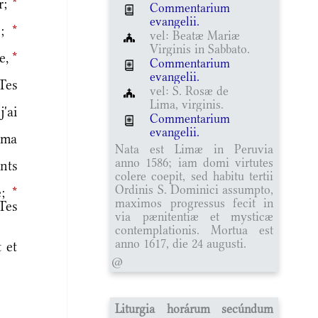
r;
*
Commentarium
evangelii.
e;
*
vel: Beatæ Mariæ
Virginis in Sabbato.
re,
*
Commentarium
evangelii.
Tes
vel: S. Rosæ de
Lima, virginis.
j'ai
Commentarium
evangelii.
 ma
Nata est Limæ in Peruvia
anno 1586; iam domi virtutes
nts
colere coepit, sed habitu tertii
Ordinis S. Dominici assumpto,
e;
*
maximos progressus fecit in
Tes
via pænitentiæ et mysticæ
contemplationis. Mortua est
anno 1617, die 24 augusti.
 et
@
Liturgia horárum secúndum