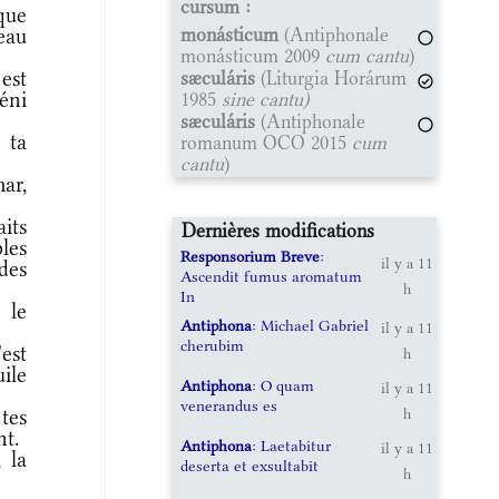
cursum :
que
monásticum
(Antiphonale
eau
monásticum 2009
cum cantu
)
est
sæculáris
(Liturgia Horárum
béni
1985
sine cantu)
sæculáris
(Antiphonale
 ta
romanum OCO 2015
cum
cantu
)
ar,
its
Dernières modifications
les
Responsorium Breve
:
il y a 11
des
Ascendit fumus aromatum
h
In
 le
Antiphona
: Michael Gabriel
il y a 11
cherubim
est
h
ile
Antiphona
: O quam
il y a 11
venerandus es
 tes
h
nt.
Antiphona
: Laetabitur
il y a 11
 la
deserta et exsultabit
h