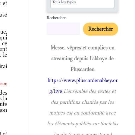
 et
use
Rechercher
Rechercher
que,
 qui
 ce
Messe, vêpres et complies en
ment
t le
streaming depuis l'abbaye de
rai
Pluscarden
https://www.pluscardenabbey.or
ison
g/live
L'ensemble des textes et
des
s la
des partitions chantés par les
ute
tion
moines est en conformité avec
les éléments publiés sur Societas
 et
laudis (cursus monastique)