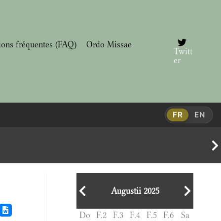
ions fréquentes (FAQ)
Ordo Missae
Twitt
er
FR
EN
Augustii 2025
Do
F.2
F.3
F.4
F.5
F.6
Sa