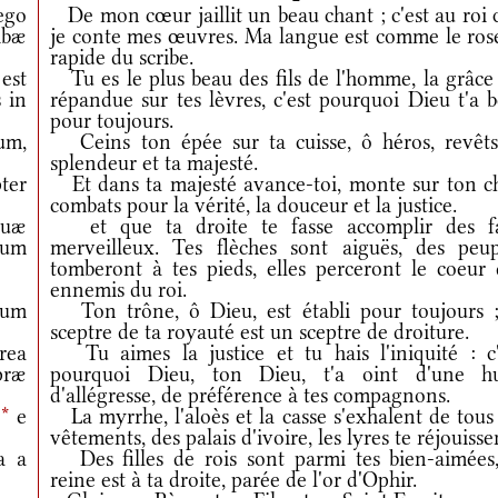
ego
De mon cœur jaillit un beau chant ; c'est au roi 
ibæ
je conte mes œuvres. Ma langue est comme le ros
rapide du scribe.
 est
Tu es le plus beau des fils de l'homme, la grâce 
 in
répandue sur tes lèvres, c'est pourquoi Dieu t'a 
pour toujours.
um,
Ceins ton épée sur ta cuisse, ô héros, revêts
splendeur et ta majesté.
ter
Et dans ta majesté avance-toi, monte sur ton ch
combats pour la vérité, la douceur et la justice.
tuæ
et que ta droite te fasse accomplir des fa
rum
merveilleux. Tes flèches sont aiguës, des peup
tomberont à tes pieds, elles perceront le coeur 
ennemis du roi.
rum
Ton trône, ô Dieu, est établi pour toujours ;
sceptre de ta royauté est un sceptre de droiture.
rea
Tu aimes la justice et tu hais l'iniquité : c'
præ
pourquoi Dieu, ton Dieu, t'a oint d'une hu
d'allégresse, de préférence à tes compagnons.
;
*
e
La myrrhe, l'aloès et la casse s'exhalent de tous
vêtements, des palais d'ivoire, les lyres te réjouisse
a a
Des filles de rois sont parmi tes bien-aimées,
reine est à ta droite, parée de l'or d'Ophir.