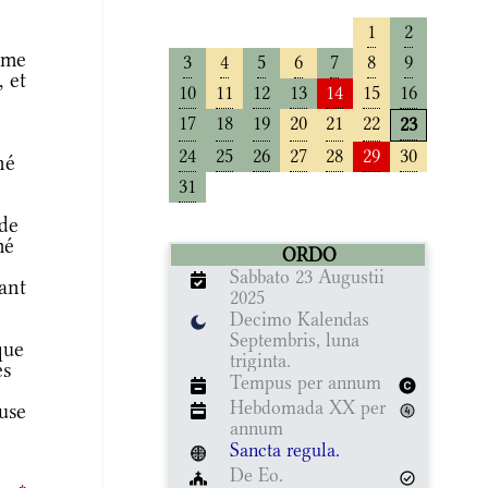
1
2
mme
3
4
5
6
7
8
9
 et
10
11
12
13
14
15
16
17
18
19
20
21
22
23
24
25
26
27
28
29
30
né
31
de
mé
ORDO
Sabbato 23 Augustii
ant
2025
Decimo Kalendas
Septembris, luna
que
triginta.
es
Tempus per annum
Hebdomada XX per
use
annum
Sancta regula.
De Eo.