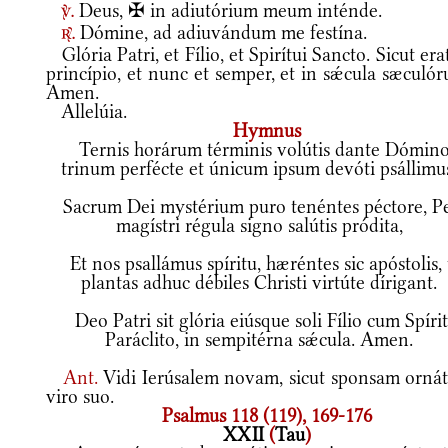
Deus, ✠ in adiutórium meum inténde.
v.
Dómine, ad adiuvándum me festína.
r.
Glória Patri, et Fílio, et Spirítui Sancto. Sicut era
princípio, et nunc et semper, et in sǽcula sæculó
Amen.
Allelúia.
Hymnus
Ternis horárum términis volútis dante Dómino
trinum perfécte et únicum ipsum devóti psállimu
Sacrum Dei mystérium puro tenéntes péctore, Pe
magístri régula signo salútis pródita,
Et nos psallámus spíritu, hæréntes sic apóstolis, 
plantas adhuc débiles Christi virtúte dírigant.
Deo Patri sit glória eiúsque soli Fílio cum Spíri
Paráclito, in sempitérna sǽcula. Amen.
Ant.
Vidi Ierúsalem novam, sicut sponsam orná
viro suo.
Psalmus 118 (119), 169-176
XXII
(
Tau
)