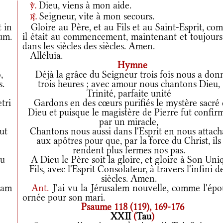
Dieu, viens à mon aide.
v.
Seigneur, vite à mon secours.
r.
t in
Gloire au Père, et au Fils et au Saint-Esprit, co
rum.
il était au commencement, maintenant et toujours,
dans les siècles des siècles. Amen.
Alléluia.
Hymne
,
Déjà la grâce du Seigneur trois fois nous a don
s.
trois heures ; avec amour nous chantons Dieu,
Trinité, parfaite unité
tri
Gardons en des cœurs purifiés le mystère sacré 
Dieu et puisque le magistère de Pierre fut confir
par un miracle,
ut
Chantons nous aussi dans l'Esprit en nous attach
aux apôtres pour que, par la force du Christ, ils
rendent plus fermes nos pas.
tu
A Dieu le Père soit la gloire, et gloire à Son Uni
Fils, avec l'Esprit Consolateur, à travers l'infini d
siècles. Amen.
tam
Ant.
J'ai vu la Jérusalem nouvelle, comme l'épo
ornée pour son mari.
Psaume 118 (119), 169-176
XXII
(
Tau
)