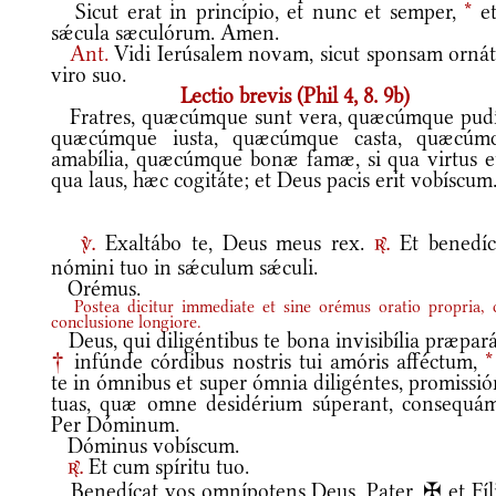
Sicut erat in princípio, et nunc et semper,
*
et
sǽcula sæculórum. Amen.
Ant.
Vidi Ierúsalem novam, sicut sponsam orná
viro suo.
Lectio brevis (Phil 4, 8. 9b)
Fratres, quæcúmque sunt vera, quæcúmque pudí
quæcúmque iusta, quæcúmque casta, quæcúm
amabília, quæcúmque bonæ famæ, si qua virtus et
qua laus, hæc cogitáte; et Deus pacis erit vobíscum
Exaltábo te, Deus meus rex.
Et benedí
v.
r.
nómini tuo in sǽculum sǽculi.
Orémus.
Postea dicitur immediate et sine orémus oratio propria,
conclusione longiore.
Deus, qui diligéntibus te bona invisibília præpará
†
infúnde córdibus nostris tui amóris afféctum,
*
te in ómnibus et super ómnia diligéntes, promissi
tuas, quæ omne desidérium súperant, consequám
Per Dóminum.
Dóminus vobíscum.
Et cum spíritu tuo.
r.
Benedícat vos omnípotens Deus, Pater, ✠ et Fíli