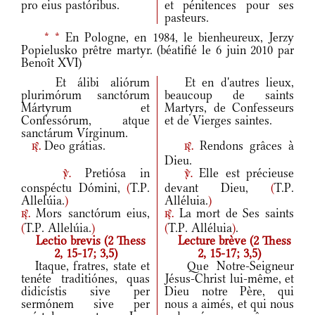
pro eius pastóribus.
et pénitences pour ses
pasteurs.
*
*
En Pologne, en 1984, le bienheureux, Jerzy
Popielusko prêtre martyr. (béatifié le 6 juin 2010 par
Benoît XVI)
Et álibi aliórum
Et en d'autres lieux,
plurimórum sanctórum
beaucoup de saints
Mártyrum et
Martyrs, de Confesseurs
Confessórum, atque
et de Vierges saintes.
sanctárum Vírginum.
Deo grátias.
Rendons grâces à
r.
r.
Dieu.
Pretiósa in
Elle est précieuse
v.
v.
conspéctu Dómini,
(
T.P.
devant Dieu,
(
T.P.
Allelúia.
)
Alléluia.
)
Mors sanctórum eius,
La mort de Ses saints
r.
r.
(
T.P. Allelúia.
)
(
T.P. Alléluia
)
.
Lectio brevis (2 Thess
Lecture brève (2 Thess
2, 15-17; 3,5)
2, 15-17; 3,5)
Itaque, fratres, state et
Que Notre-Seigneur
tenéte traditiónes, quas
Jésus-Christ lui-même, et
didicístis sive per
Dieu notre Père, qui
sermónem sive per
nous a aimés, et qui nous