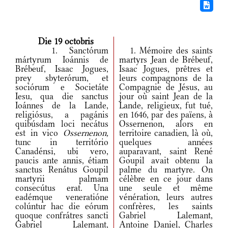
Die 19 octobris
1. Sanctórum
1. Mémoire des saints
mártyrum Ioánnis de
martyrs Jean de Brébeuf,
Brébeuf, Isaac Jogues,
Isaac Jogues, prêtres et
prey sbyterórum, et
leurs compagnons de la
sociórum e Societáte
Compagnie de Jésus, au
Iesu, qua die sanctus
jour où saint Jean de la
Ioánnes de la Lande,
Lande, religieux, fut tué,
religiósus, a pagánis
en 1646, par des païens, à
quibúsdam loci necátus
Ossernenon, alors en
est in vico
Ossernenon,
territoire canadien, là où,
tunc in território
quelques années
Canadénsi, ubi vero,
auparavant, saint René
paucis ante annis, étiam
Goupil avait obtenu la
sanctus Renátus Goupil
palme du martyre. On
martyrii palmam
célèbre en ce jour dans
consecútus erat. Una
une seule et même
eadémque veneratióne
vénération, leurs autres
colúntur hac die eórum
confrères, les saints
quoque confrátres sancti
Gabriel Lalemant,
Gabriel Lalemant,
Antoine Daniel, Charles