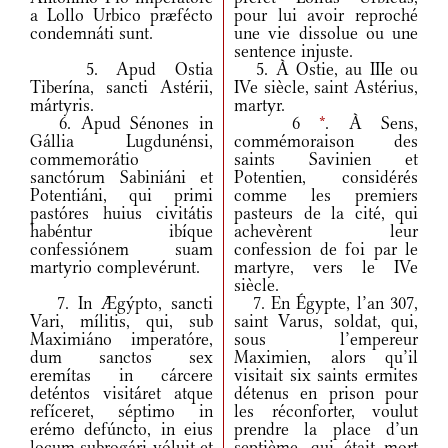
a Lollo Urbico præfécto
pour lui avoir reproché
condemnáti sunt.
une vie dissolue ou une
sentence injuste.
5. Apud Ostia
5. À Ostie, au IIIe ou
Tiberína, sancti Astérii,
IVe siècle, saint Astérius,
mártyris.
martyr.
6. Apud Sénones in
6
*
. À Sens,
Gállia Lugdunénsi,
commémoraison des
commemorátio
saints Savinien et
sanctórum Sabiniáni et
Potentien, considérés
Potentiáni, qui primi
comme les premiers
pastóres huius civitátis
pasteurs de la cité, qui
habéntur ibíque
achevèrent leur
confessiónem suam
confession de foi par le
martyrio complevérunt.
martyre, vers le IVe
siècle.
7. In Ægýpto, sancti
7. En Égypte, l’an 307,
Vari, mílitis, qui, sub
saint Varus, soldat, qui,
Maximiáno imperatóre,
sous l’empereur
dum sanctos sex
Maximien, alors qu’il
eremítas in cárcere
visitait six saints ermites
deténtos visitáret atque
détenus en prison pour
refíceret, séptimo in
les réconforter, voulut
erémo defúncto, in eius
prendre la place d’un
locum subrogári vóluit et
septième, qui était mort