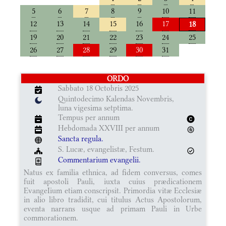
5
6
7
8
9
10
11
12
13
14
15
16
17
18
19
20
21
22
23
24
25
26
27
28
29
30
31
ORDO
Sabbato 18 Octobris 2025
Quintodecimo Kalendas Novembris,
luna vigesima setptima.
Tempus per annum
Hebdomada XXVIII per annum
Sancta regula.
S. Lucæ, evangelistæ, Festum.
Commentarium evangelii.
Natus ex familia ethnica, ad fidem conversus, comes
fuit apostoli Pauli, iuxta cuius prædicationem
EvangeIium etiam conscripsit. Primordia vitæ Ecclesiæ
in alio libro tradidit, cui titulus Actus Apostolorum,
eventa narrans usque ad primam Pauli in Urbe
commorationem.