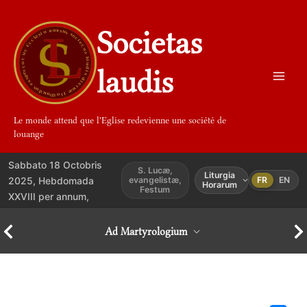
Aller
au
Societas
contenu
laudis
Le monde attend que l'Eglise redevienne une société de
louange
Sabbato 18 Octobris
S. Lucæ,
Liturgia
2025, Hebdomada
evangelistæ,
FR
EN
Horarum
Festum
XXVIII per annum,
Ad Martyrologium