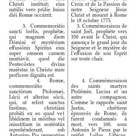
Christi instítuit; eius
Croix et de la Passion de
natális vero prídie huius
notre Seigneur Jésus
diéi Romæ occúrrit.
Christ et mourut à Rome
le 18 octobre 1775.
3. Commemorátio
3. Commémoraison de
sancti loélis, prophétæ,
saint Joël, prophète vers
qui magnum diem
350 avant le Christ, qui
Dómini et mystérium
annonça le grand jour du
effusiónis Spíritus eius
Seigneur et le mystère de
super omnem carnem
l’effusion de son Esprit
nuntiávit, quod die
sur toute chair.
Pentecóstes divína
maiéstas in Christo mire
perfícere dignáta est.
4. Romæ,
4. Commémoraison
commemorátio
des saints martyrs
sanctórum Ptolomæi,
Ptolémée, Lucius et un
Lúcii et alteríus sócii,
autre compagnon.
qui, ut refert sanctus
Comme le rapporte saint
lustínus, christiáni
Justin, chrétiens
probáti ex eo quod ve1
éprouvés de Rome, ils
libídinem in móribus vel
furent condamnés à
iniustítiam in senténtiis
mort, vers 160, sous
reprehénderant, sub
Antonin le Pieux par le
Antoníno Pio imperatóre
préfet Lollus Urbicus,