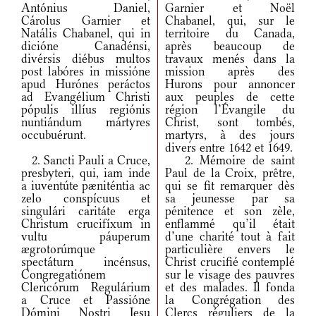
Antónius Daniel,
Garnier et Noël
Cárolus Garnier et
Chabanel, qui, sur le
Natális Chabanel, qui in
territoire du Canada,
dicióne Canadénsi,
après beaucoup de
divérsis diébus multos
travaux menés dans la
post labóres in missióne
mission après des
apud Hurónes peráctos
Hurons pour annoncer
ad Evangélium Christi
aux peuples de cette
pópulis illíus regiónis
région l’Évangile du
nuntiándum mártyres
Christ, sont tombés,
occubuérunt.
martyrs, à des jours
divers entre 1642 et 1649.
2. Sancti Pauli a Cruce,
2. Mémoire de saint
presbyteri, qui, iam inde
Paul de la Croix, prêtre,
a iuventúte pæniténtia ac
qui se fit remarquer dès
zelo conspícuus et
sa jeunesse par sa
singulári caritáte erga
pénitence et son zèle,
Christum crucifíxum in
enflammé qu’il était
vultu páuperum
d’une charité tout à fait
ægrotorúmque
particulière envers le
spectáturn incénsus,
Christ crucifié contemplé
Congregatiónem
sur le visage des pauvres
Clericórum Regulárium
et des malades. Il fonda
a Cruce et Passióne
la Congrégation des
Dómini Nostri Iesu
Clercs réguliers de la