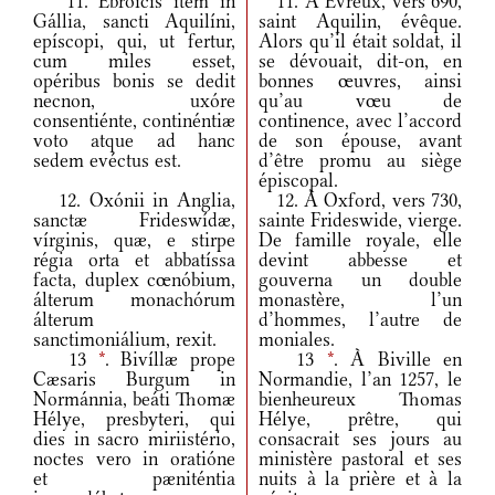
11. Ebróicis item in
11. À Évreux, vers 690,
Gállia, sancti Aquilíni,
saint Aquilin, évêque.
epíscopi, qui, ut fertur,
Alors qu’il était soldat, il
cum miles esset,
se dévouait, dit-on, en
opéribus bonis se dedit
bonnes œuvres, ainsi
necnon, uxóre
qu’au vœu de
consentiénte, continéntiæ
continence, avec l’accord
voto atque ad hanc
de son épouse, avant
sedem evéctus est.
d’être promu au siège
épiscopal.
12. Oxónii in Anglia,
12. À Oxford, vers 730,
sanctæ Frideswídæ,
sainte Frideswide, vierge.
vírginis, quæ, e stirpe
De famille royale, elle
régia orta et abbatíssa
devint abbesse et
facta, duplex cœnóbium,
gouverna un double
álterum monachórum
monastère, l’un
álterum
d’hommes, l’autre de
sanctimoniálium, rexit.
moniales.
13
*
. Bivíllæ prope
13
*
. À Biville en
Cæsaris Burgum in
Normandie, l’an 1257, le
Normánnia, beáti Thomæ
bienheureux Thomas
Hélye, presbyteri, qui
Hélye, prêtre, qui
dies in sacro miriistério,
consacrait ses jours au
noctes vero in oratióne
ministère pastoral et ses
et pæniténtia
nuits à la prière et à la