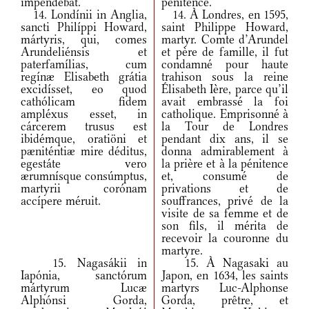
impendébat.
pénitence.
14. Londínii in Anglia,
14. À Londres, en 1595,
sancti Philíppi Howard,
saint Philippe Howard,
mártyris, qui, comes
martyr. Comte d’Arundel
Arundeliénsis et
et père de famille, il fut
paterfamílias, cum
condamné pour haute
regínæ Elisabeth grátia
trahison sous la reine
excidísset, eo quod
Élisabeth Ière, parce qu’il
cathólicam fidem
avait embrassé la foi
ampléxus esset, in
catholique. Emprisonné à
cárcerem trusus est
la Tour de Londres
ibidémque, oratiöni et
pendant dix ans, il se
pæniténtiæ mire déditus,
donna admirablement à
egestáte vero
la prière et à la pénitence
ærumnísque consúmptus,
et, consumé de
martyrii corónam
privations et de
accípere méruit.
souffrances, privé de la
visite de sa femme et de
son fils, il mérita de
recevoir la couronne du
martyre.
15. Nagasákii in
15. À Nagasaki au
Iapónia, sanctórum
Japon, en 1634, les saints
mártyrum Lucæ
martyrs Luc-Alphonse
Alphónsi Gorda,
Gorda, prêtre, et