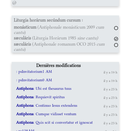
@
Liturgia horárum secúndum cursum :
monásticum
(Antiphonale monásticum 2009
cum
cantu
)
sæculáris
(Liturgia Horárum 1985
sine cantu)
sæculáris
(Antiphonale romanum OCO 2015
cum
cantu
)
Dernières modifications
: psInvitatorium1 AM
il y a 19 h
: psInvitatorium0 AM
il y a 19 h
Antiphona
: Ubi est thesaurus tuus
il y a 23 h
Antiphona
: Requievit spiritus
il y a 23 h
Antiphona
: Continuo Iesus extendens
il y a 23 h
Antiphona
: Cumque vidisset ventum
il y a 23 h
Antiphona
: Quis scit si convertatur et ignoscat
il y a 23 h
: ps128AM