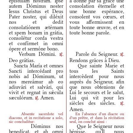
epístulam nostram. Ipse
a donné par sa grâce une
autem Dóminus noster
consolation éternelle et
Iesus Christus et Deus
une bonne espérance,
Pater noster, qui diléxit
consolent vos cœurs, et
nos et dedit
vous affermissent en
consolatiónem ætérnam
toute bonne œuvre, et en
et spem bonam in grátia,
toute bonne parole.
consolétur corda vestra
et confírmet in omni
ópere et sermóne bono.
Verbum Dómini.
Parole du Seigneur.
r.
r.
Deo grátias.
Rendons grâces à Dieu.
Sancta María et omnes
Que sainte Marie et
Sancti intercédant pro
tous les Saints
nobis ad Dóminum, ut
intercèdent pour nous
nos mereámur ab eo
auprès du Seigneur, afin
adiuvári et salvári, qui
que nous obtenions de
vivit et regnat in sǽcula
Lui le secours et le salut,
sæculórum.
Amen.
Lui qui vit pour les
r.
siècles des siècles.
r.
Amen.
Absente sacerdote vel
En l'absence d'un diacre ou
diacono, et in recitatione a solo,
d'un prêtre, et dans la récitation
sic concluditur:
seul, on conclut ainsi :
Dóminus nos
Que le Seigneur nous
benedícat, et ab omni
bénisse, qu'Il nous