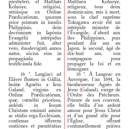
presbyteri, et Matthǽi
Matthieu Kohioye,
Kohioye, religiósi,
religieux, tous deux
utriúsque ex Ordine
dominicains, mis à mort,
Prædicatórum, quorum
sous le chef suprême
prior primum in ínsulis
Tokugawa avoir été un
Philippínis, dein
intrépide ministre de
decénnium in Iapónia
l’Évangile, d’abord aux
Evangélii intrépidus
îles Philippines, puis
administer fuit, alter
pendant dix ans au
vero, duodevigínti annos
Japon, le second, âgé de
natus, sócius eius in
dix-huit ans, son
propagánda ac
compagnon pour
testificánda fide.
propager la foi et en
témoigner.
16
*
. Langíaci ad
16
*
. À Langeac en
Eláver flumen in Gállia,
Auvergne, l’an 1694, la
beátæ Agnétis a Iesu
bienheureuse Agnès de
Galand, vírginis ex
Jésus
(
Galand
)
, vierge de
Ordine Prædicatórum,
l’Ordre des Prêcheurs.
quæ, cœnóbii prioríssa,
Prieure de son couvent,
ardénti in Iesum
elle brilla d’un ardent
Christum emínuit amóre
amour pour Jésus Christ
ac stúdio erga Ecclésiam,
et d’un grand zèle pour
contínuas ófferens
l’Église, offrant
oratiónes et pæniténtias
continuellement prières