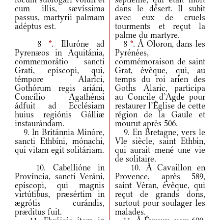
cum illis, sævíssima
dans le désert. Il subit
passus, martyrii palmam
avec eux de cruels
adéptus est.
tourments et reçut la
palme du martyre.
8
*
. Illuróne ad
8
*
. À Oloron, dans les
Pyrenæos in Aquitánia,
Pyrénées,
commemorátio sancti
commémoraison de saint
Grati, epíscopi, qui,
Grat, évêque, qui, au
témpore Alaríci,
temps du roi arien des
Gothórum regis ariáni,
Goths Alaric, participa
Concílio Agathénsi
au Concile d’Agde pour
ádfuit ad Ecclésiam
restaurer l’Église de cette
huius regiónis Gálliæ
région de la Gaule et
instaurándam.
mourut après 506.
9. In Británnia Minóre,
9. En Bretagne, vers le
sancti Ethbíni, mónachi,
VIe siècle, saint Ethbin,
qui vitam egit solitáriam.
qui aurait mené une vie
de solitaire.
10. Cabellióne in
10. À Cavaillon en
Província, sancti Veráni,
Provence, après 589,
epíscopi, qui magnis
saint Véran, évêque, qui
virtútibus, præsértim in
reçut de grands dons,
ægrótis curándis,
surtout pour soulager les
præditus fuit.
malades.