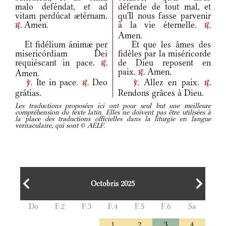
malo deféndat, et ad
défende de tout mal, et
vitam perdúcat ætérnam.
qu'Il nous fasse parvenir
Amen.
à la vie éternelle.
r.
r.
Amen.
Et fidélium ánimæ per
Et que les âmes des
misericórdiam Dei
fidèles par la miséricorde
requiéscant in pace.
de Dieu reposent en
r.
paix.
Amen.
Amen.
r.
Ite in pace.
Deo
Allez en paix.
v.
r.
v.
r.
grátias.
Rendons grâces à Dieu.
Les traductions proposées ici ont pour seul but une meilleure
compréhension du texte latin. Elles ne doivent pas être utilisées à
la place des traductions officielles dans la liturgie en langue
vernaculaire, qui sont © AELF.
Octobris 2025
Do
F.2
F.3
F.4
F.5
F.6
Sa
1
2
3
4