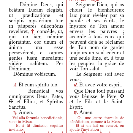
Dómine Deus, qui
Seigneur Dieu, qui as
beátum Lucam elegísti,
choisi le bienheureux
ut prædicatióne et
Luc pour révéler par sa
scriptis mystérium tuæ
parole et ses écrits, le
in páuperes dilectiónis
mystère de Ton amour
reveláret,
†
concéde, ut,
envers les pauvres ;
qui tuo iam nómine
accorde à tous ceux qui
gloriántur, cor unum et
peuvent déjà se réclamer
ánima una esse
de Ton nom de garder
persevérent, et omnes
toujours un seul coeur et
gentes tuam mereántur
une seule âme, et, à tous
vidére salútem. Per
les peuples, la grâce de
Dóminum.
voir Ton salut.
Dóminus vobíscum.
Le Seigneur soit avec
vous.
Et cum spíritu tuo.
Et avec votre esprit.
r.
r.
Benedícat vos
Que Dieu tout puissant
omnípotens Deus, Pater,
vous bénisse, le Père, ✠
✠ et Fílius, et Spíritus
et le Fils et le Saint-
Sanctus.
Esprit.
Amen.
Amen.
r.
r.
Vel alia formula benedictionis,
Ou une autre formule de
sicut in Missa.
bénédiction, comme à la Messe.
Et si fit dimissio, sequitur
Et si on fait un renvoi, on
invitatio:
ajoute l'invitation :