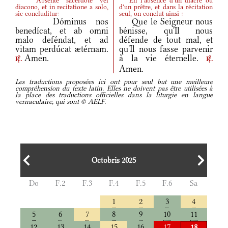
Absente sacerdote vel
En l'absence d'un diacre ou
diacono, et in recitatione a solo,
d'un prêtre, et dans la récitation
sic concluditur:
seul, on conclut ainsi :
Dóminus nos
Que le Seigneur nous
benedícat, et ab omni
bénisse, qu'Il nous
malo deféndat, et ad
défende de tout mal, et
vitam perdúcat ætérnam.
qu'Il nous fasse parvenir
Amen.
à la vie éternelle.
r.
r.
Amen.
Les traductions proposées ici ont pour seul but une meilleure
compréhension du texte latin. Elles ne doivent pas être utilisées à
la place des traductions officielles dans la liturgie en langue
vernaculaire, qui sont © AELF.
Octobris 2025
Do
F.2
F.3
F.4
F.5
F.6
Sa
1
2
3
4
5
6
7
8
9
10
11
12
13
14
15
16
17
18