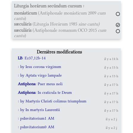
Liturgia horárum secúndum cursum :
monásticum
(Antiphonale monásticum 2009
cum
cantu
)
sæculáris
(Liturgia Horárum 1985
sine cantu)
sæculáris
(Antiphonale romanum OCO 2015
cum
cantu
)
Dernières modifications
LB
: Ez37,12b-14
il y a 14 h
: hy Iesu corona virginum
il y a 15 h
: hy Aptata virgo lampade
il y a 15 h
Antiphona
: Puer meus noli
il y a 17 h
Antiphona
: In craticula te Deum
il y a 17 h
: hy Martyris Christi colimus triumphum
il y a 17 h
: hy In martyris Laurentii
il y a 17 h
: psInvitatorium1 AM
il y a 2 j
: psInvitatorium0 AM
il y a 2 j