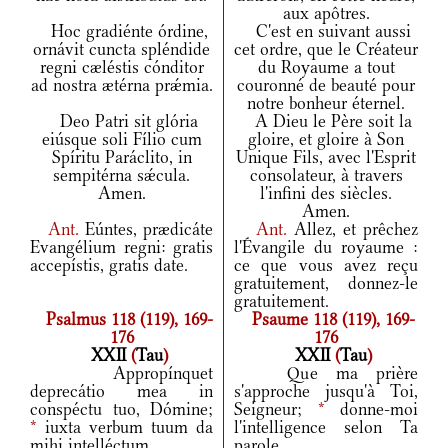
aux apôtres.
Hoc gradiénte órdine,
C'est en suivant aussi
ornávit cuncta spléndide
cet ordre, que le Créateur
regni cæléstis cónditor
du Royaume a tout
ad nostra ætérna prǽmia.
couronné de beauté pour
notre bonheur éternel.
Deo Patri sit glória
A Dieu le Père soit la
eiúsque soli Fílio cum
gloire, et gloire à Son
Spíritu Paráclito, in
Unique Fils, avec l'Esprit
sempitérna sǽcula.
consolateur, à travers
Amen.
l'infini des siècles.
Amen.
Ant.
Eúntes, prædicáte
Ant.
Allez, et prêchez
Evangélium regni: gratis
l'Évangile du royaume :
accepístis, gratis date.
ce que vous avez reçu
gratuitement, donnez-le
gratuitement.
Psalmus 118 (119), 169-
Psaume 118 (119), 169-
176
176
XXII
(
Tau
)
XXII
(
Tau
)
Appropínquet
Que ma prière
deprecátio mea in
s'approche jusqu'à Toi,
conspéctu tuo, Dómine;
Seigneur;
*
donne-moi
*
iuxta verbum tuum da
l'intelligence selon Ta
mihi intelléctum.
parole.