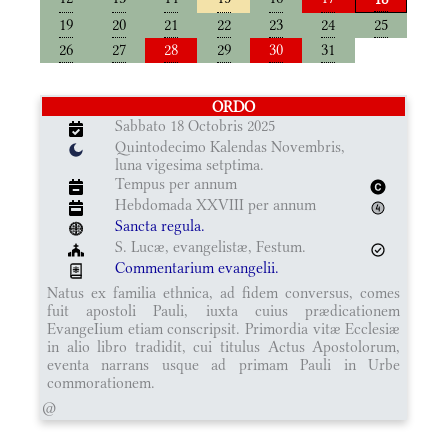
19
20
21
22
23
24
25
26
27
28
29
30
31
ORDO
Sabbato 18 Octobris 2025
Quintodecimo Kalendas Novembris,
luna vigesima setptima.
Tempus per annum
Hebdomada XXVIII per annum
Sancta regula.
S. Lucæ, evangelistæ, Festum.
Commentarium evangelii.
Natus ex familia ethnica, ad fidem conversus, comes
fuit apostoli Pauli, iuxta cuius prædicationem
EvangeIium etiam conscripsit. Primordia vitæ Ecclesiæ
in alio libro tradidit, cui titulus Actus Apostolorum,
eventa narrans usque ad primam Pauli in Urbe
commorationem.
@