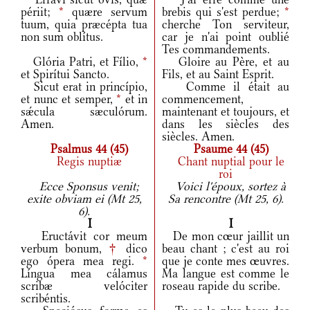
périit;
*
quære servum
brebis qui s'est perdue;
*
tuum, quia præcépta tua
cherche Ton serviteur,
non sum oblítus.
car je n'ai point oublié
Tes commandements.
Glória Patri, et Fílio,
*
Gloire au Père, et au
et Spirítui Sancto.
Fils, et au Saint Esprit.
Sicut erat in princípio,
Comme il était au
et nunc et semper,
*
et in
commencement,
sǽcula sæculórum.
maintenant et toujours, et
Amen.
dans les siècles des
siècles. Amen.
Psalmus 44 (45)
Psaume 44 (45)
Regis nuptiæ
Chant nuptial pour le
roi
Ecce Sponsus venit;
Voici l'époux, sortez à
exite obviam ei (Mt 25,
Sa rencontre (Mt 25, 6).
6).
I
I
Eructávit cor meum
De mon cœur jaillit un
verbum bonum,
†
dico
beau chant ; c'est au roi
ego ópera mea regi.
*
que je conte mes œuvres.
Língua mea cálamus
Ma langue est comme le
scribæ velóciter
roseau rapide du scribe.
scribéntis.