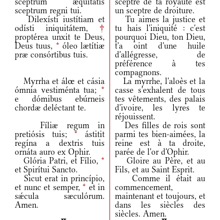
sceptrum æquitátis
sceptre de ta royauté est
sceptrum regni tui.
un sceptre de droiture.
Dilexísti iustítiam et
Tu aimes la justice et
odísti iniquitátem,
†
tu hais l'iniquité : c'est
proptérea unxit te Deus,
pourquoi Dieu, ton Dieu,
Deus tuus,
*
óleo lætítiæ
t'a oint d'une huile
præ consórtibus tuis.
d'allégresse, de
préférence à tes
compagnons.
Myrrha et álœ et cásia
La myrrhe, l'aloès et la
ómnia vestiménta tua;
*
casse s'exhalent de tous
e dómibus ebúrneis
tes vêtements, des palais
chordæ deléctant te.
d'ivoire, les lyres te
réjouissent.
Fíliæ regum in
Des filles de rois sont
pretiósis tuis;
*
ástitit
parmi tes bien-aimées, la
regína a dextris tuis
reine est à ta droite,
ornáta auro ex Ophir.
parée de l'or d'Ophir.
Glória Patri, et Fílio,
*
Gloire au Père, et au
et Spirítui Sancto.
Fils, et au Saint Esprit.
Sicut erat in princípio,
Comme il était au
et nunc et semper,
*
et in
commencement,
sǽcula sæculórum.
maintenant et toujours, et
Amen.
dans les siècles des
siècles. Amen.