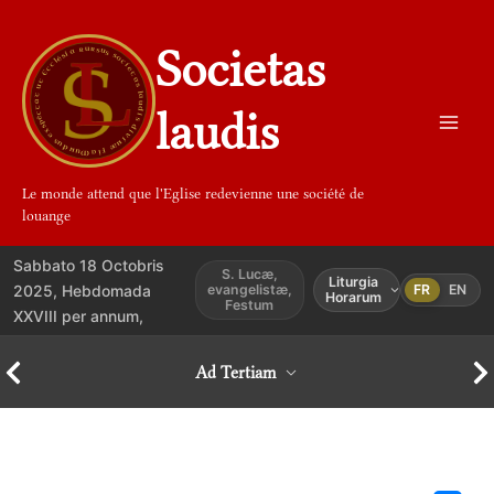
Aller
au
Societas
contenu
laudis
Le monde attend que l'Eglise redevienne une société de
louange
Sabbato 18 Octobris
S. Lucæ,
Liturgia
2025, Hebdomada
evangelistæ,
FR
EN
Horarum
Festum
XXVIII per annum,
Ad Tertiam