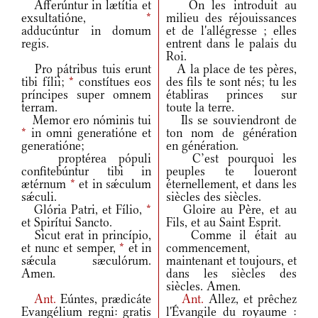
Afferúntur in lætítia et
On les introduit au
exsultatióne,
*
milieu des réjouissances
adducúntur in domum
et de l'allégresse ; elles
regis.
entrent dans le palais du
Roi.
Pro pátribus tuis erunt
A la place de tes pères,
tibi fílii;
*
constítues eos
des fils te sont nés; tu les
príncipes super omnem
établiras princes sur
terram.
toute la terre.
Memor ero nóminis tui
Ils se souviendront de
*
in omni generatióne et
ton nom de génération
generatióne;
en génération.
proptérea pópuli
C’est pourquoi les
confitebúntur tibi in
peuples te loueront
ætérnum
*
et in sǽculum
éternellement, et dans les
sǽculi.
siècles des siècles.
Glória Patri, et Fílio,
*
Gloire au Père, et au
et Spirítui Sancto.
Fils, et au Saint Esprit.
Sicut erat in princípio,
Comme il était au
et nunc et semper,
*
et in
commencement,
sǽcula sæculórum.
maintenant et toujours, et
Amen.
dans les siècles des
siècles. Amen.
Ant.
Eúntes, prædicáte
Ant.
Allez, et prêchez
Evangélium regni: gratis
l'Évangile du royaume :