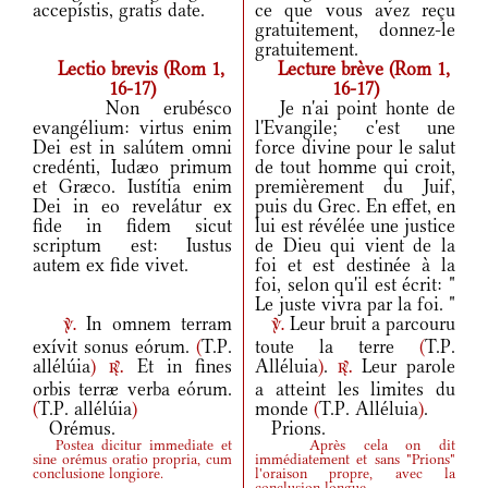
accepístis, gratis date.
ce que vous avez reçu
gratuitement, donnez-le
gratuitement.
Lectio brevis (Rom 1,
Lecture brève (Rom 1,
16-17)
16-17)
Non erubésco
Je n'ai point honte de
evangélium: virtus enim
l'Evangile; c'est une
Dei est in salútem omni
force divine pour le salut
credénti, Iudæo primum
de tout homme qui croit,
et Græco. Iustítia enim
premièrement du Juif,
Dei in eo revelátur ex
puis du Grec. En effet, en
fide in fidem sicut
lui est révélée une justice
scriptum est: Iustus
de Dieu qui vient de la
autem ex fide vivet.
foi et est destinée à la
foi, selon qu'il est écrit: "
Le juste vivra par la foi. "
In omnem terram
Leur bruit a parcouru
v.
v.
exívit sonus eórum.
(
T.P.
toute la terre
(
T.P.
allélúia
)
Et in fines
Alléluia
)
.
Leur parole
r.
r.
orbis terræ verba eórum.
a atteint les limites du
(
T.P. allélúia
)
monde
(
T.P. Alléluia
)
.
Orémus.
Prions.
Postea dicitur immediate et
Après cela on dit
sine orémus oratio propria, cum
immédiatement et sans "Prions"
conclusione longiore.
l'oraison propre, avec la
conclusion longue.