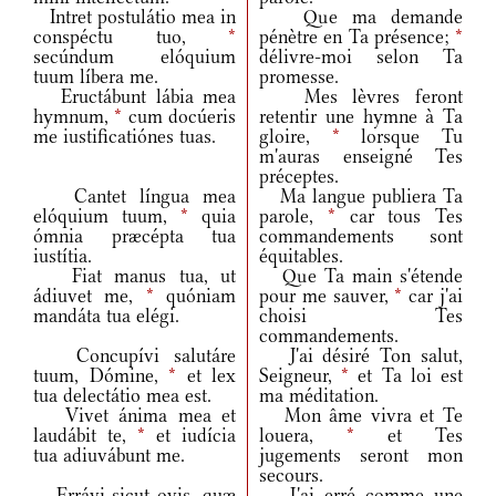
Intret postulátio mea in
Que ma demande
conspéctu tuo,
*
pénètre en Ta présence;
*
secúndum elóquium
délivre-moi selon Ta
tuum líbera me.
promesse.
Eructábunt lábia mea
Mes lèvres feront
hymnum,
*
cum docúeris
retentir une hymne à Ta
me iustificatiónes tuas.
gloire,
*
lorsque Tu
m'auras enseigné Tes
préceptes.
Cantet língua mea
Ma langue publiera Ta
elóquium tuum,
*
quia
parole,
*
car tous Tes
ómnia præcépta tua
commandements sont
iustítia.
équitables.
Fiat manus tua, ut
Que Ta main s'étende
ádiuvet me,
*
quóniam
pour me sauver,
*
car j'ai
mandáta tua elégi.
choisi Tes
commandements.
Concupívi salutáre
J'ai désiré Ton salut,
tuum, Dómine,
*
et lex
Seigneur,
*
et Ta loi est
tua delectátio mea est.
ma méditation.
Vivet ánima mea et
Mon âme vivra et Te
laudábit te,
*
et iudícia
louera,
*
et Tes
tua adiuvábunt me.
jugements seront mon
secours.
Errávi sicut ovis, quæ
J'ai erré comme une