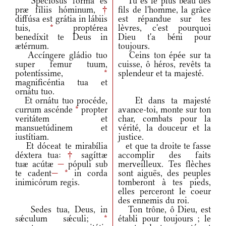
Speciósus forma es
Tu es le plus beau des
præ fíliis hóminum,
†
fils de l'homme, la grâce
diffúsa est grátia in lábiis
est répandue sur tes
tuis,
*
proptérea
lèvres, c'est pourquoi
benedíxit te Deus in
Dieu t'a béni pour
ætérnum.
toujours.
Accíngere gládio tuo
Ceins ton épée sur ta
super femur tuum,
cuisse, ô héros, revêts ta
potentíssime,
*
splendeur et ta majesté.
magnificéntia tua et
ornátu tuo.
Et ornátu tuo procéde,
Et dans ta majesté
currum ascénde
*
propter
avance-toi, monte sur ton
veritátem et
char, combats pour la
mansuetúdinem et
vérité, la douceur et la
iustítiam.
justice.
Et dóceat te mirabília
et que ta droite te fasse
déxtera tua:
†
sagíttæ
accomplir des faits
tuæ acútæ
—
pópuli sub
merveilleux. Tes flèches
te cadent
—
*
in corda
sont aiguës, des peuples
inimicórum regis.
tomberont à tes pieds,
elles perceront le coeur
des ennemis du roi.
Sedes tua, Deus, in
Ton trône, ô Dieu, est
sǽculum sǽculi;
*
établi pour toujours ; le