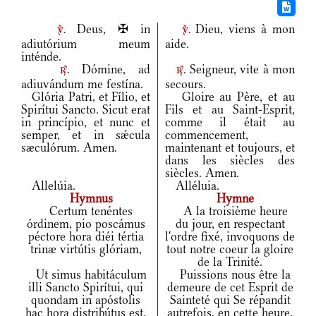
Deus, ✠ in
Dieu, viens à mon
v.
v.
adiutórium meum
aide.
inténde.
Dómine, ad
Seigneur, vite à mon
r.
r.
adiuvándum me festína.
secours.
Glória Patri, et Fílio, et
Gloire au Père, et au
Spirítui Sancto. Sicut erat
Fils et au Saint-Esprit,
in princípio, et nunc et
comme il était au
semper, et in sǽcula
commencement,
sæculórum. Amen.
maintenant et toujours, et
dans les siècles des
siècles. Amen.
Allelúia.
Alléluia.
Hymnus
Hymne
Certum tenéntes
A la troisième heure
órdinem, pio poscámus
du jour, en respectant
péctore hora diéi tértia
l'ordre fixé, invoquons de
trinæ virtútis glóriam,
tout notre coeur la gloire
de la Trinité.
Ut simus habitáculum
Puissions nous être la
illi Sancto Spirítui, qui
demeure de cet Esprit de
quondam in apóstolis
Sainteté qui Se répandit
hac hora distribútus est.
autrefois, en cette heure,