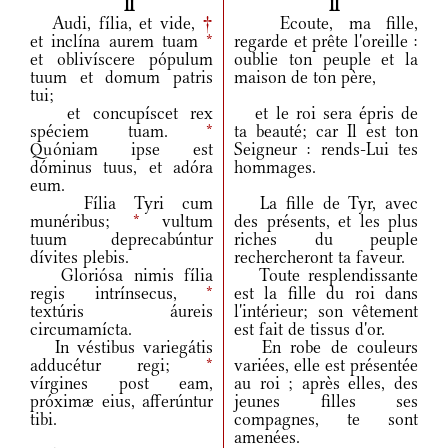
II
II
Audi, fília, et vide,
†
Ecoute, ma fille,
et inclína aurem tuam
*
regarde et prête l'oreille :
et oblivíscere pópulum
oublie ton peuple et la
tuum et domum patris
maison de ton père,
tui;
et concupíscet rex
et le roi sera épris de
spéciem tuam.
*
ta beauté; car Il est ton
Quóniam ipse est
Seigneur : rends-Lui tes
dóminus tuus, et adóra
hommages.
eum.
Fília Tyri cum
La fille de Tyr, avec
munéribus;
*
vultum
des présents, et les plus
tuum deprecabúntur
riches du peuple
dívites plebis.
rechercheront ta faveur.
Gloriósa nimis fília
Toute resplendissante
regis intrínsecus,
*
est la fille du roi dans
textúris áureis
l'intérieur; son vêtement
circumamícta.
est fait de tissus d'or.
In véstibus variegátis
En robe de couleurs
adducétur regi;
*
variées, elle est présentée
vírgines post eam,
au roi ; après elles, des
próximæ eius, afferúntur
jeunes filles ses
tibi.
compagnes, te sont
amenées.