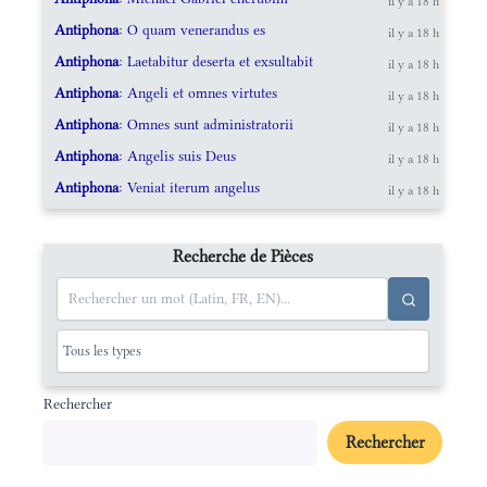
il y a 18 h
Antiphona
: O quam venerandus es
il y a 18 h
Antiphona
: Laetabitur deserta et exsultabit
il y a 18 h
Antiphona
: Angeli et omnes virtutes
il y a 18 h
Antiphona
: Omnes sunt administratorii
il y a 18 h
Antiphona
: Angelis suis Deus
il y a 18 h
Antiphona
: Veniat iterum angelus
il y a 18 h
Recherche de Pièces
Rechercher
Rechercher