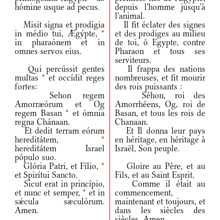
hómine usque ad pecus.
depuis l'homme jusqu'à
l'animal.
Misit signa et prodígia
Il fit éclater des signes
in médio tui, Ægýpte,
*
et des prodiges au milieu
in pharaónem et in
de toi, ô Egypte, contre
omnes servos eius.
Pharaon et tous ses
serviteurs.
Qui percússit gentes
Il frappa des nations
multas
*
et occídit reges
nombreuses, et fit mourir
fortes:
des rois puissants :
Sehon regem
Séhon, roi des
Amorræórum et Og
Amorrhéens, Og, roi de
regem Basan
*
et ómnia
Basan, et tous les rois de
regna Chánaan.
Chanaan.
Et dedit terram eórum
Et Il donna leur pays
hereditátem,
*
en héritage, en héritage à
hereditátem Israel
Israël, Son peuple.
pópulo suo.
Glória Patri, et Fílio,
*
Gloire au Père, et au
et Spirítui Sancto.
Fils, et au Saint Esprit.
Sicut erat in princípio,
Comme il était au
et nunc et semper,
*
et in
commencement,
sǽcula sæculórum.
maintenant et toujours, et
Amen.
dans les siècles des
siècles. Amen.