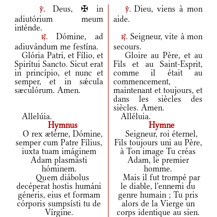
Deus, ✠ in
Dieu, viens à mon
v.
v.
adiutórium meum
aide.
inténde.
Dómine, ad
Seigneur, vite à mon
r.
r.
adiuvándum me festína.
secours.
Glória Patri, et Fílio, et
Gloire au Père, et au
Spirítui Sancto. Sicut erat
Fils et au Saint-Esprit,
in princípio, et nunc et
comme il était au
semper, et in sǽcula
commencement,
sæculórum. Amen.
maintenant et toujours, et
dans les siècles des
siècles. Amen.
Allelúia.
Alléluia.
Hymnus
Hymne
O rex ætérne, Dómine,
Seigneur, roi éternel,
semper cum Patre Fílius,
Fils toujours uni au Père,
iuxta tuam imáginem
à Ton image Tu créas
Adam plasmásti
Adam, le premier
hóminem.
homme.
Quem diábolus
Mais il fut trompé par
decéperat hostis humáni
le diable, l'ennemi du
géneris, eius et formam
genre humain ; Tu pris
córporis sumpsísti tu de
alors de la Vierge un
Vírgine.
corps identique au sien.