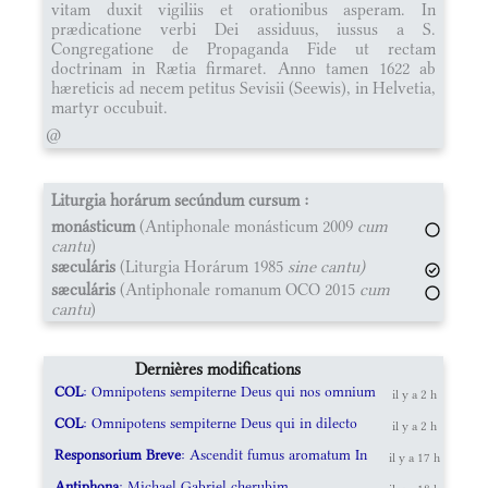
vitam duxit vigiliis et orationibus asperam. In
prædicatione verbi Dei assiduus, iussus a S.
Congregatione de Propaganda Fide ut rectam
doctrinam in Rætia firmaret. Anno tamen 1622 ab
hæreticis ad necem petitus Sevisii (Seewis), in Helvetia,
martyr occubuit.
@
Liturgia horárum secúndum cursum :
monásticum
(Antiphonale monásticum 2009
cum
cantu
)
sæculáris
(Liturgia Horárum 1985
sine cantu)
sæculáris
(Antiphonale romanum OCO 2015
cum
cantu
)
Dernières modifications
COL
: Omnipotens sempiterne Deus qui nos omnium
il y a 2 h
COL
: Omnipotens sempiterne Deus qui in dilecto
il y a 2 h
Responsorium Breve
: Ascendit fumus aromatum In
il y a 17 h
Antiphona
: Michael Gabriel cherubim