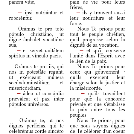
panem vitæ,
pain de vie pour leurs
frères,
—
ipsi nutriántur et
—
ils y trouvent aussi
roboréntur.
leur nourriture et leur
force.
Orámus te pro toto
Nous Te prions pour
pópulo christiáno, ut
tout le peuple chrétien,
digne ámbulet vocatióne
qu'il progresse selon la
sua,
dignité de sa vocation,
—
et servet unitátem
—
et qu'il conserve
spíritus in vínculo pacis.
l'unité dans l'Esprit avec
le lien de la paix.
Orámus te pro iis, qui
Nous Te prions pour
nos in potestáte regunt,
ceux qui gouvernent :
ut exérceant múnera
qu'ils exercent leur
secúndumiustítiam et
charge selon la justice et
misericórdiam,
la miséricorde,
—
ádeo ut concórdia
—
qu'ils travaillent
præváleat et pax inter
pour que la concorde
pópulos univérsos.
prévale et que s'établisse
la paix entre tous les
peuples.
Orámus te, ut nos
Nous Te prions, pour
dignos perfícias, qui te
que nous soyons dignes
celebrémus corde sincéro
de Te célébrer d'un coeur