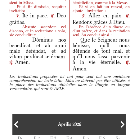
sicut in Missa.
bénédiction, comme à la Messe.
Et si fit dimissio, sequitur
Et si on fait un renvoi, on
invitatio:
ajoute l'invitation :
Ite in pace.
Deo
Allez en paix.
v.
r.
v.
r.
grátias.
Rendons grâces à Dieu.
Absente sacerdote vel
En l'absence d'un diacre ou
diacono, et in recitatione a solo,
d'un prêtre, et dans la récitation
sic concluditur:
seul, on conclut ainsi :
Dóminus nos
Que le Seigneur nous
benedícat, et ab omni
bénisse, qu'Il nous
malo deféndat, et ad
défende de tout mal, et
vitam perdúcat ætérnam.
qu'Il nous fasse parvenir
Amen.
à la vie éternelle.
r.
r.
Amen.
Les traductions proposées ici ont pour seul but une meilleure
compréhension du texte latin. Elles ne doivent pas être utilisées à
la place des traductions officielles dans la liturgie en langue
vernaculaire, qui sont © AELF.
Aprilis 2026
Do
F.2
F.3
F.4
F.5
F.6
Sa