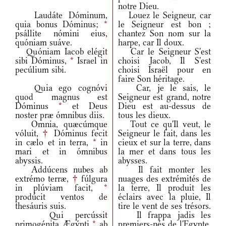
notre Dieu.
Laudáte Dóminum,
Louez le Seigneur, car
quia bonus Dóminus;
*
le Seigneur est bon ;
psállite nómini eius,
chantez Son nom sur la
quóniam suáve.
harpe, car Il doux.
Quóniam Iacob elégit
Car le Seigneur S'est
sibi Dóminus,
*
Israel in
choisi Jacob, Il S'est
pecúlium sibi.
choisi Israël pour en
faire Son héritage.
Quia ego cognóvi
Car, je le sais, le
quod magnus est
Seigneur est grand, notre
Dóminus
*
et Deus
Dieu est au-dessus de
noster præ ómnibus diis.
tous les dieux.
Omnia, quæcúmque
Tout ce qu'Il veut, le
vóluit,
†
Dóminus fecit
Seigneur le fait, dans les
in cælo et in terra,
*
in
cieux et sur la terre, dans
mari et in ómnibus
la mer et dans tous les
abyssis.
abysses.
Addúcens nubes ab
Il fait monter les
extrémo terræ,
†
fúlgura
nuages des extrémités de
in plúviam facit,
*
la terre, Il produit les
prodúcit ventos de
éclairs avec la pluie, Il
thesáuris suis.
tire le vent de ses trésors.
Qui percússit
Il frappa jadis les
primogénita Ægýpti
*
ab
premiers-nés de l'Egypte,