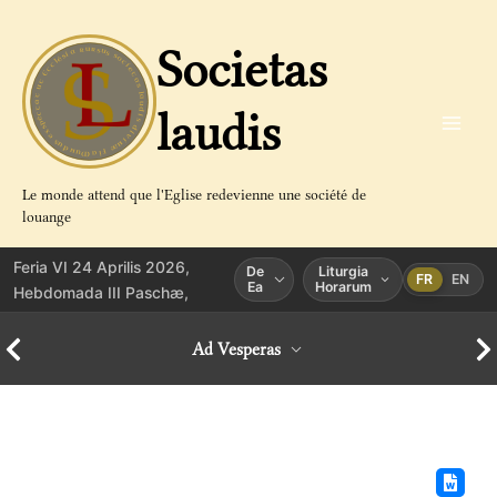
Aller
au
Societas
contenu
laudis
Le monde attend que l'Eglise redevienne une société de
louange
Feria VI 24 Aprilis 2026,
De
Liturgia
FR
EN
Ea
Horarum
Hebdomada III Paschæ,
Ad Vesperas