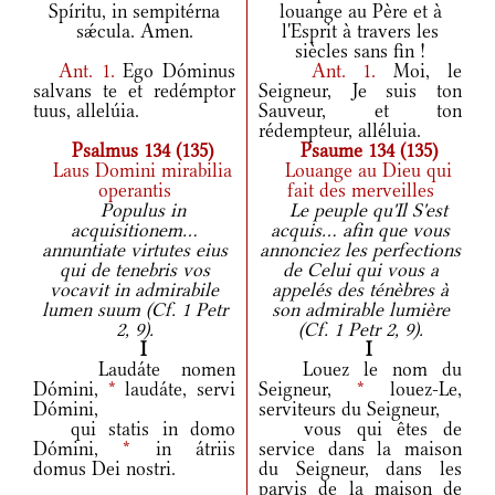
Spíritu, in sempitérna
louange au Père et à
sǽcula. Amen.
l'Esprit à travers les
siècles sans fin !
Ant.
1.
Ego Dóminus
Ant.
1.
Moi, le
salvans te et redémptor
Seigneur, Je suis ton
tuus, allelúia.
Sauveur, et ton
rédempteur, alléluia.
Psalmus 134 (135)
Psaume 134 (135)
Laus Domini mirabilia
Louange au Dieu qui
operantis
fait des merveilles
Populus in
Le peuple qu'Il S'est
acquisitionem...
acquis... afin que vous
annuntiate virtutes eius
annonciez les perfections
qui de tenebris vos
de Celui qui vous a
vocavit in admirabile
appelés des ténèbres à
lumen suum (Cf. 1 Petr
son admirable lumière
2, 9).
(Cf. 1 Petr 2, 9).
I
I
Laudáte nomen
Louez le nom du
Dómini,
*
laudáte, servi
Seigneur,
*
louez-Le,
Dómini,
serviteurs du Seigneur,
qui statis in domo
vous qui êtes de
Dómini,
*
in átriis
service dans la maison
domus Dei nostri.
du Seigneur, dans les
parvis de la maison de