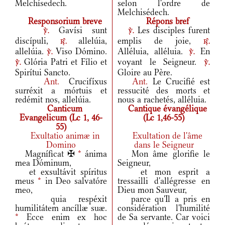
Melchísedech.
selon l'ordre de
Melchisédech.
Responsorium breve
Répons bref
Gavísi sunt
Les disciples furent
v.
v.
discípuli,
allelúia,
emplis de joie,
r.
r.
allelúia.
Viso Dómino.
Alléluia, alléluia.
En
v.
v.
Glória Patri et Fílio et
voyant le Seigneur.
v.
v.
Spirítui Sancto.
Gloire au Père.
Ant.
Crucifíxus
Ant.
Le Crucifié est
surréxit a mórtuis et
ressucité des morts et
redémit nos, allelúia.
nous a rachetés, alléluia.
Canticum
Cantique évangélique
Evangelicum (Lc 1, 46-
(Lc 1,46-55)
55)
Exultatio animæ in
Exultation de l'âme
Domino
dans le Seigneur
Magníficat ✠
*
ánima
Mon âme glorifie le
mea Dóminum,
Seigneur,
et exsultávit spíritus
et mon esprit a
meus
*
in Deo salvatóre
tressailli d'allégresse en
meo,
Dieu mon Sauveur,
quia respéxit
parce qu'Il a pris en
humilitátem ancíllæ suæ.
considération l'humilité
*
Ecce enim ex hoc
de Sa servante. Car voici