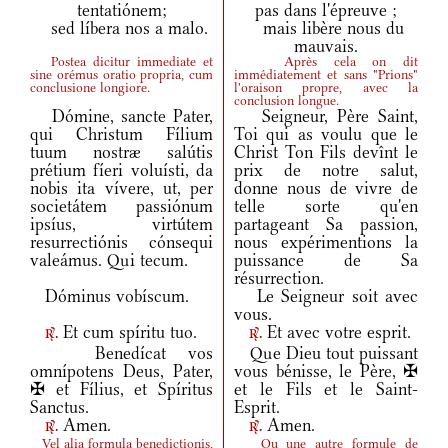
tentatiónem;
pas dans l'épreuve ;
sed líbera nos a malo.
mais libère nous du
mauvais.
Postea dicitur immediate et
Après cela on dit
sine orémus oratio propria, cum
immédiatement et sans "Prions"
conclusione longiore.
l'oraison propre, avec la
conclusion longue.
Dómine, sancte Pater,
Seigneur, Père Saint,
qui Christum Fílium
Toi qui as voulu que le
tuum nostræ salútis
Christ Ton Fils devînt le
prétium fíeri voluísti, da
prix de notre salut,
nobis ita vívere, ut, per
donne nous de vivre de
societátem passiónum
telle sorte qu'en
ipsíus, virtútem
partageant Sa passion,
resurrectiónis cónsequi
nous expérimentions la
valeámus. Qui tecum.
puissance de Sa
résurrection.
Dóminus vobíscum.
Le Seigneur soit avec
vous.
Et cum spíritu tuo.
Et avec votre esprit.
r.
r.
Benedícat vos
Que Dieu tout puissant
omnípotens Deus, Pater,
vous bénisse, le Père, ✠
✠ et Fílius, et Spíritus
et le Fils et le Saint-
Sanctus.
Esprit.
Amen.
Amen.
r.
r.
Vel alia formula benedictionis,
Ou une autre formule de