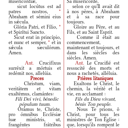
misericórdiæ,
Sa miséricorde,
sicut locútus est ad
selon ce qu'Il avait dit
patres nostros,
*
à nos pères, à Abraham
Abraham et sémini eius
et à sa race pour
in sǽcula.
toujours.
Glória Patri, et Fílio,
*
Gloire au Père, et au
et Spirítui Sancto.
Fils, et au Saint Esprit.
Sicut erat in princípio,
Comme il était au
et nunc et semper,
*
et in
commencement,
sǽcula sæculórum.
maintenant et toujours, et
Amen.
dans les siècles des
siècles. Amen.
Ant.
Crucifíxus
Ant.
Le Crucifié est
surréxit a mórtuis et
ressucité des morts et
redémit nos, allelúia.
nous a rachetés, alléluia.
Preces
Prières litaniques
Christum, viam,
Exaltons le Christ, le
veritátem et vitam
chemin, la vérité et la
exaltémus, clamántes:
vie, en acclamant :
Fili Dei vivi, bénedic
Fils du Dieu vivant,
pópulum tuum.
bénis Ton peuple.
Orámus te, Christe,
Nous Te prions, ô
pro ómnibus Ecclésiæ
Christ, pour tous les
tuæ minístris, ut,
ministres de Ton Église :
frangéntes frátribus
que, lorsqu'ils rompent le