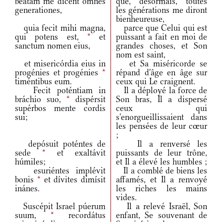
beátam me dicent omnes
que, désormais, toutes
generationes,
les générations me diront
bienheureuse,
quia fecit mihi magna,
parce que Celui qui est
qui potens est,
*
et
puissant a fait en moi de
sanctum nomen eius,
grandes choses, et Son
nom est saint,
et misericórdia eius in
et Sa miséricorde se
progénies et progénies
*
répand d'âge en âge sur
timéntibus eum.
ceux qui Le craignent.
Fecit poténtiam in
Il a déployé la force de
bráchio suo,
*
dispérsit
Son bras, Il a dispersé
supérbos mente cordis
ceux qui
sui;
s'enorgueillissaient dans
les pensées de leur cœur
;
depósuit poténtes de
Il a renversé les
sede
*
et exaltávit
puissants de leur trône,
húmiles;
et Il a élevé les humbles ;
esuriéntes implévit
Il a comblé de biens les
bonis
*
et dívites dimísit
affamés, et Il a renvoyé
inánes.
les riches les mains
vides.
Suscépit Israel púerum
Il a relevé Israël, Son
suum,
*
recordátus
enfant, Se souvenant de