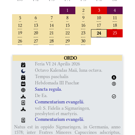
1
2
3
4
5
6
7
8
9
10
11
12
13
14
15
16
17
18
19
20
21
22
23
25
24
26
27
28
29
30
ORDO
Feria VI 24 Aprilis 2026
Octavo Kalendas Maii, luna octava.
Tempus paschalis
Hebdomada III Paschæ
Sancta regula.
De Ea.
Commentarium evangelii.
vel: S. Fidelis a Sigmaringen,
presbyteri et martyris.
Commentarium evangelii.
Natus est in oppido Sigmaringen, in Germania, anno
1578; inter Fratres Minores Capuccinos adscriptus,