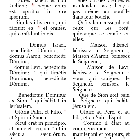
aures habent et non
elles ont des oreilles et
áudient;
*
neque enim
n'entendent pas ; il n'y a
est spíritus in ore
pas même un souffle
ipsórum.
dans leur bouche.
Símiles illis erunt, qui
Qu'ils leur ressemblent
fáciunt ea,
*
et omnes,
ceux qui les font,
qui confídunt in eis.
quiconque se confie en
elles.
Domus Israel,
Maison d'Israël,
benedícite Dómino;
*
bénissez le Seigneur ;
domus Aaron, benedícite
Maison d'Aaron, bénissez
Dómino;
le Seigneur ;
domus Levi, benedícite
Maison de Lévi,
Dómino;
*
qui timétis
bénissez le Seigneur ;
Dóminum, benedícite
vous qui craignez le
Dómino.
Seigneur, bénissez le
Seigneur.
Benedíctus Dóminus
Que de Sion soit béni
ex Sion,
*
qui hábitat in
le Seigneur, qui habite
Ierúsalem.
Jérusalem.
Glória Patri, et Fílio,
*
Gloire au Père, et au
et Spirítui Sancto.
Fils, et au Saint Esprit.
Sicut erat in princípio,
Comme il était au
et nunc et semper,
*
et in
commencement,
sǽcula sæculórum.
maintenant et toujours, et