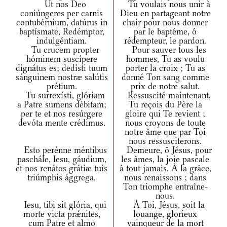
Ut nos Deo
Tu voulais nous unir à
coniúngeres per carnis
Dieu en partageant notre
contubérnium, datúrus in
chair pour nous donner
baptísmate, Redémptor,
par le baptême, ô
indulgéntiam.
rédempteur, le pardon.
Tu crucem propter
Pour sauver tous les
hóminem suscípere
hommes, Tu as voulu
dignátus es; dedísti tuum
porter la croix ; Tu as
sánguinem nostræ salútis
donné Ton sang comme
prétium.
prix de notre salut.
Tu surrexísti, glóriam
Ressuscité maintenant,
a Patre sumens débitam;
Tu reçois du Père la
per te et nos resúrgere
gloire qui Te revient ;
devóta mente crédimus.
nous croyons de toute
notre âme que par Toi
nous ressusciterons.
Esto perénne méntibus
Demeure, ô Jésus, pour
paschále, Iesu, gáudium,
les âmes, la joie pascale
et nos renátos grátiæ tuis
à tout jamais. À la grâce,
triúmphis ággrega.
nous renaissons ; dans
Ton triomphe entraîne-
nous.
Iesu, tibi sit glória, qui
À Toi, Jésus, soit la
morte victa prǽnites,
louange, glorieux
cum Patre et almo
vainqueur de la mort