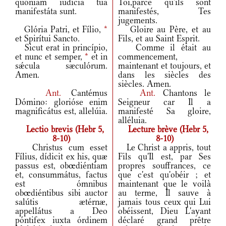
quóniam iudícia tua
Toi,parce qu'ils sont
manifestáta sunt.
manifestés, Tes
jugements.
Glória Patri, et Fílio,
*
Gloire au Père, et au
et Spirítui Sancto.
Fils, et au Saint Esprit.
Sicut erat in princípio,
Comme il était au
et nunc et semper,
*
et in
commencement,
sǽcula sæculórum.
maintenant et toujours, et
Amen.
dans les siècles des
siècles. Amen.
Ant.
Cantémus
Ant.
Chantons le
Dómino: glorióse enim
Seigneur car Il a
magnificátus est, allelúia.
manifesté Sa gloire,
alléluia.
Lectio brevis (Hebr 5,
Lecture brève (Hebr 5,
8-10)
8-10)
Christus cum esset
Le Christ a appris, tout
Fílius, dídicit ex his, quæ
Fils qu'Il est, par Ses
passus est, obœdiéntiam
propres souffrances, ce
et, consummátus, factus
que c'est qu'obéir ; et
est ómnibus
maintenant que le voilà
obœdiéntibus sibi auctor
au terme, Il sauve à
salútis ætérnæ,
jamais tous ceux qui Lui
appellátus a Deo
obéissent, Dieu L'ayant
póntifex iuxta órdinem
déclaré grand prêtre