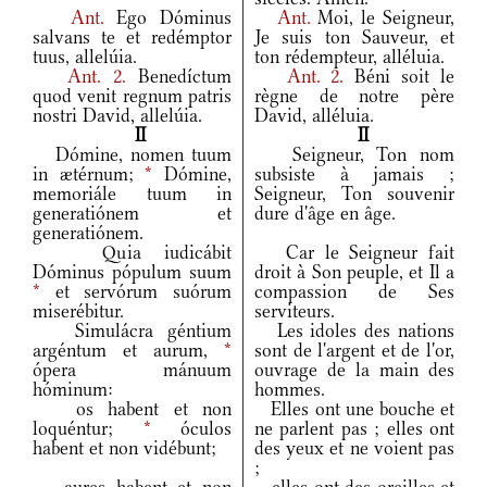
Ant.
Ego Dóminus
Ant.
Moi, le Seigneur,
salvans te et redémptor
Je suis ton Sauveur, et
tuus, allelúia.
ton rédempteur, alléluia.
Ant.
2.
Benedíctum
Ant.
2.
Béni soit le
quod venit regnum patris
règne de notre père
nostri David, allelúia.
David, alléluia.
II
II
Dómine, nomen tuum
Seigneur, Ton nom
in ætérnum;
*
Dómine,
subsiste à jamais ;
memoriále tuum in
Seigneur, Ton souvenir
generatiónem et
dure d'âge en âge.
generatiónem.
Quia iudicábit
Car le Seigneur fait
Dóminus pópulum suum
droit à Son peuple, et Il a
*
et servórum suórum
compassion de Ses
miserébitur.
serviteurs.
Simulácra géntium
Les idoles des nations
argéntum et aurum,
*
sont de l'argent et de l'or,
ópera mánuum
ouvrage de la main des
hóminum:
hommes.
os habent et non
Elles ont une bouche et
loquéntur;
*
óculos
ne parlent pas ; elles ont
habent et non vidébunt;
des yeux et ne voient pas
;