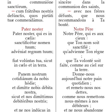
in communióne
sincère dans la
sanctórum,
communion des saints,
—
cum frátribus nostris
—
avec nos frères
defúnctis, quos pietáti
défunts, que nous
tuæ commendámus.
recommandons à Ta
bonté.
Pater noster
Notre Père
Pater noster, qui es in
Notre Père, qui es aux
cælis:
cieux :
sanctificétur nomen
que Ton nom soit
tuum;
sanctifié ;
advéniat regnum tuum;
qu'advienne Ton règne
;
fiat volúntas tua, sicut
que Ta volonté soit
in cælo et in terra.
faite, comme au ciel sur
la terre.
Panem nostrum
Donne-nous
cotidiánum da nobis
aujourd'hui notre pain
hódie;
quotidien ;
et dimítte nobis débita
et remets-nous nos
nostra,
dettes,
sicut et nos dimíttimus
comme nous remettons
debitóribus nostris;
nous-mêmes à nos
débiteurs ;
et ne nos indúcas in
et ne nous abandonne