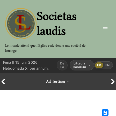
Aller
au
Societas
contenu
laudis
Le monde attend que l'Eglise redevienne une société de
louange
Feria II 15 Iunii 2026,
De
Liturgia
FR
EN
Ea
Horarum
Hebdomada XI per annum,
Ad Tertiam