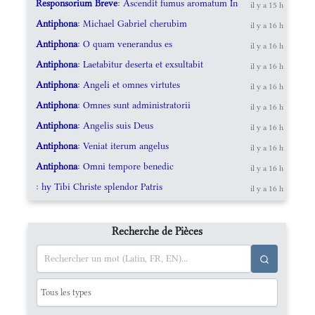
Responsorium Breve
: Ascendit fumus aromatum In
il y a 15 h
Antiphona
: Michael Gabriel cherubim
il y a 16 h
Antiphona
: O quam venerandus es
il y a 16 h
Antiphona
: Laetabitur deserta et exsultabit
il y a 16 h
Antiphona
: Angeli et omnes virtutes
il y a 16 h
Antiphona
: Omnes sunt administratorii
il y a 16 h
Antiphona
: Angelis suis Deus
il y a 16 h
Antiphona
: Veniat iterum angelus
il y a 16 h
Antiphona
: Omni tempore benedic
il y a 16 h
: hy Tibi Christe splendor Patris
il y a 16 h
Recherche de Pièces