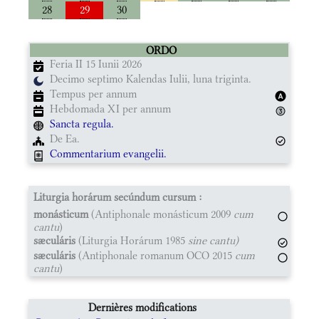
28
29
30
ORDO
Feria II 15 Iunii 2026
Decimo septimo Kalendas Iulii, luna triginta.
Tempus per annum
Hebdomada XI per annum
Sancta regula.
De Ea.
Commentarium evangelii.
Liturgia horárum secúndum cursum :
monásticum
(Antiphonale monásticum 2009
cum
cantu
)
sæculáris
(Liturgia Horárum 1985
sine cantu)
sæculáris
(Antiphonale romanum OCO 2015
cum
cantu
)
Dernières modifications